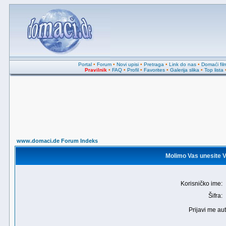
Portal
•
Forum
•
Novi upisi
•
Pretraga
•
Link do nas
•
Domaći fil
Pravilnik
•
FAQ
•
Profil
•
Favorites
•
Galerija slika
•
Top lista
www.domaci.de Forum Indeks
Molimo Vas unesite Va
Korisničko ime:
Šifra:
Prijavi me au