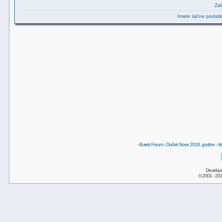
Zab
Imate tačne podatke
-
Burek Forum
-
Doček Nove 2018. godine
-
Ve
Develop
© 2001 - 20