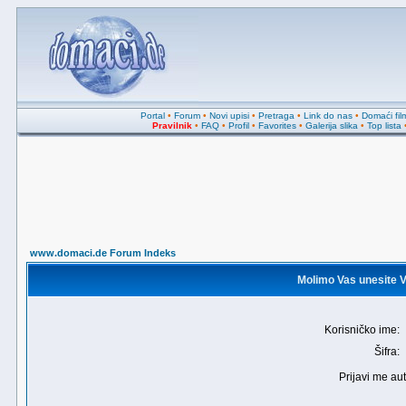
Portal
•
Forum
•
Novi upisi
•
Pretraga
•
Link do nas
•
Domaći fil
Pravilnik
•
FAQ
•
Profil
•
Favorites
•
Galerija slika
•
Top lista
www.domaci.de Forum Indeks
Molimo Vas unesite Va
Korisničko ime:
Šifra:
Prijavi me au