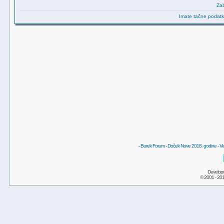
Zab
Imate tačne podatke
-
Burek Forum
-
Doček Nove 2018. godine
-
Ve
Develop
© 2001 - 20