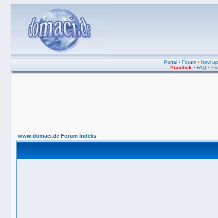
Portal
•
Forum
•
Novi upi
Pravilnik
•
FAQ
•
Pro
www.domaci.de Forum Indeks