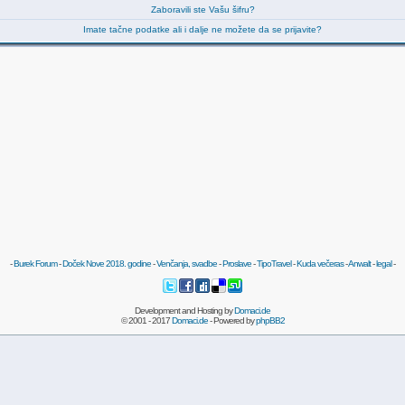
Zaboravili ste Vašu šifru?
Imate tačne podatke ali i dalje ne možete da se prijavite?
-
Burek Forum
-
Doček Nove 2018. godine
-
Venčanja, svadbe
-
Proslave
-
TipoTravel
-
Kuda večeras
-
Anwalt
-
legal
-
Development and Hosting by
Domaci.de
© 2001 - 2017
Domaci.de
- Powered by
phpBB2