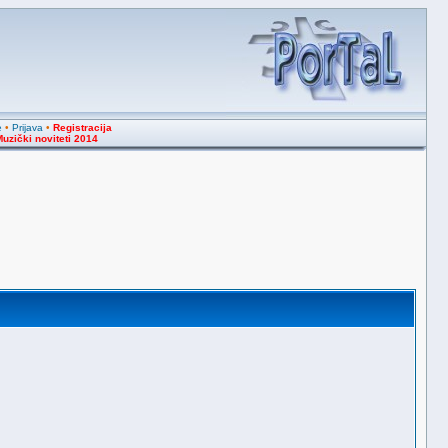
e
•
Prijava
•
Registracija
uzički noviteti 2014