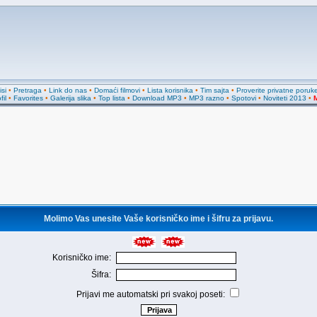
si
•
Pretraga
•
Link do nas
•
Domaći filmovi
•
Lista korisnika
•
Tim sajta
•
Proverite privatne poruk
fil
•
Favorites
•
Galerija slika
•
Top lista
•
Download MP3
•
MP3 razno
•
Spotovi
•
Noviteti 2013
•
M
Molimo Vas unesite Vaše korisničko ime i šifru za prijavu.
Korisničko ime:
Šifra:
Prijavi me automatski pri svakoj poseti: