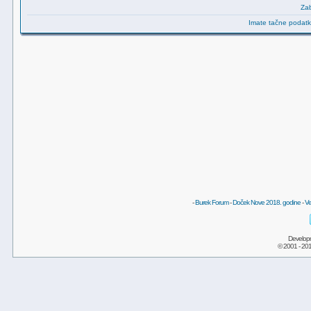
Zab
Imate tačne podatke
-
Burek Forum
-
Doček Nove 2018. godine
-
Ve
Develop
© 2001 - 20