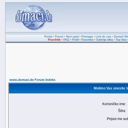
Portal
•
Forum
•
Novi upisi
•
Pretraga
•
Link do nas
•
Domaći fil
Pravilnik
•
FAQ
•
Profil
•
Favorites
•
Galerija slika
•
Top lista
www.domaci.de Forum Indeks
Molimo Vas unesite Va
Korisničko ime:
Šifra:
Prijavi me au