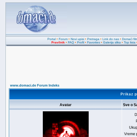
Portal
•
Forum
•
Novi upisi
•
Pretraga
•
Link do nas
•
Domaći fil
Pravilnik
•
FAQ
•
Profil
•
Favorites
•
Galerija slika
•
Top lista
www.domaci.de Forum Indeks
Prikaz p
Avatar
Sve o 
D
Ukup
Vreme 