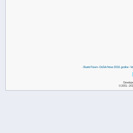
-
Burek Forum
-
Doček Nove 2018. godine
-
Ve
Develop
© 2001 - 20