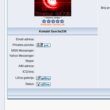
Broj p
* Vatreni delija *
Kontakt Sascha336
Email adresa:
Privatna poruka:
MSN Messenger:
Yahoo Messenger:
Skype:
AIM adresa:
ICQ broj:
Lična galerija:
Status: