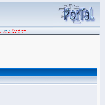
e
•
Prijava
•
Registracija
uzički noviteti 2014