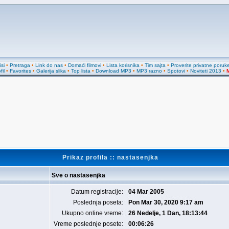
si
•
Pretraga
•
Link do nas
•
Domaći filmovi
•
Lista korisnika
•
Tim sajta
•
Proverite privatne poruk
fil
•
Favorites
•
Galerija slika
•
Top lista
•
Download MP3
•
MP3 razno
•
Spotovi
•
Noviteti 2013
•
M
Prikaz profila :: nastasenjka
Sve o nastasenjka
Datum registracije:
04 Mar 2005
Poslednja poseta:
Pon Mar 30, 2020 9:17 am
Ukupno online vreme:
26 Nedelje, 1 Dan, 18:13:44
Vreme poslednje posete:
00:06:26