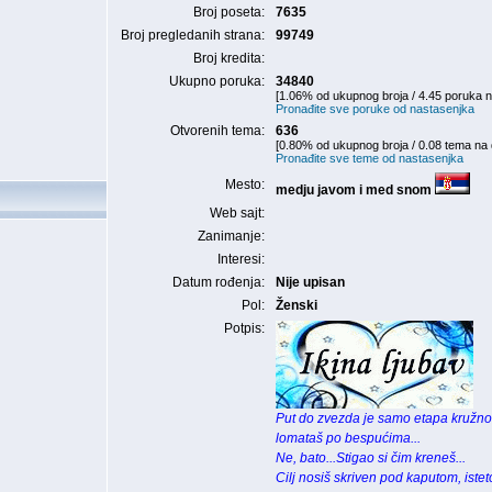
Broj poseta:
7635
Broj pregledanih strana:
99749
Broj kredita:
Ukupno poruka:
34840
[1.06% od ukupnog broja / 4.45 poruka n
Pronađite sve poruke od nastasenjka
Otvorenih tema:
636
[0.80% od ukupnog broja / 0.08 tema na 
Pronađite sve teme od nastasenjka
Mesto:
medju javom i med snom
Web sajt:
Zanimanje:
Interesi:
Datum rođenja:
Nije upisan
Pol:
Ženski
Potpis:
Put do zvezda je samo etapa kružno
lomataš po bespućima...
Ne, bato...Stigao si čim kreneš...
Cilj nosiš skriven pod kaputom, iste