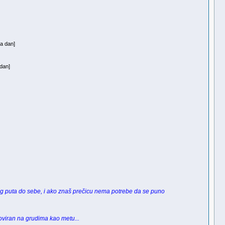
a dan]
dan]
g puta do sebe, i ako znaš prečicu nema potrebe da se puno
toviran na grudima kao metu...