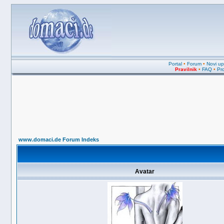
Portal
•
Forum
•
Novi upi
Pravilnik
•
FAQ
•
Pro
www.domaci.de Forum Indeks
Avatar