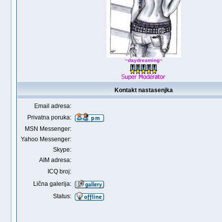
~daydreaming~
Kontakt nastasenjka
Email adresa:
Privatna poruka:
MSN Messenger:
Yahoo Messenger:
Skype:
AIM adresa:
ICQ broj:
Lična galerija:
Status: