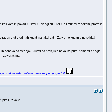
kašikom ih povaditi i staviti u vanglicu. Preliti ih limunovim sokom, protresti
Sutradan ujutru odmah kuvati na jakoj vatri. Za vreme kuvanja ne skidati
ti ih ponovo na štednjak, kuvati da proključa nekoliko puta, pomeriti s ringle,
kim zatvaračima.
 nije onakva kako izgleda nama na prvi pogled!!!!
pite i uzivajte.