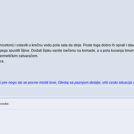
(drvcetom) i ostaviti u krečnu vodu pola sata da stoje. Posle toga dobro ih oprati i stav
 njega spustiti šljive. Dodati šipku vanile isečenu na komade, a u pola kuvanja limun
 hermetičkim zatvaračem.
ra.
 pre nego sto se pocne misliti lose, Gledaj sa paznjom detalje, vrlo cesto situacija
oruke: