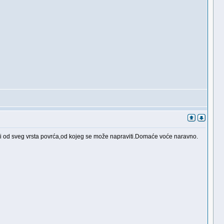
e,i od sveg vrsta povrća,od kojeg se može napraviti.Domaće voće naravno.