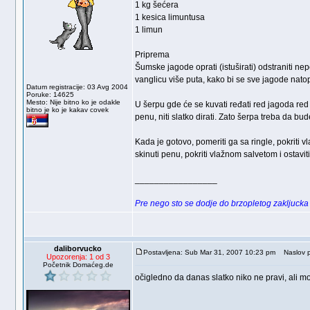
1 kg šećera
1 kesica limuntusa
1 limun
Priprema
Šumske jagode oprati (istuširati) odstraniti nep
vanglicu više puta, kako bi se sve jagode natopi
Datum registracije: 03 Avg 2004
Poruke: 14625
Mesto: Nije bitno ko je odakle
U šerpu gde će se kuvati ređati red jagoda red 
bitno je ko je kakav covek
penu, niti slatko dirati. Zato šerpa treba da bud
Kada je gotovo, pomeriti ga sa ringle, pokriti v
skinuti penu, pokriti vlažnom salvetom i ostavi
_________________
Pre nego sto se dodje do brzopletog zakljucka i
daliborvucko
Postavljena: Sub Mar 31, 2007 10:23 pm
Naslov p
Upozorenja: 1 od 3
Početnik Domaćeg.de
očigledno da danas slatko niko ne pravi, ali mo