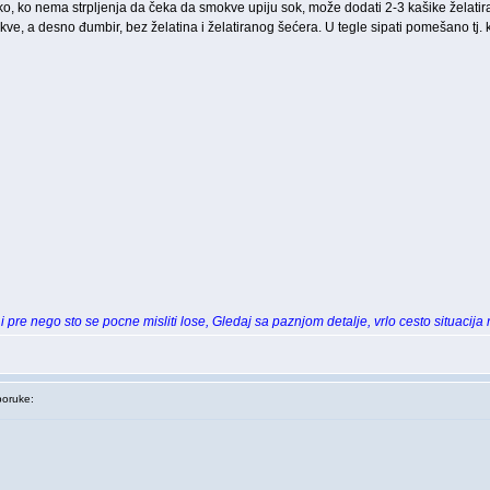
ko, ko nema strpljenja da čeka da smokve upiju sok, može dodati 2-3 kašike želatirano
ve, a desno đumbir, bez želatina i želatiranog šećera. U tegle sipati pomešano tj. 
 pre nego sto se pocne misliti lose, Gledaj sa paznjom detalje, vrlo cesto situacija
oruke: