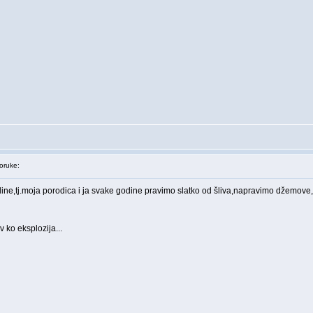
ruke:
odine,tj.moja porodica i ja svake godine pravimo slatko od šliva,napravimo džemov
v ko eksplozija...