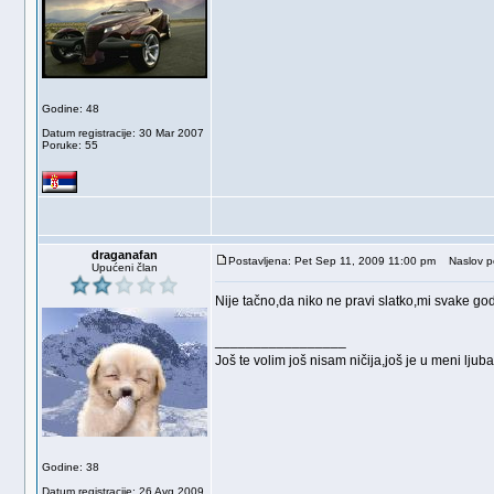
Godine: 48
Datum registracije: 30 Mar 2007
Poruke: 55
draganafan
Postavljena: Pet Sep 11, 2009 11:00 pm
Naslov po
Upućeni član
Nije tačno,da niko ne pravi slatko,mi svake g
_________________
Još te volim još nisam ničija,još je u meni ljuba
Godine: 38
Datum registracije: 26 Avg 2009