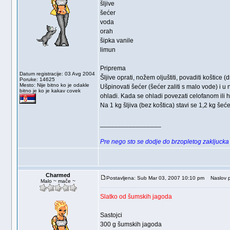
šljive
šećer
voda
orah
šipka vanile
limun
Priprema
Datum registracije: 03 Avg 2004
Šljive oprati, nožem oljuštiti, povaditi koštice 
Poruke: 14625
Mesto: Nije bitno ko je odakle
Ušpinovati šećer (šećer zaliti s malo vode) i u
bitno je ko je kakav covek
ohladi. Kada se ohladi povezati celofanom ili
Na 1 kg šljiva (bez koštica) stavi se 1,2 kg šeće
_________________
Pre nego sto se dodje do brzopletog zakljucka i
Charmed
Postavljena: Sub Mar 03, 2007 10:10 pm
Naslov p
Malo ~ mače ~
Slatko od šumskih jagoda
Sastojci
300 g šumskih jagoda