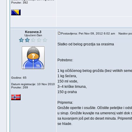
Poruke: 392
Kosovce.3
Postavljena: Pet Nov 09, 2012 6:02 am
Naslov po
Upućeni član
Slatko od belog grozdja sa orasima
Potrebno:
1 kg očišćenog belog grožđa (bez velikih seme
1 kg šećera,
Godine: 65
150 ml vode,
Datum registracije: 10 Nov 2010
3–4 kriške limuna,
Poruke: 269
150 g oraha
Priprema:
Grožđe operite i osušite. Očistite peteljke i od
u sirup. Grožđe kuvajte na umerenoj vatri dok s
sa kuvanjem još pet do deset minuta. Pripremite
se hlade.