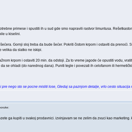
otrebne primese i spustiti ih u sud gde smo napravili rastvor limuntusa. Rešetkastom 
le u kiselini.
šećera. Gornji sloj treba da bude šećer. Pokriti čistom krpom i ostaviti da prenoći. 
e velika da slatko ne iskipi.
lažnom krpom i ostaviti 20 min. da odstoji. Za to vreme jagode će opustiti vodu, vrati
ti da se ohladi (do narednog dana). Puniti tegle i povezati ih celofanom ili hermetič
 pre nego sto se pocne misliti lose, Gledaj sa paznjom detalje, vrlo cesto situacija
oruke:
zete ga kupiti u svakoj prodavnici. izvinjavam se ne zelim da zvuci kao marketing. ku