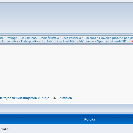
si
•
Pretraga
•
Link do nas
•
Domaći filmovi
•
Lista korisnika
•
Tim sajta
•
Proverite privatne poruk
fil
•
Favorites
•
Galerija slika
•
Top lista
•
Download MP3
•
MP3 razno
•
Spotovi
•
Noviteti 2013
•
M
le tajne velikih majstora kuhinje ~
->
~ Zimnica ~
Poruka
oruke: