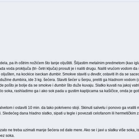
 dela, pa ih oštrim nožićem što tanje oljuštiti. Šiljastim metalnim predmetom (kao 
da voda proključa (tri- četri ključa) prosuti je i naliti drugu. Naliti vrućom vodom
 oljušten, na kockice iseckan đumbir. Smokve staviti u đevđir, ostaviti ih da se sa
 dužine đumbira, ide 3 kg. šećera. Staviti šećer u šerpu, preliti ga hladnom vodom (
 pošto je bolje da se smokve i đumbir što duže kuvaju. Slatko kuvati na jakoj vatri
lo soka, rashladimo ga i ako sok pada u gustim kapljicama sa kašičice, onda je got
alvetom i ostaviti 10 min. da tako pokriveno stoji. Skinuti salvetu i ponovo ga vratiti 
. Sledećeg dana hladno slatko, sipati u tegle i povezati celofanom ili hermetičkim za
zato ne treba uzimati manje šećera od date mere. Ako se i javi u slatku više soka, i
 bez soka.