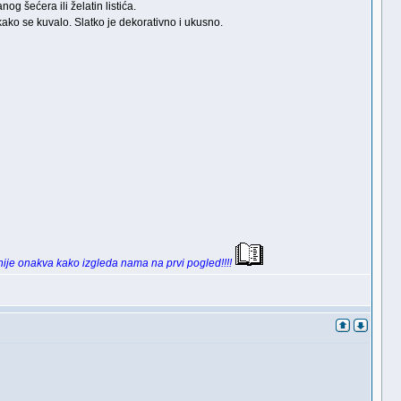
g šećera ili želatin listića.
kako se kuvalo. Slatko je dekorativno i ukusno.
 nije onakva kako izgleda nama na prvi pogled!!!!