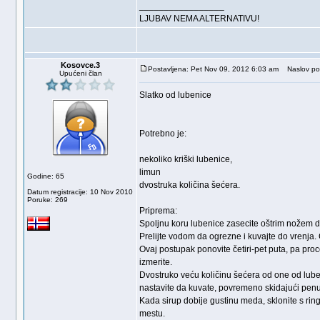
_________________
LJUBAV NEMA ALTERNATIVU!
Kosovce.3
Postavljena: Pet Nov 09, 2012 6:03 am
Naslov po
Upućeni član
Slatko od lubenice
Potrebno je:
nekoliko kriški lubenice,
limun
Godine: 65
dvostruka količina šećera.
Datum registracije: 10 Nov 2010
Poruke: 269
Priprema:
Spoljnu koru lubenice zasecite oštrim nožem duž
Prelijte vodom da ogrezne i kuvajte do vrenja. Č
Ovaj postupak ponovite četiri-pet puta, pa proc
izmerite.
Dvostruko veću količinu šećera od one od luben
nastavite da kuvate, povremeno skidajući penu
Kada sirup dobije gustinu meda, sklonite s ring
mestu.