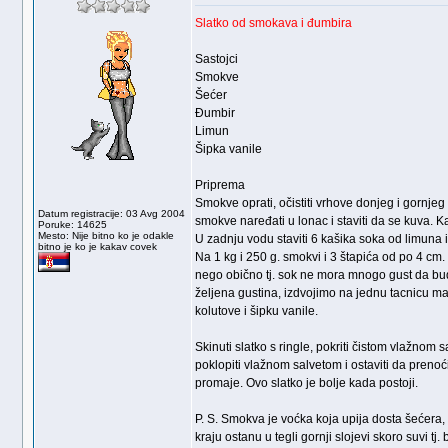
Slatko od smokava i đumbira
Sastojci
Smokve
Šećer
Đumbir
Limun
Šipka vanile
Priprema
Smokve oprati, očistiti vrhove donjeg i gornjeg
Datum registracije: 03 Avg 2004
smokve naređati u lonac i staviti da se kuva. Ka
Poruke: 14625
Mesto: Nije bitno ko je odakle
U zadnju vodu staviti 6 kašika soka od limuna i
bitno je ko je kakav covek
Na 1 kg i 250 g. smokvi i 3 štapića od po 4 cm.
nego obično tj. sok ne mora mnogo gust da bude
željena gustina, izdvojimo na jednu tacnicu ma
kolutove i šipku vanile.
Skinuti slatko s ringle, pokriti čistom vlažnom s
poklopiti vlažnom salvetom i ostaviti da prenoći
promaje. Ovo slatko je bolje kada postoji.
P. S. Smokva je voćka koja upija dosta šećera, 
kraju ostanu u tegli gornji slojevi skoro suvi tj.