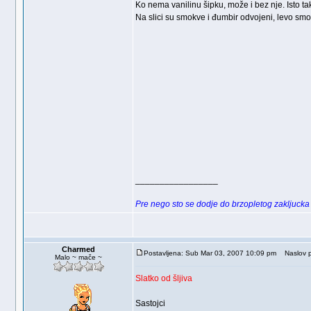
Ko nema vanilinu šipku, može i bez nje. Isto ta
Na slici su smokve i đumbir odvojeni, levo smok
_________________
Pre nego sto se dodje do brzopletog zakljucka i
Charmed
Postavljena: Sub Mar 03, 2007 10:09 pm
Naslov p
Malo ~ mače ~
Slatko od šljiva
Sastojci