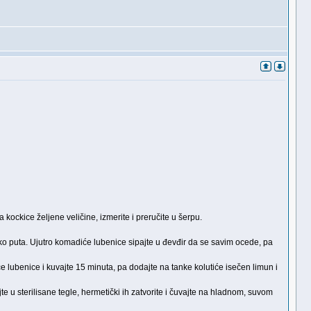
kockice željene veličine, izmerite i preručite u šerpu.
iko puta. Ujutro komadiće lubenice sipajte u đevđir da se savim ocede, pa
 lubenice i kuvajte 15 minuta, pa dodajte na tanke kolutiće isečen limun i
e u sterilisane tegle, hermetički ih zatvorite i čuvajte na hladnom, suvom