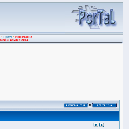
e
•
Prijava
•
Registracija
uzički noviteti 2014
::