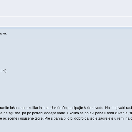
ruke:
nki),
stranite loša zrna, ukoliko ih ima. U veću šerpu sipajte šećer i vodu. Na tihoj vatri
e ne zgusne, pa po potrebi dodajte vode. Ukoliko se pojavi pena u toku kuvanja, ski
 očišćene i osušene tegle. Pre sipanja bilo bi dobro da tegle zagrejete u rerni na ok