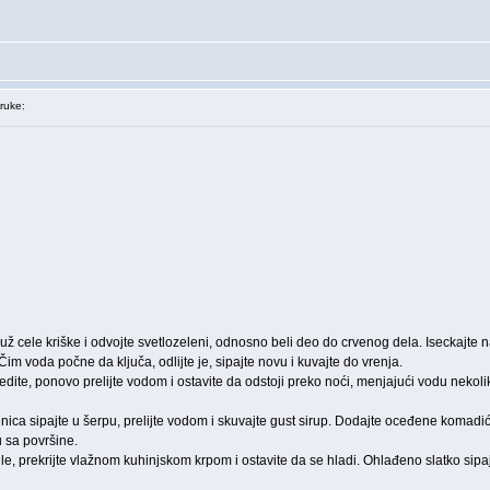
ruke:
 cele kriške i odvojte svetlozeleni, odnosno beli deo do crvenog dela. Iseckajte na 
im voda počne da ključa, odlijte je, sipajte novu i kuvajte do vrenja.
edite, ponovo prelijte vodom i ostavite da odstoji preko noći, menjajući vodu nekol
ica sipajte u šerpu, prelijte vodom i skuvajte gust sirup. Dodajte oceđene komadiće
 sa površine.
le, prekrijte vlažnom kuhinjskom krpom i ostavite da se hladi. Ohlađeno slatko sipajt