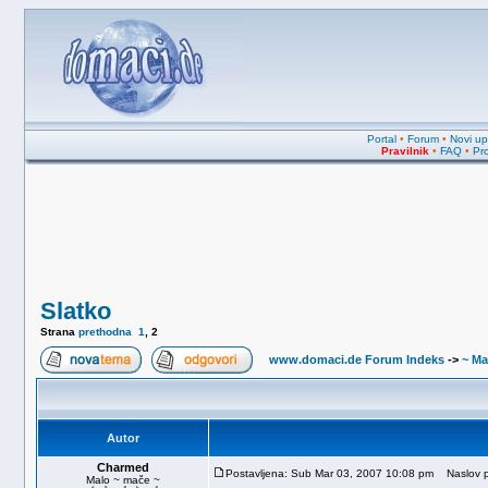
Portal
•
Forum
•
Novi upi
Pravilnik
•
FAQ
•
Pro
Slatko
Strana
prethodna
1
,
2
www.domaci.de Forum Indeks
->
~ Ma
Autor
Charmed
Postavljena: Sub Mar 03, 2007 10:08 pm
Naslov p
Malo ~ mače ~