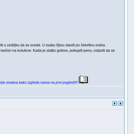
iti u cediljku da se ocede. U svaku šljivu staviti po četvrtinu oraha.
 isečen na kolutove. Kada je slatko gotovo, pokupiti penu, ostaviti da se
 nije onakva kako izgleda nama na prvi pogled!!!!