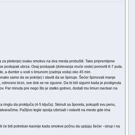
igla za pletenje) svaku smokvu na dva mesta probušiti. Tako pripremljene
 da se postupak ubrza. Ovaj postupak (dolevanja vruće vode) ponoviti 6-7 puta.
cede, a đumbir u vodi s limunom (zadnja voda) oko 45 min.
onako samo da se pokrije) i staviti da se špinuje. Šećer špinovati manje
, odnosno brzo, sve dok se ne zgusne. Da bi bili sigurni kada je postignuta
ov. Par minuta pre nego što je slatko gotovo, dodati mu limun iseckan na
na ringlu da proključa (4-5 ključa). Skinuti sa šporeta, pokupiti svu penu,
tvaračima. Pažljivo tegle spolja izbrisati i ostaviti na mesto gde ima
sti će biti potreban kasnije kada smokve počnu da upijaju šećer –sirup i na