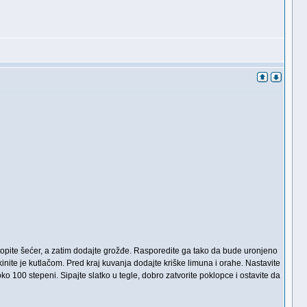
 rastopite šećer, a zatim dodajte grožđe. Rasporedite ga tako da bude uronjeno
nite je kutlačom. Pred kraj kuvanja dodajte kriške limuna i orahe. Nastavite
o 100 stepeni. Sipajte slatko u tegle, dobro zatvorite poklopce i ostavite da