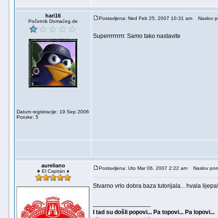
hari16
Postavljena: Ned Feb 25, 2007 10:31 am
Naslov p
Početnik Domaćeg.de
Superrrrrrrrr. Samo tako nastavite
Datum registracije: 19 Sep 2006
Poruke: 5
aureliano
Postavljena: Uto Mar 06, 2007 2:22 am
Naslov por
♣ El Capitán ♠
Stvarno vrlo dobra baza tutorijala... hvala lijepa
_________________
I tad su došli popovi... Pa topovi... Pa lopovi...