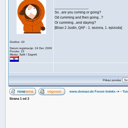
_________________
So...are you coming or going?
Od cumming and then going...?
Or cumming...and staying?
[Brian 2 Justin, QAF - 1. sezona, 1. epizoda]
Godine: 43
Datum registracije: 24 Dec 2006
Poruke: 23
Mesto: Split / Zagreb
Prikaz poruka:
www.domaci.de Forum Indeks
->
~ Tuto
Strana
1
od
2