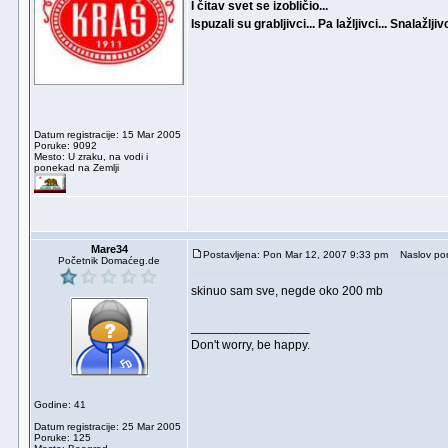
I čitav svet se izobličio...
Ispuzali su grabljivci... Pa lažljivci... Snalažljivc
Datum registracije: 15 Mar 2005
Poruke: 9092
Mesto: U zraku, na vodi i
ponekad na Zemlji
Mare34
Postavljena: Pon Mar 12, 2007 9:33 pm
Naslov por
Početnik Domaćeg.de
skinuo sam sve, negde oko 200 mb
_________________
Don't worry, be happy.
Godine: 41
Datum registracije: 25 Mar 2005
Poruke: 125