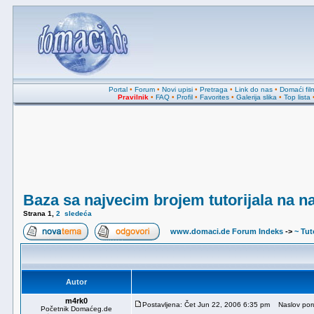
Portal
•
Forum
•
Novi upisi
•
Pretraga
•
Link do nas
•
Domaći fil
Pravilnik
•
FAQ
•
Profil
•
Favorites
•
Galerija slika
•
Top lista
Baza sa najvecim brojem tutorijala na n
Strana
1
,
2
sledeća
www.domaci.de Forum Indeks
->
~ Tuto
Autor
m4rk0
Postavljena: Čet Jun 22, 2006 6:35 pm
Naslov poruk
Početnik Domaćeg.de