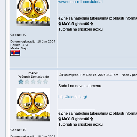
www.nena-reli.com/tutoriali
_________________
eZine sa najboljim tutorijalima iz oblasti inf
۩ MaYuR ghhet00 ۩
Tutoriali na srpskom jeziku
Godine: 40
Datum registracije: 18 Jan 2004
Poruke: 173
Mesto: Majur
m4rk0
Postavljena: Pet Dec 15, 2006 2:17 am
Naslov por
Početnik Domaćeg.de
Sada i na novom domenu:
http://tutoriali.org/
_________________
eZine sa najboljim tutorijalima iz oblasti inf
۩ MaYuR ghhet00 ۩
Tutoriali na srpskom jeziku
Godine: 40
Datum registracije: 18 Jan 2004