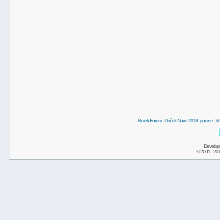
-
Burek Forum
-
Doček Nove 2018. godine
-
Ve
Develop
© 2001 - 20