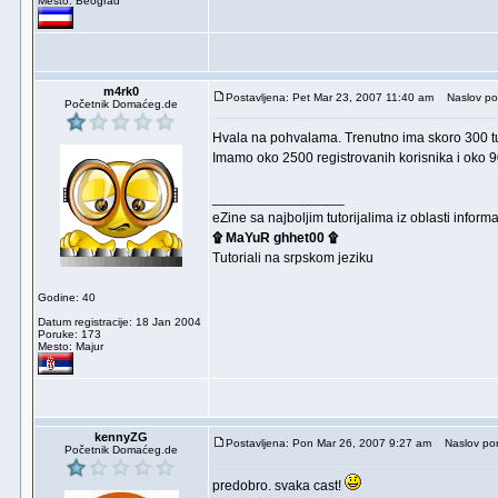
Mesto: Beograd
m4rk0
Postavljena: Pet Mar 23, 2007 11:40 am
Naslov po
Početnik Domaćeg.de
Hvala na pohvalama. Trenutno ima skoro 300 tu
Imamo oko 2500 registrovanih korisnika i oko 
_________________
eZine sa najboljim tutorijalima iz oblasti inf
۩ MaYuR ghhet00 ۩
Tutoriali na srpskom jeziku
Godine: 40
Datum registracije: 18 Jan 2004
Poruke: 173
Mesto: Majur
kennyZG
Postavljena: Pon Mar 26, 2007 9:27 am
Naslov por
Početnik Domaćeg.de
predobro. svaka cast!