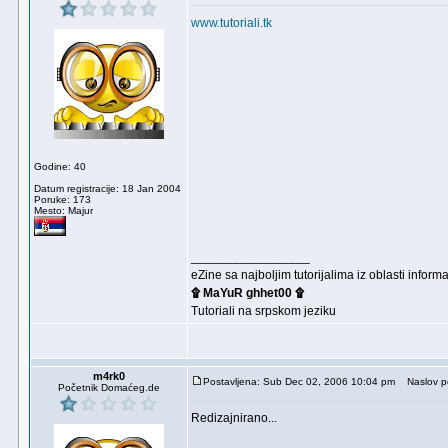
www.tutoriali.tk
Godine: 40
Datum registracije: 18 Jan 2004
Poruke: 173
Mesto: Majur
_________________
eZine sa najboljim tutorijalima iz oblasti inf
۩ MaYuR ghhet00 ۩
Tutoriali na srpskom jeziku
m4rk0
Postavljena: Sub Dec 02, 2006 10:04 pm
Naslov p
Početnik Domaćeg.de
Redizajnirano...