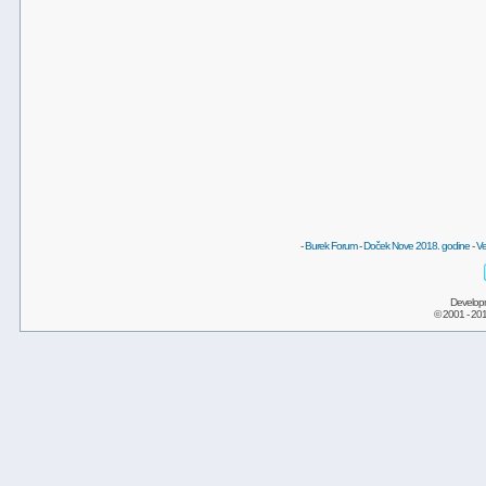
-
Burek Forum
-
Doček Nove 2018. godine
-
Ve
Develop
© 2001 - 20