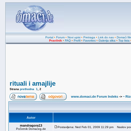
Portal
•
Forum
•
Novi upisi
•
Pretraga
•
Link do nas
•
Domaći fil
Pravilnik
•
FAQ
•
Profil
•
Favorites
•
Galerija slika
•
Top lista
rituali i amajlije
Strana
prethodna
1
,
2
www.domaci.de Forum Indeks
->
~ Riz
Autor
mandragora13
Postavljena: Ned Feb 01, 2009 11:29 pm
Naslov por
Početnik Domaćeg.de