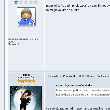
Imam toliko "sretnih privjesaka" da sam ih nedav
da mi glava visi do pupka.
Datum registracije: 01 Feb
2009
Poruke: 8
Emilli
Postavljena: Pon Mar 30, 2009 1:13 pm
Naslov poruke:
Odomaćeni član
vecadok je napisao/la sledeće:
Imate li ritaule prilikom nekih svakodnevnih 
posao?Da li verujete da vam je neka garderob
Ne sve što radim radim spontano,a amajlije ne n