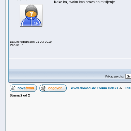
Kako ko, svako ima pravo na misljenje
Datum registracije: 01 Jul 2019
Poruke: 7
Prikaz poruka:
www.domaci.de Forum Indeks
->
~ Riz
Strana
2
od
2