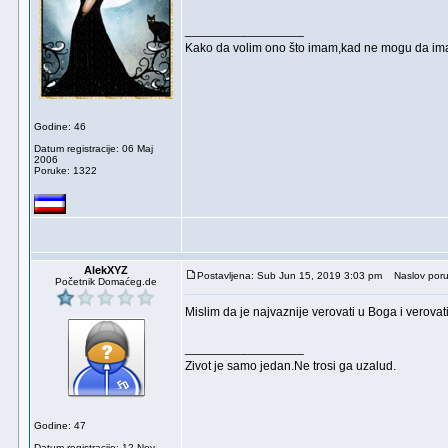
_________________
Kako da volim ono što imam,kad ne mogu da ima
Godine: 46
Datum registracije: 06 Maj
2006
Poruke: 1322
AlekXYZ
Postavljena: Sub Jun 15, 2019 3:03 pm
Naslov poru
Početnik Domaćeg.de
Mislim da je najvaznije verovati u Boga i verova
_________________
Zivot je samo jedan.Ne trosi ga uzalud.
Godine: 47
Datum registracije: 12 Nov