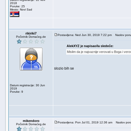
2018
Poruke: 25
Mesto: Novi Sad
rikiriki7
Postavljena: Ned Jun 30, 2019 7:22 pm
Naslov poru
Početnik Domaćeg.de
AlekXYZ je napisao/la sledeće:
Mislim da je najvaznije verovati u Boga i ver
slozio bih se
Datum registracije: 30 Jun
2019
Poruke: 9
mikendoro
Postavljena: Pon Jul 01, 2019 12:36 am
Naslov por
Početnik Domaćeg.de