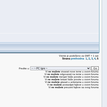
Vreme je podešeno za GMT + 1 sat
Strana
prethodna
1
,
2
,
3
,
4
,
5
Pređite u:
Vi
ne možete
otvarati nove teme u ovom forumu
Vi
ne možete
odgovarati na teme u ovom forumu
Vi
ne možete
menjati Vaše poruke u ovom forumu
Vi
ne možete
brisati Vaše poruke u ovom forumu
Vi
ne možete
glasati u anketama u ovom forumu
Vi
ne možete
postavljati fajlove u ovom forumu
Vi
ne možete
preuzeti fajlove sa ovog foruma