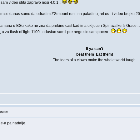
sam video shta zapravo nosi 4.0.1...
am se danas samo da odradim ZG mount run.. na paladinu, ret os.. i video brojku 20
mana u BGu kako ne zna da prekine cast kad ima ukljucen Spiritwalker's Grace.. 
 a za flash of light 1100.. odustao sam i pre nego sto sam poceo..
If ya can't
beat them
Eat them!
The tears of a clown make the whole world laugh.
ruke:
de-a pa nadalje.