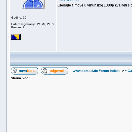
Filmovi Online
Gledajte filmove u vrhunskoj 1080p kvaliteti s 
Godine: 36
Datum registracije: 21 Maj 2009
Poruke: 7
www.domaci.de Forum Indeks
->
~ Ga
Strana
5
od
5