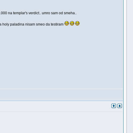
.000 na templar's verdict.. umro sam od smeha..
a holy paladina nisam smeo da testiram