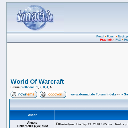
Portal
•
Forum
•
Novi upi
Pravilnik
•
FAQ
•
Pro
World Of Warcraft
Strana
prethodna
1
,
2
,
3
,
4
,
5
www.domaci.de Forum Indeks
->
~ Ga
Autor
Alexns
Postavljena: Uto Sep 21, 2010 6:05 pm
Naslov po
Tinkerbell's pixie dust