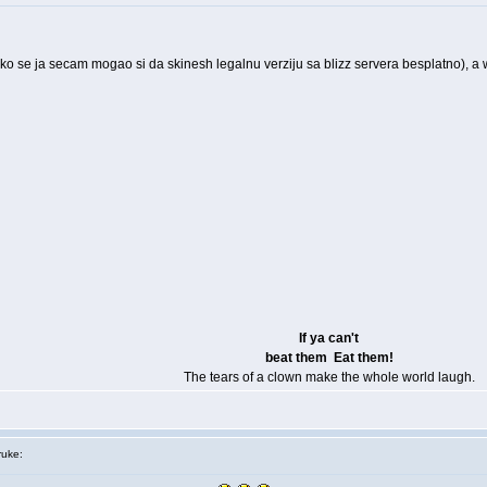
lko se ja secam mogao si da skinesh legalnu verziju sa blizz servera besplatno), a
If ya can't
beat them
Eat them!
The tears of a clown make the whole world laugh.
uke: