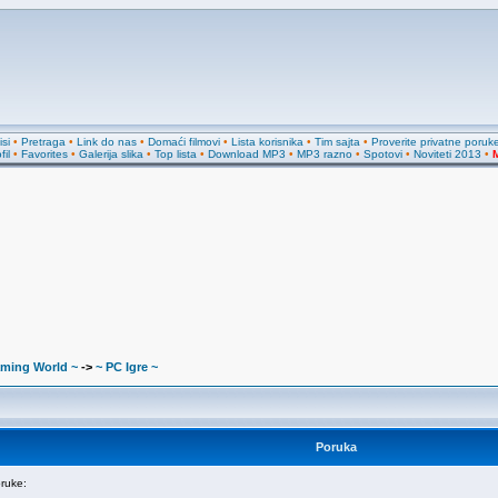
si
•
Pretraga
•
Link do nas
•
Domaći filmovi
•
Lista korisnika
•
Tim sajta
•
Proverite privatne poruk
fil
•
Favorites
•
Galerija slika
•
Top lista
•
Download MP3
•
MP3 razno
•
Spotovi
•
Noviteti 2013
•
M
ming World ~
->
~ PC Igre ~
Poruka
ruke: