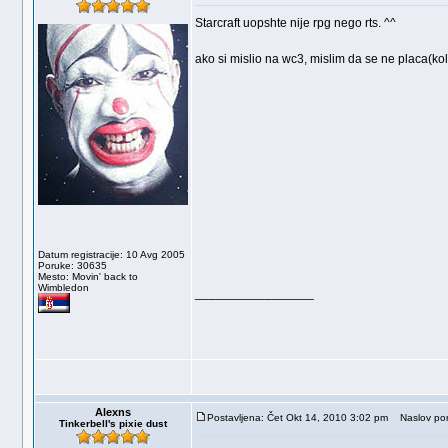
Starcraft uopshte nije rpg nego rts. ^^
ako si mislio na wc3, mislim da se ne placa(ko
Datum registracije: 10 Avg 2005
Poruke: 30635
Mesto: Movin' back to
Wimbledon
_________________
Alexns
Postavljena: Čet Okt 14, 2010 3:02 pm
Naslov por
Tinkerbell's pixie dust