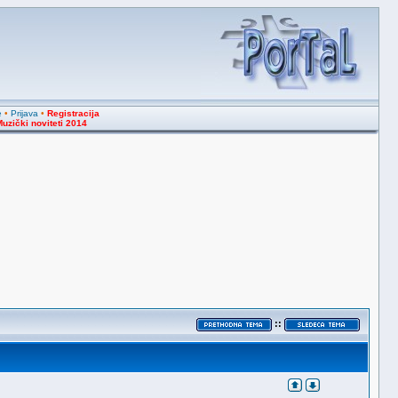
e
•
Prijava
•
Registracija
uzički noviteti 2014
::