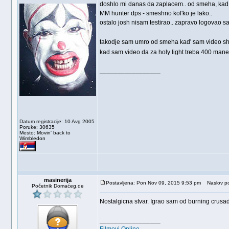
doshlo mi danas da zaplacem.. od smeha, kad 
MM hunter dps - smeshno kol'ko je lako..
ostalo josh nisam testirao.. zapravo logovao s
takodje sam umro od smeha kad' sam video sha
kad sam video da za holy light treba 400 mane,
_________________
Datum registracije: 10 Avg 2005
Poruke: 30635
Mesto: Movin' back to
Wimbledon
masinerija
Postavljena: Pon Nov 09, 2015 9:53 pm
Naslov po
Početnik Domaćeg.de
Nostalgicna stvar. Igrao sam od burning crusa
_________________