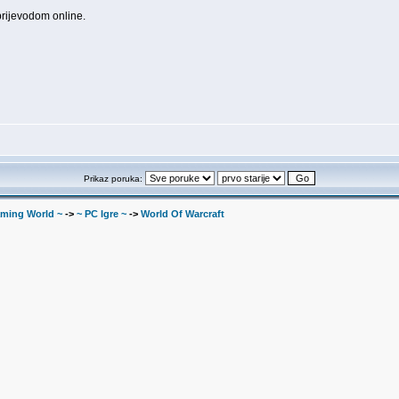
prijevodom online.
Prikaz poruka:
ming World ~
->
~ PC Igre ~
->
World Of Warcraft