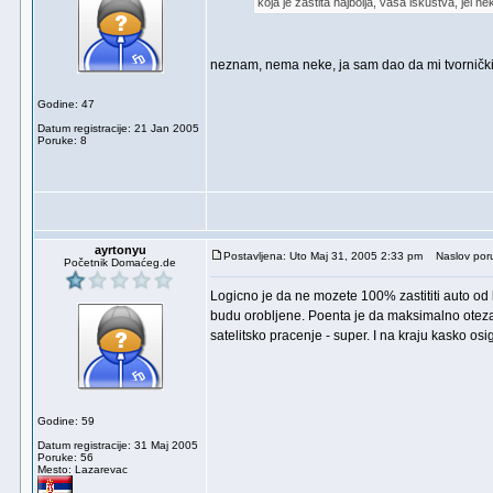
koja je zaštita najbolja, vaša iskustva, jel 
neznam, nema neke, ja sam dao da mi tvornički
Godine: 47
Datum registracije: 21 Jan 2005
Poruke: 8
ayrtonyu
Postavljena: Uto Maj 31, 2005 2:33 pm
Naslov por
Početnik Domaćeg.de
Logicno je da ne mozete 100% zastititi auto od 
budu orobljene. Poenta je da maksimalno otezat
satelitsko pracenje - super. I na kraju kasko osi
Godine: 59
Datum registracije: 31 Maj 2005
Poruke: 56
Mesto: Lazarevac