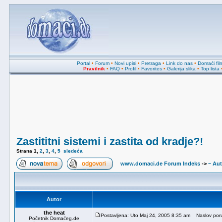
Portal
•
Forum
•
Novi upisi
•
Pretraga
•
Link do nas
•
Domaći fil
Pravilnik
•
FAQ
•
Profil
•
Favorites
•
Galerija slika
•
Top lista
Zastititni sistemi i zastita od kradje?!
Strana
1
,
2
,
3
,
4
,
5
sledeća
www.domaci.de Forum Indeks
->
~ Au
Autor
the heat
Postavljena: Uto Maj 24, 2005 8:35 am
Naslov poruke
Početnik Domaćeg.de