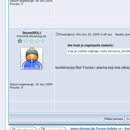
Datum registracije: 09 Jun 2005
Poruke: 9
Storm(ROL)
Postavljena: Pet Jun 10, 2005 1:40 am
Naslov poruke
Početnik Domaćeg.de
the heat je napisao/la sledeće:
koja je zaštita najbolja, vaša iskustva, jel 
kombinacija Mul-T-locka i alarma koji ima ultrazvu
Datum registracije: 10 Jun 2005
Poruke: 8
Prikaz poruka:
www.domaci.de Forum Indeks
->
~ Au