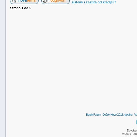
sistemi i zastita od kradje?!
Strana
1
od
5
-
Burek Forum
-
Doček Nove 2018. godine
-
Ve
Develop
© 2001 - 20