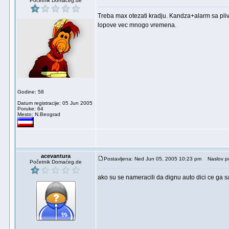
Početnik Domaćeg.de
Treba max otezati kradju. Kandza+alarm sa pliva
lopove vec mnogo vremena.
Godine: 58
Datum registracije: 05 Jun 2005
Poruke: 64
Mesto: N.Beograd
acevantura
Postavljena: Ned Jun 05, 2005 10:23 pm
Naslov po
Početnik Domaćeg.de
ako su se nameracili da dignu auto dici ce ga sa