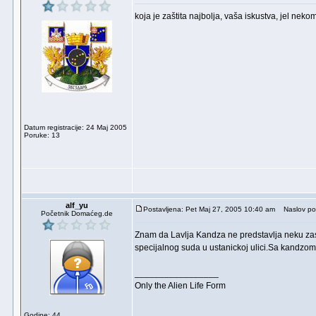
koja je zaštita najbolja, vaša iskustva, jel nek
Datum registracije: 24 Maj 2005
Poruke: 13
alf_yu
Postavljena: Pet Maj 27, 2005 10:40 am
Naslov po
Početnik Domaćeg.de
Znam da Lavlja Kandza ne predstavlja neku zas
specijalnog suda u ustanickoj ulici.Sa kandzom 
_________________
Only the Alien Life Form
Godine: 44