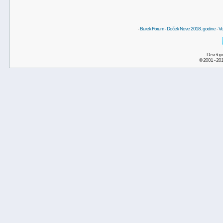
-
Burek Forum
-
Doček Nove 2018. godine
-
Ve
Develop
© 2001 - 20