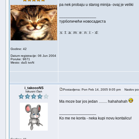
pa nek probaju u starog minija- ovaj je veliki
_________________
турбопичећи новосадиста
:s: :t: :a: :m: :e: :n: :i: - :d:
Godine: 42
Datum registracije: 06 Jun 2004
Poruke: 9671
Mesto: daS ivoN
i_takoooNS
Postavljena: Pon Feb 14, 2005 9:05 pm
Naslov por
Iskusni član
Ma moze bar jos jedan ......... hahahahah
_________________
Ko me ne konta - neka kupi novu kontalicu!