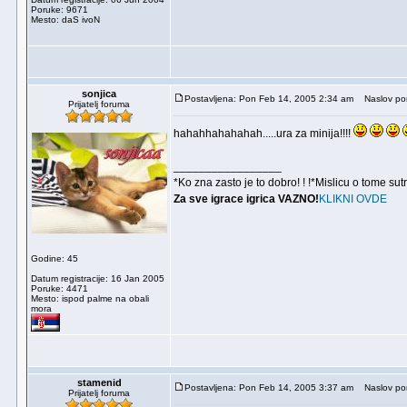
Poruke: 9671
Mesto: daS ivoN
sonjica
Postavljena: Pon Feb 14, 2005 2:34 am
Naslov por
Prijatelj foruma
hahahhahahahah.....ura za minija!!!!
_________________
*Ko zna zasto je to dobro! ! !*Mislicu o tome sutra
Za sve igrace igrica VAZNO!
KLIKNI OVDE
Godine: 45
Datum registracije: 16 Jan 2005
Poruke: 4471
Mesto: ispod palme na obali
mora
stamenid
Postavljena: Pon Feb 14, 2005 3:37 am
Naslov por
Prijatelj foruma