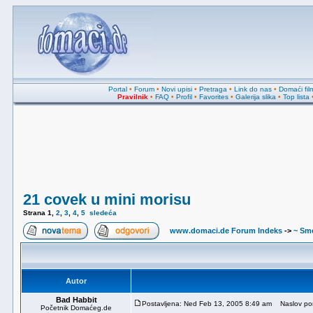
Portal
•
Forum
•
Novi upisi
•
Pretraga
•
Link do nas
•
Domaći fil
Pravilnik
•
FAQ
•
Profil
•
Favorites
•
Galerija slika
•
Top lista
21 covek u mini morisu
Strana
1
,
2
,
3
,
4
,
5
sledeća
www.domaci.de Forum Indeks
->
~ Sme
Autor
Bad Habbit
Postavljena: Ned Feb 13, 2005 8:49 am
Naslov poru
Početnik Domaćeg.de