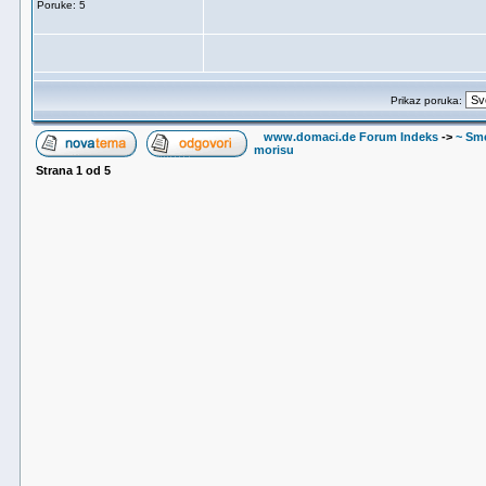
Poruke: 5
Prikaz poruka:
www.domaci.de Forum Indeks
->
~ Sme
morisu
Strana
1
od
5