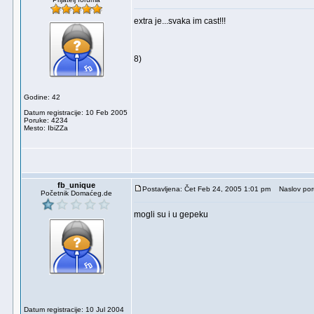
extra je...svaka im cast!!!
8)
Godine: 42
Datum registracije: 10 Feb 2005
Poruke: 4234
Mesto: IbiZZa
fb_unique
Postavljena: Čet Feb 24, 2005 1:01 pm
Naslov por
Početnik Domaćeg.de
mogli su i u gepeku
Datum registracije: 10 Jul 2004