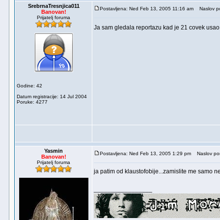
SrebrnaTresnjica011
Postavljena: Ned Feb 13, 2005 11:16 am
Naslov po
Banovan!
Prijatelj foruma
Ja sam gledala reportazu kad je 21 covek usao 
Godine: 42
Datum registracije: 14 Jul 2004
Poruke: 4277
Yasmin
Postavljena: Ned Feb 13, 2005 1:29 pm
Naslov por
Banovan!
Prijatelj foruma
ja patim od klaustofobije...zamislite me samo ne
_________________