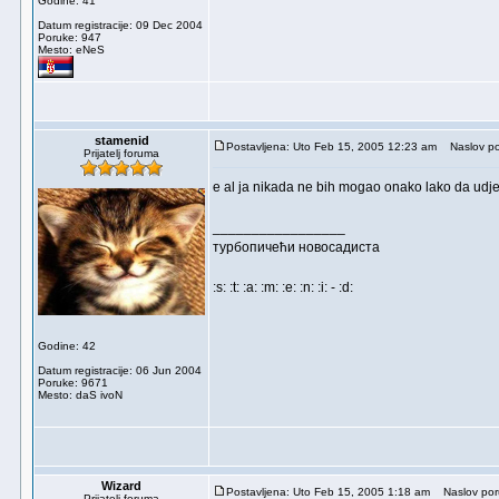
Godine: 41
Datum registracije: 09 Dec 2004
Poruke: 947
Mesto: eNeS
stamenid
Postavljena: Uto Feb 15, 2005 12:23 am
Naslov po
Prijatelj foruma
e al ja nikada ne bih mogao onako lako da udje
_________________
турбопичећи новосадиста
:s: :t: :a: :m: :e: :n: :i: - :d:
Godine: 42
Datum registracije: 06 Jun 2004
Poruke: 9671
Mesto: daS ivoN
Wizard
Postavljena: Uto Feb 15, 2005 1:18 am
Naslov por
Prijatelj foruma