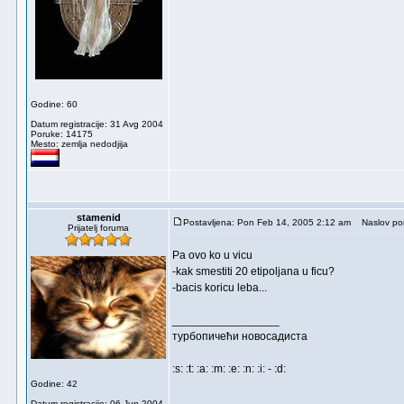
Godine: 60
Datum registracije: 31 Avg 2004
Poruke: 14175
Mesto: zemlja nedodjija
stamenid
Postavljena: Pon Feb 14, 2005 2:12 am
Naslov por
Prijatelj foruma
Pa ovo ko u vicu
-kak smestiti 20 etipoljana u ficu?
-bacis koricu leba...
_________________
турбопичећи новосадиста
:s: :t: :a: :m: :e: :n: :i: - :d:
Godine: 42
Datum registracije: 06 Jun 2004