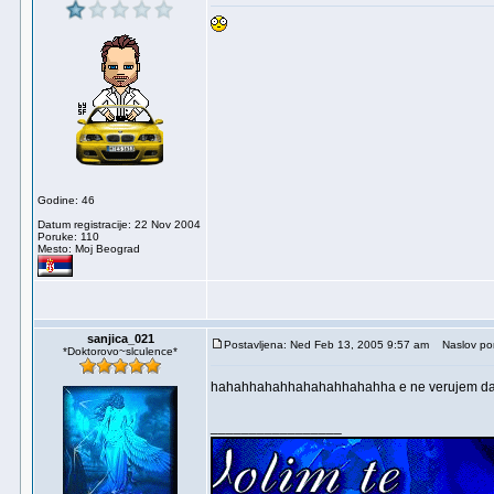
Godine: 46
Datum registracije: 22 Nov 2004
Poruke: 110
Mesto: Moj Beograd
sanjica_021
Postavljena: Ned Feb 13, 2005 9:57 am
Naslov por
*Doktorovo~slculence*
hahahhahahhahahahhahahha e ne verujem da su
_________________