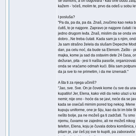
se odmoriš, a on odgovara - kad one budu zaspa
kažem - 'oćeš, molim te, prvo da odeš u sobu l
I posluša?
"Pa da, pa da, pa da. Znaš, zvučimo kao neka b
ćutiš, to je najgore. Zapravo je najgore ćutati 
jedno drugom leđa. Znaš, mislim da se onda vrem
dobro...Ne treba ćutati. Kada sam ja s njim, on
Ja sam strašno želela da slušam Depeche Mode, 
dan, pa celu noć, da bude sa Elenom. Zašto - pi
majka, kome ja sad da ostavim dete 24 časa, ona 
dežuran, pita - jesi li našla pasoše, organizo
onda se vraćamo odmah kući. Bila sam potpuno, 
da ja sve to ne primetim, i da me iznenadi."
A šta ti za njega učiniš?
"Jao, sve. Sve. On je čovek kome ću sve da ura
kupatilo! Jer, Elena, kako vidi da neko ulazi u ka
nemir, nije ono - hoće da se javi, neće da se jav
kada se osećaš mirnim pored tog nekog. Mene s
kupuju uniforme, one je šiju, kao da bi im bile št
nešto bolje, pa ne možeš ga ti zadržati. Tu sm
njemu, čuvamo se zajedno, ali ne možeš nikog na 
telefon, Elena, koju je čuvala dobra komšinica,
pitam je, zar ćeš joj sve to kupiti, pa zaboravić