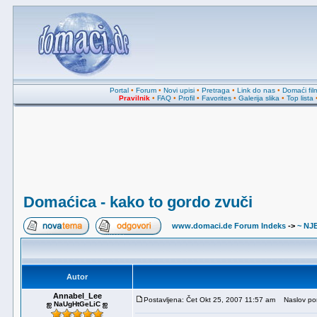
Portal
•
Forum
•
Novi upisi
•
Pretraga
•
Link do nas
•
Domaći fil
Pravilnik
•
FAQ
•
Profil
•
Favorites
•
Galerija slika
•
Top lista
Domaćica - kako to gordo zvuči
www.domaci.de Forum Indeks
->
~ NJ
Autor
Annabel_Lee
Postavljena: Čet Okt 25, 2007 11:57 am
Naslov poru
ஐ NaUgHtGeLiC ஐ