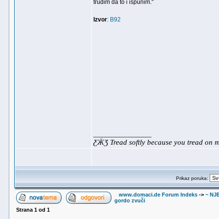
trudim da to i ispunim."
Izvor
:
B92
_________________
ƸӜƷ Tread softly because you tread on
Prikaz poruka:
www.domaci.de Forum Indeks
->
~ NJ
gordo zvuči
Strana
1
od
1