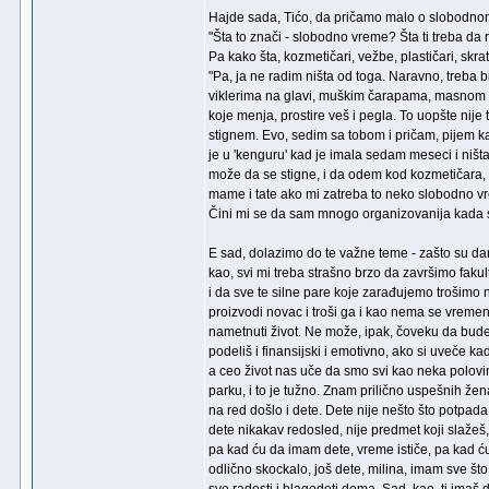
Hajde sada, Tićo, da pričamo malo o slobodno
"Šta to znači - slobodno vreme? Šta ti treba d
Pa kako šta, kozmetičari, vežbe, plastičari, skr
"Pa, ja ne radim ništa od toga. Naravno, treba b
viklerima na glavi, muškim čarapama, masnom ko
koje menja, prostire veš i pegla. To uopšte nije
stignem. Evo, sedim sa tobom i pričam, pijem ka
je u 'kenguru' kad je imala sedam meseci i ništa j
može da se stigne, i da odem kod kozmetičara,
mame i tate ako mi zatreba to neko slobodno vr
Čini mi se da sam mnogo organizovanija kada s
E sad, dolazimo do te važne teme - zašto su da
kao, svi mi treba strašno brzo da završimo fak
i da sve te silne pare koje zarađujemo trošimo
proizvodi novac i troši ga i kao nema se vreme
nametnuti život. Ne može, ipak, čoveku da bude
podeliš i finansijski i emotivno, ako si uveče
a ceo život nas uče da smo svi kao neka polov
parku, i to je tužno. Znam prilično uspešnih žen
na red došlo i dete. Dete nije nešto što potpada
dete nikakav redosled, nije predmet koji slažeš,
pa kad ću da imam dete, vreme ističe, pa kad ć
odlično skockalo, još dete, milina, imam sve št