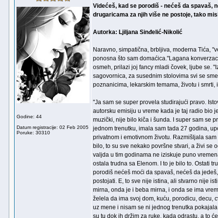
Videćeš, kad se porodiš - nećeš da spavaš, 
drugaricama za njih više ne postoje, tako misle
Autorka: Ljiljana Sinđelić-Nikolić
Naravno, simpatična, brbljiva, moderna Tića, "ve
ponosna što sam domaćica."Lagana konverzacija
osmeh, prilazi joj fancy mladi čovek, ljube se. "
sagovornica, za susednim stolovima svi se smešk
poznanicima, lekarskim temama, životu i smrti,
"Ja sam se super provela studirajući pravo. Is
autorsku emisiju u vreme kada je taj radio bio je
Godine: 44
muzički, nije bilo kiča i šunda. I super sam se 
Datum registracije: 02 Feb 2005
jednom trenutku, imala sam tada 27 godina, up
Poruke: 30310
privatnom i emotivnom životu. Razmišljala sam o
bilo, to su sve nekako površne stvari, a živi s
valjda u tim godinama ne iziskuje puno vremena 
ostala trudna sa Elenom. I to je bilo to. Ostati t
porodiš nećeš moći da spavaš, nećeš da jedeš, 
postojati. E, to sve nije istina, ali stvarno ni
mirna, onda je i beba mirna, i onda se ima vre
želela da ima svoj dom, kuću, porodicu, decu, 
uz mene i nisam se ni jednog trenutka pokajala.
su tu dok ih držim za ruke, kada odrastu, a to će 