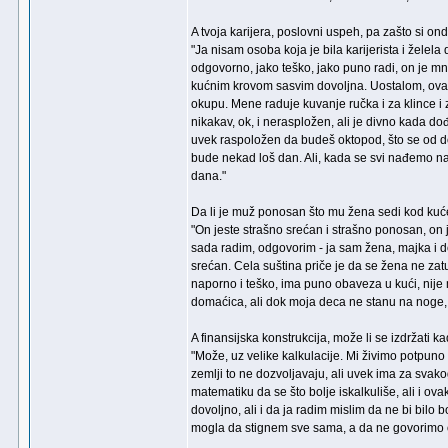
A tvoja karijera, poslovni uspeh, pa zašto si on
"Ja nisam osoba koja je bila karijerista i želel
odgovorno, jako teško, jako puno radi, on je mno
kućnim krovom sasvim dovoljna. Uostalom, ova k
okupu. Mene raduje kuvanje ručka i za klince i
nikakav, ok, i neraspložen, ali je divno kada do
uvek raspoložen da budeš oktopod, što se od do
bude nekad loš dan. Ali, kada se svi nađemo na 
dana."
Da li je muž ponosan što mu žena sedi kod kuć
"On jeste strašno srećan i strašno ponosan, on 
sada radim, odgovorim - ja sam žena, majka i d
srećan. Cela suština priče je da se žena ne za
naporno i teško, ima puno obaveza u kući, nije m
domaćica, ali dok moja deca ne stanu na noge, 
A finansijska konstrukcija, može li se izdržati 
"Može, uz velike kalkulacije. Mi živimo potpun
zemlji to ne dozvoljavaju, ali uvek ima za svako
matematiku da se što bolje iskalkuliše, ali i o
dovoljno, ali i da ja radim mislim da ne bi bilo
mogla da stignem sve sama, a da ne govorimo o u