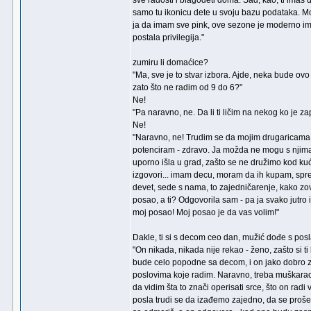
sve radosti i blagodeti doma. Sad, kao, ti imaš d
samo tu ikonicu dete u svoju bazu podataka. Mo
ja da imam sve pink, ove sezone je moderno imat
postala privilegija."
zumiru li domaćice?
"Ma, sve je to stvar izbora. Ajde, neka bude ovo 
zato što ne radim od 9 do 6?"
Ne!
"Pa naravno, ne. Da li ti ličim na nekog ko je z
Ne!
"Naravno, ne! Trudim se da mojim drugaricama 
potenciram - zdravo. Ja možda ne mogu s njima da
uporno išla u grad, zašto se ne družimo kod kuć
izgovori... imam decu, moram da ih kupam, sp
devet, sede s nama, to zajedničarenje, kako zov
posao, a ti? Odgovorila sam - pa ja svako jutr
moj posao! Moj posao je da vas volim!"
Dakle, ti si s decom ceo dan, mužić dođe s posla i
"On nikada, nikada nije rekao - ženo, zašto si 
bude celo popodne sa decom, i on jako dobro zna
poslovima koje radim. Naravno, treba muškarac 
da vidim šta to znači operisati srce, što on rad
posla trudi se da izađemo zajedno, da se proše