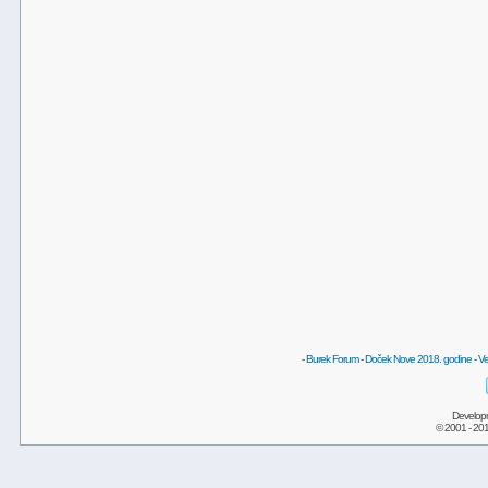
-
Burek Forum
-
Doček Nove 2018. godine
-
Ve
Develop
© 2001 - 20