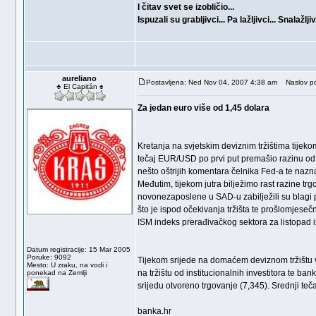
I čitav svet se izobličio...
Ispuzali su grabljivci... Pa lažljivci... Snalažljivc
aureliano
Postavljena: Ned Nov 04, 2007 4:38 am
Naslov po
♣ El Capitán ♠
Za jedan euro više od 1,45 dolara
Kretanja na svjetskim deviznim tržištima tijek
tečaj EUR/USD po prvi put premašio razinu od 1
nešto oštrijih komentara čelnika Fed-a te nazn
Međutim, tijekom jutra bilježimo rast razine t
novonezaposlene u SAD-u zabilježili su blagi p
što je ispod očekivanja tržišta te prošlomjese
ISM indeks prerađivačkog sektora za listopad i
Datum registracije: 15 Mar 2005
Poruke: 9092
Tijekom srijede na domaćem deviznom tržištu v
Mesto: U zraku, na vodi i
na tržištu od institucionalnih investitora te 
ponekad na Zemlji
srijedu otvoreno trgovanje (7,345). Srednji te
banka.hr