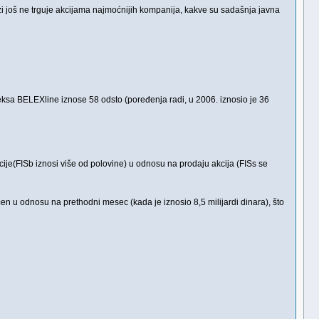
zi još ne trguje akcijama najmoćnijih kompanija, kakve su sadašnja javna
eksa BELEXline iznose 58 odsto (poređenja radi, u 2006. iznosio je 36
cije(FISb iznosi više od polovine) u odnosu na prodaju akcija (FISs se
n u odnosu na prethodni mesec (kada je iznosio 8,5 milijardi dinara), što