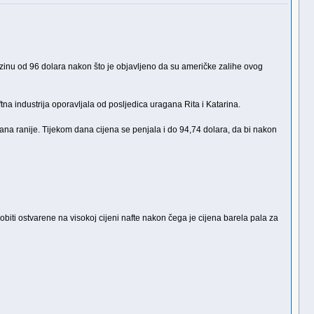
azinu od 96 dolara nakon što je objavljeno da su američke zalihe ovog
na industrija oporavljala od posljedica uragana Rita i Katarina.
dana ranije. Tijekom dana cijena se penjala i do 94,74 dolara, da bi nakon
iti ostvarene na visokoj cijeni nafte nakon čega je cijena barela pala za