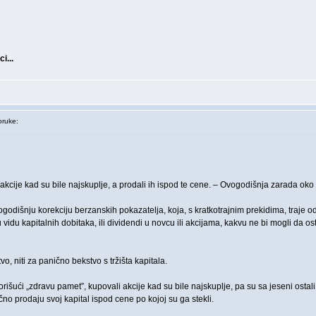
i...
ruke:
 akcije kad su bile najskuplje, a prodali ih ispod te cene. – Ovogodišnja zarada oko
dišnju korekciju berzanskih pokazatelja, koja, s kratkotrajnim prekidima, traje o
 vidu kapitalnih dobitaka, ili dividendi u novcu ili akcijama, kakvu ne bi mogli da o
o, niti za panično bekstvo s tržišta kapitala.
rišući „zdravu pamet”, kupovali akcije kad su bile najskuplje, pa su sa jeseni ostali „
o prodaju svoj kapital ispod cene po kojoj su ga stekli.