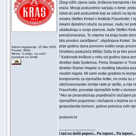
Zbog nižih cijena rada, troškova transporta i tr
vraća. Mnogi poduzetnici sanjaju o tome: prebac
četvti do peti poduzetnik koji se odluči na taj
smatra Steffen Kinkel s Instituta Fraunhofer. I 
lokalni djelatnici obuče za posao, nađu svi pot
ukalkuliraju u svoje planove, kaže Steffen Kin
preračunavanja. To vrijeme na kraju bude dvostr
bilo prvotno zamišljeno", objašnjava Kinkel. Sv
prije godinu dana ponovno vratilo svoju proizv
Datum registracije: 15 Mar 2005
Poruke: 9092
Direktoru poduzeća Williju Süßu to je bilo prev
Mesto: U zraku, na vodi i
" Kadrovski troškovi u roku od godinu dana poras
ponekad na Zemlji
direktor data Systemsa. Firma Sivaplan iz Trois
direktor Rainer Hegele iz vlastitog iskustva p
visokih regala. Mi sami ovdje gradimo tu kompo
komponentu za njemačke tvrtke, no onda su s vr
istočnoeuropske zemlje rade je vješto, a nije n
Fraunhofer, povratak njemačkih tvrtki u domovin
"Ako se proanaliziraju pojedinačni slučajevi po
njemačkim pogonima i slučajeva u kojima su isko
gospodarske komore, gotovo polovica svih nje
poslovni.hr
_________________
I tad su došli popovi... Pa topovi... Pa lopovi...