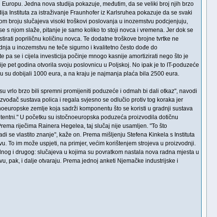
nu Europu. Jedna nova studija pokazuje, međutim, da se veliki broj njih brzo
ija Instituta za istraživanje Fraunhofer iz Karlsruhea pokazuje da se svaki
kom broju slučajeva visoki troškovi poslovanja u inozemstvu podcjenjuju,
 se s njom slaže, pitanje je samo koliko to stoji novca i vremena. Jer dok se
irati popriličnu količinu novca. Te dodatne troškove brojne tvrtke ne
dnja u inozemstvu ne teče sigurno i kvalitetno često dođe do
 pa se i cijela investicija počinje mnogo kasnije amortizirati nego što je
je pet godina otvorila svoju poslovnicu u Poljskoj. No ipak je to IT-poduzeće
u su dobijali 1000 eura, a na kraju je najmanja plaća bila 2500 eura.
 su vrlo brzo bili spremni promijeniti poduzeće i odmah bi dali otkaz", navodi
izvođač sustava polica i regala svjesno se odlučio protiv tog koraka jer
čnoeuropske zemlje koja sadrži komponentu što se koristi u gradnji sustava
petentni." U početku su istočnoeuropska poduzeća proizvodila dotičnu
rema riječima Rainera Hegelea, taj slučaj nije usamljen. "To što
di se vlastito znanje", kaže on. Prema mišljenju Stefena Kinkela s Instituta
vu. To im može uspjeti, na primjer, većim korištenjem strojeva u proizvodnji.
 jednog i drugog: slučajeva u kojima su povratkom nastala nova radna mjesta u
vu, pak, i dalje otvaraju. Prema jednoj anketi Njemačke industrijske i