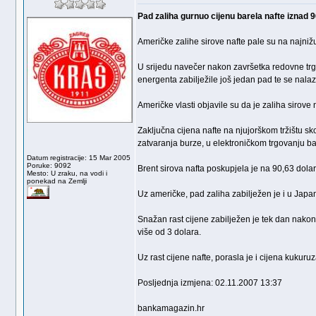
Pad zaliha gurnuo cijenu barela nafte iznad 9
Američke zalihe sirove nafte pale su na najniž
U srijedu navečer nakon završetka redovne trgo
energenta zabilježile još jedan pad te se nalaz
Američke vlasti objavile su da je zaliha sirove
Zaključna cijena nafte na njujorškom tržištu sk
zatvaranja burze, u elektroničkom trgovanju ba
Datum registracije: 15 Mar 2005
Poruke: 9092
Brent sirova nafta poskupjela je na 90,63 dolar
Mesto: U zraku, na vodi i
ponekad na Zemlji
Uz američke, pad zaliha zabilježen je i u Japa
Snažan rast cijene zabilježen je tek dan nakon
više od 3 dolara.
Uz rast cijene nafte, porasla je i cijena kukuru
Posljednja izmjena: 02.11.2007 13:37
bankamagazin.hr