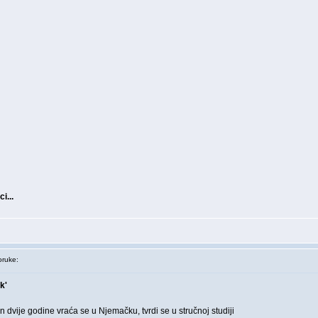
i...
ruke:
k'
n dvije godine vraća se u Njemačku, tvrdi se u stručnoj studiji