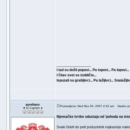
_________________
I tad su došli popovi... Pa topovi... Pa lopovi...
I čitav svet se izobličio...
Ispuzali su grabljivci... Pa lažljivci... Snalažljivc
aureliano
Postavljena: Ned Nov 04, 2007 4:32 am
Naslov po
♣ El Capitán ♠
Njemačke tvrtke odustaju od 'pohoda na isto
Svaki četvti do peti poduzetnik najkasnije nako