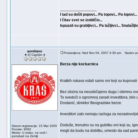
_________________
I tad su došli popovi... Pa topovi... Pa lopovi...
I čitav svet se izobličio...
Ispuzali su grabljivci... Pa lažljivci... Snalažljivc
aureliano
Postavljena: Ned Nov 04, 2007 4:39 am
Naslov po
♣ El Capitán ♠
Berza nije kockarnica
Kratkih rukava ostali samo oni koji su kupovali
Bez obzira na neuobičajeno dugu i obimnu ovogo
To svedoči o ogromnoj zaradi investitora, bilo u
Dostanić, direktor Beogradske berze.
Investitori zato nemaju razloga za nezadovoljstv
Doduše, trenutno su na gubitku oni koji su, igno
Datum registracije: 15 Mar 2005
Poruke: 9092
mogli da budu na dobitku, umesto da sad paničn
Mesto: U zraku, na vodi i
ponekad na Zemlji