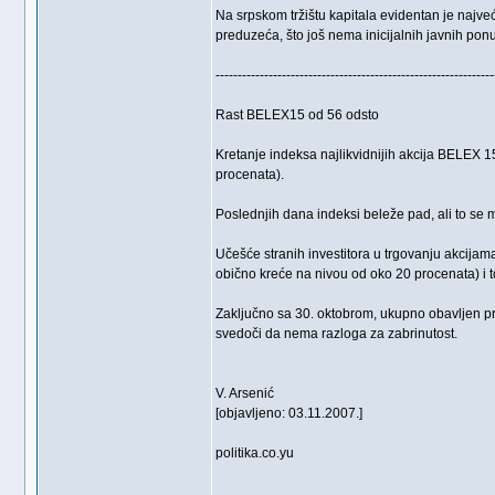
Na srpskom tržištu kapitala evidentan je najve
preduzeća, što još nema inicijalnih javnih ponu
---------------------------------------------------------------
Rast BELEX15 od 56 odsto
Kretanje indeksa najlikvidnijih akcija BELEX 
procenata).
Poslednjih dana indeksi beleže pad, ali to se 
Učešće stranih investitora u trgovanju akcijama
obično kreće na nivou od oko 20 procenata) i to
Zaključno sa 30. oktobrom, ukupno obavljen pr
svedoči da nema razloga za zabrinutost.
V. Arsenić
[objavljeno: 03.11.2007.]
politika.co.yu
_________________