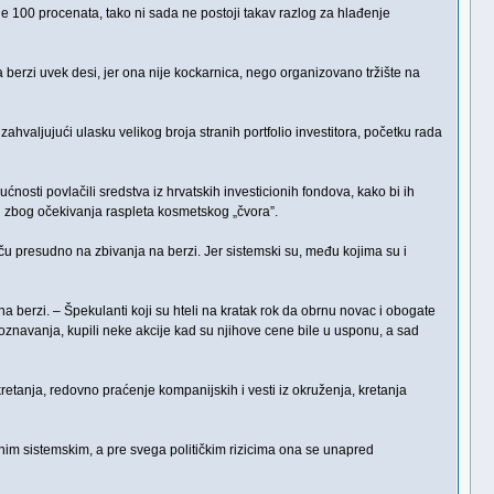
ne 100 procenata, tako ni sada ne postoji takav razlog za hlađenje
erzi uvek desi, jer ona nije kockarnica, nego organizovano tržište na
ahvaljujući ulasku velikog broja stranih portfolio investitora, početku rada
osti povlačili sredstva iz hrvatskih investicionih fondova, kako bi ih
 i zbog očekivanja raspleta kosmetskog „čvora”.
tiču presudno na zbivanja na berzi. Jer sistemski su, među kojima su i
a berzi. – Špekulanti koji su hteli na kratak rok da obrnu novac i obogate
poznavanja, kupili neke akcije kad su njihove cene bile u usponu, a sad
retanja, redovno praćenje kompanijskih i vesti iz okruženja, kretanja
čnim sistemskim, a pre svega političkim rizicima ona se unapred