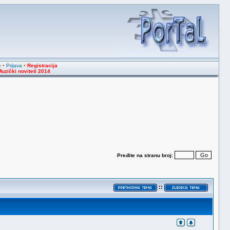
e
•
Prijava
•
Registracija
uzički noviteti 2014
Pređite na stranu broj:
::