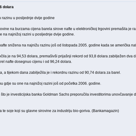
6 dolara
u razinu u posljednje dvije godine
vine na burzama cijena barela sirove nafte u elektroničkoj trgovini premašila je r
e na najnižoj razini u posljednje dvije godine.
 nafte snižena na najnižu razinu još od listopada 2005. godine kada se američka naft
očila je na 94,53 dolara, premašivši prijašnji rekord od 93,8 dolara zabilježen dva 
rel nafte dosegnuo cijenu i od 96,24 dolara.
a, a tijekom dana zabilježila je i rekordnu razinu od 90,74 dolara za barel.
nu gdje su one na najnižoj razini još od početka 2006. godine.
 što je investicijska banka Goldman Sachs preporučila investitorima unovčavanje dob
za te soje koji su glavne sirovine za industriju bio-goriva. (Bankamagazin)