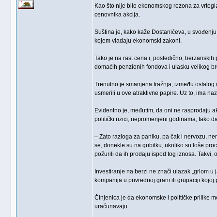
Kao što nije bilo ekonomskog rezona za vrtogla
cenovnika akcija.
Suština je, kako kaže Dostanićeva, u svođenju
kojem vladaju ekonomski zakoni.
Tako je na rast cena i, posledično, berzanskih 
domaćih penzionih fondova i ulasku velikog bro
Trenutno je smanjena tražnja, između ostalog i
usmerili u ove atraktivne papire. Uz to, ima n
Evidentno je, međutim, da oni ne rasprodaju akci
politički rizici, nepromenjeni godinama, tako da
– Zato razloga za paniku, pa čak i nervozu, nem
se, donekle su na gubitku, ukoliko su loše proc
požurili da ih prodaju ispod tog iznosa. Takvi,
Investiranje na berzi ne znači ulazak „grlom u
kompanija u privrednoj grani ili grupaciji kojo
Činjenica je da ekonomske i političke prilike m
uračunavaju.