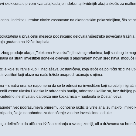
vi skok cena u prvom kvartalu, kada je indeks najlikvidnijih akcija skočio za malte
 cena i indeksa u realne okvire zasnovane na ekonomskim pokazateljima, što se na b
pokazatelja u prva četiri meseca podsticajno delovala višestruko povećana tražnja, z
ja građana na tržište kapitala.
 zbog prodaje akcija „Telekoma Hrvatska” njihovim građanima, koji su zbog te mogućn
aznaka da strani investitori donekle oklevaju s plasiranjem novih sredstava, moguće
je koje su ranije kupili, naglašava Dostanićeva, koja ističe da politički rizici ne u
 investitori koji ulaze na naše tržište unapred računaju s njima.
a – smatra ona, uz napomenu da se to odnosi na investitore koji su ozbiljni igrači n
enili vreme ulaska i izlaska iz određenih hartija, odnosno ukoliko su, bez dubljeg 
 očigledno, ne shvataju da berza nije kockarnica – naglasila je Dostanićeva.
 jagode”, već podrazumeva pripremu, odnosno različite vrste analizu makro i mikro k
j pripada, što je neophodno za donošenje validne investicione odluke.
ogu delimično da utiču na tržišna kretanja u svakoj zemlji, ali u državama sa hroni