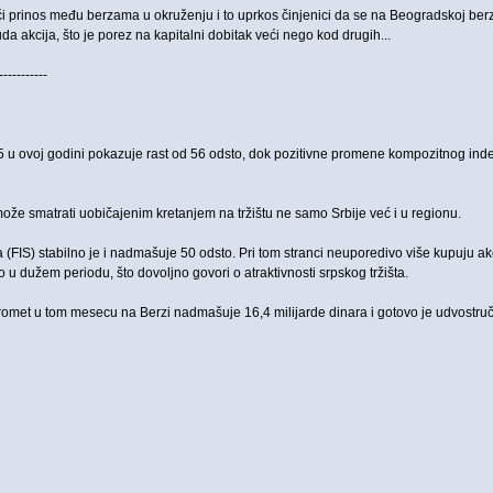
ći prinos među berzama u okruženju i to uprkos činjenici da se na Beogradskoj ber
da akcija, što je porez na kapitalni dobitak veći nego kod drugih...
-----------
15 u ovoj godini pokazuje rast od 56 odsto, dok pozitivne promene kompozitnog ind
može smatrati uobičajenim kretanjem na tržištu ne samo Srbije već i u regionu.
 (FIS) stabilno je i nadmašuje 50 odsto. Pri tom stranci neuporedivo više kupuju ak
 u dužem periodu, što dovoljno govori o atraktivnosti srpskog tržišta.
omet u tom mesecu na Berzi nadmašuje 16,4 milijarde dinara i gotovo je udvostruče