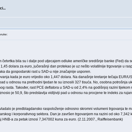
i...
ruke:
om četvrtka bila su i dalje pod utjecajem odluke američke središnje banke (Fed) da
,45 dolara za euro, jučerašnji dan protekao je uz nešto volatilnije trgovanje u ras
aka da gospodarski rast u SAD-u nije značajnije usporen.
rgovanja kada je euro vrijedio oko 1,447 dolara. Na današnje kretanje tečaja EUR/US
ad u odnosu na prethodni tjedan te su iznosili 327 tisuća. No, osobna potrošnja uk
čnog rasta. Također, rast PCE deflatora u SAD-u od 2,4% na godišnjoj razini tijekom
znosio je 50,9, što predstavlja vidljiviji pad u odnosu na procjene te indeks za ru
ladalo je predblagdansko raspoloženje odnosno skromni volumeni trgovanja te mala v
bankarskog i korporativnog sektora. Dan je završen trgovanjem na razini od oko 7,34
čaj HNB-a za petak iznosi 7,347002 kuna za euro. (2.11.2007., Raiffeisenbank)