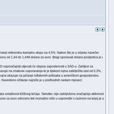
 smanji referentnu kamatnu stopu na 4,5%. Nakon što je u srijedu navečer
ponu od 1,44 do 1,448 dolara za euro. Blagi oporavak dolara posljedica je i
D najznačajniji utjecati će objava zaposlenosti u SAD-u. Zahtjevi za
azuje na znakove usporavanja te je tijekom rujna zabilježila rast od 0,3%,
 rujna ukazuje na jačanje inflatornih pritisaka u američkom gospodarstvu.
jan. Navedeno očitanje najniže je u prethodnih sedam mjeseci.
olatilnost tržišnog tečaja. Također, nije zabilježena značajnija aktivnost
2 kune za euro odnosno tek neznatno niže u usporedbi s razinom na kojoj je u