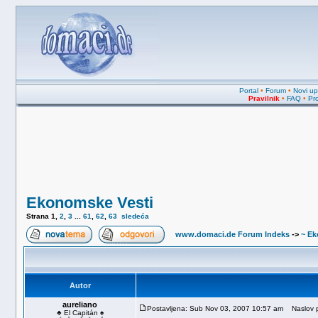
Portal
•
Forum
•
Novi upi
Pravilnik
•
FAQ
•
Pro
Ekonomske Vesti
Strana
1
,
2
,
3
...
61
,
62
,
63
sledeća
www.domaci.de Forum Indeks
->
~ Ek
Autor
aureliano
Postavljena: Sub Nov 03, 2007 10:57 am
Naslov p
♣ El Capitán ♠