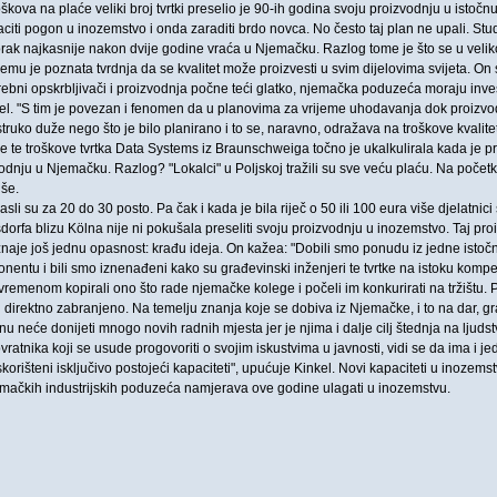
oškova na plaće veliki broj tvrtki preselio je 90-ih godina svoju proizvodnju u istoč
iti pogon u inozemstvo i onda zaraditi brdo novca. No često taj plan ne upali. Stud
 korak najkasnije nakon dvije godine vraća u Njemačku. Razlog tome je što se u veli
njemu je poznata tvrdnja da se kvalitet može proizvesti u svim dijelovima svijeta. On
rebni opskrbljivači i proizvodnja počne teći glatko, njemačka poduzeća moraju invest
kel. "S tim je povezan i fenomen da u planovima za vrijeme uhodavanja dok proizvo
uko duže nego što je bilo planirano i to se, naravno, odražava na troškove kvalitete
e te troškove tvrtka Data Systems iz Braunschweiga točno je ukalkulirala kada je pri
odnju u Njemačku. Razlog? "Lokalci" u Poljskoj tražili su sve veću plaću. Na početk
iše.
li su za 20 do 30 posto. Pa čak i kada je bila riječ o 50 ili 100 eura više djelatnici
dorfa blizu Kölna nije ni pokušala preseliti svoju proizvodnju u inozemstvo. Taj pro
oznaje još jednu opasnost: krađu ideja. On kažea: "Dobili smo ponudu iz jedne isto
nentu i bili smo iznenađeni kako su građevinski inženjeri te tvrtke na istoku kom
emenom kopirali ono što rade njemačke kolege i počeli im konkurirati na tržištu. P
i direktno zabranjeno. Na temelju znanja koje se dobiva iz Njemačke, i to na dar, gra
u neće donijeti mnogo novih radnih mjesta jer je njima i dalje cilj štednja na ljudst
vratnika koji se usude progovoriti o svojim iskustvima u javnosti, vidi se da ima i
rišteni isključivo postojeći kapaciteti", upućuje Kinkel. Novi kapaciteti u inozemst
mačkih industrijskih poduzeća namjerava ove godine ulagati u inozemstvu.