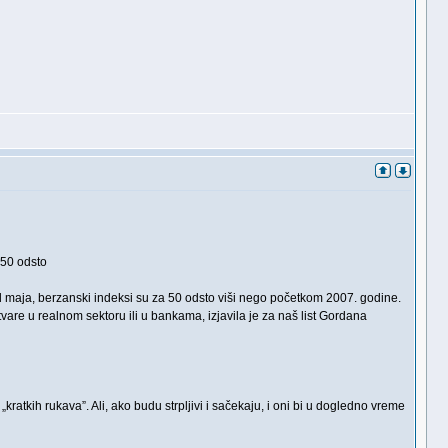
 50 odsto
d maja, berzanski indeksi su za 50 odsto viši nego početkom 2007. godine.
stvare u realnom sektoru ili u bankama, izjavila je za naš list Gordana
kratkih rukava”. Ali, ako budu strpljivi i sačekaju, i oni bi u dogledno vreme