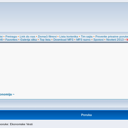
si
•
Pretraga
•
Link do nas
•
Domaći filmovi
•
Lista korisnika
•
Tim sajta
•
Proverite privatne poruk
fil
•
Favorites
•
Galerija slika
•
Top lista
•
Download MP3
•
MP3 razno
•
Spotovi
•
Noviteti 2013
•
M
onomija ~
Poruka
oruke: Ekonomske Vesti