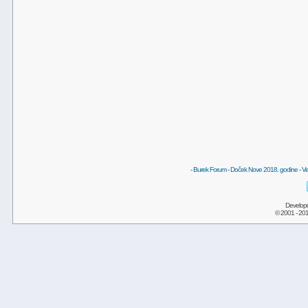
-
Burek Forum
-
Doček Nove 2018. godine
-
Ve
Develop
© 2001 - 20