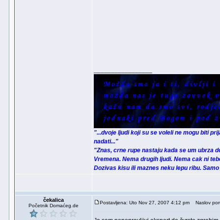
_________________
"...dvoje ljudi koji su se voleli ne mogu biti pr
nadati..."
"Znas, crne rupe nastaju kada se um ubrza d
Vremena. Nema drugih ljudi. Nema cak ni tebe
Dozivas kisu ili maznes neku lepu ribu. Samo
čekalica
Postavljena: Uto Nov 27, 2007 4:12 pm
Naslov por
Početnik Domaćeg.de