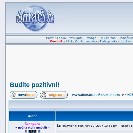
Portal
•
Forum
•
Novi upisi
•
Pretraga
•
Link do nas
•
Domaći fil
Pravilnik
•
FAQ
•
Profil
•
Favorites
•
Galerija slika
•
Top lista
Budite pozitivni!
www.domaci.de Forum Indeks
->
~ NJ
Autor
škorpijica
Postavljena: Pon Nov 12, 2007 10:51 pm
Naslov por
~ noćna mora mnogih ~