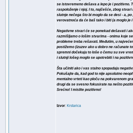
se istovremeno dešava a lepo je i pozitivno
raspoloženje i njoj. I to, najčešće, zbog stvar
slutnje nečega što bi moglo da se desi - a, po
verovatnoća da će baš tako i biti (a moglo je i
Negativne stvari će se ponekad dešavati i ako 
razmišljamo o lošim stvarima - onima koje se 
probleme treba rešavati. Međutim, u najvećem
postižemo (izuzev ako u dobro ne računate to 
spremni dočekaju to loše o čemu su sve vreme
i slutnji lošeg moglo se upotrebiti i na pozitiv
Šta učiniti ako i vas stalno spopadaju negativ
Pokušajte da, kad god to nije apsolutno neop
mentalno vrteti kao ploču na pokvarenom gram
drugi da se svesno fokusirate na nešto poziti
Srećno! I mislite pozitivno!
Izvor
:
Krstarica