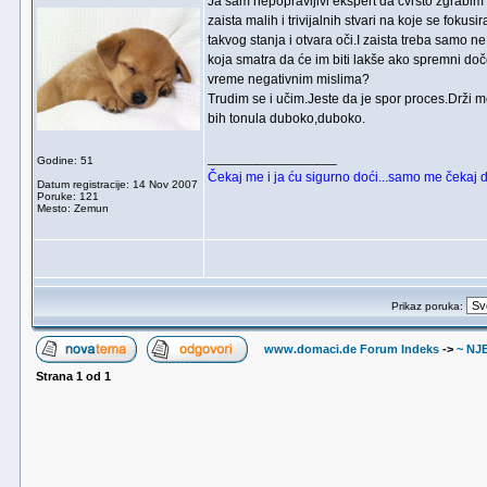
Ja sam nepopravljivi ekspert da čvrsto zgrabim 
zaista malih i trivijalnih stvari na koje se fo
takvog stanja i otvara oči.I zaista treba samo n
koja smatra da će im biti lakše ako spremni doče
vreme negativnim mislima?
Trudim se i učim.Jeste da je spor proces.Drži m
bih tonula duboko,duboko.
_________________
Godine: 51
Čekaj me i ja ću sigurno doći...samo me čekaj d
Datum registracije: 14 Nov 2007
Poruke: 121
Mesto: Zemun
Prikaz poruka:
www.domaci.de Forum Indeks
->
~ NJ
Strana
1
od
1