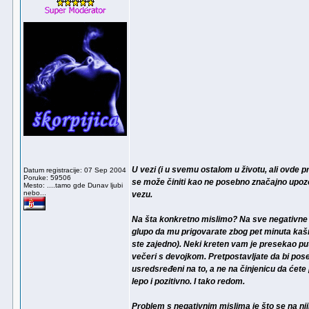
U vezi (i u svemu ostalom u životu, ali ovde 
Datum registracije: 07 Sep 2004
Poruke: 59506
se može činiti kao ne posebno značajno upozo
Mesto: ....tamo gde Dunav ljubi
nebo...
vezu.
Na šta konkretno mislimo? Na sve negativne mi
glupo da mu prigovarate zbog pet minuta kašnj
ste zajedno). Neki kreten vam je presekao put
večeri s devojkom. Pretpostavljate da bi pose
usredsređeni na to, a ne na činjenicu da ćete p
lepo i pozitivno. I tako redom.
Problem s negativnim mislima je što se na n