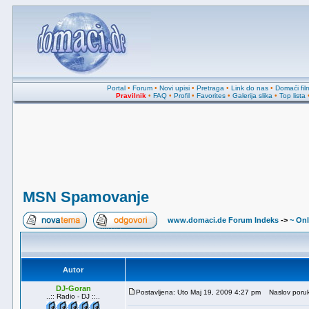
Portal
•
Forum
•
Novi upisi
•
Pretraga
•
Link do nas
•
Domaći fil
Pravilnik
•
FAQ
•
Profil
•
Favorites
•
Galerija slika
•
Top lista
MSN Spamovanje
www.domaci.de Forum Indeks
->
~ Onl
Autor
DJ-Goran
Postavljena: Uto Maj 19, 2009 4:27 pm
Naslov poru
..:: Radio - DJ ::..