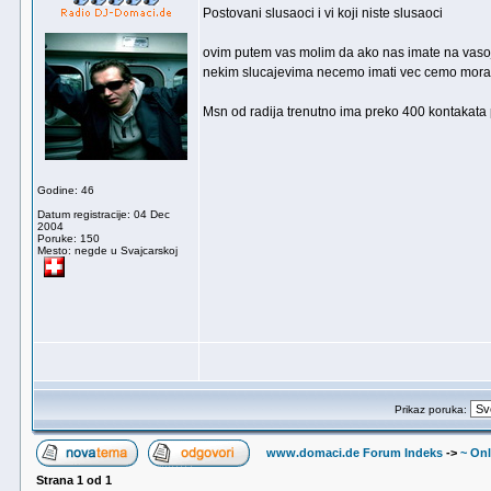
Postovani slusaoci i vi koji niste slusaoci
ovim putem vas molim da ako nas imate na vasoj 
nekim slucajevima necemo imati vec cemo morat
Msn od radija trenutno ima preko 400 kontakata p
Godine: 46
Datum registracije: 04 Dec
2004
Poruke: 150
Mesto: negde u Svajcarskoj
Prikaz poruka:
www.domaci.de Forum Indeks
->
~ Onl
Strana
1
od
1