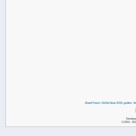
-
Burek Forum
-
Doček Nove 2018. godine
-
Ve
Develop
© 2001 - 20