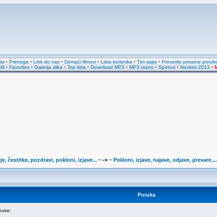
si
•
Pretraga
•
Link do nas
•
Domaći filmovi
•
Lista korisnika
•
Tim sajta
•
Proverite privatne poruk
fil
•
Favorites
•
Galerija slika
•
Top lista
•
Download MP3
•
MP3 razno
•
Spotovi
•
Noviteti 2013
•
M
je, čestitke, pozdravi, pokloni, izjave... ~
->
~ Pokloni, izjave, najave, odjave, prevare....
Poruka
ruke: