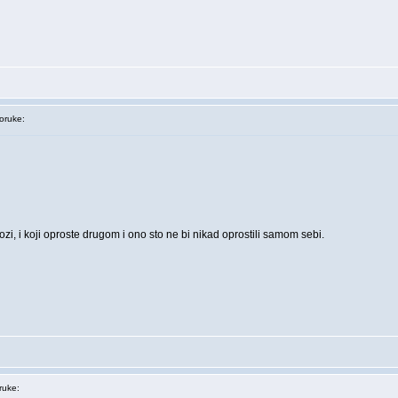
ruke:
rozi, i koji oproste drugom i ono sto ne bi nikad oprostili samom sebi.
uke: