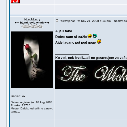
bLackLady
Postavljena: Pet Nov 21, 2008 6:14 pm
Naslov po
►∞ bLack eviL witch ∞◄
A je li tako...
Dobro sam si tražio
Ajde lagano put pod noge
_________________
Ko voli, nek izvoli... ali ne garantujem za vaš
Godine: 47
Datum registracije: 18 Avg 2004
Poruke: 13735
Mesto: Daleko od svih, u carstvu
tame...