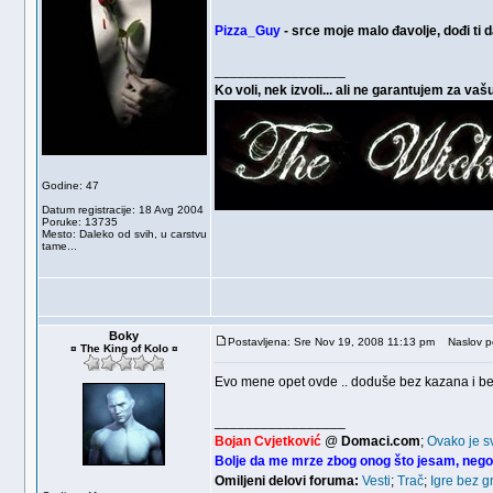
Pizza_Guy
- srce moje malo đavolje, dođi ti d
_________________
Ko voli, nek izvoli... ali ne garantujem za vaš
Godine: 47
Datum registracije: 18 Avg 2004
Poruke: 13735
Mesto: Daleko od svih, u carstvu
tame...
Boky
Postavljena: Sre Nov 19, 2008 11:13 pm
Naslov po
¤ The King of Kolo ¤
Evo mene opet ovde .. doduše bez kazana i bez 
_________________
Bojan Cvjetković
@
Domaci.com
;
Ovako je s
Bolje da me mrze zbog onog što jesam, nego
Omiljeni delovi foruma:
Vesti
;
Trač
;
Igre bez g