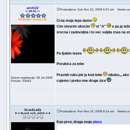
anchi22
Postavljena: Sub Nov 22, 2008 6:02 am
Naslov po
•• 20:01 ••
Crna moja lepa damo
Cim otvorim ukocim
ni "A"
e pa ja tebi
srecna i zadovoljna i to vec valjda znas na s
Pa ljubim teeee
Porukica za tebe
Praznih ruku jok ja kod tebe
nikako,,, ako 
Datum registracije: 09 Jul 2008
cujemo i preko one druge zice
Poruke: 53463
bLackLady
Postavljena: Pon Nov 24, 2008 9:14 am
Naslov po
►∞ bLack eviL witch ∞◄
Kao prvo, draga moja
plava