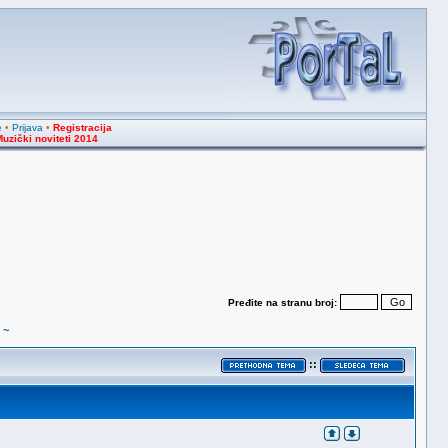
e
•
Prijava
•
Registracija
uzički noviteti 2014
Pređite na stranu broj:
 ~
::