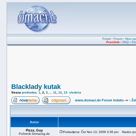
Portal
•
Forum
•
Novi upi
Pravilnik
•
FAQ
•
Pro
Blacklady kutak
Strana
prethodna
1
,
2
,
3
, ...
11
,
12
,
13
sledeća
www.domaci.de Forum Indeks
->
~ Žel
Autor
Pizza_Guy
Postavljena: Čet Nov 13, 2008 3:36 pm
Naslov po
Početnik Domaćeg.de