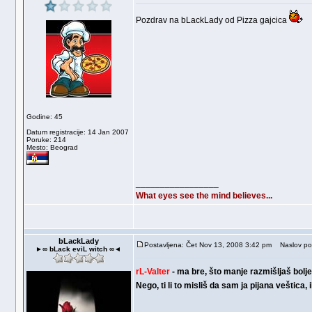
Pozdrav na bLackLady od Pizza gajcica
Godine: 45
Datum registracije: 14 Jan 2007
Poruke: 214
Mesto: Beograd
_________________
What eyes see the mind believes...
bLackLady
Postavljena: Čet Nov 13, 2008 3:42 pm
Naslov po
►∞ bLack eviL witch ∞◄
rL-Valter
- ma bre, što manje razmišljaš bolje
Nego, ti li to misliš da sam ja pijana veštica