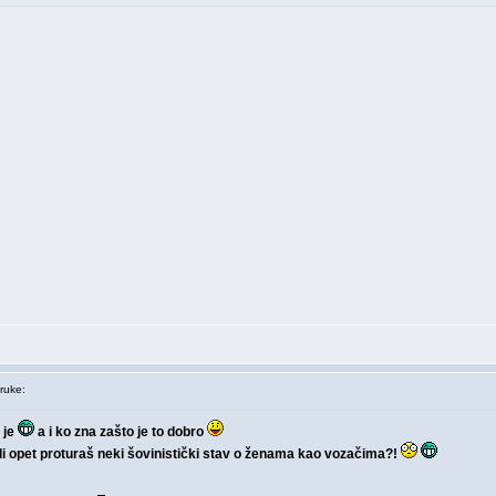
ruke:
 je
a i ko zna zašto je to dobro
, ili opet proturaš neki šovinistički stav o ženama kao vozačima?!