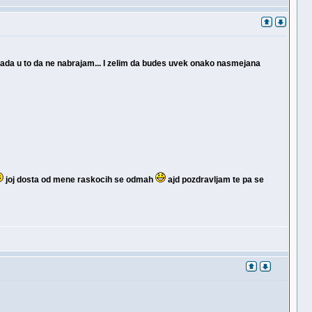
spada u to da ne nabrajam... I zelim da budes uvek onako nasmejana
joj dosta od mene raskocih se odmah
ajd pozdravljam te pa se