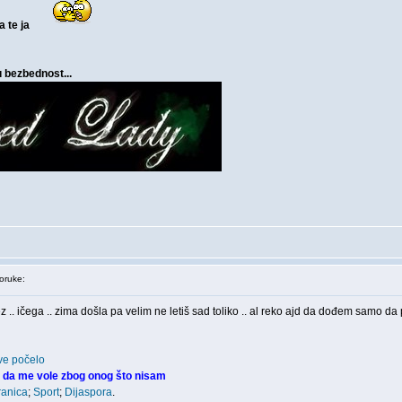
a te ja
u bezbednost...
ruke:
.. ičega .. zima došla pa velim ne letiš sad toliko .. al reko ajd da dođem samo da 
ve počelo
 da me vole zbog onog što nisam
ranica
;
Sport
;
Dijaspora
.