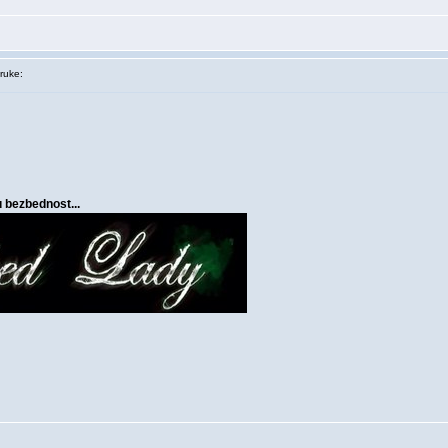
ruke:
u bezbednost...