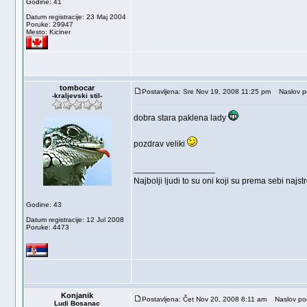
Godine: 41
Datum registracije: 23 Maj 2004
Poruke: 29947
Mesto: Kiciner
tombocar
Postavljena: Sre Nov 19, 2008 11:25 pm
Naslov po
-kraljevski stil-
dobra stara paklena lady
pozdrav veliki
_________________
Najbolji ljudi to su oni koji su prema sebi najst
Godine: 43
Datum registracije: 12 Jul 2008
Poruke: 4473
Konjanik
Postavljena: Čet Nov 20, 2008 8:11 am
Naslov por
Ludi Bosanac