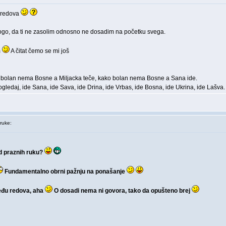
u redova
nogo, da ti ne zasolim odnosno ne dosadim na početku svega.
m
A čitat čemo se mi još
 bolan nema Bosne a Miljacka teče, kako bolan nema Bosne a Sana ide.
pogledaj, ide Sana, ide Sava, ide Drina, ide Vrbas, ide Bosna, ide Ukrina, ide Lašva.
ruke:
ed praznih ruku?
Fundamentalno obrni pažnju na ponašanje
među redova, aha
O dosadi nema ni govora, tako da opušteno brej