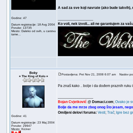
A sad za sve koji navrate (ako bude takvih),
Godine: 47
_________________
Ko voli, nek izvoli... ali ne garantujem za vaš
Datum registracije: 18 Avg 2004
Poruke: 13735
Mesto: Daleko od svih, u carstvu
tame...
Boky
Postavljena: Pet Nov 21, 2008 6:07 am
Naslov po
¤ The King of Kolo ¤
Pa znaš kako .. bolje i da dođem praznih ruk
_________________
Bojan Cvjetković
@
Domaci.com
;
Ovako je s
Bolje da me mrze zbog onog što jesam, nego
Omiljeni delovi foruma:
Vesti
;
Trač
;
Igre bez g
Godine: 41
Datum registracije: 23 Maj 2004
Poruke: 29947
Mesto: Kiciner