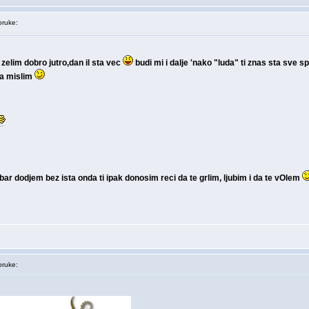
ruke:
 zelim dobro jutro,dan il sta vec
budi mi i dalje 'nako "luda" ti znas sta sve 
ta mislim
bar dodjem bez ista onda ti ipak donosim reci da te grlim, ljubim i da te vOlem
ruke: