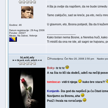
A šta ja ovdje da napišem, da ne bude izmeđ
Tamo zaključio, sad se kreće, pa eto, neću m
U glavnom, eto, Bosna pobjedi, šta da ti kaže
Godine: 46
Datum registracije: 29 Avg 2006
_________________
Poruke: 24027
Mesto: Na žalost, Velenje
Kako bolan nema Bosne, a Neretva huči, kako
Ti misliš da ona ne ide, ali sagni se hajvanu, 
bLackLady
Postavljena: Čet Nov 20, 2008 2:50 pm
Naslov po
►∞ bLack eviL witch ∞◄
Boky
- tz tz tz
A na šta to liči da dođeš, uđeš na nečiji pos
tombocar
- vidi ti njega
kako bre stara?!
Konjanik
- šta god da napišeš ja ću čitati iz
Navijamo za Bosnu, aha
PozZ i hvala na svraćanju