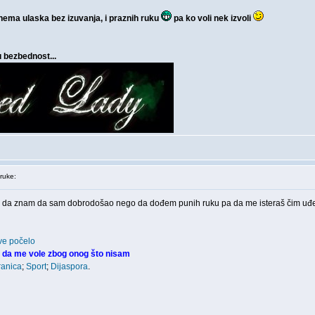
 nema ulaska bez izuvanja, i praznih ruku
pa ko voli nek izvoli
u bezbednost...
ruke:
u i da znam da sam dobrodošao nego da dođem punih ruku pa da me isteraš čim uđ
ve počelo
 da me vole zbog onog što nisam
ranica
;
Sport
;
Dijaspora
.