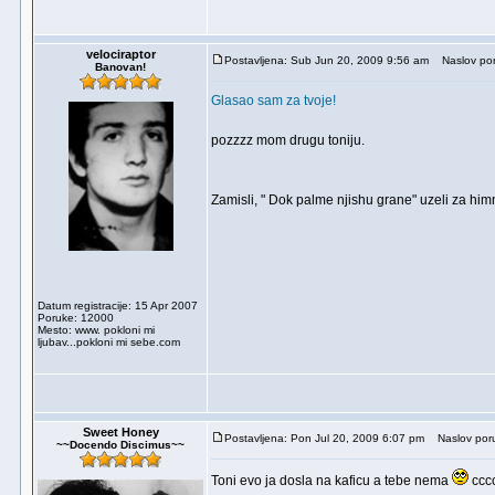
velociraptor
Postavljena: Sub Jun 20, 2009 9:56 am
Naslov por
Banovan!
Glasao sam za tvoje!
pozzzz mom drugu toniju.
Zamisli, " Dok palme njishu grane" uzeli za him
Datum registracije: 15 Apr 2007
Poruke: 12000
Mesto: www. pokloni mi
ljubav...pokloni mi sebe.com
Sweet Honey
Postavljena: Pon Jul 20, 2009 6:07 pm
Naslov por
~~Docendo Discimus~~
Toni evo ja dosla na kaficu a tebe nema
cccc