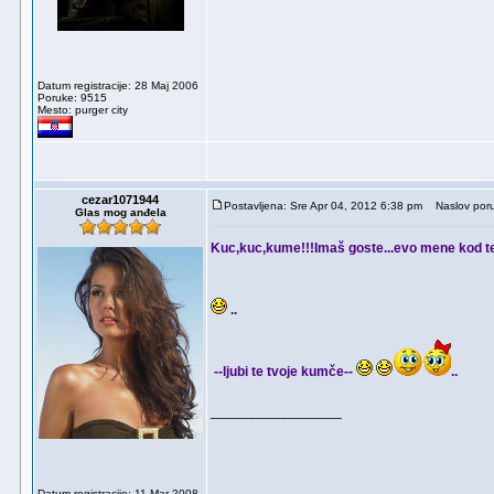
Datum registracije: 28 Maj 2006
Poruke: 9515
Mesto: purger city
cezar1071944
Postavljena: Sre Apr 04, 2012 6:38 pm
Naslov poru
Glas mog anđela
Kuc,kuc,kume!!!Imaš goste...evo mene kod teb
..
--ljubi te tvoje kumče--
..
_________________
Datum registracije: 11 Mar 2008