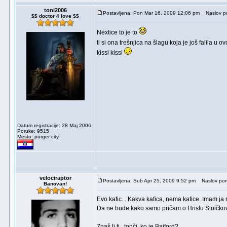
toni2006
Postavljena: Pon Mar 16, 2009 12:06 pm
Naslov po
$$ doctor 4 love $$
Nextice to je to
ti si ona trešnjica na šlagu koja je još falila 
kissi kissi
Datum registracije: 28 Maj 2006
Poruke: 9515
Mesto: purger city
velociraptor
Postavljena: Sub Apr 25, 2009 9:52 pm
Naslov poru
Banovan!
Evo kafic... Kakva kafica, nema kafice. Imam ja
Da ne bude kako samo pričam o Hristu Stoičkovu 
Znaš li ti , tonči, ko je Bajford?