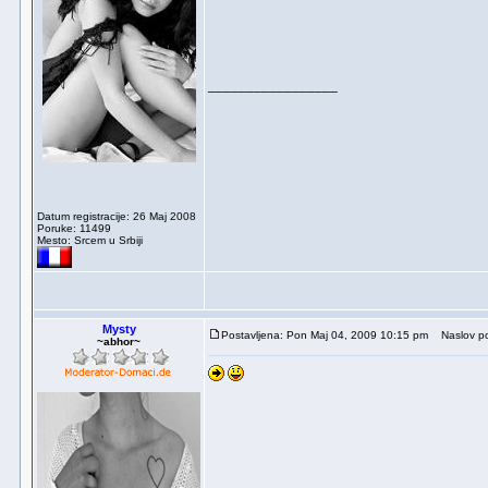
_________________
Datum registracije: 26 Maj 2008
Poruke: 11499
Mesto: Srcem u Srbiji
Mysty
Postavljena: Pon Maj 04, 2009 10:15 pm
Naslov po
~abhor~