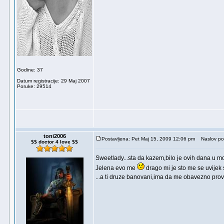
Godine: 37
Datum registracije: 29 Maj 2007
Poruke: 29514
toni2006
Postavljena: Pet Maj 15, 2009 12:06 pm
Naslov po
$$ doctor 4 love $$
Sweetlady...sta da kazem,bilo je ovih dana u mom
Jelena evo me
drago mi je sto me se uvijek 
...a ti druze banovani,ima da me obavezno prov