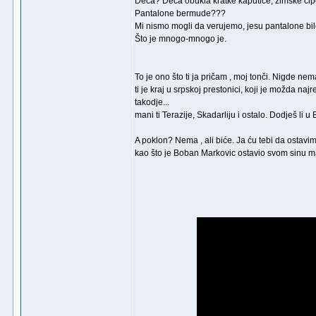
Deca? Deca obukla kratke kaputiće, zimske cipel
Pantalone bermude???
Mi nismo mogli da verujemo, jesu pantalone bile 
Što je mnogo-mnogo je.
To je ono što ti ja pričam , moj tonči. Nigde n
ti je kraj u srpskoj prestonici, koji je možda na
takodje...
mani ti Terazije, Skadarliju i ostalo. Dodješ li
A poklon? Nema , ali biće. Ja ću tebi da ostav
kao što je Boban Markovic ostavio svom sinu mark