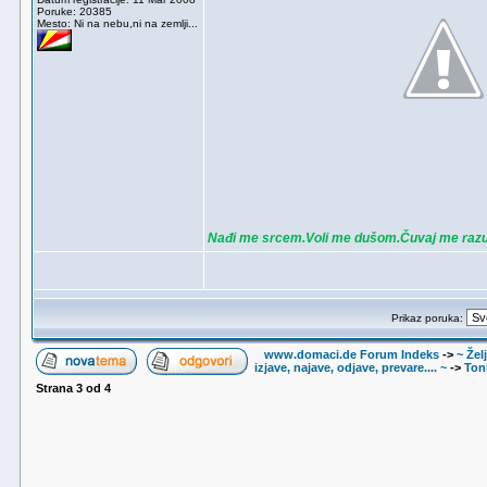
Poruke: 20385
Mesto: Ni na nebu,ni na zemlji...
Nađi me srcem.Voli me dušom.Čuvaj me ra
Prikaz poruka:
www.domaci.de Forum Indeks
->
~ Žel
izjave, najave, odjave, prevare.... ~
->
Ton
Strana
3
od
4