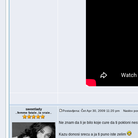
sweetlady
Postavljena: Čet Apr 30, 2009 11:20 pm
Naslov por
..femme fatale..la vraie..
Ne znam da li je bilo koje cure da ti pokloni n
Kazu donosi srecu a ja ti puno iste zelim