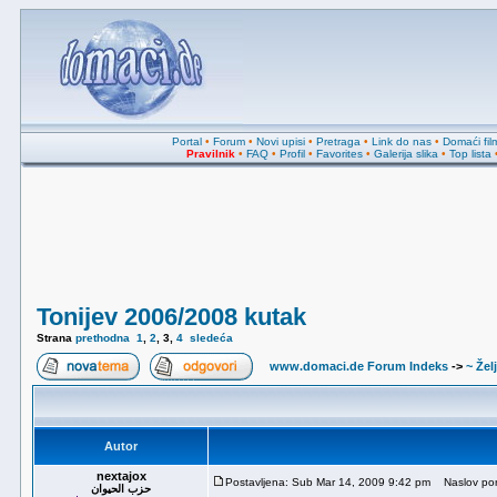
Portal
•
Forum
•
Novi upisi
•
Pretraga
•
Link do nas
•
Domaći fil
Pravilnik
•
FAQ
•
Profil
•
Favorites
•
Galerija slika
•
Top lista
Tonijev 2006/2008 kutak
Strana
prethodna
1
,
2
,
3
,
4
sledeća
www.domaci.de Forum Indeks
->
~ Žel
Autor
nextajox
Postavljena: Sub Mar 14, 2009 9:42 pm
Naslov por
حزب الحيوان