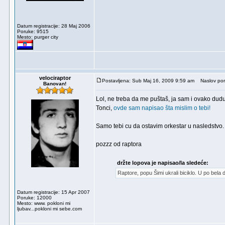
Datum registracije: 28 Maj 2006
Poruke: 9515
Mesto: purger city
velociraptor
Postavljena: Sub Maj 16, 2009 9:59 am
Naslov por
Banovan!
Lol, ne treba da me puštaš, ja sam i ovako dudu
Tonci,
ovde sam napisao šta mislim o tebi!
Samo tebi cu da ostavim orkestar u nasledstvo.
pozzz od raptora
držte lopova je napisao/la sledeće:
Raptore, popu Šimi ukrali biciklo. U po bela 
Datum registracije: 15 Apr 2007
Poruke: 12000
Mesto: www. pokloni mi
ljubav...pokloni mi sebe.com