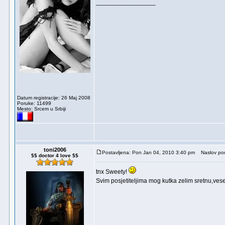
_________________
Datum registracije: 26 Maj 2008
Poruke: 11499
Mesto: Srcem u Srbiji
toni2006
Postavljena: Pon Jan 04, 2010 3:40 pm
Naslov por
$$ doctor 4 love $$
tnx Sweety!
Svim posjetiteljima mog kutka zelim sretnu,ve