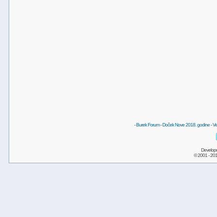
-
Burek Forum
-
Doček Nove 2018. godine
-
Ve
Develop
© 2001 - 20