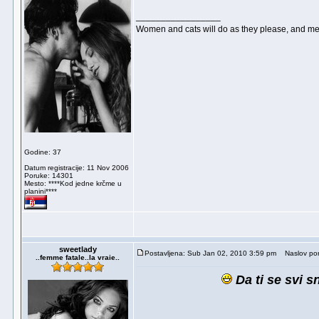
_________________
Women and cats will do as they please, and men
Godine: 37
Datum registracije: 11 Nov 2006
Poruke: 14301
Mesto: ****Kod jedne krčme u
planini****
sweetlady
Postavljena: Sub Jan 02, 2010 3:59 pm
Naslov por
..femme fatale..la vraie..
Da ti se svi s