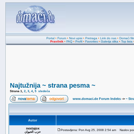
Portal
•
Forum
•
Novi upisi
•
Pretraga
•
Link do nas
•
Domaći fil
Pravilnik
•
FAQ
•
Profil
•
Favorites
•
Galerija slika
•
Top lista
Najtužnija ~ strana pesma ~
Strana
1
,
2
,
3
,
4
,
5
sledeća
www.domaci.de Forum Indeks
->
~ Str
Autor
nextajox
Postavljena: Pon Avg 25, 2008 2:54 am
Naslov poru
حزب الحيوان