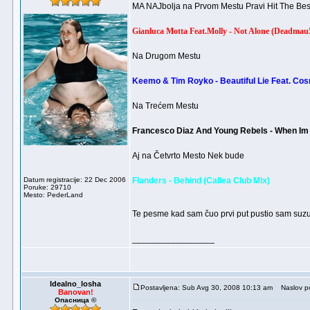
MA NAJbolja na Prvom Mestu Pravi Hit The Bes
Gianluca Motta Feat.Molly - Not Alone (Deadmau
Na Drugom Mestu
Keemo & Tim Royko - Beautiful Lie Feat. Cos
Na Trećem Mestu
Francesco Diaz And Young Rebels - When Im T
Aj na Četvrto Mesto Nek bude
Datum registracije: 22 Dec 2006
Flanders - Behind (Callea Club Mix)
Poruke: 29710
Mesto: PederLand
Te pesme kad sam čuo prvi put pustio sam suzu i
_________________
Idealno_losha
Postavljena: Sub Avg 30, 2008 10:13 am
Naslov po
Banovan!
Опасница ©