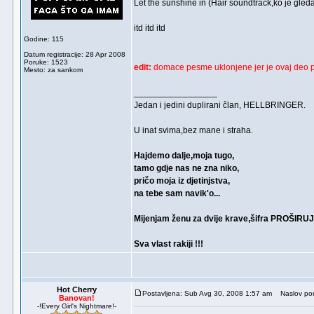
Let the sunshine in (Hair soundtrack,ko je gle
itd itd itd
Godine: 115
Datum registracije: 28 Apr 2008
Poruke: 1523
edit:
domace pesme uklonjene jer je ovaj deo 
Mesto: za sankom
_________________
Jedan i jedini duplirani član, HELLBRINGER.
U inat svima,bez mane i straha.
Hajdemo dalje,moja tugo,
tamo gdje nas ne zna niko,
pričo moja iz djetinjstva,
na tebe sam navik'o...
Mijenjam ženu za dvije krave,šifra PROŠIR
Sva vlast rakiji !!!
Hot Cherry
Postavljena: Sub Avg 30, 2008 1:57 am
Naslov por
Banovan!
-!Every Girl's Nightmare!-