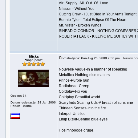
Air_Supply_All_Out_Of_Love
Nilsson - Without You
Cutting Crew - I Just Died In Your Arms Tonight
Bonnie Tyler - Total Eclipse Of The Heart
Mr. Mister - Broken Wings
SINEAD O`CONNOR - NOTHING COMPARES 
ROBERTA FLACK - KILLING ME SOFTLY WITH
filicka
Postavljena: Pon Avg 25, 2008 2:56 pm
Naslov por
*
hoppípolla
*
Nouvelle Vague-In a manner of speaking
Metallica-Nothing else matters
Prince-Purple rain
Radiohead-Creep
Coldplay-Fix you
Godine: 34
Coldplay-Beautiful world
Scary kids Scaring kids-A breath of sunshine
Datum registracije: 28 Jan 2006
Poruke: 10884
Thirteen Senses-Into the fire
Interpol-Untitled
Limp Bizkit-Behind blue eyes
i jos mnoooge druge.