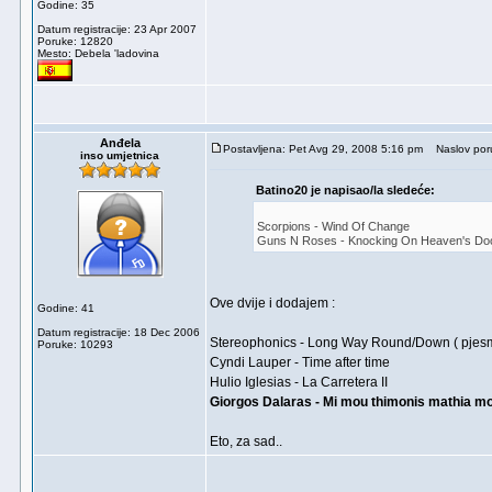
Godine: 35
Datum registracije: 23 Apr 2007
Poruke: 12820
Mesto: Debela 'ladovina
Anđela
Postavljena: Pet Avg 29, 2008 5:16 pm
Naslov por
inso umjetnica
Batino20 je napisao/la sledeće:
Scorpions - Wind Of Change
Guns N Roses - Knocking On Heaven's Do
Ove dvije i dodajem :
Godine: 41
Datum registracije: 18 Dec 2006
Stereophonics - Long Way Round/Down ( pjesm
Poruke: 10293
Cyndi Lauper - Time after time
Hulio Iglesias - La Carretera II
Giorgos Dalaras - Mi mou thimonis mathia m
Eto, za sad..