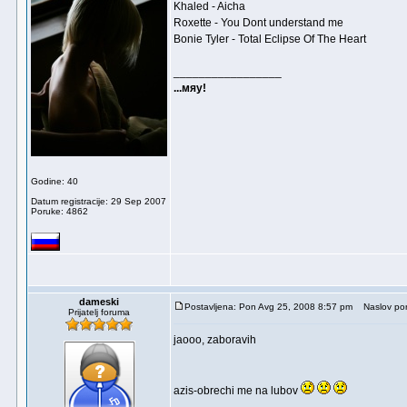
Khaled - Aicha
Roxette - You Dont understand me
Bonie Tyler - Total Eclipse Of The Heart
_________________
...мяу!
Godine: 40
Datum registracije: 29 Sep 2007
Poruke: 4862
dameski
Postavljena: Pon Avg 25, 2008 8:57 pm
Naslov por
Prijatelj foruma
jaooo, zaboravih
azis-obrechi me na lubov