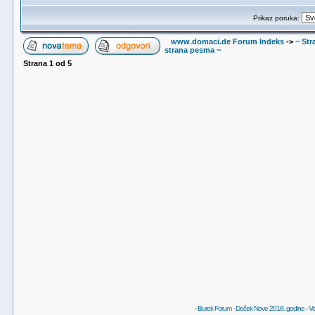
Prikaz poruka:
www.domaci.de Forum Indeks
->
~ Str
strana pesma ~
Strana
1
od
5
-
Burek Forum
-
Doček Nove 2018. godine
-
Ve