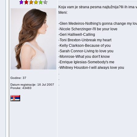
Koja vam je strana pesma najtužnija?Ili ih ima 
Meni:
-Glen Medeiros-Nothing's gonna change my lo
-Nicole Scherzinger-I'll be your love
-Geri Halliwell-Calling
-Toni Brexton-Unbreak my heart
-Kelly Clarkson-Because of you
-Sarah Connor-Living to love you
-Monrose-What you don't know
-Enrique Iglesias-Somebody's me
-Whitney Houston-I will always love you
.
Godine: 37
.
.
Datum registracije: 16 Jul 2007
Poruke: 43483