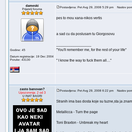
dameski
Postavljena: Pet Avg 29, 2008 5:29 pm
Naslov por
Prijatelj foruma
pes to mou xana-nikos vertis
a sad cu da poslusam tu Giorgosovu
_________________
"You'll remember me, for the rest of your life"
Godine: 45
Datum registracije: 19 Dec 2004
Poruke: 43130
" I know the way to fuck them all...."
zasto banovan?
Postavljena: Pet Avg 29, 2008 6:22 pm
Naslov por
Upozorenja: 2 od 3
U INAT BAGRI
Stranih ima bas dosta koje su tuzne,sta ja znam.
Metallicca - Turn the page
Toni Braxton - Unbreak my heart