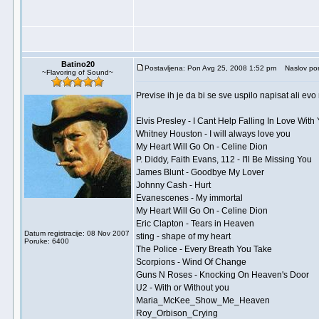
Batino20
Postavljena: Pon Avg 25, 2008 1:52 pm
Naslov por
~Flavoring of Sound~
Previse ih je da bi se sve uspilo napisat ali evo
Elvis Presley - I Cant Help Falling In Love With
Whitney Houston - I will always love you
My Heart Will Go On - Celine Dion
P. Diddy, Faith Evans, 112 - I'll Be Missing You
James Blunt - Goodbye My Lover
Johnny Cash - Hurt
Evanescenes - My immortal
My Heart Will Go On - Celine Dion
Eric Clapton - Tears in Heaven
Datum registracije: 08 Nov 2007
sting - shape of my heart
Poruke: 6400
The Police - Every Breath You Take
Scorpions - Wind Of Change
Guns N Roses - Knocking On Heaven's Door
U2 - With or Without you
Maria_McKee_Show_Me_Heaven
Roy_Orbison_Crying