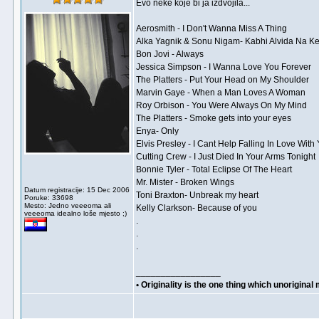
Evo neke koje bi ja izdvojila...
Aerosmith - I Don't Wanna Miss A Thing
Alka Yagnik & Sonu Nigam- Kabhi Alvida Na K
Bon Jovi - Always
Jessica Simpson - I Wanna Love You Forever
The Platters - Put Your Head on My Shoulder
Marvin Gaye - When a Man Loves A Woman
Roy Orbison - You Were Always On My Mind
The Platters - Smoke gets into your eyes
Enya- Only
Elvis Presley - I Cant Help Falling In Love With
Cutting Crew - I Just Died In Your Arms Tonight
Bonnie Tyler - Total Eclipse Of The Heart
Mr. Mister - Broken Wings
Datum registracije: 15 Dec 2006
Toni Braxton- Unbreak my heart
Poruke: 33698
Mesto: Jedno veeeoma ali
Kelly Clarkson- Because of you
veeeoma idealno loše mjesto ;)
.
.
.
_________________
• Originality is the one thing which unoriginal 