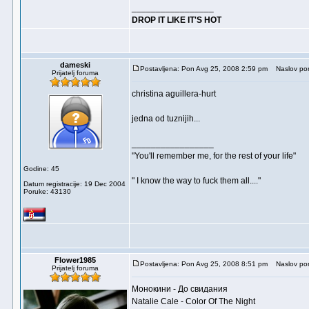
_________________
DROP IT LIKE IT'S HOT
dameski
Postavljena: Pon Avg 25, 2008 2:59 pm
Naslov por
Prijatelj foruma
christina aguillera-hurt
jedna od tuznijih...
_________________
"You'll remember me, for the rest of your life"
Godine: 45
" I know the way to fuck them all...."
Datum registracije: 19 Dec 2004
Poruke: 43130
Flower1985
Postavljena: Pon Avg 25, 2008 8:51 pm
Naslov por
Prijatelj foruma
Монокини - До свидания
Natalie Cale - Color Of The Night