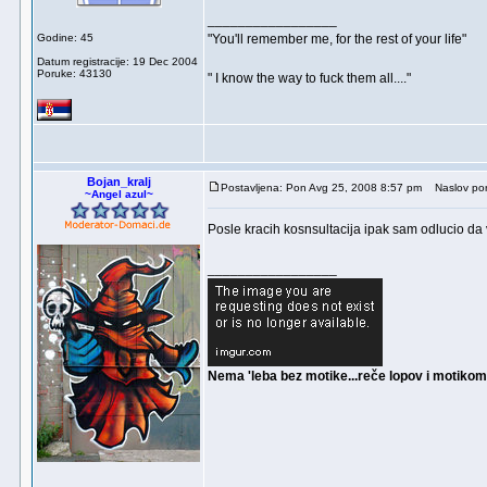
_________________
Godine: 45
"You'll remember me, for the rest of your life"
Datum registracije: 19 Dec 2004
Poruke: 43130
" I know the way to fuck them all...."
Bojan_kralj
Postavljena: Pon Avg 25, 2008 8:57 pm
Naslov por
~Angel azul~
Posle kracih kosnsultacija ipak sam odlucio d
_________________
Nema 'leba bez motike...reče lopov i motikom 