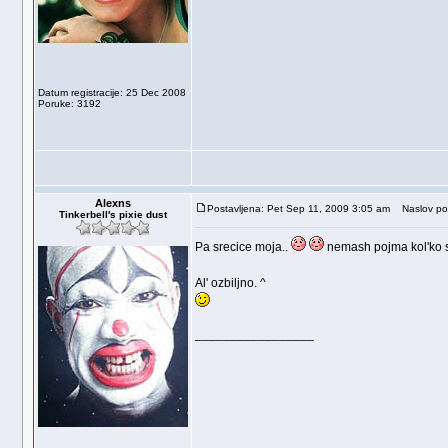
Datum registracije: 25 Dec 2008
Poruke: 3192
Alexns
Postavljena: Pet Sep 11, 2009 3:05 am
Naslov po
Tinkerbell's pixie dust
Pa srecice moja..
nemash pojma kol'ko si
Al' ozbiljno. ^
_________________