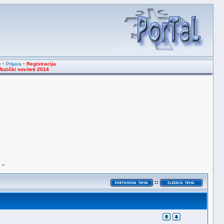
e
•
Prijava
•
Registracija
uzički noviteti 2014
 ~
::