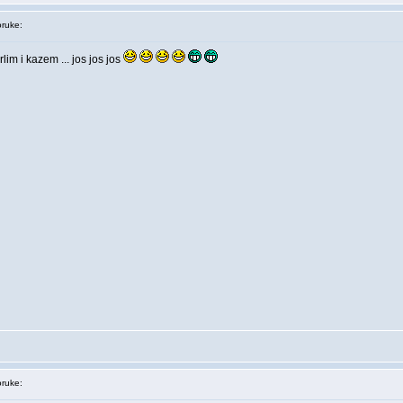
ruke:
rlim i kazem ... jos jos jos
ruke: