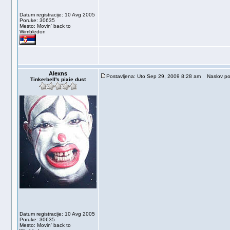
Datum registracije: 10 Avg 2005
Poruke: 30635
Mesto: Movin' back to
Wimbledon
Alexns
Postavljena: Uto Sep 29, 2009 8:28 am
Naslov poru
Tinkerbell's pixie dust
Datum registracije: 10 Avg 2005
Poruke: 30635
Mesto: Movin' back to