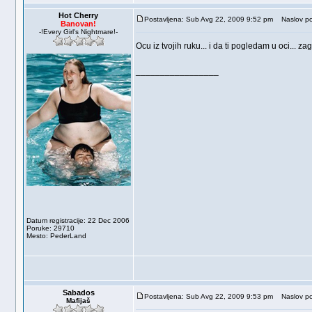
Hot Cherry
Postavljena: Sub Avg 22, 2009 9:52 pm
Naslov po
Banovan!
-!Every Girl's Nightmare!-
Ocu iz tvojih ruku... i da ti pogledam u oci... zag
_________________
Datum registracije: 22 Dec 2006
Poruke: 29710
Mesto: PederLand
Sabados
Postavljena: Sub Avg 22, 2009 9:53 pm
Naslov po
Mafijaš