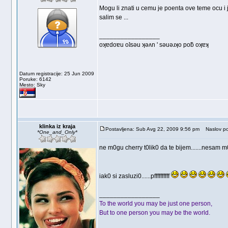
Mogu li znati u cemu je poenta ove teme ocu i
salim se ...
_________________
oʞɐdoɐu oʇsǝu ʞǝʌn ' sǝuǝɹʞo poƃ oʞɐʞ
Datum registracije: 25 Jun 2009
Poruke: 6142
Mesto: Sky
klinka iz kraja
Postavljena: Sub Avg 22, 2009 9:56 pm
Naslov po
*One_and_Only*
ne m0gu cherry t0lik0 da te bijem.......nesam m
iak0 si zasluzi0......pffffffffff
_________________
To the world you may be just one person,
But to one person you may be the world.