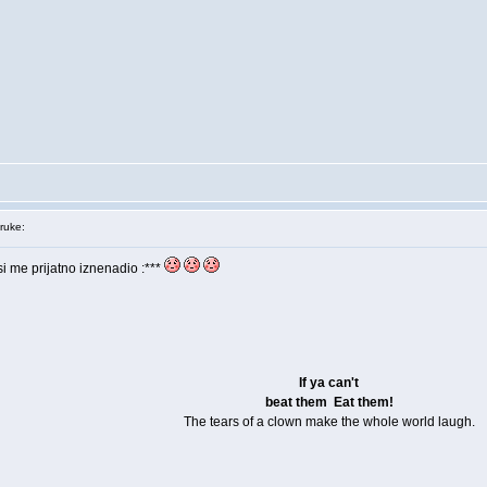
ruke:
 me prijatno iznenadio :***
If ya can't
beat them
Eat them!
The tears of a clown make the whole world laugh.