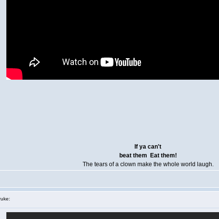
If ya can't
beat them
Eat them!
The tears of a clown make the whole world laugh.
uke: