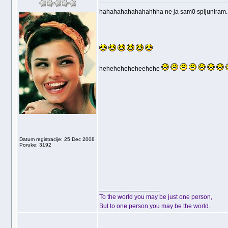
hahahahahahahahhha ne ja sam0 spijuniram.......
heheheheheheehehe
Datum registracije: 25 Dec 2008
Poruke: 3192
_________________
To the world you may be just one person,
But to one person you may be the world.