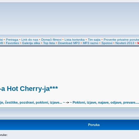
si
•
Pretraga
•
Link do nas
•
Domaći filmovi
•
Lista korisnika
•
Tim sajta
•
Proverite privatne poruk
fil
•
Favorites
•
Galerija slika
•
Top lista
•
Download MP3
•
MP3 razno
•
Spotovi
•
Noviteti 2013
•
M
a Hot Cherry-ja***
je, čestitke, pozdravi, pokloni, izjave... ~
->
~ Pokloni, izjave, najave, odjave, prevare....
Poruka
ruke: