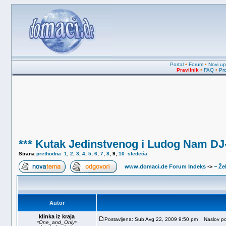
Portal
•
Forum
•
Novi upi
Pravilnik
•
FAQ
•
Pro
*** Kutak Jedinstvenog i Ludog Nam DJ-
Strana
prethodna
1
,
2
,
3
,
4
,
5
,
6
,
7
,
8
,
9
,
10
sledeća
www.domaci.de Forum Indeks
->
~ Žel
Autor
klinka iz kraja
Postavljena: Sub Avg 22, 2009 9:50 pm
Naslov po
*One_and_Only*