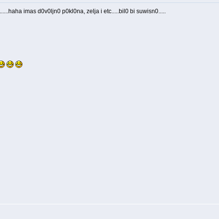
haha imas d0v0ljn0 p0kl0na, zelja i etc.....bil0 bi suwisn0.....