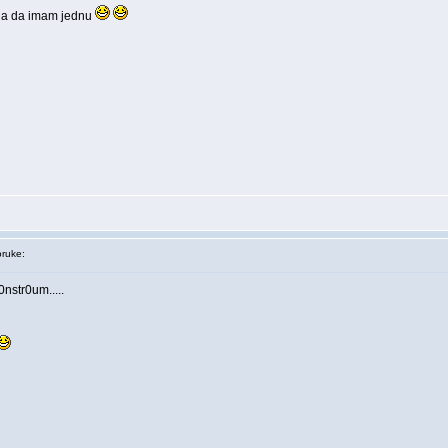
 ja da imam jednu
ruke:
0nstr0um.....