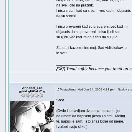
citaju da su tuzni, iako bi im, mozda, tog da-
na sve licilo na praznik.
I nisu srecni kad su srecni, vec kad im objasnis
da su srecni.
I nisu prevareni kad su prevareni, vec kad im
objasnis da su prevareni. I nisu ljudi kad
su ljudi, vec kad im objasnis da su ljudi.
Sta da ti kazem, sine moj. Sad vidis kakav je
to svet.
_________________
ƸӜƷ Tread softly because you tread on
Annabel_Lee
Postavljena: Ned Jun 14, 2009 4:33 pm
Naslov por
ஐ NaUgHtGeLiC ஐ
Srce
(Ovde ti ostavljam dve prazne strane, jer
ne umem da napisem pesmu o srcu. Molim
te, napisi je sam. Ti to znas bolje od mene.
I zalepi svoju sliku.)