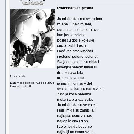
Rođendanska pesma
Ja mislim da smo svi redom
iz lepe ljubavi rođeni,
ogromne, čudne i drhtave
kao jasike zelene.
posle su došle kolevke,
cucle i zubi, i ostali.
i noć kad smo kmečali.
i pelene, pelene, pelene.
Svejedno je dali su oblaci
jesenjim nebom tumarali,
ili je košava bila,
Godine: 44
ili je mećava bila,
Datum registracije: 02 Feb 2005
ja mislim: oni su videli
Poruke: 30310
sva sunca kad su nas stvorili.
Zato je kosa bebama
meka i topla kao svila.
Ja mislim da su se voleli
i mislim da su zamišljali
najlepše usne za nas,
najlepše oko i dlan.
I želeli su da budemo
najbolji na ovom svetu.