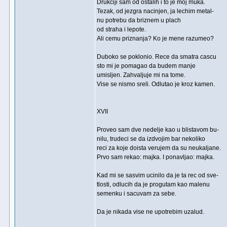
Drukciji sam od ostalih i to je moj muka.
Tezak, od jezgra nacinjen, ja lechim metal-
nu potrebu da briznem u plach
od straha i lepote.
Ali cemu priznanja? Ko je mene razumeo?
Duboko se poklonio. Rece da smatra cascu
sto mi je pomagao da budem manje
umisljen. Zahvaljuje mi na tome.
Vise se nismo sreli. Odlutao je kroz kamen.
XVII
Proveo sam dve nedelje kao u blistavom bu-
nilu, trudeci se da izdvojim bar nekoliko
reci za koje doista verujem da su neukaljane.
Prvo sam rekao: majka. I ponavljao: majka.
Kad mi se sasvim ucinilo da je ta rec od sve-
tlosti, odlucih da je progutam kao malenu
semenku i sacuvam za sebe.
Da je nikada vise ne upotrebim uzalud.