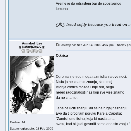
Vreme je da odrastem bar do sopstvenog
temena.
_________________
ƸӜƷ Tread softly because you tread on
Annabel_Lee
Postavljena: Ned Jun 14, 2009 4:37 pm
Naslov por
ஐ NaUgHtGeLiC ஐ
Otkrica
1.
Ogroman je trud moga razmisljanja ove noci.
Nista ja ne znam o znanju, sine moj.
Istorija otkrica mozda i nije red, nego
nered radoznalosti nas koji sve vise znamo
da ne znamo.
Tebe ce uciti znanju, ali se ne rugaj neznanju.
Evo da ti procitam poruku Karela Capeka:
"Zamisli onu tisinu, koja bi nastala na
Godine: 44
svetu, kad bi ljudi govorili samo ono sto znaju."
Datum registracije: 02 Feb 2005