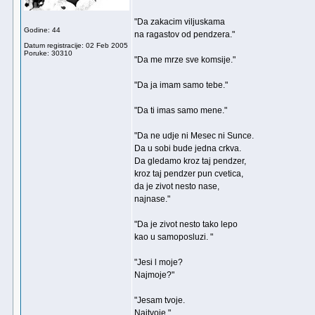
"Da zakacim viljuskama
Godine: 44
na ragastov od pendzera."
Datum registracije: 02 Feb 2005
Poruke: 30310
"Da me mrze sve komsije."
"Da ja imam samo tebe."
"Da ti imas samo mene."
"Da ne udje ni Mesec ni Sunce.
Da u sobi bude jedna crkva.
Da gledamo kroz taj pendzer,
kroz taj pendzer pun cvetica,
da je zivot nesto nase,
najnase."
"Da je zivot nesto tako lepo
kao u samoposluzi. "
"Jesi l moje?
Najmoje?"
"Jesam tvoje.
Najtvoje."