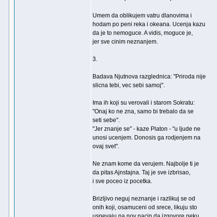
Umem da oblikujem vatru dlanovima i
hodam po peni reka i okeana. Ucenja kazu
da je to nemoguce. A vidis, moguce je,
jer sve cinim neznanjem.
3.
Badava Njutnova razglednica: "Priroda nije
slicna tebi, vec sebi samoj".
Ima ih koji su verovali i starom Sokratu:
"Onaj ko ne zna, samo bi trebalo da se
seti sebe".
"Jer znanje se" - kaze Platon - "u ljude ne
unosi ucenjem. Donosis ga rodjenjem na
ovaj svet".
Ne znam kome da verujem. Najbolje ti je
da pitas Ajnstajna. Taj je sve izbrisao,
i sve poceo iz pocetka.
Brizljivo neguj neznanje i razlikuj se od
onih koji, osamuceni od srece, likuju sto
uspevaju na nov nacin da izgovore neku