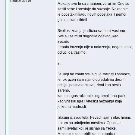
Poruke: 30310
Muka je sve to sa znanjem, veruj mi. Ono se
zasiti sebe i prestaje da saznaje. Neznanje
je pocetak hiljadu novih pocetaka. I nemoj
ga se nikad stideti.
Svetlost znanja je slicna svetlosti vasione.
Sve su se misli dogodile odavno, kao
zvezde.
Lepota trazenja nije u nalazenju, nego u nasoj
odluci da trazimo.
2.
Ja, koji ne znam sta je culo starosti i samoce,
jer okruzen sam stalno ogledalima decijih
ochiju, posmatram ovaj zivot kao nesto
sareno,
kao mnogostruki oblik, ogromni luna-park,
kao vrtesku igre i vrtesku neznanja koja
je kruna mudrosti.
Izlazim iz svog tela. Pevach sam i otac himni.
Lutam po udaljenim mestima. Opsenar
sam i svetac koji je sishao sa freske.
Mozes me upotrebiti kao nalepnicu.