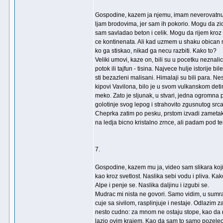
Gospodine, kazem ja njemu, imam neverovatnu
ljam brodovima, jer sam ih pokorio. Mogu da z
sam savladao beton i celik. Mogu da rijem kroz 
ce kontinenata. Ali kad uzmem u shaku obican m
ko ga stiskao, nikad ga necu razbiti. Kako to?
Veliki umovi, kaze on, bili su u pocetku neznalic
potok ili tajfun - tisina. Najvece hulje istorije b
sti bezazleni malisani. Himalaji su bili para. Nes
kipovi Vavilona, bilo je u svom vulkanskom deti
meko. Zato je sljunak, u stvari, jedna ogromna 
golotinje svog lepog i strahovito zgusnutog srca
Cheprka zatim po pesku, prstom izvadi zametak
na ledja bicno kristalno zrnce, ali padam pod t
7.
Gospodine, kazem mu ja, video sam slikara koji
kao kroz svetlost. Naslika sebi vodu i pliva. Ka
Alpe i penje se. Naslika daljinu i izgubi se.
Mudrac mi nista ne govori. Samo vidim, u sumra
cuje sa sivilom, rasplinjuje i nestaje. Odlazim 
nesto cudno: za mnom ne ostaju stope, kao da 
lazio ovim krajem. Kao da sam to samo pozele