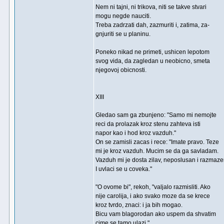
Nem ni tajni, ni trikova, niti se takve stvari
mogu negde nauciti.
Treba zadrzati dah, zazmuriti i, zatima, za-
gnjuriti se u planinu.
Poneko nikad ne primeti, ushicen lepotom
svog vida, da zagledan u neobicno, smeta
njegovoj obicnosti.
XIII
Gledao sam ga zbunjeno: "Samo mi nemojte
reci da prolazak kroz stenu zahteva isti
napor kao i hod kroz vazduh."
On se zamisli zacas i rece: "Imate pravo. Teze
mi je kroz vazduh. Mucim se da ga savladam.
Vazduh mi je dosta zilav, neposlusan i razmaze
I uvlaci se u coveka."
"O ovome bi", rekoh, "valjalo razmisliti. Ako
nije carolija, i ako svako moze da se krece
kroz tvrdo, znaci: i ja bih mogao.
Bicu vam blagorodan ako uspem da shvatim
cime se tamo ulazi."