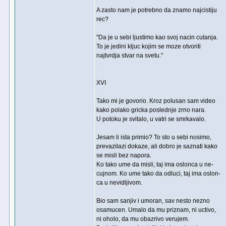
A zasto nam je potrebno da znamo najcistiju
rec?
"Da je u sebi ljustimo kao svoj nacin cutanja.
To je jedini kljuc kojim se moze otvoriti
najtvrdja stvar na svetu."
XVI
Tako mi je govorio. Kroz polusan sam video
kako polako gricka poslednje zrno nara.
U potoku je svitalo, u vatri se smrkavalo.
Jesam li ista primio? To sto u sebi nosimo,
prevazilazi dokaze, ali dobro je saznati kako
se misli bez napora.
Ko tako ume da misli, taj ima oslonca u ne-
cujnom. Ko ume tako da odluci, taj ima oslon-
ca u nevidljivom.
Bio sam sanjiv i umoran, sav nesto nezno
osamucen. Umalo da mu priznam, ni uctivo,
ni oholo, da mu obazrivo verujem.