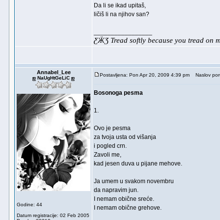
Da li se ikad upitaš,
ličiš li na njihov san?
_________________
ƸӜƷ Tread softly because you tread on
Annabel_Lee
Postavljena: Pon Apr 20, 2009 4:39 pm
Naslov por
ஐ NaUgHtGeLiC ஐ
Bosonoga pesma
1.
Ovo je pesma
za tvoja usta od višanja
i pogled crn.
Zavoli me,
kad jesen duva u pijane mehove.
Ja umem u svakom novembru
da napravim jun.
I nemam obične sreće.
Godine: 44
I nemam obične grehove.
Datum registracije: 02 Feb 2005