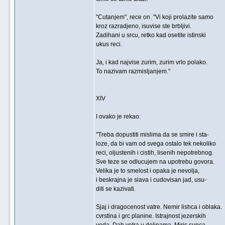
"Cutanjem", rece on. "Vi koji prolazite samo
kroz razradjeno, isuvise ste brbljivi.
Zadihani u srcu, retko kad osetite istinski
ukus reci.
Ja, i kad najvise zurim, zurim vrlo polako.
To nazivam razmisljanjem."
XIV
I ovako je rekao:
"Treba dopustiti mislima da se smire i sta-
loze, da bi vam od svega ostalo tek nekoliko
reci, oljustenih i cistih, lisenih nepotrebnog.
Sve teze se odlucujem na upotrebu govora.
Velika je to smelost i opaka je nevolja,
i beskrajna je slava i cudovisan jad, usu-
diti se kazivati.
Sjaj i dragocenost vatre. Nemir lishca i oblaka.
cvrstina i grc planine. Istrajnost jezerskih