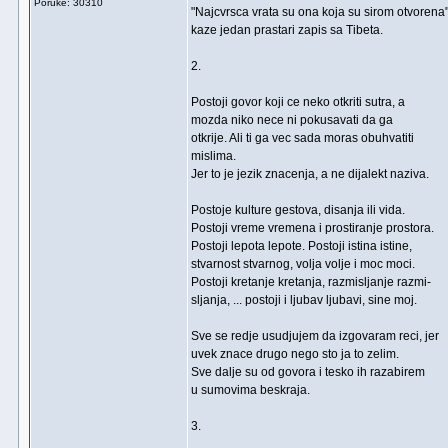
Poruke: 30310
"Najcvrsca vrata su ona koja su sirom otvorena"
kaze jedan prastari zapis sa Tibeta.
2.
Postoji govor koji ce neko otkriti sutra, a
mozda niko nece ni pokusavati da ga
otkrije. Ali ti ga vec sada moras obuhvatiti
mislima.
Jer to je jezik znacenja, a ne dijalekt naziva.
Postoje kulture gestova, disanja ili vida.
Postoji vreme vremena i prostiranje prostora.
Postoji lepota lepote. Postoji istina istine,
stvarnost stvarnog, volja volje i moc moci.
Postoji kretanje kretanja, razmisljanje razmi-
sljanja, ... postoji i ljubav ljubavi, sine moj.
Sve se redje usudjujem da izgovaram reci, jer
uvek znace drugo nego sto ja to zelim.
Sve dalje su od govora i tesko ih razabirem
u sumovima beskraja.
3.