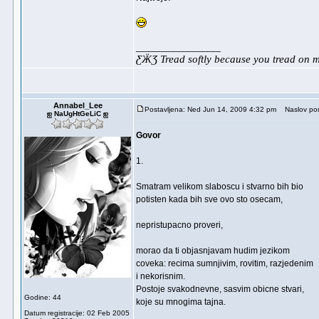
_________________
ƸӜƷ Tread softly because you tread on
Annabel_Lee
Postavljena: Ned Jun 14, 2009 4:32 pm
Naslov por
ஐ NaUgHtGeLiC ஐ
Govor
1.
Smatram velikom slaboscu i stvarno bih bio
potisten kada bih sve ovo sto osecam,
nepristupacno proveri,
morao da ti objasnjavam hudim jezikom
coveka: recima sumnjivim, rovitim, razjedenim
i nekorisnim.
Postoje svakodnevne, sasvim obicne stvari,
Godine: 44
koje su mnogima tajna.
Datum registracije: 02 Feb 2005