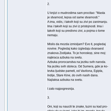
2.
U knjizi o mudrostima sam procitao: "Masta
je stvarnost, lepsa od same stvarnosti."
A ima, vidis, i takvih koji su zivi po zanimanju.
Ima i takvih koji su zivi iz pristojnosti. Ima i
takvih koji su predivno zivi, a pojma o tome
nemaju.
Mislis da mozda izmisljam? Evo ti, pogledaj
novine. Pogledaj kako izgledaju dvanaest
znakova Zodijaka. To je horoskop, sine moj:
najkraca azbuka na svetu.
Azbuka prorocanstva na jeziku svih naroda.
Na jeziku svih stoleca. Od Sumera, gde je ko-
levka ljudske pameti, od Vavilona, Egipta,
Indije, Stare Kine, do ovih nasih dana.
Najlaksa azbuka na svetu.
I zato najpogresnija.
3.
Oni, koji su naucili te znake, tuzni su kad pro-