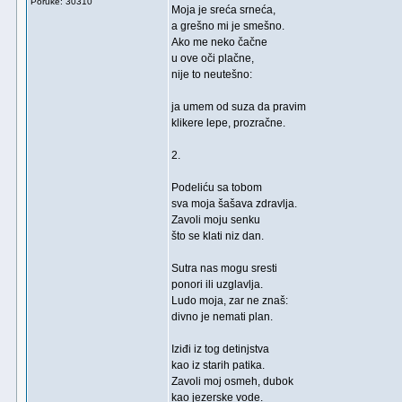
Poruke: 30310
Moja je sreća srneća,
a grešno mi je smešno.
Ako me neko čačne
u ove oči plačne,
nije to neutešno:
ja umem od suza da pravim
klikere lepe, prozračne.
2.
Podeliću sa tobom
sva moja šašava zdravlja.
Zavoli moju senku
što se klati niz dan.
Sutra nas mogu sresti
ponori ili uzglavlja.
Ludo moja, zar ne znaš:
divno je nemati plan.
Iziđi iz tog detinjstva
kao iz starih patika.
Zavoli moj osmeh, dubok
kao jezerske vode.