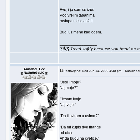
Evo, i ja sam se izuo.
Pod vrelim tabanima
rastapa mi se asfalt.
Budi uz mene kad odem.
_________________
ƸӜƷ Tread softly because you tread on
Annabel_Lee
Postavljena: Ned Jun 14, 2009 4:30 pm
Naslov por
ஐ NaUgHtGeLiC ஐ
"Jesi l moje?
Najmoje?"
"Jesam tvoje
Najtvoje."
"Da ti sviram u usima?"
"Da mi kupis dve firange
od cica.
Al' da budu na cvetice."