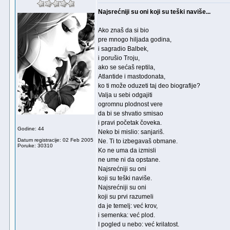
Najsrećniji su oni koji su teški naviše...
Ako znaš da si bio
pre mnogo hiljada godina,
i sagradio Balbek,
i porušio Troju,
ako se sećaš reptila,
Atlantide i mastodonata,
ko ti može oduzeti taj deo biografije?
Valja u sebi odgajiti
ogromnu plodnost vere
da bi se shvatio smisao
i pravi početak čoveka.
Godine: 44
Neko bi mislio: sanjariš.
Datum registracije: 02 Feb 2005
Ne. Ti to izbegavaš obmane.
Poruke: 30310
Ko ne uma da izmisli
ne ume ni da opstane.
Najsrećniji su oni
koji su teški naviše.
Najsrećniji su oni
koji su prvi razumeli
da je temelj: već krov,
i semenka: već plod.
I pogled u nebo: već krilatost.