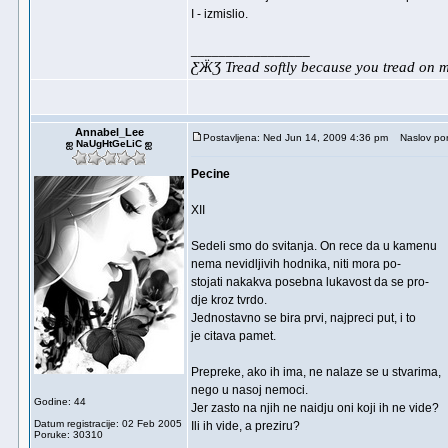
I - izmislio.
_________________
ƸӜƷ Tread softly because you tread on
Annabel_Lee
Postavljena: Ned Jun 14, 2009 4:36 pm
Naslov por
ஐ NaUgHtGeLiC ஐ
Pecine
XII
Sedeli smo do svitanja. On rece da u kamenu
nema nevidljivih hodnika, niti mora po-
stojati nakakva posebna lukavost da se pro-
dje kroz tvrdo.
Jednostavno se bira prvi, najpreci put, i to
je citava pamet.
Prepreke, ako ih ima, ne nalaze se u stvarima,
nego u nasoj nemoci.
Godine: 44
Jer zasto na njih ne naidju oni koji ih ne vide?
Datum registracije: 02 Feb 2005
Ili ih vide, a preziru?
Poruke: 30310