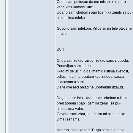
Onda sam pokusao da me misao o njoj pro-
vede kroz kamenu liticu.
Udario sam chelom i pao licem ka zemlji sa pu-
nim ustima mleka.
Govorio sam mlekom. Vilice su mi bile otecene
i rovite.
XVIII
Onda sam rekao: zivot. I rekao sam: sloboda.
Ponavljao sam te reci.
I kad mi se ucinilo da imam u ustima svetlost,
odlucih da ih progutam kao zalogaj sacca
i sacuvam u sebi.
Da te dve reci nikad ne upotrebim uzalud.
Dogodilo se isto. Udario sam chelom o liticu
pred sobom i pao licem ka zemlji sa pu-
nim ustima vatre.
Govorio sam zhar, i desni su mi bile u pliko-
vima i ranama.
Izabrah jos neke reci. Dugo sam ih ponav-