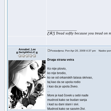
_________________
ƸӜƷ Tread softly because you tread on
Annabel_Lee
Postavljena: Pon Apr 20, 2009 4:37 pm
Naslov por
ஐ NaUgHtGeLiC ஐ
Druga strana vetra
Ko nije plovio,
ko nije brodio,
ko se od orkanskih talasa skrivao,
taj kao da se upola rodio
i kao da je upola živeo.
...
More je kad čovek u sebi nađe
mudrost kako se budan sanja
i kad su dani slani i sivi.
Mudrost kako se sasvim živi.