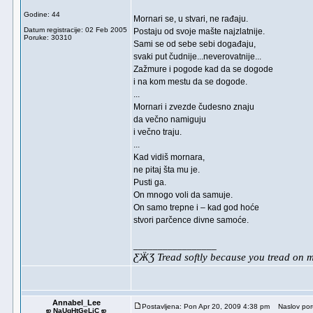
Godine: 44
Mornari se, u stvari, ne rađaju.
Datum registracije: 02 Feb 2005
Postaju od svoje mašte najzlatnije.
Poruke: 30310
Sami se od sebe sebi događaju,
svaki put čudnije...neverovatnije...
Zažmure i pogode kad da se dogode
i na kom mestu da se dogode.
...
Mornari i zvezde čudesno znaju
da večno namiguju
i večno traju.
...
Kad vidiš mornara,
ne pitaj šta mu je.
Pusti ga.
On mnogo voli da samuje.
On samo trepne i – kad god hoće
stvori parčence divne samoće.
_________________
ƸӜƷ Tread softly because you tread on
Annabel_Lee
Postavljena: Pon Apr 20, 2009 4:38 pm
Naslov por
ஐ NaUgHtGeLiC ஐ