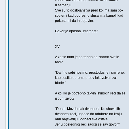
voda. Dah vetra u dolinama. Miris sunca
u semenju.
Sve su to dostojanstva pred kojima sam po-
stidjen i kad pogresno slusam, a kamoli kad
pokusam i da ih objavim.
Govor je opasna umetnost."
XV
A zasto nam je potrebno da znamo svetle
reci?
"Da ih u sebi nosimo, prostodusne i smirene,
kao cestitu opremu protiv lukavstva i za-
blude."
A koliko je potrebno takvih istinskih reci da se
ispuni zivot?
"Deset. Mozda cak dvanaest. Ko shavti tih
dvanaest reci, uspece da odabere na kraju
onu najsvetliju i odbaci sve ostale.
Jer u poslednjoj reci sadrzi se sav govor."