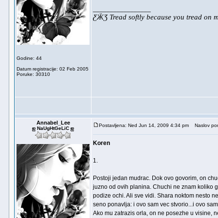
_________________
ƸӜƷ Tread softly because you tread on
Godine: 44
Datum registracije: 02 Feb 2005
Poruke: 30310
Annabel_Lee
Postavljena: Ned Jun 14, 2009 4:34 pm
Naslov por
ஐ NaUgHtGeLiC ஐ
Koren
1.
Postoji jedan mudrac. Dok ovo govorim, on chuch
juzno od ovih planina. Chuchi ne znam koliko g
podize ochi. Ali sve vidi. Shara noktom nesto ne
seno ponavlja: i ovo sam vec stvorio...i ovo sam
Ako mu zatrazis orla, on ne posezhe u visine, 