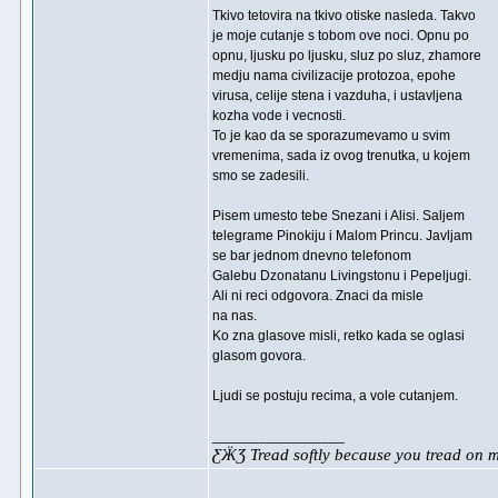
Tkivo tetovira na tkivo otiske nasleda. Takvo
je moje cutanje s tobom ove noci. Opnu po
opnu, ljusku po ljusku, sluz po sluz, zhamore
medju nama civilizacije protozoa, epohe
virusa, celije stena i vazduha, i ustavljena
kozha vode i vecnosti.
To je kao da se sporazumevamo u svim
vremenima, sada iz ovog trenutka, u kojem
smo se zadesili.
Pisem umesto tebe Snezani i Alisi. Saljem
telegrame Pinokiju i Malom Princu. Javljam
se bar jednom dnevno telefonom
Galebu Dzonatanu Livingstonu i Pepeljugi.
Ali ni reci odgovora. Znaci da misle
na nas.
Ko zna glasove misli, retko kada se oglasi
glasom govora.
Ljudi se postuju recima, a vole cutanjem.
_________________
ƸӜƷ Tread softly because you tread on