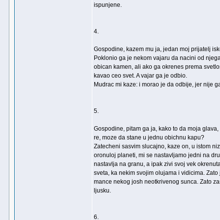
ispunjene.
4.
Gospodine, kazem mu ja, jedan moj prijatelj is
Poklonio ga je nekom vajaru da nacini od njega 
obican kamen, ali ako ga okrenes prema svetlos
kavao ceo svet. A vajar ga je odbio.
Mudrac mi kaze: i morao je da odbije, jer nije 
5.
Gospodine, pitam ga ja, kako to da moja glava, 
re, moze da stane u jednu obichnu kapu?
Zatecheni sasvim slucajno, kaze on, u istom niz
oronuloj planeti, mi se nastavljamo jedni na dr
nastavlja na granu, a ipak zivi svoj vek okrenuta
sveta, ka nekim svojim olujama i vidicima. Zato 
mance nekog josh neotkrivenog sunca. Zato zas
ljusku.
6.