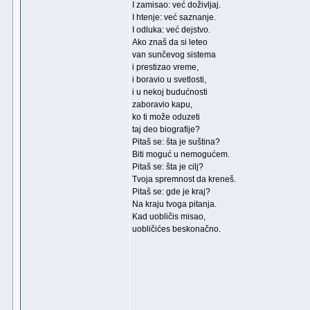
I zamisao: već doživljaj.
I htenje: već saznanje.
I odluka: već dejstvo.
Ako znaš da si leteo
van sunčevog sistema
i prestizao vreme,
i boravio u svetlosti,
i u nekoj budućnosti
zaboravio kapu,
ko ti može oduzeti
taj deo biografije?
Pitaš se: šta je suština?
Biti moguć u nemogućem.
Pitaš se: šta je cilj?
Tvoja spremnost da kreneš.
Pitaš se: gde je kraj?
Na kraju tvoga pitanja.
Kad uobličis misao,
uobličićes beskonačno.