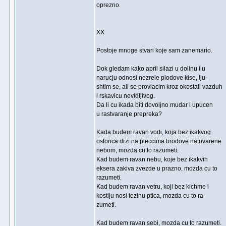
oprezno.
XX
Postoje mnoge stvari koje sam zanemario.
Dok gledam kako april silazi u dolinu i u
narucju odnosi nezrele plodove kise, lju-
shtim se, ali se provlacim kroz okostali vazduh
i rskavicu nevidljivog.
Da li cu ikada biti dovoljno mudar i upucen
u rastvaranje prepreka?
Kada budem ravan vodi, koja bez ikakvog
oslonca drzi na pleccima brodove natovarene
nebom, mozda cu to razumeti.
Kad budem ravan nebu, koje bez ikakvih
eksera zakiva zvezde u prazno, mozda cu to
razumeti.
Kad budem ravan vetru, koji bez kichme i
kostiju nosi tezinu ptica, mozda cu to ra-
zumeti.
Kad budem ravan sebi, mozda cu to razumeti.