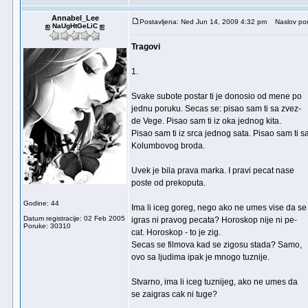
Annabel_Lee
Postavljena: Ned Jun 14, 2009 4:32 pm
Naslov por
ஐ NaUgHtGeLiC ஐ
Tragovi
1.
Svake subote postar ti je donosio od mene po
jednu poruku. Secas se: pisao sam ti sa zvez-
de Vege. Pisao sam ti iz oka jednog kita.
Pisao sam ti iz srca jednog sata. Pisao sam ti s
Kolumbovog broda.
Uvek je bila prava marka. I pravi pecat nase
poste od prekoputa.
Godine: 44
Ima li iceg goreg, nego ako ne umes vise da se
Datum registracije: 02 Feb 2005
igras ni pravog pecata? Horoskop nije ni pe-
Poruke: 30310
cat. Horoskop - to je zig.
Secas se filmova kad se zigosu stada? Samo,
ovo sa ljudima ipak je mnogo tuznije.
Stvarno, ima li iceg tuznijeg, ako ne umes da
se zaigras cak ni tuge?