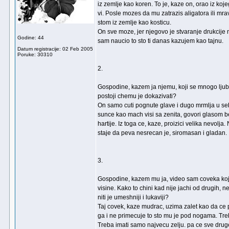
iz zemlje kao koren. To je, kaze on, orao iz koje
vi. Posle mozes da mu zatrazis aligatora ili mrav
stom iz zemlje kao kosticu.
On sve moze, jer njegovo je stvaranje drukcije
Godine: 44
sam naucio to sto ti danas kazujem kao tajnu.
Datum registracije: 02 Feb 2005
Poruke: 30310
2.
Gospodine, kazem ja njemu, koji se mnogo ljube
postoji chemu je dokazivati?
On samo cuti pognute glave i dugo mrmlja u seb
sunce kao mach visi sa zenita, govori glasom 
hartije. Iz toga ce, kaze, proizici velika nevolja.
staje da peva nesrecan je, siromasan i gladan.
3.
Gospodine, kazem mu ja, video sam coveka koj
visine. Kako to chini kad nije jachi od drugih, ne
niti je umeshniji i lukaviji?
Taj covek, kaze mudrac, uzima zalet kao da ce p
ga i ne primecuje to sto mu je pod nogama. Tre
Treba imati samo najvecu zelju. pa ce sve drug