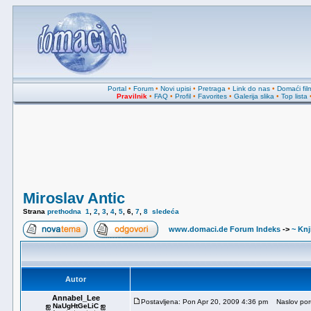
Portal
•
Forum
•
Novi upisi
•
Pretraga
•
Link do nas
•
Domaći fil
Pravilnik
•
FAQ
•
Profil
•
Favorites
•
Galerija slika
•
Top lista
Miroslav Antic
Strana
prethodna
1
,
2
,
3
,
4
,
5
,
6
,
7
,
8
sledeća
www.domaci.de Forum Indeks
->
~ Knj
Autor
Annabel_Lee
Postavljena: Pon Apr 20, 2009 4:36 pm
Naslov por
ஐ NaUgHtGeLiC ஐ