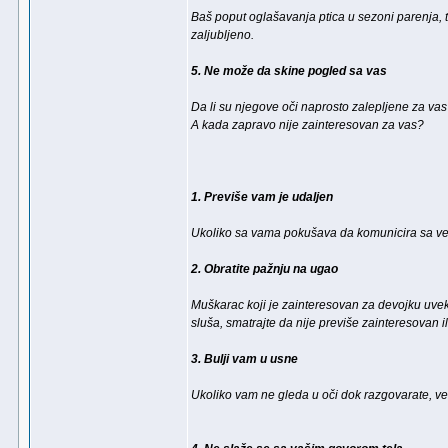
Baš poput oglašavanja ptica u sezoni parenja, 
zaljubljeno.
5. Ne može da skine pogled sa vas
Da li su njegove oči naprosto zalepljene za vas
A kada zapravo nije zainteresovan za vas?
1. Previše vam je udaljen
Ukoliko sa vama pokušava da komunicira sa već
2. Obratite pažnju na ugao
Muškarac koji je zainteresovan za devojku uvek 
sluša, smatrajte da nije previše zainteresovan il
3. Bulji vam u usne
Ukoliko vam ne gleda u oči dok razgovarate, ve