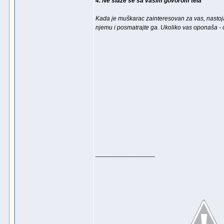
4. Ne slaže se sa vašim govorom tela
Kada je muškarac zainteresovan za vas, nastoja
njemu i posmatrajte ga. Ukoliko vas oponaša - o
_________________