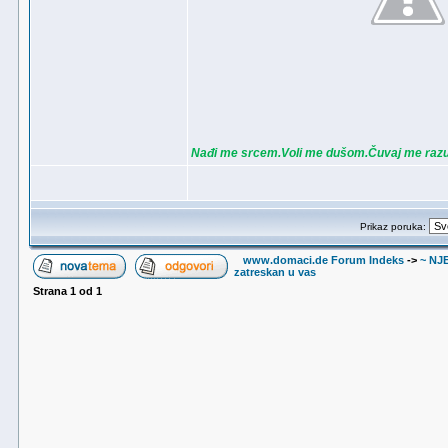
Nađi me srcem.Voli me dušom.Čuvaj me ra
Prikaz poruka:
www.domaci.de Forum Indeks
->
~ NJ
zatreskan u vas
Strana
1
od
1