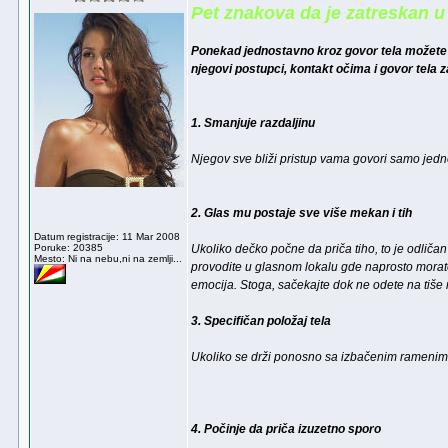
Pet znakova da je zatreskan u
Ponekad jednostavno kroz govor tela možete d
njegovi postupci, kontakt očima i govor tela 
1. Smanjuje razdaljinu
Njegov sve bliži pristup vama govori samo jedno
2. Glas mu postaje sve više mekan i tih
Datum registracije: 11 Mar 2008
Poruke: 20385
Ukoliko dečko počne da priča tiho, to je odlič
Mesto: Ni na nebu,ni na zemlji...
provodite u glasnom lokalu gde naprosto morate 
emocija. Stoga, sačekajte dok ne odete na tiše me
3. Specifičan položaj tela
Ukoliko se drži ponosno sa izbačenim ramenima
4. Počinje da priča izuzetno sporo