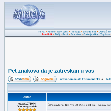
Portal
•
Forum
•
Novi upisi
•
Pretraga
•
Link do nas
•
Domaći fil
Pravilnik
•
FAQ
•
Profil
•
Favorites
•
Galerija slika
•
Top lista
Pet znakova da je zatreskan u vas
www.domaci.de Forum Indeks
->
~ NJ
Autor
cezar1071944
Postavljena: Uto Avg 20, 2013 2:34 am
Naslov poru
Glas mog anđela