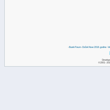
-
Burek Forum
-
Doček Nove 2018. godine
-
Ve
Develop
© 2001 - 20