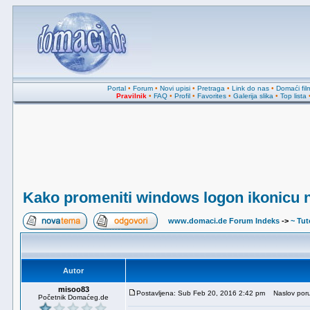
Portal
•
Forum
•
Novi upisi
•
Pretraga
•
Link do nas
•
Domaći fil
Pravilnik
•
FAQ
•
Profil
•
Favorites
•
Galerija slika
•
Top lista
Kako promeniti windows logon ikonicu n
www.domaci.de Forum Indeks
->
~ Tuto
Autor
misoo83
Postavljena: Sub Feb 20, 2016 2:42 pm
Naslov poruk
Početnik Domaćeg.de