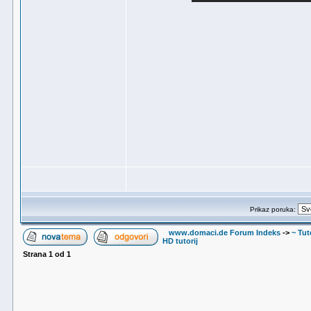
Prikaz poruka:
www.domaci.de Forum Indeks
->
~ Tuto
HD tutorij
Strana
1
od
1