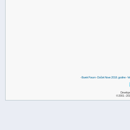
-
Burek Forum
-
Doček Nove 2018. godine
-
Ve
Develop
© 2001 - 20