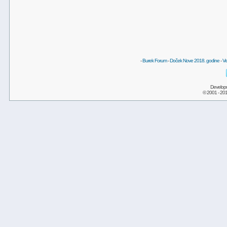
-
Burek Forum
-
Doček Nove 2018. godine
-
Ve
Develop
© 2001 - 20