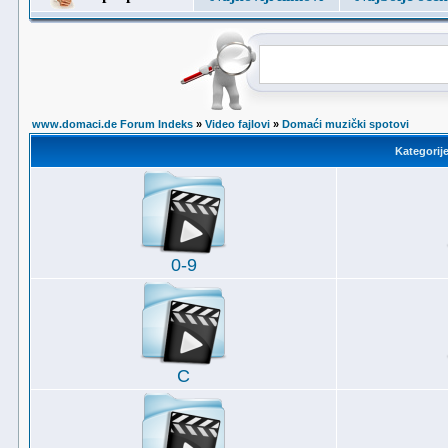
www.domaci.de Forum Indeks
»
Video fajlovi
»
Domaći muzički spotovi
Kategorij
0-9
C