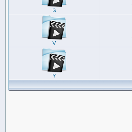
S
V
Y