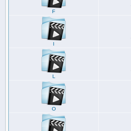
F
I
L
O