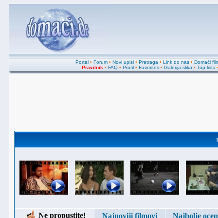
Portal
•
Forum
•
Novi upisi
•
Pretraga
•
Link do nas
•
Domaći fil
Pravilnik
•
FAQ
•
Profil
•
Favorites
•
Galerija slika
•
Top lista
Ne propustite!
Najnoviji filmovi
Najbolje ocen