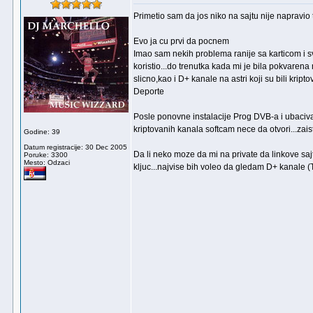
Primetio sam da jos niko na sajtu nije napravio
Evo ja cu prvi da pocnem
Imao sam nekih problema ranije sa karticom i sv
koristio...do trenutka kada mi je bila pokvare
slicno,kao i D+ kanale na astri koji su bili kri
Deporte
Posle ponovne instalacije Prog DVB-a i ubacivan
kriptovanih kanala softcam nece da otvori...zaista
Godine: 39
Datum registracije: 30 Dec 2005
Da li neko moze da mi na private da linkove sa
Poruke: 3300
Mesto: Odzaci
kljuc...najvise bih voleo da gledam D+ kanale (Taqui