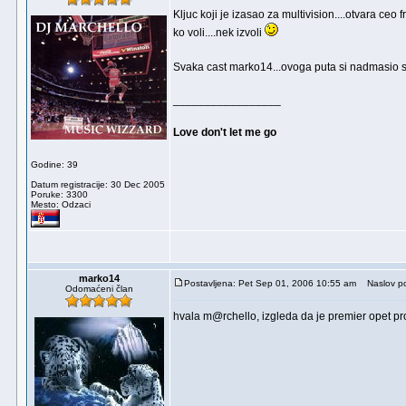
Kljuc koji je izasao za multivision....otvara ceo
ko voli....nek izvoli
Svaka cast marko14...ovoga puta si nadmasio
_________________
Love don't let me go
Godine: 39
Datum registracije: 30 Dec 2005
Poruke: 3300
Mesto: Odzaci
marko14
Postavljena: Pet Sep 01, 2006 10:55 am
Naslov po
Odomaćeni član
hvala m@rchello, izgleda da je premier opet prom