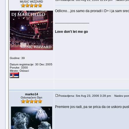
MUSIC WIZZARD
Odlicno....jos samo da proradi i D+ i ja sam sr
_________________
Love don't let me go
Godine: 39
Datum registracije: 30 Dec 2005
Poruke: 3300
Mesto: Odzaci
marko14
Postavljena: Sre Avg 23, 2006 3:28 pm
Naslov por
Odomaćeni član
Premiere jos radi, pa se prica da ce uskoro pus