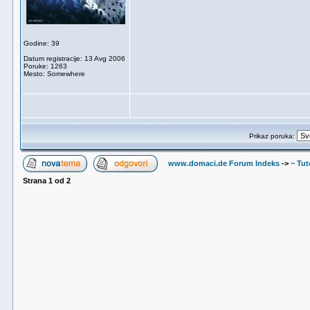
Godine: 39
Datum registracije: 13 Avg 2006
Poruke: 1263
Mesto: Somewhere
Prikaz poruka:
www.domaci.de Forum Indeks
->
~ Tuto
Strana
1
od
2