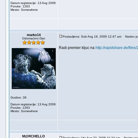
Datum registracije: 13 Avg 2006
Poruke: 1263
Mesto: Somewhere
marko14
Postavljena: Sub Avg 19, 2006 12:47 am
Naslov po
Odomaćeni član
Radi premier kljuc na
http://rapidshare.de/file
Godine: 39
Datum registracije: 13 Avg 2006
Poruke: 1263
Mesto: Somewhere
M@RCHELLO
Postavljena: Uto Avg 22, 2006 11:24 pm
Naslov po