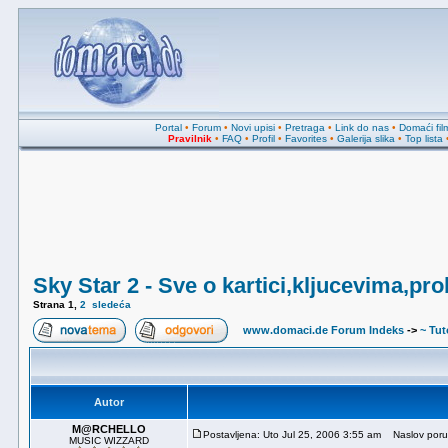
Portal
•
Forum
•
Novi upisi
•
Pretraga
•
Link do nas
•
Domaći fil
Pravilnik
•
FAQ
•
Profil
•
Favorites
•
Galerija slika
•
Top lista
Sky Star 2 - Sve o kartici,kljucevima,pr
Strana
1
,
2
sledeća
www.domaci.de Forum Indeks
->
~ Tuto
Autor
M@RCHELLO
Postavljena: Uto Jul 25, 2006 3:55 am
Naslov poruke
MUSIC WIZZARD