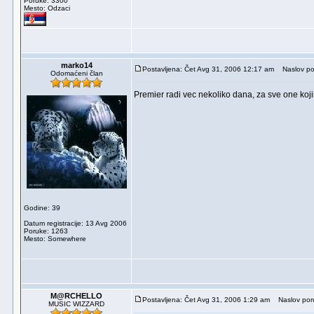
Poruke: 3300
Mesto: Odzaci
marko14
Postavljena: Čet Avg 31, 2006 12:17 am
Naslov po
Odomaćeni član
Premier radi vec nekoliko dana, za sve one kojii 
Godine: 39
Datum registracije: 13 Avg 2006
Poruke: 1263
Mesto: Somewhere
M@RCHELLO
Postavljena: Čet Avg 31, 2006 1:29 am
Naslov por
MUSIC WIZZARD