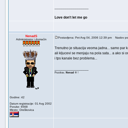
_________________
Love don't let me go
NenadS
Postavljena: Pet Avg 04, 2006 12:39 pm
Naslov po
Administrator i domaćin
Trenutno je situacija veoma jadna... samo par k
ali kljucevi se menjaju na pola sata... a ako si
i tps kanale bez problema...
_________________
Pozdrav,
Nenad ®
!
Godine: 42
Datum registracije: 01 Avg 2002
Poruke: 6568
Mesto: Oreškovica