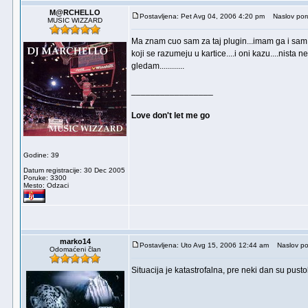
M@RCHELLO
Postavljena: Pet Avg 04, 2006 4:20 pm
Naslov por
MUSIC WIZZARD
Ma znam cuo sam za taj plugin...imam ga i sam.....
koji se razumeju u kartice....i oni kazu....nista
gledam............
_________________
Love don't let me go
Godine: 39
Datum registracije: 30 Dec 2005
Poruke: 3300
Mesto: Odzaci
marko14
Postavljena: Uto Avg 15, 2006 12:44 am
Naslov po
Odomaćeni član
Situacija je katastrofalna, pre neki dan su pusto