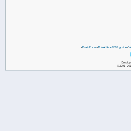
-
Burek Forum
-
Doček Nove 2018. godine
-
Ve
Develop
© 2001 - 20