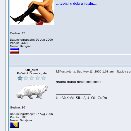
....tvoja i u dobru i u zlu....
Godine: 42
Datum registracije: 20 Jun 2006
Poruke: 4308
Mesto: Beograd
Ok_cura
Postavljena: Sub Nov 11, 2006 1:08 am
Naslov por
Početnik Domaćeg.de
drama dobar film!!!!!!!!!!!!!!!!!!!!!
_________________
U_sVaKoM_SlUcAjU_Ok_CuRa
Godine: 36
Datum registracije: 27 Avg 2006
Poruke: 193
Mesto: Sarajevo