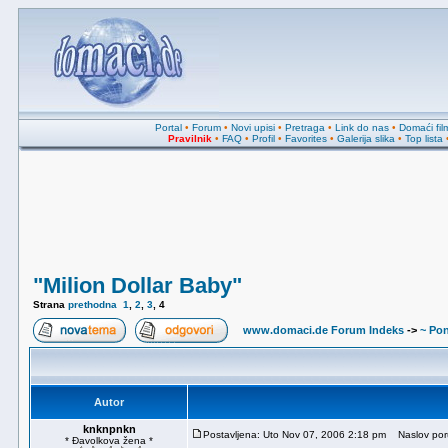
Portal
•
Forum
•
Novi upisi
•
Pretraga
•
Link do nas
•
Domaći fil
Pravilnik
•
FAQ
•
Profil
•
Favorites
•
Galerija slika
•
Top lista
"Milion Dollar Baby"
Strana
prethodna
1
,
2
,
3
,
4
www.domaci.de Forum Indeks
->
~ Pon
Autor
knknpnkn
Postavljena: Uto Nov 07, 2006 2:18 pm
Naslov por
* Đavolkova žena *