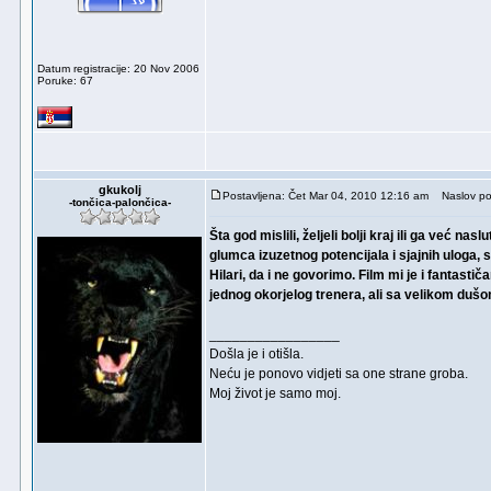
Datum registracije: 20 Nov 2006
Poruke: 67
gkukolj
Postavljena: Čet Mar 04, 2010 12:16 am
Naslov po
-tončica-palončica-
Šta god mislili, željeli bolji kraj ili ga već nas
glumca izuzetnog potencijala i sjajnih uloga, 
Hilari, da i ne govorimo. Film mi je i fantastič
jednog okorjelog trenera, ali sa velikom dušom
_________________
Došla je i otišla.
Neću je ponovo vidjeti sa one strane groba.
Moj život je samo moj.