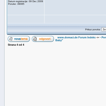
Datum registracije: 09 Dec 2009
Poruke: 39085
Prikaz poruka:
www.domaci.de Forum Indeks
->
~ Pon
Baby"
Strana
4
od
4