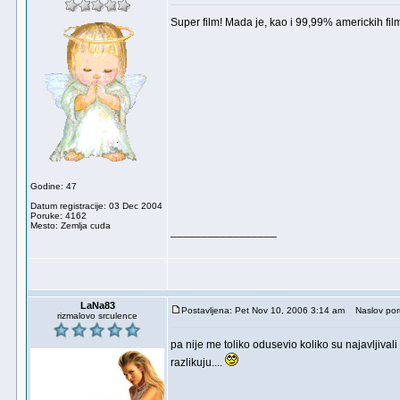
Super film! Mada je, kao i 99,99% americkih film
Godine: 47
Datum registracije: 03 Dec 2004
Poruke: 4162
Mesto: Zemlja cuda
_________________
LaNa83
Postavljena: Pet Nov 10, 2006 3:14 am
Naslov por
rizmalovo srculence
pa nije me toliko odusevio koliko su najavljivali
razlikuju....
_________________