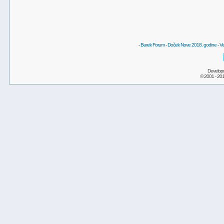
-
Burek Forum
-
Doček Nove 2018. godine
-
Ve
Develop
© 2001 - 20