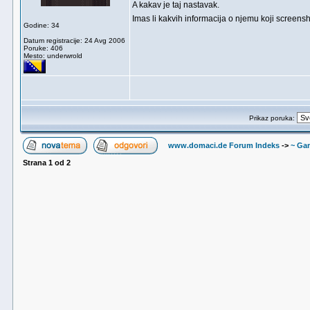
A kakav je taj nastavak.
Imas li kakvih informacija o njemu koji screensh
Godine: 34
Datum registracije: 24 Avg 2006
Poruke: 406
Mesto: underwrold
Prikaz poruka:
www.domaci.de Forum Indeks
->
~ Ga
Strana
1
od
2