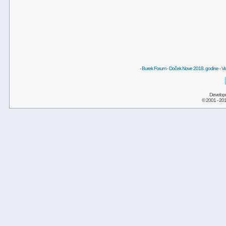
-
Burek Forum
-
Doček Nove 2018. godine
-
Ve
Develop
© 2001 - 20