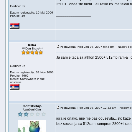
2500+...onda ste mirni....ali retko ko ima takvu 
Godine: 39
Datum registracije: 10 Maj 2006
_________________
Poruke: 49
Killaz
Postavljena: Ned Jan 07, 2007 6:44 pm
Naslov por
***Don Brate***
Ja samje tada sa athlon 2500+,512mb ram-a i G
Godine: 36
Datum registracije: 08 Nov 2006
Poruke: 4662
Mesto: Somewhere in the
universe...
rade90srbija
Postavljena: Pon Jan 08, 2007 12:32 am
Naslov po
Upućeni član
igra je onako, nije me bas odusevila... sto kaze 
bez seckanja sa 512ram, sempron 2800+ i rade