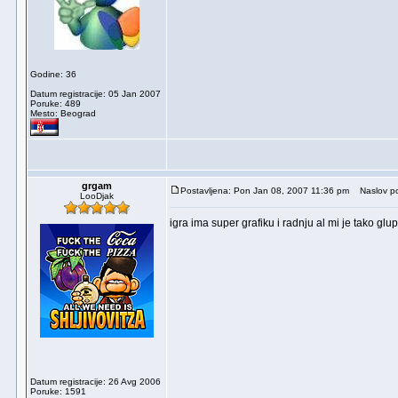
Godine: 36
Datum registracije: 05 Jan 2007
Poruke: 489
Mesto: Beograd
grgam
Postavljena: Pon Jan 08, 2007 11:36 pm
Naslov po
LooDjak
igra ima super grafiku i radnju al mi je tako glupo
Datum registracije: 26 Avg 2006
Poruke: 1591