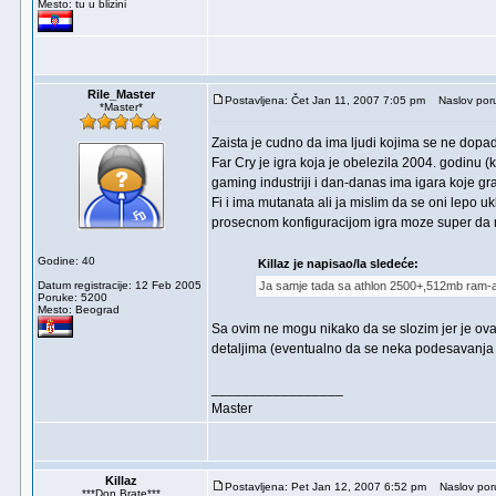
Mesto: tu u blizini
Rile_Master
Postavljena: Čet Jan 11, 2007 7:05 pm
Naslov por
*Master*
Zaista je cudno da ima ljudi kojima se ne dopa
Far Cry je igra koja je obelezila 2004. godinu 
gaming industriji i dan-danas ima igara koje gr
Fi i ima mutanata ali ja mislim da se oni lepo u
prosecnom konfiguracijom igra moze super da rad
Godine: 40
Killaz je napisao/la sledeće:
Datum registracije: 12 Feb 2005
Ja samje tada sa athlon 2500+,512mb ram-a i
Poruke: 5200
Mesto: Beograd
Sa ovim ne mogu nikako da se slozim jer je o
detaljima (eventualno da se neka podesavanja 
_________________
Master
Killaz
Postavljena: Pet Jan 12, 2007 6:52 pm
Naslov por
***Don Brate***