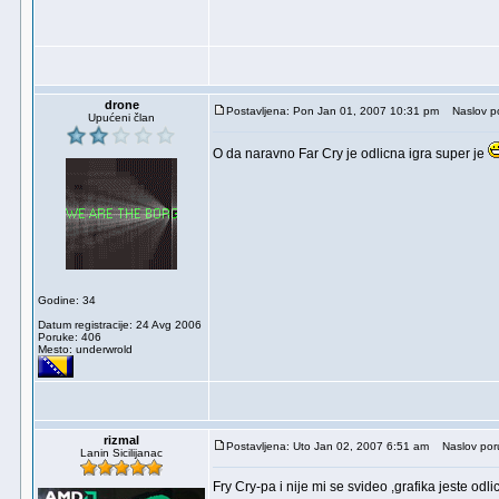
drone
Postavljena: Pon Jan 01, 2007 10:31 pm
Naslov po
Upućeni član
O da naravno Far Cry je odlicna igra super je
Godine: 34
Datum registracije: 24 Avg 2006
Poruke: 406
Mesto: underwrold
rizmal
Postavljena: Uto Jan 02, 2007 6:51 am
Naslov por
Lanin Sicilijanac
Fry Cry-pa i nije mi se svideo ,grafika jeste o