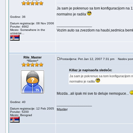
Ja sam je pokrenuo sa tom konfiguracijom na 11
normalno je radila
Godine: 36
Datum registracije: 08 Nov 2006
_________________
Poruke: 4662
Mesto: Somewhere in the
Vozim auto sa zvezdom na haubi,sedmica bem
universe...
Rile_Master
Postavljena: Pet Jan 12, 2007 7:31 pm
Naslov por
*Master*
Killaz je napisao/la sledeće:
Ja sam je pokrenuo sa tom konfiguracijom na 
normalno je radila
Mozda...ali ipak mi sve to deluje nemoguce...
Godine: 40
_________________
Datum registracije: 12 Feb 2005
Master
Poruke: 5200
Mesto: Beograd