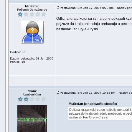
Mr.Stefan
Postavljena: Sre Jan 17, 2007 6:22 pm
Naslov por
Početnik Domaćeg.de
Odlicna igra,u kojoj su se najbolje pokazali kval
pejzaze do kraja,oni radnju prebacuju u pecine
nastavak Far Cry-a-Crysis
Godine: 36
Datum registracije: 08 Jun 2005
Poruke: 15
drone
Postavljena: Sre Jan 17, 2007 10:38 pm
Naslov po
Upućeni član
Mr.Stefan je napisao/la sledeće:
Odlicna igra,u kojoj su se najbolje pokazali k
pejzaze do kraja,oni radnju prebacuju u pec
nastavak Far Cry-a-Crysis