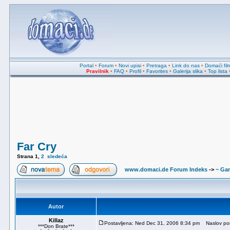
Portal
•
Forum
•
Novi upisi
•
Pretraga
•
Link do nas
•
Domaći fil
Pravilnik
•
FAQ
•
Profil
•
Favorites
•
Galerija slika
•
Top lista
Far Cry
Strana
1
,
2
sledeća
www.domaci.de Forum Indeks
->
~ Ga
Autor
Killaz
Postavljena: Ned Dec 31, 2006 8:34 pm
Naslov por
***Don Brate***