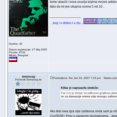
tome ubacili i nova oruzija kojima mozes adekva
tako da mi jee ukupna ocena 5 od 10...
_________________
....tvoj i u dobru i u zlu....
Godine: 42
Datum registracije: 27 Maj 2005
Poruke: 8742
Mesto: Beograd
metrocop
Postavljena: Sre Jan 03, 2007 7:16 pm
Naslov poru
Početnik Domaćeg.de
Killaz je napisao/la sledeće:
Far Cry je shoter sa odlicnom grafikom,detal
to za danasnje vreme nije mnogo zahte
Ako tebi owa igra nije zahtevna onda sam ja n00b 
Cry,FEAR i Pray u najvecim sluchajevima....Igra