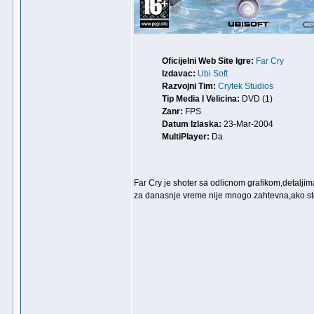
Oficijelni Web Site Igre:
Far Cry
Izdavac:
Ubi Soft
Razvojni Tim:
Crytek Studios
Tip Media I Velicina:
DVD (1)
Zanr:
FPS
Datum Izlaska:
23-Mar-2004
MultiPlayer:
Da
Far Cry je shoter sa odlicnom grafikom,detaljima
za danasnje vreme nije mnogo zahtevna,ako ste vi 