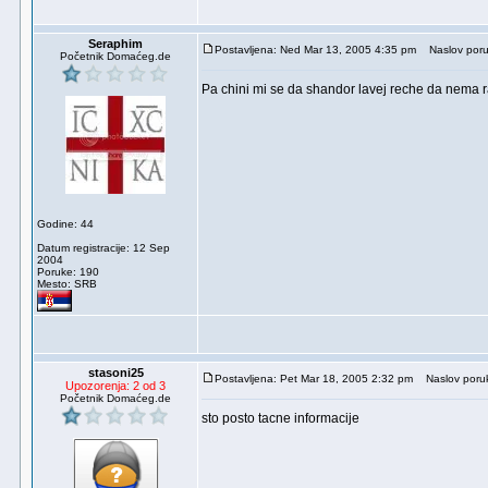
Seraphim
Postavljena: Ned Mar 13, 2005 4:35 pm
Naslov poru
Početnik Domaćeg.de
Pa chini mi se da shandor lavej reche da nema raz
Godine: 44
Datum registracije: 12 Sep
2004
Poruke: 190
Mesto: SRB
stasoni25
Postavljena: Pet Mar 18, 2005 2:32 pm
Naslov poru
Upozorenja: 2 od 3
Početnik Domaćeg.de
sto posto tacne informacije