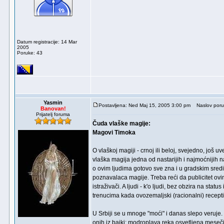
Datum registracije: 14 Mar
2005
Poruke: 43
Yasmin
Postavljena: Ned Maj 15, 2005 3:00 pm
Naslov poru
Banovan!
Prijatelj foruma
Čuda vlaške magije:
Magovi Timoka
O vlaškoj magiji - crnoj ili beloj, svejedno, još 
vlaška magija jedna od nastarijih i najmoćnijih n
o ovim ljudima gotovo sve zna i u gradskim sred
poznavalaca magije. Treba reći da publicitet ovi
istraživači. A ljudi - k'o ljudi, bez obzira na sta
trenucima kada ovozemaljski (racionalni) recept
U Srbiji se u mnoge "moći" i danas slepo veruje.
onih iz bajki: modroplava reka osvetljena meseč