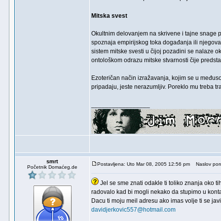
Mitska svest
Okultnim delovanjem na skrivene i tajne snage pr
spoznaja empirijskog toka događanja ili njegova 
sistem mitske svesti u čijoj pozadini se nalaze 
ontološkom odrazu mitske stvarnosti čije predst
Ezoteričan način izražavanja, kojim se u međuso
pripadaju, jeste nerazumljiv. Poreklo mu treba t
_________________
smrt
Postavljena: Uto Mar 08, 2005 12:56 pm
Naslov poruk
Početnik Domaćeg.de
Jel se sme znati odakle ti toliko znanja oko 
radovalo kad bi mogli nekako da stupimo u konta
Dacu ti moju meil adresu ako imas volje ti se javi
davidjerkovic557@hotmail.com