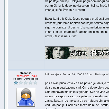
da postoje oni koji urokljivim pogledom mogu na
ograničiti jer je dovoljno da se oni, koji se ina
imanja, kuće, životinje ili stvari.
Baka Ikonija iz Klokočevca pogađa prošlost i pr
urokom", priprema napitak nad kojim satima baje
sigurno pomaže. U desnu ruku uzme britvu, u levu
imam tamjan i imam nož, tamjanom te kadim, nož
uroka), te više ne sluša".
_________________
stasoni25
Postavljena: Sre Jun 08, 2005 1:20 pm
Naslov poru
Upozorenja: 2 od 3
Početnik Domaćeg.de
posle ovih prica ,covek da ne poveruje. da li je
da su na njega bacene cini. On je dugo bio u vez
zainteresovan,ma kako izgledale. Sve se vise vez
njom i da zapocne vezu sa jednom normalnom osob
zasto. Ja sam recimo cula da su najgore cini ak
vodu da popije. Posledica moze da bude i smrtn