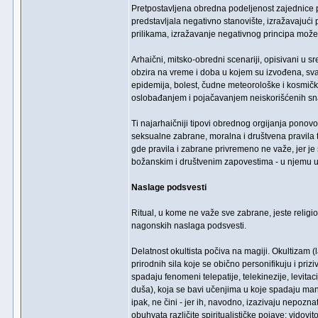
Pretpostavljena obredna podeljenost zajednice 
predstavljala negativno stanovište, izražavajući p
prilikama, izražavanje negativnog principa može 
Arhaični, mitsko-obredni scenariji, opisivani u 
obzira na vreme i doba u kojem su izvođena, sva 
epidemija, bolest, čudne meteorološke i kosmičke
oslobađanjem i pojačavanjem neiskorišćenih s
Ti najarhaičniji tipovi obrednog orgijanja ponov
seksualne zabrane, moralna i društvena pravila 
gde pravila i zabrane privremeno ne važe, jer je 
božanskim i društvenim zapovestima - u njemu u
Naslage podsvesti
Ritual, u kome ne važe sve zabrane, jeste relig
nagonskih naslaga podsvesti.
Delatnost okultista počiva na magiji. Okultizam (l
prirodnih sila koje se obično personifikuju i pr
spadaju fenomeni telepatije, telekinezije, levitac
duša), koja se bavi učenjima u koje spadaju mani
ipak, ne čini - jer ih, navodno, izazivaju nepoz
obuhvata različite spiritualističke pojave: vidovito