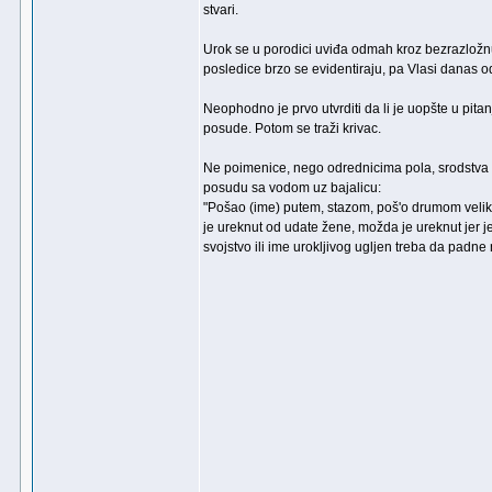
stvari.
Urok se u porodici uviđa odmah kroz bezrazložnu
posledice brzo se evidentiraju, pa Vlasi danas 
Neophodno je prvo utvrditi da li je uopšte u pit
posude. Potom se traži krivac.
Ne poimenice, nego odrednicima pola, srodstva ili
posudu sa vodom uz bajalicu:
"Pošao (ime) putem, stazom, poš'o drumom velik
je ureknut od udate žene, možda je ureknut jer je d
svojstvo ili ime urokljivog ugljen treba da padne 