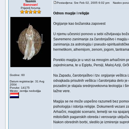
Yasmin
Postavljena: Sre Feb 02, 2005 6:02 pm
Naslov poru
Banovan!
Prijatelj foruma
Odnos magije i religije
Orgijanje kao božanska zapovest
U njemu učesnici ponovo u sebi oživljavaju bož
Savremeno zanimanje za čarobnjaštvo i magiju deo
zanimanja za astrologiju i pseudo-spiritualisti
hermetikom, alhemijom, zenom, jogom, tantrama
Poreklo magija je u vezi sa mnogim arhaičnim pre
zajednicama, te u Egiptu, Persiji, Maloj Aziji, Grčkoj
Godine: 60
Na Zapadu, čarobnjaštvo i tzv. orgijanje veštica 
odvajkada prisutnih veštica i čarobnjaka delo je c
Datum registracije: 31 Avg
2004
pozadini je stajala srednjovekovna teologija i ši
Poruke: 14175
lažne vere.
Mesto: zemlja nedodjija
Magija se ne može uspešno razumeti bez pomoći d
psihologija i istorija religije. Dokumenti vezani 
Arhaični, magijski scenario, temelji se na spajan
mitoloških paganskih obreda i verovanje uključiv
Nakon obrednih borbi, sledilo je izmirenje supro