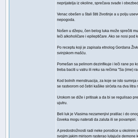
neprijatelja iz okoline, sprečava svađe i obezbeđ
Venac obešen u štali štiti životinje a u polju use
nepogoda.
Nošen u džepu, čen belog luka može sprečiti mučn
leči alkoholičare i epileptičare. Ako se nosi pod 
Po receptu koji je zapisala etnolog Gordana Živko
svinjskom mašću.
Pomešan sa pelinom dezinfikuje i leči rane po ko
treba baciti u vatru ili reku sa rečima "Sa (ime) ra
Kod bolnih menstruacija, za koje se isto sumnja d
se rastvorom od četiri kašike sirćeta na dva litra
Urokom se diže i pritisak a da bi se regulisao pr
ujutru.
Beli luk je Vlasima nezamenjivi pratilac i do ono
čoveka mogu naterati da zaluta ili se povampiri.
A predostrožnosti radi neke porodice u okolnim s
svojim jakim mirisom rasterao lutajuće demone 