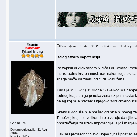
_________________
Yasmin
Postavljena: Pet Jan 28, 2005 6:45 pm
Naslov poru
Banovan!
Prijatelj foruma
Beleg stvara impotenciju
Po zapisu dr Aleksandra Nicića i dr Jovana Pro
menstrualnu krv, pa muškarac nakon toga oseća s
snaga može da zavisi od ćudljivosti žena
Kada je M. L. (44) iz Rudne Glave kod Majdanpe
rodnog kraja da ga je neka žena uz pomoć vlaške
beleg kojim je "vezan" i njegovo zdravstveno stan
Skandal doduše nije prešao granice njihovog zas
Timočkoj krajini u velikom broju veruju da njiho
Godine: 60
obrazloženja za uzrok impotencije, a još manje l
Datum registracije: 31 Avg
2004
Čak se i profesor dr Savo Bojović, naš poznati se
Poruke: 14175