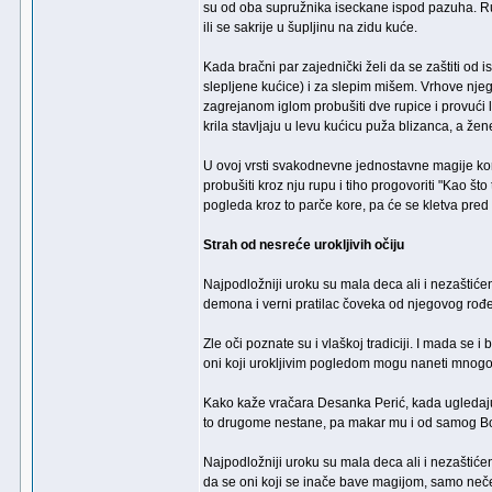
su od oba supružnika iseckane ispod pazuha. Rup
ili se sakrije u šupljinu na zidu kuće.
Kada bračni par zajednički želi da se zaštiti od
slepljene kućice) i za slepim mišem. Vrhove njegov
zagrejanom iglom probušiti dve rupice i provući 
krila stavljaju u levu kućicu puža blizanca, a žen
U ovoj vrsti svakodnevne jednostavne magije kori
probušiti kroz nju rupu i tiho progovoriti "Kao št
pogleda kroz to parče kore, pa će se kletva pred 
Strah od nesreće urokljivih očiju
Najpodložniji uroku su mala deca ali i nezaštićeni
demona i verni pratilac čoveka od njegovog rođe
Zle oči poznate su i vlaškoj tradiciji. I mada se 
oni koji urokljivim pogledom mogu naneti mnog
Kako kaže vračara Desanka Perić, kada ugledaju 
to drugome nestane, pa makar mu i od samog Bo
Najpodložniji uroku su mala deca ali i nezaštićeni
da se oni koji se inače bave magijom, samo nečemu