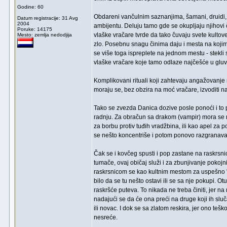
Godine: 60
Obdareni vančulnim saznanjima, šamani, druidi, 
Datum registracije: 31 Avg
2004
ambijentu. Deluju tamo gde se okupljaju njihovi č
Poruke: 14175
vlaške vračare tvrde da tako čuvaju svete kulto
Mesto: zemlja nedodjija
zlo. Posebnu snagu činima daju i mesta na kojima 
se više toga ispreplete na jednom mestu - stekli
vlaške vračare koje tamo odlaze najčešće u gluvo
Komplikovani rituali koji zahtevaju angažovanj
moraju se, bez obzira na moć vračare, izvoditi 
Tako se zvezda Danica dozive posle ponoći i to p
radnju. Za obračun sa drakom (vampir) mora se na
za borbu protiv tuđih vradžbina, ili kao apel za
se nešto koncentriše i potom ponovo razgranava
Čak se i kovčeg spusti i pop zastane na raskrsni
tumače, ovaj običaj služi i za zbunjivanje pokojn
raskrsnicom se kao kultnim mestom za uspešno "ma
bilo da se tu nešto ostavi ili se sa nje pokupi
raskršće puteva. To nikada ne treba činiti, jer
nadajući se da će ona preći na druge koji ih slu
ili novac. I dok se sa zlatom reskira, jer ono teš
nesreće.