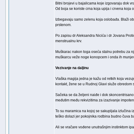
Bitni brojevi u bajalicama koje izgovaraju dok vra
Od boja se koriste crna koja upija i crvena koja o
Izbegavaju samo zelenu koja oslobađa. Blaži obli
prstenom.
Po zapisu dr Aleksandra Nicića i dr Jovana Pro
menstrualnu krv.
Muškarac nakon toga oseća stalnu potrebu za nj
muškarcu veže noge konopcem i onda ih munjev
Vezivanje na daljinu
Vlaška magija jedna je kažu od retkih koja vezuje
kontakt, žene se u Rudnoj Glavi služe obredom 
Sačeka se da željeni naiđe i dok skoncentrisan
međutim među rekvizitima za izazivanje impotenc
To su maramica na kojoj se sakupljala izlučina iz
teško dolazi jer pokojnika rodbina budno čuva 
Ali se vračare vođene unutrašnjim instinktom i