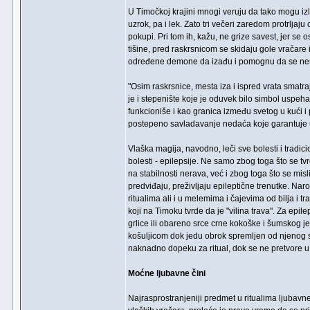
U Timočkoj krajini mnogi veruju da tako mogu izle
uzrok, pa i lek. Zato tri večeri zaredom protrlj
pokupi. Pri tom ih, kažu, ne grize savest, jer se
tišine, pred raskrsnicom se skidaju gole vračare
određene demone da izađu i pomognu da se neutra
"Osim raskrsnice, mesta iza i ispred vrata smatr
je i stepenište koje je oduvek bilo simbol uspeh
funkcioniše i kao granica između svetog u kući 
postepeno savladavanje nedaća koje garantuje u
Vlaška magija, navodno, leči sve bolesti i trad
bolesti - epilepsije. Ne samo zbog toga što se t
na stabilnosti nerava, već i zbog toga što se misli
predviđaju, preživljaju epileptične trenutke. Nar
ritualima ali i u melemima i čajevima od bilja i t
koji na Timoku tvrde da je "vilina trava". Za epile
grlice ili obareno srce crne kokoške i šumskog j
košuljicom dok jedu obrok spremljen od njenog s
naknadno dopeku za ritual, dok se ne pretvore 
Moćne ljubavne čini
Najrasprostranjeniji predmet u ritualima ljubavne