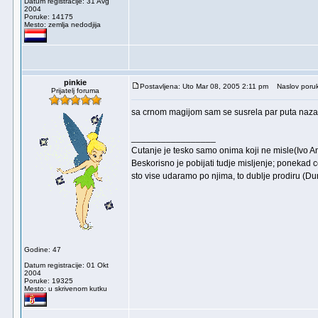
Datum registracije: 31 Avg
2004
Poruke: 14175
Mesto: zemlja nedodjija
pinkie
Postavljena: Uto Mar 08, 2005 2:11 pm
Naslov poruk
Prijatelj foruma
sa crnom magijom sam se susrela par puta nazalos
_________________
Cutanje je tesko samo onima koji ne misle(Ivo An
Beskorisno je pobijati tudje misljenje; ponekad co
sto vise udaramo po njima, to dublje prodiru (D
Godine: 47
Datum registracije: 01 Okt
2004
Poruke: 19325
Mesto: u skrivenom kutku