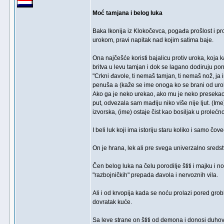
Moć tamjana i belog luka
Baka Ikonija iz Klokočevca, pogađa prošlost i pr
urokom, pravi napitak nad kojim satima baje.
Ona najčešće koristi bajalicu protiv uroka, ko
britva u levu tamjan i dok se lagano dodiruju pon
"Crkni đavole, ti nemaš tamjan, ti nemaš nož, j
penuša a (kaže se ime onoga ko se brani od uroka
Ako ga je neko urekao, ako mu je neko presekao 
put, odvezala sam mađiju niko više nije ljut. (Ime
izvorska, (ime) ostaje čist kao bosiljak u prolećn
I beli luk koji ima istoriju staru koliko i samo čo
On je hrana, lek ali pre svega univerzalno sreds
Čen belog luka na čelu porodilje štiti i majku 
"razbojničkih" prepada đavola i nervoznih vila.
Ali i od krvopija kada se noću prolazi pored gro
dovratak kuće.
Sa leve strane on štiti od demona i donosi duhov