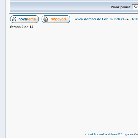
Prikaz poruka:
www.domaci.de Forum Indeks
->
~ Riz
Strana
2
od
14
-
Burek Forum
-
Doček Nove 2018. godine
-
Ve