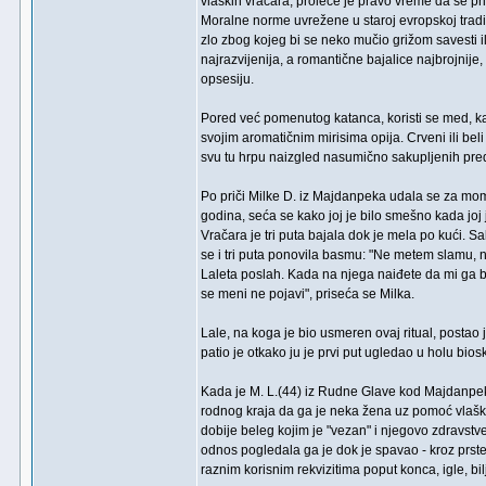
vlaških vračara, proleće je pravo vreme da se pri
Moralne norme uvrežene u staroj evropskoj tradic
zlo zbog kojeg bi se neko mučio grižom savesti il
najrazvijenija, a romantične bajalice najbrojnije,
opsesiju.
Pored već pomenutog katanca, koristi se med, kao 
svojim aromatičnim mirisima opija. Crveni ili beli
svu tu hrpu naizgled nasumično sakupljenih pr
Po priči Milke D. iz Majdanpeka udala se za mom
godina, seća se kako joj je bilo smešno kada joj j
Vračara je tri puta bajala dok je mela po kući. S
se i tri puta ponovila basmu: "Ne metem slamu,
Laleta poslah. Kada na njega naiđete da mi ga b
se meni ne pojavi", priseća se Milka.
Lale, na koga je bio usmeren ovaj ritual, postao 
patio je otkako ju je prvi put ugledao u holu bios
Kada je M. L.(44) iz Rudne Glave kod Majdanpek
rodnog kraja da ga je neka žena uz pomoć vlaške
dobije beleg kojim je "vezan" i njegovo zdravstve
odnos pogledala ga je dok je spavao - kroz prst
raznim korisnim rekvizitima poput konca, igle, bil