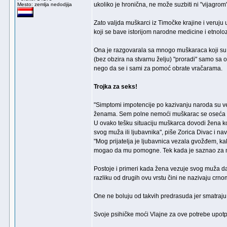
ukoliko je hronična, ne može suzbiti ni "vijagrom"
Mesto: zemlja nedodjija
Zato valjda muškarci iz Timočke krajine i veruju 
koji se bave istorijom narodne medicine i etnolo
Ona je razgovarala sa mnogo muškaraca koji su bi
(bez obzira na stvarnu želju) "proradi" samo sa 
nego da se i sami za pomoć obrate vračarama.
Trojka za seks!
"Simptomi impotencije po kazivanju naroda su 
ženama. Sem polne nemoći muškarac se oseća loše
U ovako tešku situaciju muškarca dovodi žena koj
svog muža ili ljubavnika", piše Zorica Divac i n
"Mog prijatelja je ljubavnica vezala gvožđem, ka
mogao da mu pomogne. Tek kada je saznao za mag
Postoje i primeri kada žena vezuje svog muža da 
razliku od drugih ovu vrstu čini ne nazivaju crn
One ne boluju od takvih predrasuda jer smatra
Svoje psihičke moći Vlajne za ove potrebe upotpun