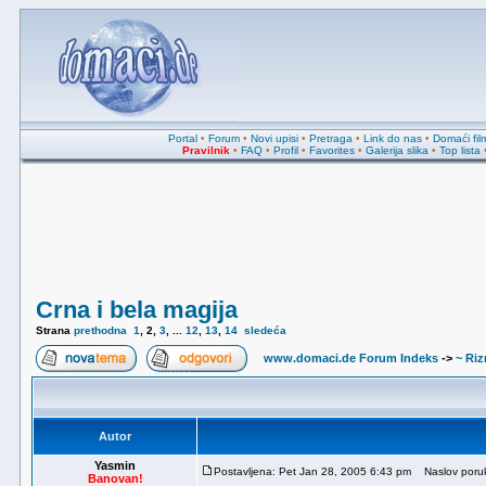
Portal
•
Forum
•
Novi upisi
•
Pretraga
•
Link do nas
•
Domaći fil
Pravilnik
•
FAQ
•
Profil
•
Favorites
•
Galerija slika
•
Top lista
Crna i bela magija
Strana
prethodna
1
,
2
,
3
, ...
12
,
13
,
14
sledeća
www.domaci.de Forum Indeks
->
~ Riz
Autor
Yasmin
Postavljena: Pet Jan 28, 2005 6:43 pm
Naslov poru
Banovan!