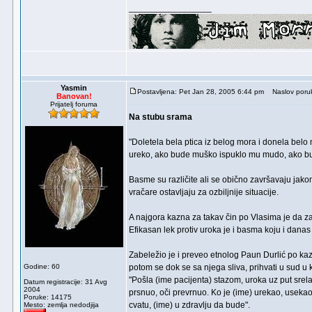
_________________
Yasmin
Postavljena: Pet Jan 28, 2005 6:44 pm
Naslov poru
Banovan!
Prijatelj foruma
Na stubu srama
"Doletela bela ptica iz belog mora i donela belo
ureko, ako bude muško ispuklo mu mudo, ako bud
Basme su različite ali se obično završavaju jako
vračare ostavljaju za ozbiljnije situacije.
A najgora kazna za takav čin po Vlasima je da za l
Efikasan lek protiv uroka je i basma koju i danas 
Zabeležio je i preveo etnolog Paun Durlić po kazi
Godine: 60
potom se dok se sa njega sliva, prihvati u sud u 
"Pošla (ime pacijenta) stazom, uroka uz put srela.
Datum registracije: 31 Avg
2004
prsnuo, oči prevrnuo. Ko je (ime) urekao, usekao -
Poruke: 14175
cvatu, (ime) u zdravlju da bude".
Mesto: zemlja nedodjija