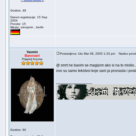
Godine: 48
Datum registracije: 15 Sep
2004
Poruke: 15
Mesto: zrenjanin ,.berlin
Yasmin
Postavljena: Uto Mar 08, 2005 1:33 pm
Naslov poru
Banovan!
Prijatelj foruma
@ smrt ne bavim se magijom ako si na to mislio.
ovo su samo tekstvoi koje sam ja pronasla i postav
_________________
Godine: 60