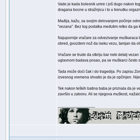
Vade je kada bolesnik umre i još dugo nakon toga
dragana bocne u stražnjicu i to u trenutku orgazm
Mađija, kažu, sa svojim delovanjem počinje odmah
"vezana". Bez tog podatka međutim retko da ga ko
Najupornije vračare za odvezivanje muškaraca traž
obred, gvozdeni nož da iseku vezu, tamjan da ote
Vračare se trude da otkriju bar neki detalj vezan
uglavnom badava posao, pa se muškarci često slu
Tada može doći čak i do tragedija. Po zapisu Zor
izvesnog vremena shvatio je da je opčinjen. Nij
Tek nakon teških batina baba je priznala da je ve
završio u zatvoru. Ali se njegova muškost, nažalos
_________________