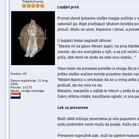
Prijatelj foruma
Lepljivi prsti
Poznat obred ljubavne vlaške magije počinje u sv
opkorači ga. Baje praćkajući strukom bosiljka po
privući. Mažu se usne, trepavice i obrve, a ponek
U bajalici treba naglasiti stihove:
"Stavila mi na glavu Mesec sjajni, na prsa blje
zvezde, da ceo svet gleda u njih, a sa još većim 
priča, dok meni ne dođe da sebi srcu olakša..."
Vlasi misle da ponekad ponešto iz onoga što je su
Godine: 60
priliku vlaške vračare koriste posebne rituale na
"Motam tkanicu u smotuljak da se u crnog petla pr
Datum registracije: 31 Avg
2004
probudi, da mu mira ne da.
Poruke: 14175
Maramo, maramče u odžak te hitnuh u petla te p
Mesto: zemlja nedodjija
čukni, krilima mlatni, kandžama ogrebi, iz sna g
Lek za prevarene
Blaži oblik lečenja neverstava je vrlo popularni
vodu podmetne svom mužu da popije. Kažu da on 
Prevareni supružnik pak, služi se jajetom kukavi