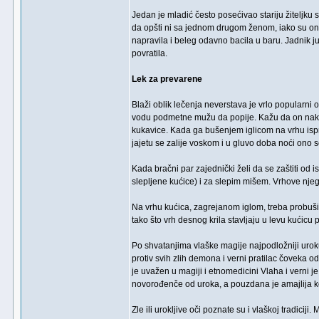
Jedan je mladić često posećivao stariju žiteljk
da opšti ni sa jednom drugom ženom, iako su one 
napravila i beleg odavno bacila u baru. Jadnik ju
povratila.
Lek za prevarene
Blaži oblik lečenja neverstava je vrlo popularni
vodu podmetne mužu da popije. Kažu da on nakon 
kukavice. Kada ga bušenjem iglicom na vrhu ispr
jajetu se zalije voskom i u gluvo doba noći ono se
Kada bračni par zajednički želi da se zaštiti od
slepljene kućice) i za slepim mišem. Vrhove njegov
Na vrhu kućica, zagrejanom iglom, treba probušiti
tako što vrh desnog krila stavljaju u levu kućicu
Po shvatanjima vlaške magije najpodložniji uroku 
protiv svih zlih demona i verni pratilac čoveka od 
je uvažen u magiji i etnomedicini Vlaha i verni je
novorođenče od uroka, a pouzdana je amajlija ko
Zle ili urokljive oči poznate su i vlaškoj tradicij