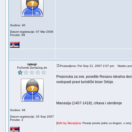
Godine: 40
Datum registracije: 07 Mar 2006
Poruke: 69
talesjr
Postavljena: Pet Sep 21, 2007 2:07 pm
Naslov por
Početnik Domaćeg.de
Preporuka za sve, posetite Resavu idealna desti
vodopadi pravi turistički biser Srbije.
Manasija (1407-1418), crkava i utvrđenje
Godine: 49
Datum registracije: 20 Sep 2007
Poruke: 2
[
Edit by škorpijica
: Pisanje poruke jedne za drugom, u istoj