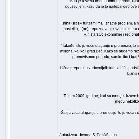
“Sad je u svetu trend odmor u prirodi, bi
oduševljeni, kažu da je to najlepši deo ove 
Istina, srpski turizam ima i znatne problem, a 
posletku, i (ne)prepoznavanje svih struktura 
Ministarstvo ekonomije i regionaln
“Takođe, što je veće ulaganje u promociju, to j
miliona, kojiko i grad Beč. Kako se budemo razvij
promovišemo ponudu, samim tim i budžet 
Lična preporuka zadovoljnih turista biće podstic
biznis
Tokom 2009. godine, kad su mnoge države bele
među nekolko 
Što je veće ulaganje u promociju, to je veća i
Autor/izvor: Jovana S. Polić/Status