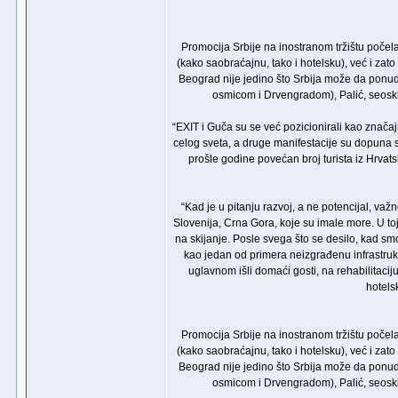
Promocija Srbije na inostranom tržištu počel
(kako saobraćajnu, tako i hotelsku), već i zato
Beograd nije jedino što Srbija može da ponudi
osmicom i Drvengradom), Palić, seoski 
“EXIT i Guča su se već pozicionirali kao značajn
celog sveta, a druge manifestacije su dopuna sa
prošle godine povećan broj turista iz Hrvat
“Kad je u pitanju razvoj, a ne potencijal, važn
Slovenija, Crna Gora, koje su imale more. U to
na skijanje. Posle svega što se desilo, kad smo
kao jedan od primera neizgrađenu infrastruk
uglavnom išli domaći gosti, na rehabilitacij
hotels
Promocija Srbije na inostranom tržištu počel
(kako saobraćajnu, tako i hotelsku), već i zato
Beograd nije jedino što Srbija može da ponudi
osmicom i Drvengradom), Palić, seoski 