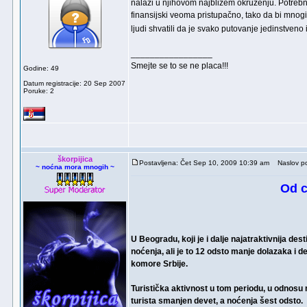
nalazi u njihovom najbližem okruženju. Potrebno
finansijski veoma pristupačno, tako da bi mnogi
ljudi shvatili da je svako putovanje jedinstveno
_________________
Smejte se to se ne placa!!!
Godine: 49
Datum registracije: 20 Sep 2007
Poruke: 2
škorpijica
Postavljena: Čet Sep 10, 2009 10:39 am
Naslov po
~ noćna mora mnogih ~
Od c
U Beogradu, koji je i dalje najatraktivnija dest
noćenja, ali je to 12 odsto manje dolazaka i 
komore Srbije.
Turistička aktivnost u tom periodu, u odnosu n
turista smanjen devet, a noćenja šest odsto.