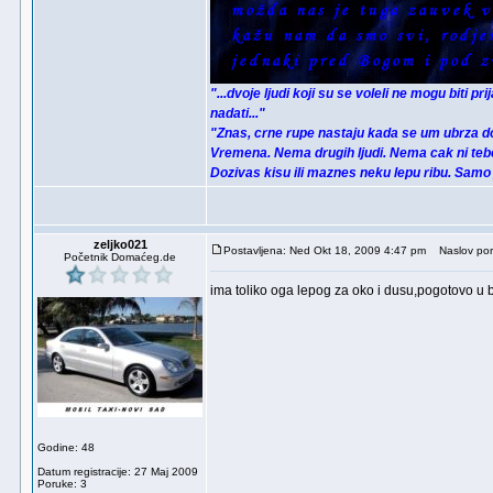
"...dvoje ljudi koji su se voleli ne mogu biti pr
nadati..."
"Znas, crne rupe nastaju kada se um ubrza d
Vremena. Nema drugih ljudi. Nema cak ni tebe
Dozivas kisu ili maznes neku lepu ribu. Samo
zeljko021
Postavljena: Ned Okt 18, 2009 4:47 pm
Naslov por
Početnik Domaćeg.de
ima toliko oga lepog za oko i dusu,pogotovo u b
Godine: 48
Datum registracije: 27 Maj 2009
Poruke: 3