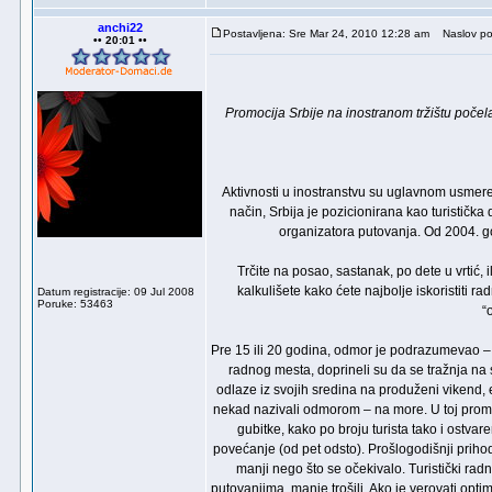
anchi22
Postavljena: Sre Mar 24, 2010 12:28 am
Naslov po
•• 20:01 ••
Promocija Srbije na inostranom tržištu poče
Aktivnosti u inostranstvu su uglavnom usmeren
način, Srbija je pozicionirana kao turistička
organizatora putovanja. Od 2004. godi
Trčite na posao, sastanak, po dete u vrtić,
kalkulišete kako ćete najbolje iskoristiti r
Datum registracije: 09 Jul 2008
Poruke: 53463
“
Pre 15 ili 20 godina, odmor je podrazumevao –
radnog mesta, doprineli su da se tražnja na 
odlaze iz svojih sredina na produženi vikend
nekad nazivali odmorom – na more. U toj prome
gubitke, kako po broju turista tako i ostv
povećanje (od pet odsto). Prošlogodišnji prihod 
manji nego što se očekivalo. Turistički radn
putovanjima, manje trošili. Ako je verovati opti