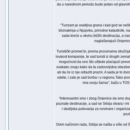
da u narednom periodu bude jedan od glavnih 
“Turizam je osetljiva grana i kad god se neš
bliznakinja u Njujorku, prirodne katastrofe, n
sada kreće u okviru bližih destinacija, a nam
naglašavajući činjenic
Turistički promet bi, prema procenama stručnjak
loukost kompanije, te sad turisti iz drugih zema
mogućnost da ono što uštede plaćajući prevoz
svakako znaju kako da ta zadovoljstva obezbede.
ali da će iz nje odlaziti prazni. A sada je to 
odete, i zato je sad borba i u regionu.Tako po
ima svoju šansu”, kažu u TOS-u
“Interesantni smo i zbog činjenice da smo dugo
poznate destinacije, a sad se Srbija otvara i 
i studijska putovanja za novinare i organiza
pozi
Ovim načinom rada, Srbija se našla u više od 50