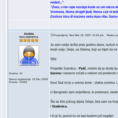
nadati..."
"Znas, crne rupe nastaju kada se um ubrza d
Vremena. Nema drugih ljudi. Nema cak ni tebe
Dozivas kisu ili maznes neku lepu ribu. Samo
Anđela
Postavljena: Ned Mar 18, 2007 11:04 pm
Naslov po
inso umjetnica
Ja sam ovdje došla prije godinu dana, razlozi ni
imali volje i želje, sa Srbima, koji su htjeli da
!![/b]
Posjetite Suboticu -
Palić
, mislim da je dosta l
bazenu
i naravno ručati u nekom od predivnih r
Godine: 41
Datum registracije: 18 Dec 2006
Poruke: 10293
Novi Sad mi je u svemu tome - zlatna sredina. Uk
U Beogradu sam smještena, tu prebivam, studir
Što se tiče južnog dijela Srbije, bila sam na K
i
Studenica
..
I to je to, javnut ću se kad budem još negdje!