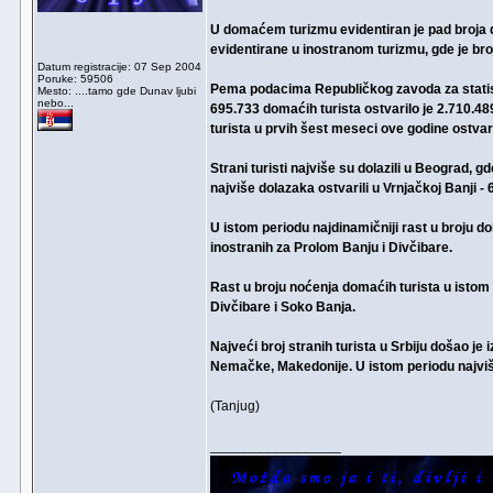
U domaćem turizmu evidentiran je pad broja do
evidentirane u inostranom turizmu, gde je bro
Datum registracije: 07 Sep 2004
Poruke: 59506
Pema podacima Republičkog zavoda za statistik
Mesto: ....tamo gde Dunav ljubi
nebo...
695.733 domaćih turista ostvarilo je 2.710.48
turista u prvih šest meseci ove godine ostva
Strani turisti najviše su dolazili u Beograd, g
najviše dolazaka ostvarili u Vrnjačkoj Banji -
U istom periodu najdinamičniji rast u broju d
inostranih za Prolom Banju i Divčibare.
Rast u broju noćenja domaćih turista u istom 
Divčibare i Soko Banja.
Najveći broj stranih turista u Srbiju došao je i
Nemačke, Makedonije. U istom periodu najviše 
(Tanjug)
_________________