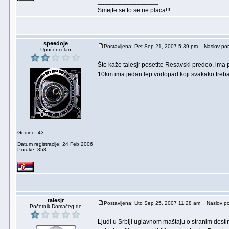
_________________
Smejte se to se ne placa!!!
speedoje
Postavljena: Pet Sep 21, 2007 5:39 pm
Naslov por
Upućeni član
Što kaže talesjr posetite Resavski predeo, ima p
10km ima jedan lep vodopad koji svakako treba ob
Godine: 43
Datum registracije: 24 Feb 2006
Poruke: 358
talesjr
Postavljena: Uto Sep 25, 2007 11:28 am
Naslov po
Početnik Domaćeg.de
Ljudi u Srbiji uglavnom maštaju o stranim destin