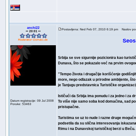
anchi22
Postavljena: Ned Feb 07, 2010 6:19 pm
Naslov por
•• 20:01 ••
Seosk
Srbija se sve sigurnije pozicionira kao turisti
Dunava, što se pokazalo već na prvim ovogo
"Tempo života i drugačije korišćenje godišnji
more, nego odlazak u prirodne ambijente, što je
je Tanjugu predstavnica Turističke organizacij
Ističući da Srbija ima ponudu i za jedno i za 
Datum registracije: 09 Jul 2008
To više nije samo soba kod domaćina, sad post
Poruke: 53463
pristupačne.
Turistima se uz to nude i razne druge mogućnost
podsetila da su slična interesovanja iskazana
Rimu i na Dunavskoj turističkoj berzi u Beču.