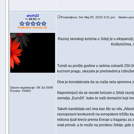
anchi22
Postavljena: Sre Maj 05, 2010 3:21 pm
Naslov por
•• 20:01 ••
Razvoj seoskog turizma u Srbiji je u ekspanziji
Koštunićima, n
Turisti su prošle godine u selima ostvarili 250.
kućnom pragu, ukazala je predsednica Udružen
Ona je konstatovala da su naša sela spremna za d
Datum registracije: 09 Jul 2008
Poruke: 53463
Napominjući da se seoski turizam u Srbiji razvij
zemalja „Eurožit”, kako bi naši domaćini koji im
Takvih kandidata već ima kao što su vila „Albed
ravnopravni konkurenti na evropskom tržištu kaz
miliona ljudi kreće prema Evropi u traganju za 
vrati prirodi, a to može na prostoru Srbije, gd