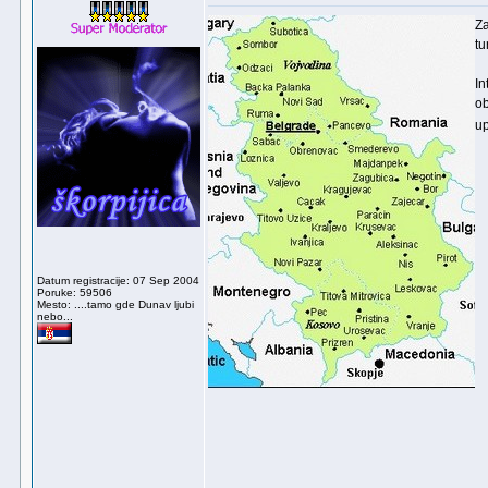
Za
tu
In
ob
up
Datum registracije: 07 Sep 2004
Poruke: 59506
Mesto: ....tamo gde Dunav ljubi
nebo...