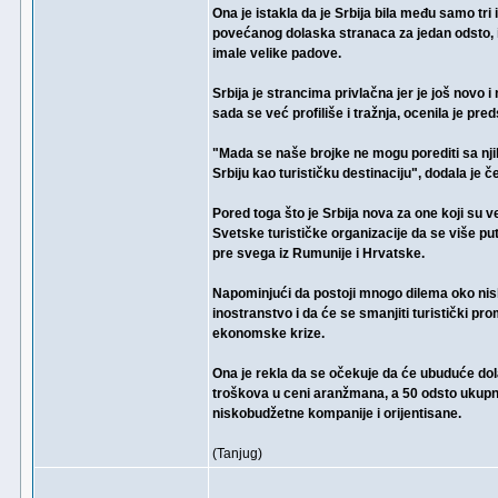
Ona je istakla da je Srbija bila među samo tri 
povećanog dolaska stranaca za jedan odsto, 
imale velike padove.
Srbija je strancima privlačna jer je još novo 
sada se već profiliše i tražnja, ocenila je pr
"Mada se naše brojke ne mogu porediti sa nji
Srbiju kao turističku destinaciju", dodala je 
Pored toga što je Srbija nova za one koji su v
Svetske turističke organizacije da se više pu
pre svega iz Rumunije i Hrvatske.
Napominjući da postoji mnogo dilema oko nisk
inostranstvo i da će se smanjiti turistički pr
ekonomske krize.
Ona je rekla da se očekuje da će ubuduće dolaz
troškova u ceni aranžmana, a 50 odsto ukupno
niskobudžetne kompanije i orijentisane.
(Tanjug)