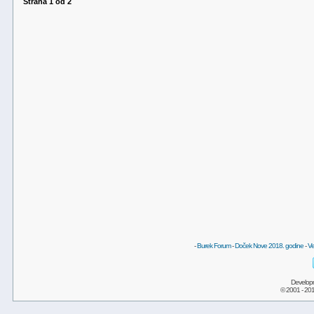
Strana
1
od
2
-
Burek Forum
-
Doček Nove 2018. godine
-
Ve
Develop
© 2001 - 20