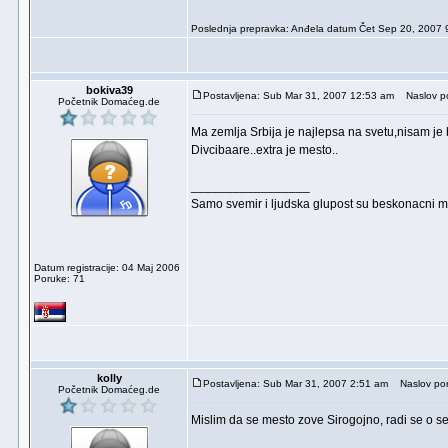
Poslednja prepravka: Anđela datum Čet Sep 20, 2007 
bokiva39
Postavljena: Sub Mar 31, 2007 12:53 am
Naslov po
Početnik Domaćeg.de
Ma zemlja Srbija je najlepsa na svetu,nisam je
Divcibaare..extra je mesto..
_________________
Samo svemir i ljudska glupost su beskonacni ma
Datum registracije: 04 Maj 2006
Poruke: 71
kolly
Postavljena: Sub Mar 31, 2007 2:51 am
Naslov por
Početnik Domaćeg.de
Mislim da se mesto zove Sirogojno, radi se o se