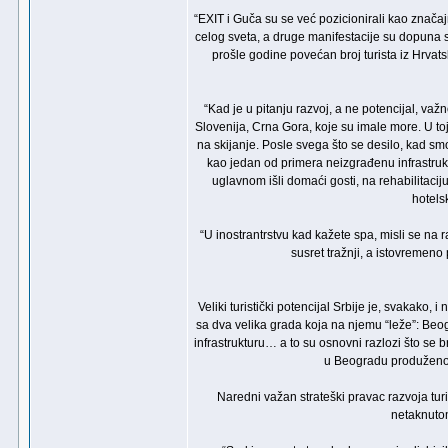
“EXIT i Guča su se već pozicionirali kao značajn
celog sveta, a druge manifestacije su dopuna sa
prošle godine povećan broj turista iz Hrvat
“Kad je u pitanju razvoj, a ne potencijal, važn
Slovenija, Crna Gora, koje su imale more. U to
na skijanje. Posle svega što se desilo, kad smo
kao jedan od primera neizgrađenu infrastruk
uglavnom išli domaći gosti, na rehabilitacij
hotels
“U inostrantrstvu kad kažete spa, misli se na r
susret tražnji, a istovremeno
Veliki turistički potencijal Srbije je, svakako
sa dva velika grada koja na njemu “leže”: Beo
infrastrukturu… a to su osnovni razlozi što se b
u Beogradu produženo n
Naredni važan strateški pravac razvoja tur
netaknutom