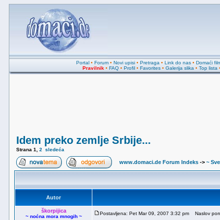
Portal
•
Forum
•
Novi upisi
•
Pretraga
•
Link do nas
•
Domaći fil
Pravilnik
•
FAQ
•
Profil
•
Favorites
•
Galerija slika
•
Top lista
Idem preko zemlje Srbije...
Strana
1
,
2
sledeća
www.domaci.de Forum Indeks
->
~ Sve
Autor
škorpijica
Postavljena: Pet Mar 09, 2007 3:32 pm
Naslov poruk
~ noćna mora mnogih ~