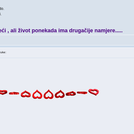
do.
.
ći , ali život ponekada ima drugačije namjere.....
uke: