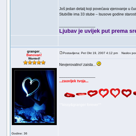
Još jedan detalj koji povećava vjerovanje u ču
Stubište ima 33 stube – Isusove godine starosti
_________________
Ljubav je uvijek put prema sre
granger_
Postavljena: Pet Okt 19, 2007 4:12 pm
Naslov por
Banovan!
Wanted!
Nevjerovatno! zaista...
_________________
...zauvijek tvoja...
**kissy&granger forever**
Godine: 36