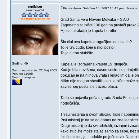
crnibiser
Postavljena: Sub Jun 16, 2007 10:42 pm
Naslov p
samotvoja24
Grad Santa Fe u Novom Meksiku – S A D
Zagonetno stubište 130 godina privlači preko 25
Mjesto atrakcije je kapela Loretto
Što čini ovu kapelu drugačijom od ostalih?
To je tzv. čudo, koje u njoj postoji.
To je njeno stubište.
Godine: 49
Kapela je izgrađena krajem 19. stoljeća.
Kad je bila dovršena, časne sestre su primjetil
Datum registracije: 22 Maj 2005
Poruke: 11005
pokucao je na njihova vrata i rekao im da je on
Mesto: Sarajevo
Nitko nije mogao shvatiti kako stubište može sam
završenog posla, ne tražeći plaću.
Tada se pojavila priča u gradu Santa Fe, da je 
hodočašća.
Tri su misterija u ovom slučaju, koje napominju
Prvi misterij je da se do danas ne zna identitet 
Drugi misterij je da svi arhitekti, inžinjeri i zn
kako stubište može stajati samo za sebe, bez 
I treći misterij je – odakle potječe drvo. Nakon