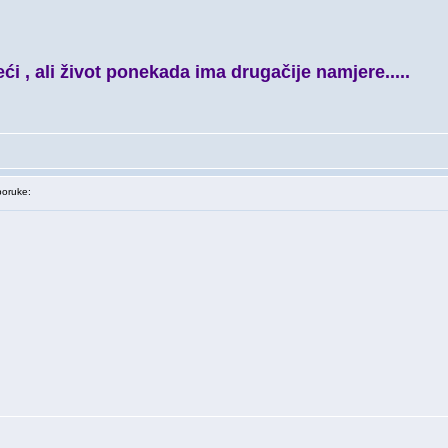
ći , ali život ponekada ima drugačije namjere.....
oruke: