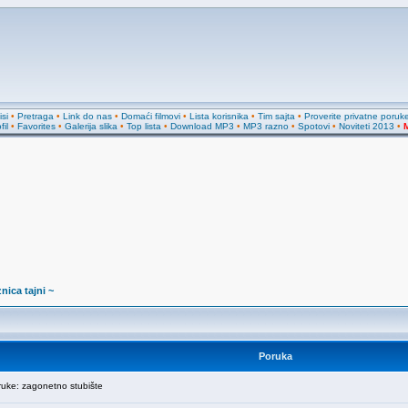
si
•
Pretraga
•
Link do nas
•
Domaći filmovi
•
Lista korisnika
•
Tim sajta
•
Proverite privatne poruk
fil
•
Favorites
•
Galerija slika
•
Top lista
•
Download MP3
•
MP3 razno
•
Spotovi
•
Noviteti 2013
•
M
nica tajni ~
Poruka
ke: zagonetno stubište