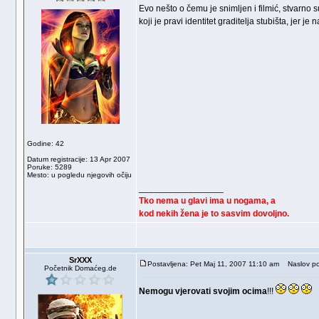
Evo nešto o čemu je snimljen i filmić, stvarno 
koji je pravi identitet graditelja stubišta, jer
Godine: 42
Datum registracije: 13 Apr 2007
Poruke: 5289
Mesto: u pogledu njegovih očiju
_________________
Tko nema u glavi ima u nogama, a
kod nekih žena je to sasvim dovoljno.
SrXXX
Postavljena: Pet Maj 11, 2007 11:10 am
Naslov po
Početnik Domaćeg.de
Nemogu vjerovati svojim ocima
!!!