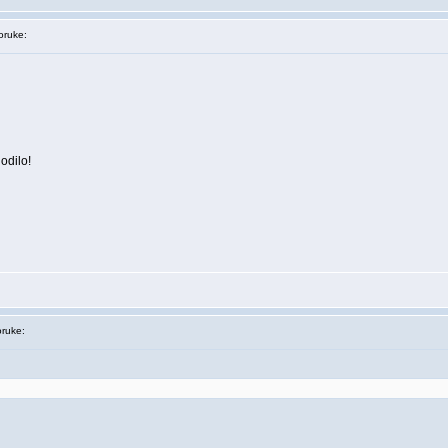
ruke:
odilo!
ruke: