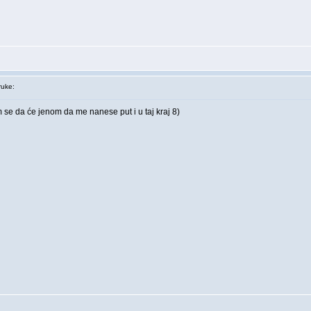
uke:
se da će jenom da me nanese put i u taj kraj 8)