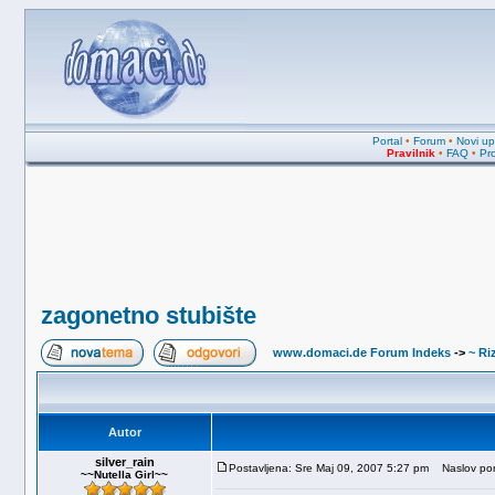
Portal
•
Forum
•
Novi upi
Pravilnik
•
FAQ
•
Pro
zagonetno stubište
www.domaci.de Forum Indeks
->
~ Riz
Autor
silver_rain
Postavljena: Sre Maj 09, 2007 5:27 pm
Naslov poru
~~Nutella Girl~~