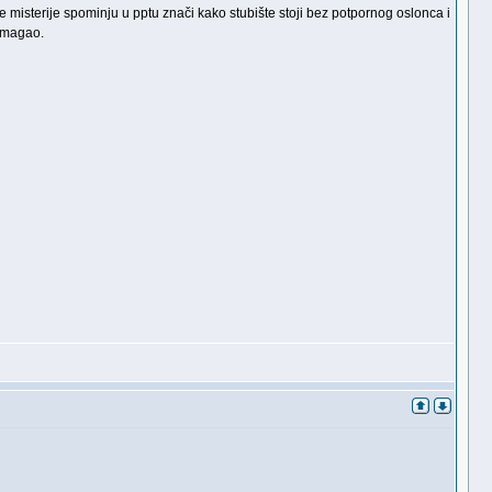
se misterije spominju u pptu znači kako stubište stoji bez potpornog oslonca i
pomagao.