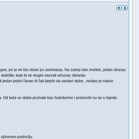
gne, jer je on bio stolar po zanimanju. Na zadnji dan molitve, jedan stranac
stubište, koje bi se mogle nazvati vrhunac stolarije.
i jedan jedini čavao ili čak ljepilo da sastavi stube...nestao je nakon
ra. Od tada su stube poznate kao čudotvorne i pretvorile su se u mjesto
om njihovom području.