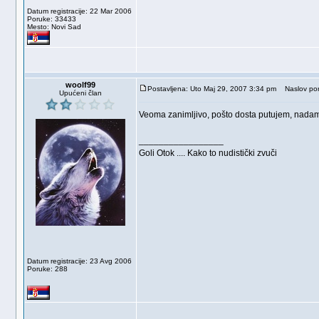
Datum registracije: 22 Mar 2006
Poruke: 33433
Mesto: Novi Sad
woolf99
Postavljena: Uto Maj 29, 2007 3:34 pm
Naslov por
Upućeni član
Veoma zanimljivo, pošto dosta putujem, nadam 
_________________
Goli Otok .... Kako to nudistički zvuči
Datum registracije: 23 Avg 2006
Poruke: 288