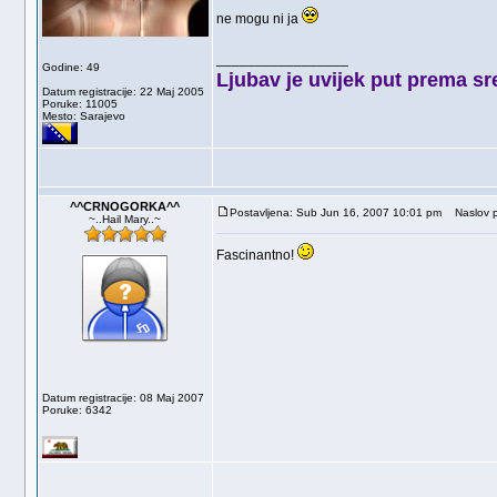
ne mogu ni ja
_________________
Godine: 49
Ljubav je uvijek put prema sre
Datum registracije: 22 Maj 2005
Poruke: 11005
Mesto: Sarajevo
^^CRNOGORKA^^
Postavljena: Sub Jun 16, 2007 10:01 pm
Naslov p
~..Hail Mary..~
Fascinantno!
Datum registracije: 08 Maj 2007
Poruke: 6342