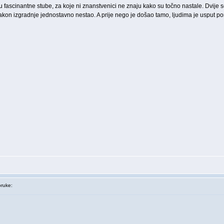
su fascinantne stube, za koje ni znanstvenici ne znaju kako su točno nastale. Dvije 
 je nakon izgradnje jednostavno nestao. A prije nego je došao tamo, ljudima je usput 
ruke: