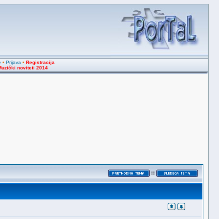
e
•
Prijava
•
Registracija
uzički noviteti 2014
::