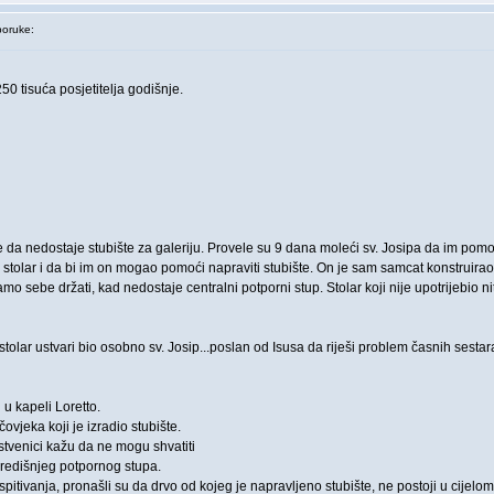
oruke:
0 tisuća posjetitelja godišnje.
e da nedostaje stubište za galeriju. Provele su 9 dana moleći sv. Josipa da im pomo
 stolar i da bi im on mogao pomoći napraviti stubište. On je sam samcat konstruirao 
o sebe držati, kad nedostaje centralni potporni stup. Stolar koji nije upotrijebio nit
stolar ustvari bio osobno sv. Josip...poslan od Isusa da riješi problem časnih sesta
 u kapeli Loretto.
čovjeka koji je izradio stubište.
anstvenici kažu da ne mogu shvatiti
središnjeg potpornog stupa.
 ispitivanja, pronašli su da drvo od kojeg je napravljeno stubište, ne postoji u cijel