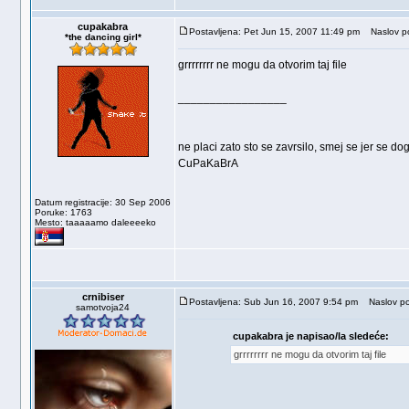
cupakabra
Postavljena: Pet Jun 15, 2007 11:49 pm
Naslov po
*the dancing girl*
grrrrrrrr ne mogu da otvorim taj file
_________________
ne placi zato sto se zavrsilo, smej se jer se dog
CuPaKaBrA
Datum registracije: 30 Sep 2006
Poruke: 1763
Mesto: taaaaamo daleeeeko
crnibiser
Postavljena: Sub Jun 16, 2007 9:54 pm
Naslov po
samotvoja24
cupakabra je napisao/la sledeće:
grrrrrrrr ne mogu da otvorim taj file