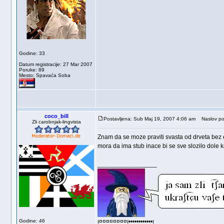
Godine: 33
Datum registracije: 27 Mar 2007
Poruke: 89
Mesto: Spavaća Soba
coco_bill
Postavljena: Sub Maj 19, 2007 4:06 am
Naslov po
Zli carobnjak-lingvista
Znam da se moze praviti svasta od drveta bez ek
mora da ima stub inace bi se sve slozilo dole k
_________________
Godine: 46
ı¤¤¤¤¤¤¤¤ı••••••••••••ı