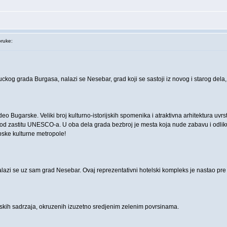
ruke:
ckog grada Burgasa, nalazi se Nesebar, grad koji se sastoji iz novog i starog del
deo Bugarske. Veliki broj kulturno-istorijskih spomenika i atraktivna arhitektura uvr
pod zastitu UNESCO-a. U oba dela grada bezbroj je mesta koja nude zabavu i odlik
ske kulturne metropole!
azi se uz sam grad Nesebar. Ovaj reprezentativni hotelski kompleks je nastao pre n
ionskih sadrzaja, okruzenih izuzetno sredjenim zelenim povrsinama.