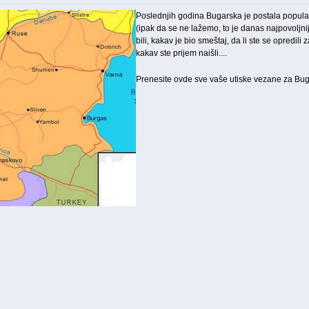
Poslednjih godina Bugarska je postala popularn
(ipak da se ne lažemo, to je danas najpovoljni
bili, kakav je bio smeštaj, da li ste se opredil
kakav ste prijem naišli....
Prenesite ovde sve vaše utiske vezane za Buga