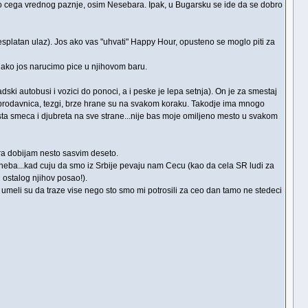
go cega vrednog paznje, osim Nesebara. Ipak, u Bugarsku se ide da se dobro
platan ulaz). Jos ako vas "uhvati" Happy Hour, opusteno se moglo piti za
 ako jos narucimo pice u njihovom baru.
ki autobusi i vozici do ponoci, a i peske je lepa setnja). On je za smestaj
ta prodavnica, tezgi, brze hrane su na svakom koraku. Takodje ima mnogo
 dosta smeca i djubreta na sve strane...nije bas moje omiljeno mesto u svakom
tra dobijam nesto sasvim deseto.
do neba...kad cuju da smo iz Srbije pevaju nam Cecu (kao da cela SR ludi za
u ostalog njihov posao!).
meli su da traze vise nego sto smo mi potrosili za ceo dan tamo ne stedeci