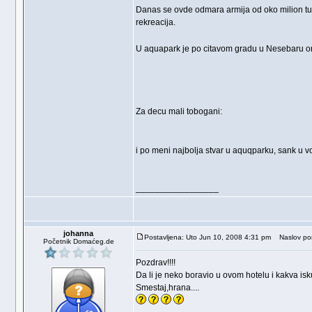
Danas se ovde odmara armija od oko milion turi
rekreacija.
U aquapark je po citavom gradu u Nesebaru org
Za decu mali tobogani:
i po meni najbolja stvar u aquqparku, sank u v
_________________
johanna
Postavljena: Uto Jun 10, 2008 4:31 pm
Naslov por
Početnik Domaćeg.de
Pozdrav!!!!
Da li je neko boravio u ovom hotelu i kakva is
Smestaj,hrana....