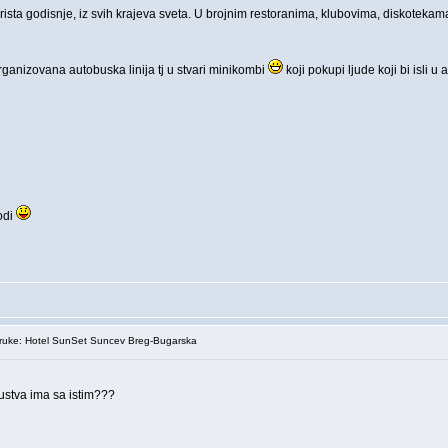
sta godisnje, iz svih krajeva sveta. U brojnim restoranima, klubovima, diskotekama
anizovana autobuska linija tj u stvari minikombi
koji pokupi ljude koji bi isli 
odi
uke: Hotel SunSet Suncev Breg-Bugarska
kustva ima sa istim???