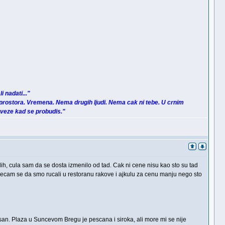
i nadati..."
prostora. Vremena. Nema drugih ljudi. Nema cak ni tebe. U crnim
zveze kad se probudis."
h, cula sam da se dosta izmenilo od tad. Cak ni cene nisu kao sto su tad
. Secam se da smo rucali u restoranu rakove i ajkulu za cenu manju nego sto
san. Plaza u Suncevom Bregu je pescana i siroka, ali more mi se nije