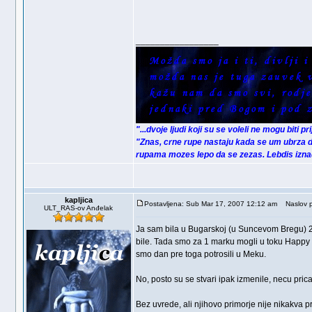
_________________
"...dvoje ljudi koji su se voleli ne mogu biti p
"Znas, crne rupe nastaju kada se um ubrza d
rupama mozes lepo da se zezas. Lebdis iznad 
kapljica
Postavljena: Sub Mar 17, 2007 12:12 am
Naslov p
ULT_RAS-ov Anđelak
Ja sam bila u Bugarskoj (u Suncevom Bregu) 20
bile. Tada smo za 1 marku mogli u toku Happy H
smo dan pre toga potrosili u Meku.
No, posto su se stvari ipak izmenile, necu pric
Bez uvrede, ali njihovo primorje nije nikakva 