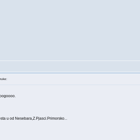
ruke:
ooogoooo.
ta u od Nesebara,Z.Pjasci.Primorsko...