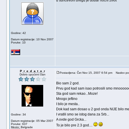
u suncevom bregu je dobar nocni zivot
Godine: 42
Datum registracije: 10 Nov 2007
Poruke: 10
P_r_e_d_a_t_o_r
Postavljena: Čet Nov 15, 2007 6:54 pm
Naslov po
Dobro upućeni član
Bio sam 2 god.
Prvu god kad sam isao potrosili smo mnoooo
Sta god sam rekao...Moze!
Mnogo jeftino
I bilo je mesta..
Dok kad sam dosao u 2 god onda NIJE bilo mes
I vratili smo se istog dana za Srb...
Godine: 34
A ovde god Grcka...
Datum registracije: 05 Mar 2007
Poruke: 637
To je bilo pre 2.3 god....
Mesto: Belgrade