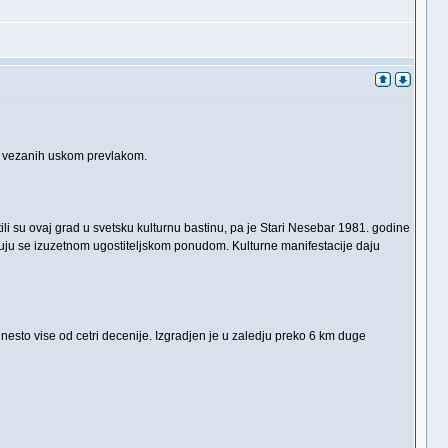
a, vezanih uskom prevlakom.
stili su ovaj grad u svetsku kulturnu bastinu, pa je Stari Nesebar 1981. godine
uju se izuzetnom ugostiteljskom ponudom. Kulturne manifestacije daju
esto vise od cetri decenije. Izgradjen je u zaledju preko 6 km duge