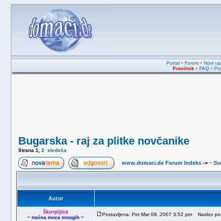
Portal
•
Forum
•
Novi upi
Pravilnik
•
FAQ
•
Pro
Bugarska - raj za plitke novčanike
Strana
1
,
2
sledeća
www.domaci.de Forum Indeks
->
~ Sv
Autor
škorpijica
Postavljena: Pet Mar 09, 2007 3:52 pm
Naslov poru
~ noćna mora mnogih ~