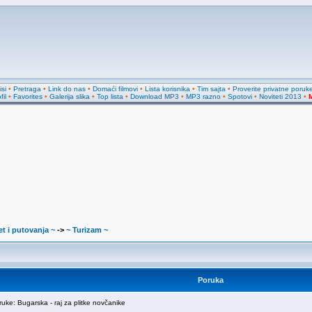
si
•
Pretraga
•
Link do nas
•
Domaći filmovi
•
Lista korisnika
•
Tim sajta
•
Proverite privatne poruk
fil
•
Favorites
•
Galerija slika
•
Top lista
•
Download MP3
•
MP3 razno
•
Spotovi
•
Noviteti 2013
•
M
et i putovanja ~
->
~ Turizam ~
Poruka
ke: Bugarska - raj za plitke novčanike