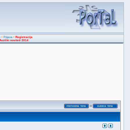
e
•
Prijava
•
Registracija
uzički noviteti 2014
::