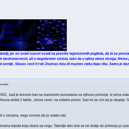
rijatelji, jer se svaki susret svodi na previše tajanstvenih pogleda, da bi se prestal
o beskonacnosti, ali u negativnom smislu, tako da u njima nema nicega. Nema 
zemlje. Slusas rock'n'roll. Dozivas kisu ili maznes neku lepu ribu. Samo je be
oruke:
02., kad je krenulo bas sa masovnim ponudama za njihovo primorje. Iz prica ostali
oura dobiti 2 tekile...slicne cene i sa ostalim picem. Sad mi se cini da je skuplje
ati o cenama, nego onome sto je ostalo isto.
prirodna lepota koja obara sa nogu. Takodje deo dok se ne dodje do primorja je uza