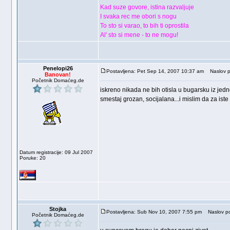
Kad suze govore, istina razvaljuje
I svaka rec me obori s nogu
To sto si varao, to bih ti oprostila
Al' sto si mene - to ne mogu!
Penelopi26
Postavljena: Pet Sep 14, 2007 10:37 am
Naslov p
Banovan!
Početnik Domaćeg.de
iskreno nikada ne bih otisla u bugarsku iz jed
smestaj grozan, socijalana...i mislim da za i
Datum registracije: 09 Jul 2007
Poruke: 20
Stojka
Postavljena: Sub Nov 10, 2007 7:55 pm
Naslov po
Početnik Domaćeg.de