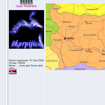
Datum registracije: 07 Sep 2004
Poruke: 59506
Mesto: ....tamo gde Dunav ljubi
nebo...