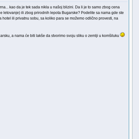
a... kao da je tek sada nikla u našoj blizini. Da li je to samo zbog cena
je letovanje) ili zbog prirodnih lepota Bugarske? Podelite sa nama gde ste
i za hotel ili privatnu sobu, sa koliko para se možemo odlično provesti, na
rsku, a nama će biti lakše da stvorimo svoju sliku o zemlji u komšiluku