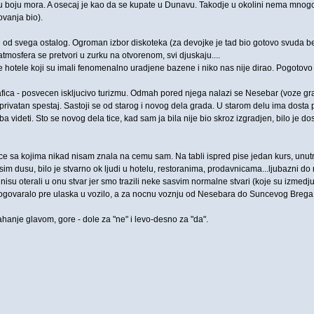
nu boju mora. A osecaj je kao da se kupate u Dunavu. Takodje u okolini nema mno
ovanja bio).
od svega ostalog. Ogroman izbor diskoteka (za devojke je tad bio gotovo svuda bes
tmosfera se pretvori u zurku na otvorenom, svi djuskaju....
e hotele koji su imali fenomenalno uradjene bazene i niko nas nije dirao. Pogotovo
fica - posvecen iskljucivo turizmu. Odmah pored njega nalazi se Nesebar (voze grads
e privatan spestaj. Sastoji se od starog i novog dela grada. U starom delu ima dos
eba videti. Sto se novog dela tice, kad sam ja bila nije bio skroz izgradjen, bilo je
ice sa kojima nikad nisam znala na cemu sam. Na tabli ispred pise jedan kurs, unu
esim dusu, bilo je stvarno ok ljudi u hotelu, restoranima, prodavnicama...ljubazni 
as nisu oterali u onu stvar jer smo trazili neke sasvim normalne stvari (koje su izmedj
dogovaralo pre ulaska u vozilo, a za nocnu voznju od Nesebara do Suncevog Brega u
anje glavom, gore - dole za "ne" i levo-desno za "da".