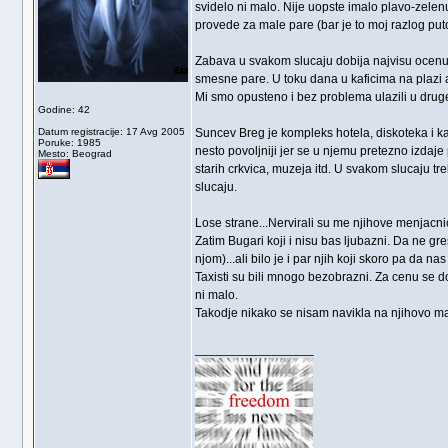
svidelo ni malo. Nije uopste imalo plavo-zele
provede za male pare (bar je to moj razlog put
Zabava u svakom slucaju dobija najvisu ocenu 
smesne pare. U toku dana u kaficima na plazi a
Mi smo opusteno i bez problema ulazili u drug
Godine: 42
Datum registracije: 17 Avg 2005
Suncev Breg je kompleks hotela, diskoteka i ka
Poruke: 1985
nesto povoljniji jer se u njemu pretezno izdaj
Mesto: Beograd
starih crkvica, muzeja itd. U svakom slucaju tr
slucaju.
Lose strane...Nervirali su me njihove menjacn
Zatim Bugari koji i nisu bas ljubazni. Da ne gr
njom)...ali bilo je i par njih koji skoro pa da n
Taxisti su bili mnogo bezobrazni. Za cenu se 
ni malo.
Takodje nikako se nisam navikla na njihovo mah
_________________