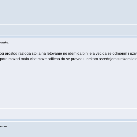
oruke:
nog prostog razloga sto ja na letovanje ne idem da bih jela vec da se odmorim i uzi
ste pare mozad malo vise moze odlicno da se proved u nekom osrednjem turskom leto
ruke: