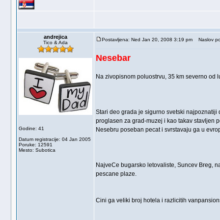
andrejica
Postavljena: Ned Jan 20, 2008 3:19 pm
Naslov po
Tico & Ada
Nesebar
Na zivopisnom poluostrvu, 35 km severno od lu
Stari deo grada je sigurno svetski najpoznatiji 
proglasen za grad-muzej i kao takav stavljen 
Godine: 41
Nesebru poseban pecat i svrstavaju ga u evrop
Datum registracije: 04 Jan 2005
Poruke: 12591
Mesto: Subotica
NajveCe bugarsko letovaliste, Suncev Breg, nal
pescane plaze.
Cini ga veliki broj hotela i razlicitih vanpans