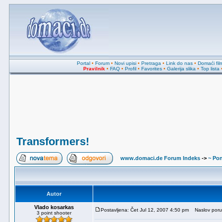
Portal
•
Forum
•
Novi upisi
•
Pretraga
•
Link do nas
•
Domaći fil
Pravilnik
•
FAQ
•
Profil
•
Favorites
•
Galerija slika
•
Top lista
Transformers!
www.domaci.de Forum Indeks
->
~ Pon
Autor
Vlado kosarkas
Postavljena: Čet Jul 12, 2007 4:50 pm
Naslov poruk
3 point shooter