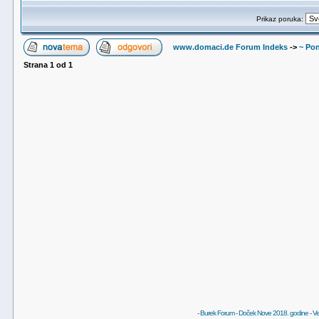
Prikaz poruka:
www.domaci.de Forum Indeks
->
~ Pon
Strana
1
od
1
-
Burek Forum
-
Doček Nove 2018. godine
-
Ve