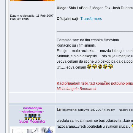
Uloge:
Shia LaBeouf, Megan Fox, Josh Duhamel, 
Datum registracije: 11 Feb 2007
Oficijalni sajt:
Transformers
Poruke: 4685
____________________________________
Odrastao sam na tim crtanim filmovima.
Konacno su i fim snimili.
Film je.... malo reci extra.... mozda i zbog te nost
Snimak je bio bioskopski..... sto mi je umanjilo 
Jedva cekam da stigne u bioskop pa da ga pog
Uf..... jedva cekam
_________________
Kad pripadam tebi, tad konačno potpuno pri
Michelangelo Buonarotti
nastasenjka
Postavljena: Sub Avg 25, 2007 4:40 pm
Naslov por
~daydreaming~
gledala sam ga, nisam se bas odusevila...kao ne
razocarana...vredi pogledati u svakom slucaju