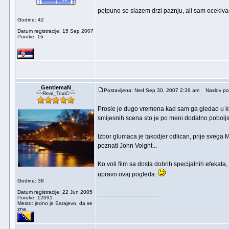
potpuno se slazem drzi paznju, ali sam oceki
Godine: 42
Datum registracije: 15 Sep 2007
Poruke: 16
_GentlemaN_
Postavljena: Ned Sep 30, 2007 2:39 am
Naslov po
~~Real_ToxiC~~
Prosle je dugo vremena kad sam ga gledao u kin
smijesnih scena sto je po meni dodatno poboljsa
Izbor glumaca je takodjer odlican, prije svega 
poznati John Voight...
Ko voli film sa dosta dobrih specijalnih efekat
upravo ovaj pogleda.
Godine: 38
Datum registracije: 22 Jun 2005
_________________
Poruke: 12091
Mesto: jedno je Sarajevo, da se
zna