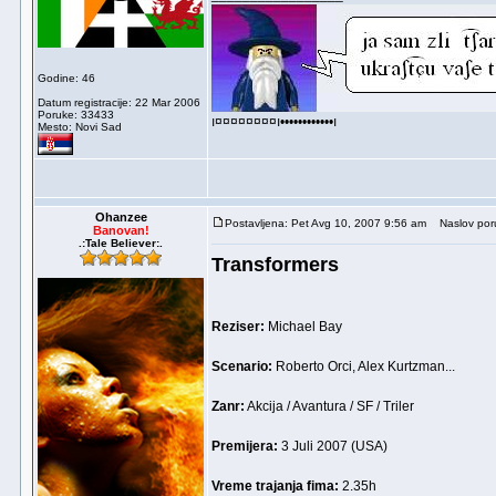
Godine: 46
Datum registracije: 22 Mar 2006
Poruke: 33433
ı¤¤¤¤¤¤¤¤ı••••••••••••ı
Mesto: Novi Sad
Ohanzee
Postavljena: Pet Avg 10, 2007 9:56 am
Naslov por
Banovan!
.:Tale Believer:.
Transformers
Reziser:
Michael Bay
Scenario:
Roberto Orci, Alex Kurtzman...
Zanr:
Akcija / Avantura / SF / Triler
Premijera:
3 Juli 2007 (USA)
Vreme trajanja fima:
2.35h