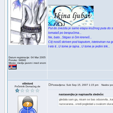
_________________
Put do zvezda je samo etapa kružnog puta do s
lomataš po bespućima...
Ne, bato...Stigao si čim kreneš...
Cilj nosiš skriven pod kaputom, istetoviran na 
I eto ti...U tome je tajna...U tome je jedini trik...
Datum registracije: 04 Mar 2005
Poruke: 34840
Mesto: medju javom i med snom
vilinlord
Postavljena: Sub Sep 15, 2007 1:15 pm
Naslov po
Početnik Domaćeg.de
nastasenjka je napisao/la sledeće:
gledala sam ga, nisam se bas odusevila...kao
razocarana...vredi pogledati u svakom sluc