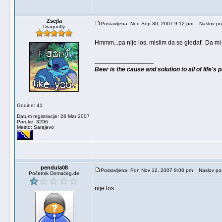
Zsejla
Postavljena: Ned Sep 30, 2007 9:12 pm
Naslov po
Dragonfly
Hmmm...pa nije los, mislim da se gledat'. Da mi je 
_________________
Beer is the cause and solution to all of life's
Godine: 41
Datum registracije: 28 Mar 2007
Poruke: 3296
Mesto: Sarajevo
pendula08
Postavljena: Pon Nov 12, 2007 8:06 pm
Naslov por
Početnik Domaćeg.de
nije los