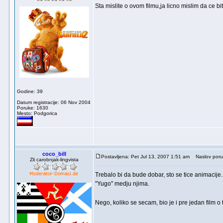
Sta mislite o ovom filmu,ja licno mislim da ce bit
Godine: 39
Datum registracije: 06 Nov 2004
Poruke: 1630
Mesto: Podgorica
coco_bill
Postavljena: Pet Jul 13, 2007 1:51 am
Naslov poru
Zli carobnjak-lingvista
Trebalo bi da bude dobar, sto se tice animacije.
"Yugo" medju njima.
Nego, koliko se secam, bio je i pre jedan film 
_________________