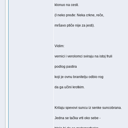
klonuo na cesti.
(I neko pređe: Neka crkne, reče,
mršavo ptiče nije za jesti).
Vidim:
vernici i verolomci sviraju na istoj fruli
podlog pastira
koji je ovnu branitelju odbio rog
da ga učini krotkim.
Krilaju spevovi suncu iz senke suncobrana.
Jedna se tačka vrti oko sebe -