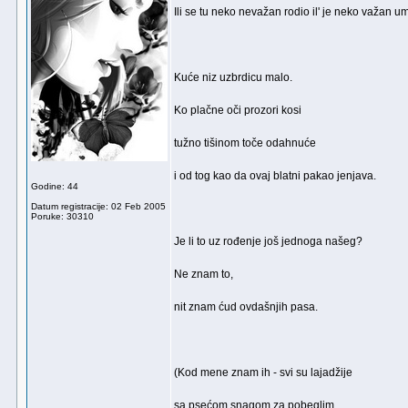
Ili se tu neko nevažan rodio il' je neko važan u
Kuće niz uzbrdicu malo.
Ko plačne oči prozori kosi
tužno tišinom toče odahnuće
i od tog kao da ovaj blatni pakao jenjava.
Godine: 44
Datum registracije: 02 Feb 2005
Poruke: 30310
Je li to uz rođenje još jednoga našeg?
Ne znam to,
nit znam ćud ovdašnjih pasa.
(Kod mene znam ih - svi su lajadžije
sa psećom snagom za pobeglim,