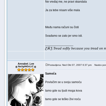
Ne vređaj me, ne pravi skandala
Ja za tebe nisam više mala
Među nama računi su čisti
Svađamo se zato jer smo isti.
_________________
ƸӜƷ Tread softly because you tread on
Annabel_Lee
Postavljena: Ned Okt 07, 2007 6:37 pm
Naslov por
ஐ NaUgHtGeLiC ஐ
Samoća
Povlačim se u svoju samoću
tamo gde su ljudi moga kova
tamo gde se teško živi noću