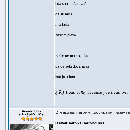
i da sebi dočaravaš
da su brda
a ta brda
sasvim plava.
Zašto ne bih pokušao
pa da sebi dočaravaš
kad ja odem.
_________________
ƸӜƷ Tread softly because you tread on
Annabel_Lee
Postavljena: Ned Okt 07, 2007 6:35 pm
Naslov por
ஐ NaUgHtGeLiC ஐ
U svetu vernika i verolomnika