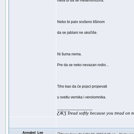
htela bi da se metamorfozira.
Nebo bi palo srušeno tišinom
da se jablani ne ukočiše.
Ni šuma nema.
Pre da se neko nevazan rodio...
Tiho kao da će popci propevati
u svetlu vernika i verolomnika.
_________________
ƸӜƷ Tread softly because you tread on
Annabel_Lee