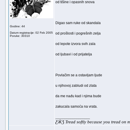
od tišine i opasnih snova
Digao sam ruke od skandala
Godine: 44
Datum registracije: 02 Feb 2005
od prošlosti i pogrešnih zelja
Poruke: 30310
od lepote izvora svih zala
od ljubavi i od prijatelja
Povlačim se a ostavljam ljude
u njihovoj zabludi od zlata
da me nađu kad i njima bude
zakucala samoća na vrata.
_________________
ƸӜƷ Tread softly because you tread on