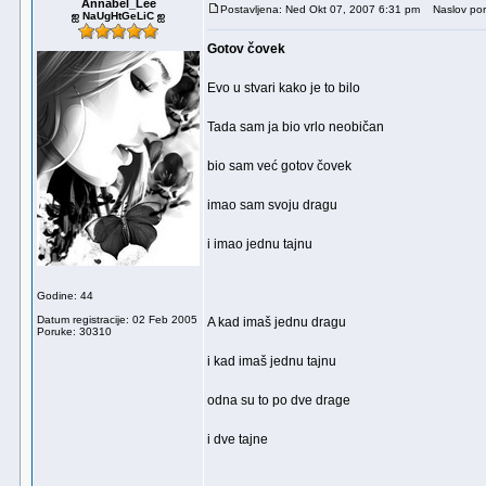
Annabel_Lee
Postavljena: Ned Okt 07, 2007 6:31 pm
Naslov por
ஐ NaUgHtGeLiC ஐ
Gotov čovek
Evo u stvari kako je to bilo
Tada sam ja bio vrlo neobičan
bio sam već gotov čovek
imao sam svoju dragu
i imao jednu tajnu
Godine: 44
Datum registracije: 02 Feb 2005
A kad imaš jednu dragu
Poruke: 30310
i kad imaš jednu tajnu
odna su to po dve drage
i dve tajne