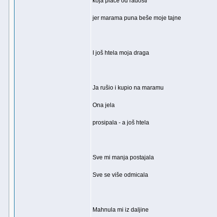
koja plače od radosti
jer marama puna beše moje tajne
I još htela moja draga
Ja rušio i kupio na maramu
Ona jela
prosipala - a još htela
Sve mi manja postajala
Sve se više odmicala
Mahnula mi iz daljine