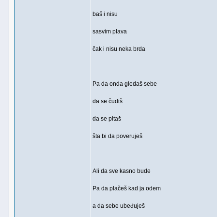
baš i nisu
sasvim plava
čak i nisu neka brda
Pa da onda gledaš sebe
da se čudiš
da se pitaš
šta bi da poveruješ
Ali da sve kasno bude
Pa da plačeš kad ja odem
a da sebe ubeđuješ