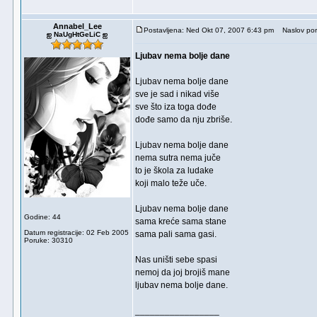
Annabel_Lee
Postavljena: Ned Okt 07, 2007 6:43 pm
Naslov por
ஐ NaUgHtGeLiC ஐ
Ljubav nema bolje dane
Ljubav nema bolje dane
sve je sad i nikad više
sve što iza toga dođe
dođe samo da nju zbriše.
Ljubav nema bolje dane
nema sutra nema juče
to je škola za ludake
koji malo teže uče.
Ljubav nema bolje dane
Godine: 44
sama kreće sama stane
Datum registracije: 02 Feb 2005
sama pali sama gasi.
Poruke: 30310
Nas uništi sebe spasi
nemoj da joj brojiš mane
ljubav nema bolje dane.
_________________