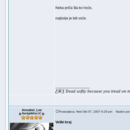
Neka priča šta ko hoće,
najbolje je biti voće.
_________________
ƸӜƷ Tread softly because you tread on
Annabel_Lee
Postavljena: Ned Okt 07, 2007 6:29 pm
Naslov por
ஐ NaUgHtGeLiC ஐ
Veliki kraj