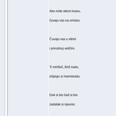
Ako niste skloni kvaru,
čuvaju vas na ormaru.
Čuvaju vas u vitrini
i prirodnoj veličini.
Ti mirišeš, širiš nadu,
izbjego si marmeladu.
Dok si bio baš si bio
zadatak si ispunio.