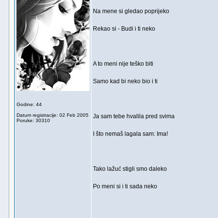
Na mene si gledao poprijeko
Rekao si - Budi i ti neko
A to meni nije teško biti
Samo kad bi neko bio i ti
Godine: 44
Datum registracije: 02 Feb 2005
Ja sam tebe hvalila pred svima
Poruke: 30310
I što nemaš lagala sam: Ima!
Tako lažuć stigli smo daleko
Po meni si i ti sada neko