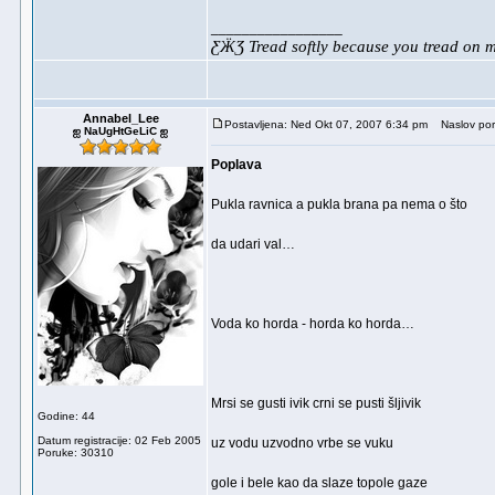
_________________
ƸӜƷ Tread softly because you tread on
Annabel_Lee
Postavljena: Ned Okt 07, 2007 6:34 pm
Naslov por
ஐ NaUgHtGeLiC ஐ
Poplava
Pukla ravnica a pukla brana pa nema o što
da udari val…
Voda ko horda - horda ko horda…
Mrsi se gusti ivik crni se pusti šljivik
Godine: 44
Datum registracije: 02 Feb 2005
uz vodu uzvodno vrbe se vuku
Poruke: 30310
gole i bele kao da slaze topole gaze