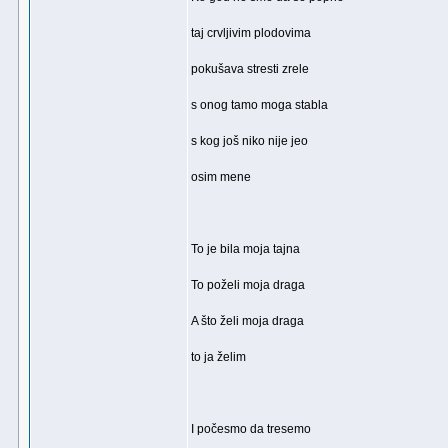
taj crvljivim plodovima
pokušava stresti zrele
s onog tamo moga stabla
s kog još niko nije jeo
osim mene
To je bila moja tajna
To poželi moja draga
A što želi moja draga
to ja želim
I počesmo da tresemo