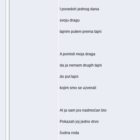
I povedoh jednog dana
svoju dragu
tajnim putem prema tajni
A pomisli moja draga
da ja nemam drugih tajni
do put tajni
kojim smo se uzverali
Al ja sam jos nadmoćan bio
Pokazah joj jedno drvo
čudna roda