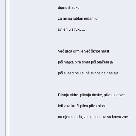
dignutih ruku
za njima jablan jedan juri
svijen u struku…
Već grca grmlje već škripi hrast
još majka bira smer još plačem ja
još sused psuje još sunce na nas zja…
Plivaju vidre, plivaju daske, plivaju krave
leti vika kruži ptica pliva plast
na njemu roda, za njima krov, sa krova zov…