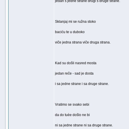
jedan s jedne strane drugi s druge strane.
Sklanjaj mi se ružna stoko
baciću te u duboko
viče jedna strana viče druga strana.
Kad su došli nasred mosta
jedan reče - sad je dosta
i sa jedne strane i sa druge strane.
Vratimo se svako sebi
da do tuèe došlo ne bi
ni sa jedne strane ni sa druge strane.