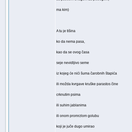
ma kim)
A tu je tišina
ko da nema pasa,
kao da se ovog časa
seje nevidljivo seme
iz kojeg će nići šuma čarobnih štapića
ili možda kvrgave kruške parastos čine
crknutim psima
ili suhim jablanima
ili onom promrzlom golubu
koji je juče dugo umirao