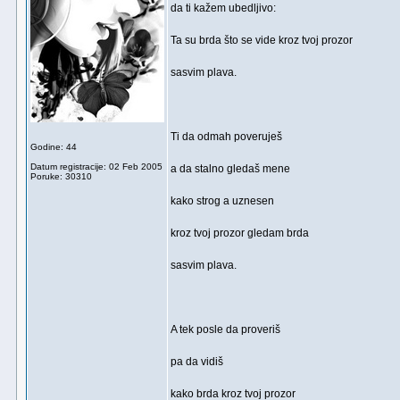
da ti kažem ubedljivo:
Ta su brda što se vide kroz tvoj prozor
sasvim plava.
Ti da odmah poveruješ
Godine: 44
Datum registracije: 02 Feb 2005
a da stalno gledaš mene
Poruke: 30310
kako strog a uznesen
kroz tvoj prozor gledam brda
sasvim plava.
A tek posle da proveriš
pa da vidiš
kako brda kroz tvoj prozor