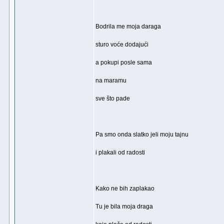
Bodrila me moja daraga
sturo voće dodajući
a pokupi posle sama
na maramu
sve što pade
Pa smo onda slatko jeli moju tajnu
i plakali od radosti
Kako ne bih zaplakao
Tu je bila moja draga