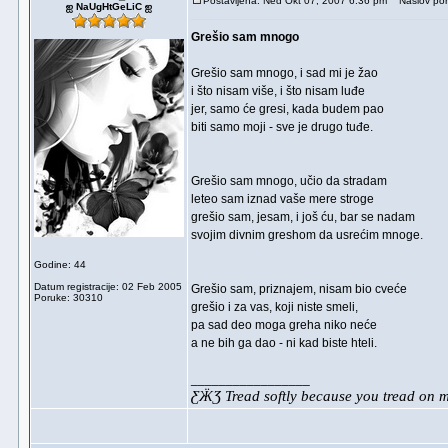
Postavljena: Ned Okt 07, 2007 6:36 pm
Naslov por
ஐ NaUgHtGeLiC ஐ
Grešio sam mnogo
Grešio sam mnogo, i sad mi je žao
i što nisam više, i što nisam luđe
jer, samo će gresi, kada budem pao
biti samo moji - sve je drugo tuđe.
Grešio sam mnogo, učio da stradam
leteo sam iznad vaše mere stroge
grešio sam, jesam, i još ću, bar se nadam
svojim divnim greshom da usrećim mnoge.
Godine: 44
Datum registracije: 02 Feb 2005
Grešio sam, priznajem, nisam bio cveće
Poruke: 30310
grešio i za vas, koji niste smeli,
pa sad deo moga greha niko neće
a ne bih ga dao - ni kad biste hteli.
_________________
ƸӜƷ Tread softly because you tread on