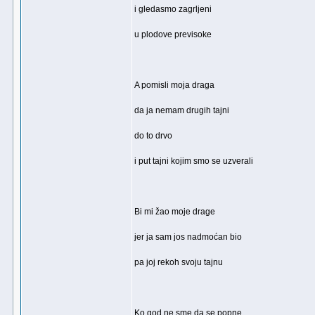
i gledasmo zagrljeni
u plodove previsoke
A pomisli moja draga
da ja nemam drugih tajni
do to drvo
i put tajni kojim smo se uzverali
Bi mi žao moje drage
jer ja sam jos nadmoćan bio
pa joj rekoh svoju tajnu
Ko god ne sme da se popne