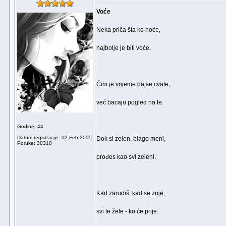
Voće
Neka priča šta ko hoće,
najbolje je biti voće.
Čim je vrijeme da se cvate,
već bacaju pogled na te.
Godine: 44
Datum registracije: 02 Feb 2005
Dok si zelen, blago meni,
Poruke: 30310
prođes kao svi zeleni.
Kad zarudiš, kad se zrije,
svi te žele - ko će prije.