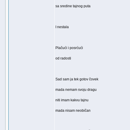
sa sredine tajnog puta
I nestala
Plačući i posrćući
od radosti
Sad sam ja tek gotov čovek
mada nemam svoju dragu
niti imam kakvu tajnu
mada nisam neobičan