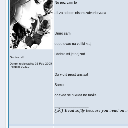
Ne pozivam te
ali za sobom nisam zatvorio vrata.
Umro sam
doputovao na veliki kraj
i dobro mi je najzad.
Godine: 44
Datum registracije: 02 Feb 2005
Poruke: 30310
Da vidiš prostranstva!
Samo -
odavde se nikuda ne može.
_________________
ƸӜƷ Tread softly because you tread on