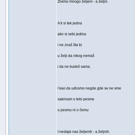
Živimo mnogo željeni - a željni.
A ti si tek jedna
ako si sebi jedina
i ne znaš šta bi
u želji da nikog nemaš
i da ne budeš sama.
I kao da uđosmo negde gde se ne sme
sakrivam o tebi pesme
u pesmu ni o čemu
I nestaje nas željenih - a željnih.