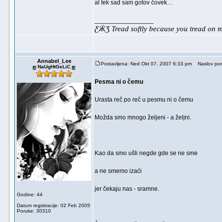
al tek sad sam gotov čovek…
_________________
ƸӜƷ Tread softly because you tread on
Annabel_Lee
Postavljena: Ned Okt 07, 2007 6:33 pm
Naslov por
ஐ NaUgHtGeLiC ஐ
Pesma ni o čemu
Urasta reč po reč u pesmu ni o čemu
Možda smo mnogo željeni - a željni.
Kao da smo ušli negde gde se ne sme
a ne smemo izaći
jer čekaju nas - sramne.
Godine: 44
Datum registracije: 02 Feb 2005
Poruke: 30310