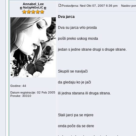
Annabel_Lee
Postavljena: Ned Okt 07, 2007 6:36 pm
Naslov por
ஐ NaUgHtGeLiC ஐ
Dva jarca
Dva su jarca vrlo prosta
pošli preko uskog mosta
jedan s jedne strane drugi s druge strane.
Skupili se navijači
da gledaju ko je jači
Godine: 44
Datum registracije: 02 Feb 2005
ili jedna starana ili druga strana.
Poruke: 30310
Stali jarci pa se mjere
onda poče da se dere