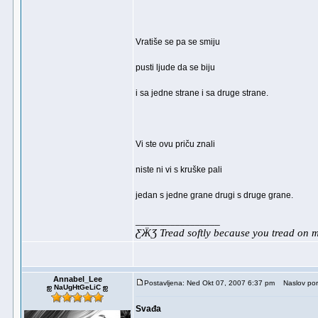
Vratiše se pa se smiju
pusti ljude da se biju
i sa jedne strane i sa druge strane.
Vi ste ovu priču znali
niste ni vi s kruške pali
jedan s jedne grane drugi s druge grane.
_________________
ƸӜƷ Tread softly because you tread on
Annabel_Lee
Postavljena: Ned Okt 07, 2007 6:37 pm
Naslov por
ஐ NaUgHtGeLiC ஐ
Svađa