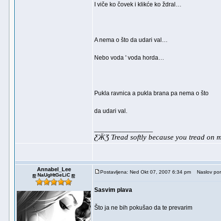
I viče ko čovek i klikće ko ždral…
A nema o što da udari val…
Nebo voda ' voda horda…
Pukla ravnica a pukla brana pa nema o što
da udari val.
_________________
ƸӜƷ Tread softly because you tread on
Annabel_Lee
Postavljena: Ned Okt 07, 2007 6:34 pm
Naslov por
ஐ NaUgHtGeLiC ஐ
Sasvim plava
Što ja ne bih pokušao da te prevarim