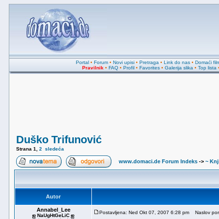
Portal
•
Forum
•
Novi upisi
•
Pretraga
•
Link do nas
•
Domaći fil
Pravilnik
•
FAQ
•
Profil
•
Favorites
•
Galerija slika
•
Top lista
Duško Trifunović
Strana
1
,
2
sledeća
www.domaci.de Forum Indeks
->
~ Knj
Autor
Annabel_Lee
Postavljena: Ned Okt 07, 2007 6:28 pm
Naslov poru
ஐ NaUgHtGeLiC ஐ