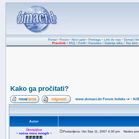
Portal
•
Forum
•
Novi upisi
•
Pretraga
•
Link do nas
•
Domaći fil
Pravilnik
•
FAQ
•
Profil
•
Favorites
•
Galerija slika
•
Top lista
Kako ga pročitati?
www.domaci.de Forum Indeks
->
~ NJ
Autor
škorpijica
Postavljena: Uto Sep 11, 2007 4:30 pm
Naslov poru
~ noćna mora mnogih ~