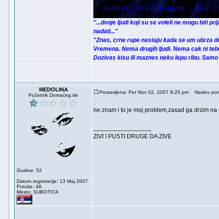
"...dvoje ljudi koji su se voleli ne mogu biti pr
nadati..."
"Znas, crne rupe nastaju kada se um ubrza d
Vremena. Nema drugih ljudi. Nema cak ni tebe
Dozivas kisu ili maznes neku lepu ribu. Samo
MEDOLINA
Postavljena: Pet Nov 02, 2007 8:20 pm
Naslov poru
Početnik Domaćeg.de
ne znam i to je moj problem,zasad ga drzim na
_________________
ZIVI I PUSTI DRUGE DA ZIVE
Godine: 52
Datum registracije: 13 Maj 2007
Poruke: 48
Mesto: SUBOTICA