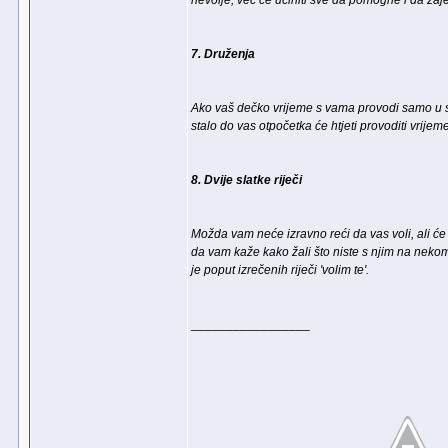
nevolje, već će učiniti sve da pomogne i da zaj
7. Druženja
Ako vaš dečko vrijeme s vama provodi samo u sp
stalo do vas otpočetka će htjeti provoditi vrije
8. Dvije slatke riječi
Možda vam neće izravno reći da vas voli, ali će i
da vam kaže kako žali što niste s njim na nekom
je poput izrečenih riječi 'volim te'.
_________________