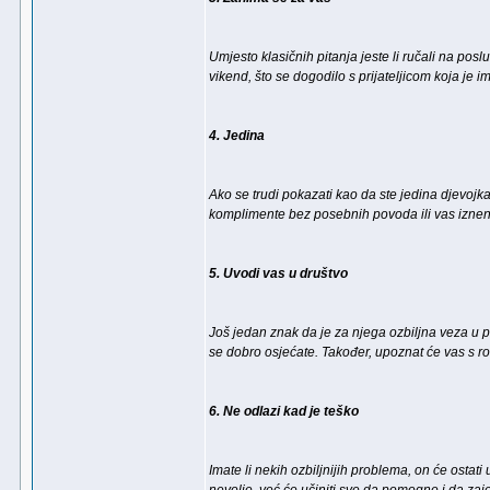
Umjesto klasičnih pitanja jeste li ručali na poslu
vikend, što se dogodilo s prijateljicom koja je i
4. Jedina
Ako se trudi pokazati kao da ste jedina djevojka 
komplimente bez posebnih povoda ili vas iznenadi
5. Uvodi vas u društvo
Još jedan znak da je za njega ozbiljna veza u pi
se dobro osjećate. Također, upoznat će vas s rodi
6. Ne odlazi kad je teško
Imate li nekih ozbiljnijih problema, on će ostat