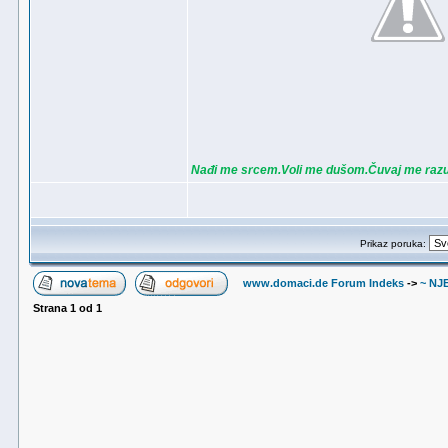
Nađi me srcem.Voli me dušom.Čuvaj me ra
Prikaz poruka:
www.domaci.de Forum Indeks
->
~ NJ
Strana
1
od
1