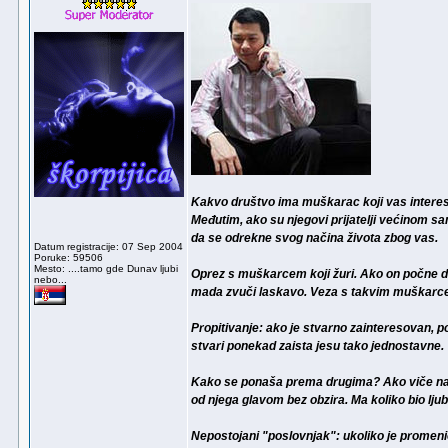
Kakvo društvo ima muškarac koji vas interesuj
Međutim, ako su njegovi prijatelji većinom sa
da se odrekne svog načina života zbog vas.
Datum registracije: 07 Sep 2004
Poruke: 59506
Mesto: ....tamo gde Dunav ljubi
Oprez s muškarcem koji žuri. Ako on počne 
nebo...
mada zvuči laskavo. Veza s takvim muškarcem
Propitivanje: ako je stvarno zainteresovan, 
stvari ponekad zaista jesu tako jednostavne.
Kako se ponaša prema drugima? Ako viče na vo
od njega glavom bez obzira. Ma koliko bio l
Nepostojani "poslovnjak": ukoliko je promenio 