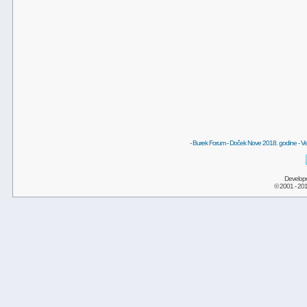
-
Burek Forum
-
Doček Nove 2018. godine
-
Ve
Develop
© 2001 - 20