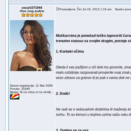
cezar1071944
Postavljena: Čet Jul 18, 2013 1:19 am
Naslov poruke
Glas mog anđela
Muškarcima je ponekad teško izgovoriti čarobne
trenutno statusu sa svojim dragim, postoje sig
1. Kontakt očima
Gleda li vas pažljivo u oči dok mu govorite, znači
malo ozbiljnije razgovarati provjerite ovaj zna
vezu zdravo za gotovo ili je pak s vama dok ne 
Datum registracije: 11 Mar 2008
Poruke: 20385
Mesto: Ni na nebu,ni na zemlji...
2. Dodiri
Ne radi se o seksualnim dodirima ili maženju k
svrhu. To su trenuci u kojima uzima vašu ruku do
3. Zanima se za vas