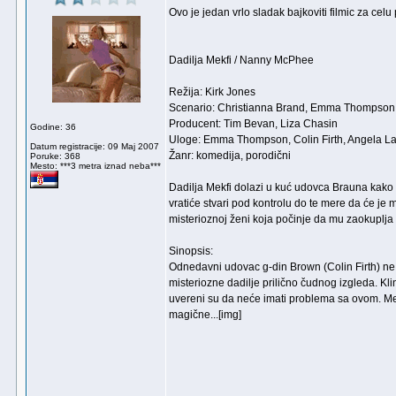
Ovo je jedan vrlo sladak bajkoviti filmic za cel
Dadilja Mekfi / Nanny McPhee
Režija: Kirk Jones
Scenario: Christianna Brand, Emma Thompson
Producent: Tim Bevan, Liza Chasin
Godine: 36
Uloge: Emma Thompson, Colin Firth, Angela L
Datum registracije: 09 Maj 2007
Žanr: komedija, porodični
Poruke: 368
Mesto: ***3 metra iznad neba***
Dadilja Mekfi dolazi u kuć udovca Brauna kako 
vratiće stvari pod kontrolu do te mere da će je 
misterioznoj ženi koja počinje da mu zaokuplja
Sinopsis:
Odnedavni udovac g-din Brown (Colin Firth) ne
misteriozne dadilje prilično čudnog izgleda. Kl
uvereni su da neće imati problema sa ovom. Me
magične...[img]