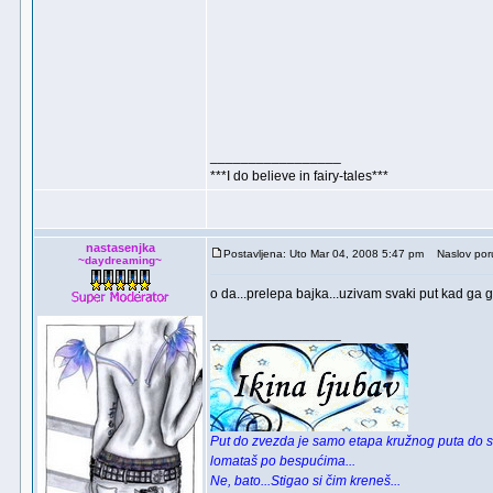
_________________
***I do believe in fairy-tales***
nastasenjka
Postavljena: Uto Mar 04, 2008 5:47 pm
Naslov por
~daydreaming~
o da...prelepa bajka...uzivam svaki put kad ga
_________________
Put do zvezda je samo etapa kružnog puta do s
lomataš po bespućima...
Ne, bato...Stigao si čim kreneš...