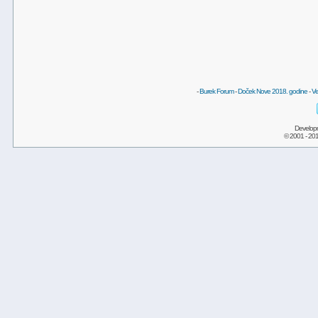
-
Burek Forum
-
Doček Nove 2018. godine
-
Ve
Develop
© 2001 - 20