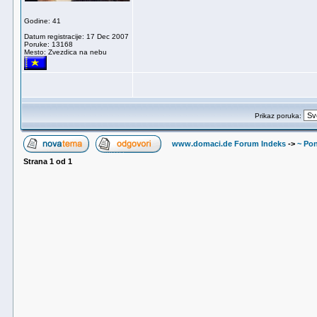
Godine: 41
Datum registracije: 17 Dec 2007
Poruke: 13168
Mesto: Zvezdica na nebu
Prikaz poruka:
www.domaci.de Forum Indeks
->
~ Pon
Strana
1
od
1