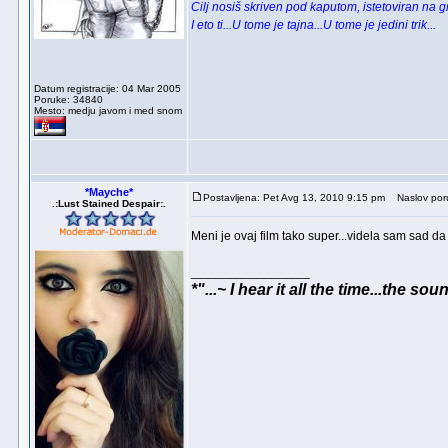
Cilj nosiš skriven pod kaputom, istetoviran na 
I eto ti...U tome je tajna...U tome je jedini trik...
Datum registracije: 04 Mar 2005
Poruke: 34840
Mesto: medju javom i med snom
*Mayche*
Postavljena: Pet Avg 13, 2010 9:15 pm
Naslov por
.:Lust Stained Despair:.
Meni je ovaj film tako super...videla sam sad da 
_________________
*"...~ I hear it all the time...the so