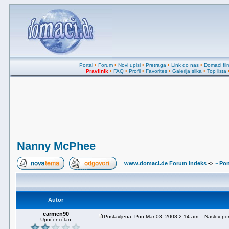
Portal
•
Forum
•
Novi upisi
•
Pretraga
•
Link do nas
•
Domaći fil
Pravilnik
•
FAQ
•
Profil
•
Favorites
•
Galerija slika
•
Top lista
Nanny McPhee
www.domaci.de Forum Indeks
->
~ Pon
Autor
carmen90
Postavljena: Pon Mar 03, 2008 2:14 am
Naslov por
Upućeni član