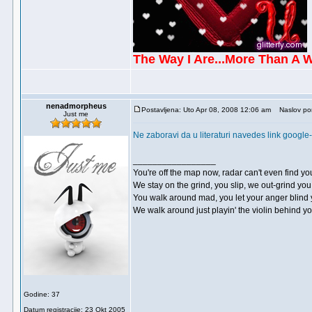
The Way I Are...More Than A 
nenadmorpheus
Postavljena: Uto Apr 08, 2008 12:06 am
Naslov por
Just me
Ne zaboravi da u literaturi navedes link google
_________________
You're off the map now, radar can't even find yo
We stay on the grind, you slip, we out-grind you
You walk around mad, you let your anger blind
We walk around just playin' the violin behind y
Godine: 37
Datum registracije: 23 Okt 2005