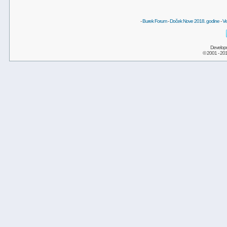
-
Burek Forum
-
Doček Nove 2018. godine
-
Ve
Develop
© 2001 - 20