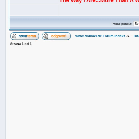
The Way I Are...More Than A 
Prikaz poruka:
www.domaci.de Forum Indeks
->
~ Tuto
Strana
1
od
1