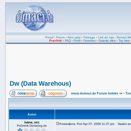
Portal
•
Forum
•
Novi upisi
•
Pretraga
•
Link do nas
•
Domaći fil
Pravilnik
•
FAQ
•
Profil
•
Favorites
•
Galerija slika
•
Top lista
Dw (Data Warehous)
www.domaci.de Forum Indeks
->
~ Tuto
Autor
ivana_ecc
Postavljena: Pon Apr 07, 2008 11:37 pm
Naslov por
Početnik Domaćeg.de