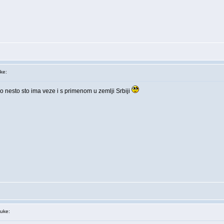
ke:
 nesto sto ima veze i s primenom u zemlji Srbiji
uke: