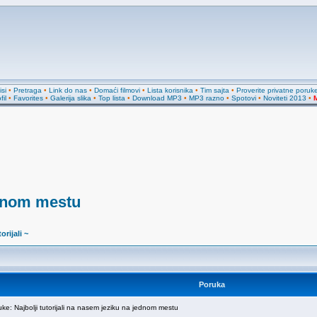
si
•
Pretraga
•
Link do nas
•
Domaći filmovi
•
Lista korisnika
•
Tim sajta
•
Proverite privatne poruk
fil
•
Favorites
•
Galerija slika
•
Top lista
•
Download MP3
•
MP3 razno
•
Spotovi
•
Noviteti 2013
•
M
jednom mestu
orijali ~
Poruka
e: Najbolji tutorijali na nasem jeziku na jednom mestu