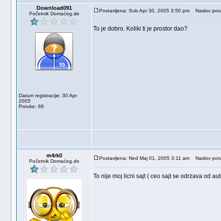
Download091
Postavljena: Sub Apr 30, 2005 3:50 pm
Naslov poru
Početnik Domaćeg.de
To je dobro. Koliki ti je prostor dao?
Datum registracije: 30 Apr
2005
Poruke: 66
m4rk0
Postavljena: Ned Maj 01, 2005 3:11 am
Naslov poru
Početnik Domaćeg.de
To nije moj licni sajt ( ceo sajt se odrzava od au