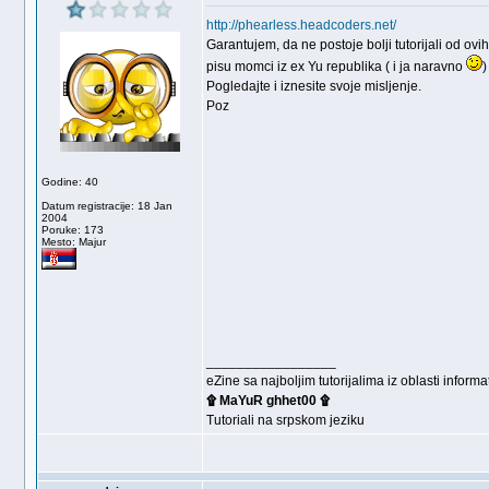
http://phearless.headcoders.net/
Garantujem, da ne postoje bolji tutorijali od ovi
pisu momci iz ex Yu republika ( i ja naravno
)
Pogledajte i iznesite svoje misljenje.
Poz
Godine: 40
Datum registracije: 18 Jan
2004
Poruke: 173
Mesto: Majur
_________________
eZine sa najboljim tutorijalima iz oblasti info
۩ MaYuR ghhet00 ۩
Tutoriali na srpskom jeziku