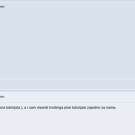
ke:
ke:
tora tutorijala ), a i sam vlasnik hostinga pise tutorijale zajedno sa nama.