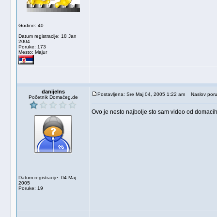
Godine: 40
Datum registracije: 18 Jan
2004
Poruke: 173
Mesto: Majur
danijelns
Postavljena: Sre Maj 04, 2005 1:22 am
Naslov poru
Početnik Domaćeg.de
Ovo je nesto najbolje sto sam video od domacih
Datum registracije: 04 Maj
2005
Poruke: 19