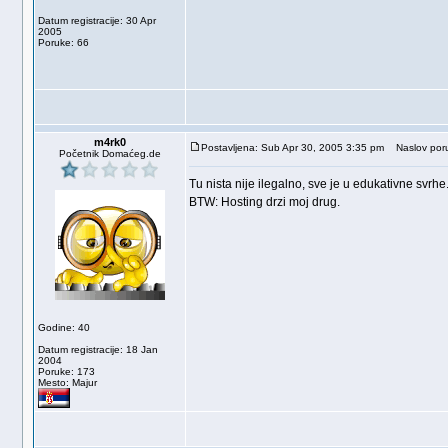
Datum registracije: 30 Apr
2005
Poruke: 66
m4rk0
Postavljena: Sub Apr 30, 2005 3:35 pm
Naslov poru
Početnik Domaćeg.de
Tu nista nije ilegalno, sve je u edukativne svrhe
BTW: Hosting drzi moj drug.
Godine: 40
Datum registracije: 18 Jan
2004
Poruke: 173
Mesto: Majur