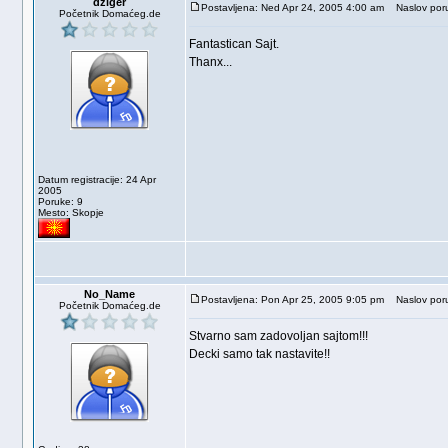
dziger
Postavljena: Ned Apr 24, 2005 4:00 am
Naslov poru
Početnik Domaćeg.de
Fantastican Sajt.
Thanx...
Datum registracije: 24 Apr
2005
Poruke: 9
Mesto: Skopje
No_Name
Postavljena: Pon Apr 25, 2005 9:05 pm
Naslov poru
Početnik Domaćeg.de
Stvarno sam zadovoljan sajtom!!!
Decki samo tak nastavite!!