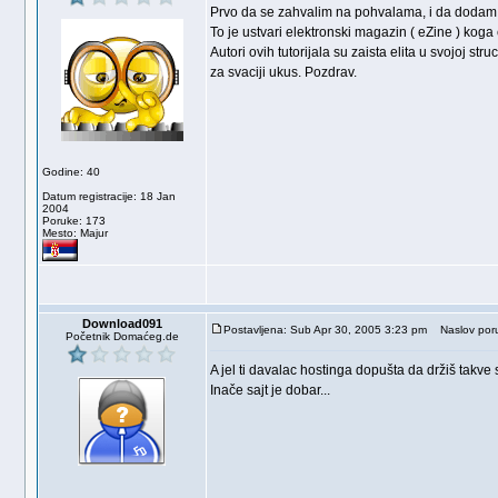
Prvo da se zahvalim na pohvalama, i da dodam 
To je ustvari elektronski magazin ( eZine ) koga c
Autori ovih tutorijala su zaista elita u svojoj s
za svaciji ukus. Pozdrav.
Godine: 40
Datum registracije: 18 Jan
2004
Poruke: 173
Mesto: Majur
Download091
Postavljena: Sub Apr 30, 2005 3:23 pm
Naslov poru
Početnik Domaćeg.de
A jel ti davalac hostinga dopušta da držiš takve 
Inače sajt je dobar...