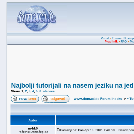
Portal
•
Forum
•
Novi upi
Pravilnik
•
FAQ
•
Pro
Najbolji tutorijali na nasem jeziku na 
Strana
1
,
2
,
3
,
4
,
5
,
6
sledeća
www.domaci.de Forum Indeks
->
~ Tut
Autor
m4rk0
Postavljena: Pon Apr 18, 2005 1:40 pm
Naslov poruk
Početnik Domaćeg.de