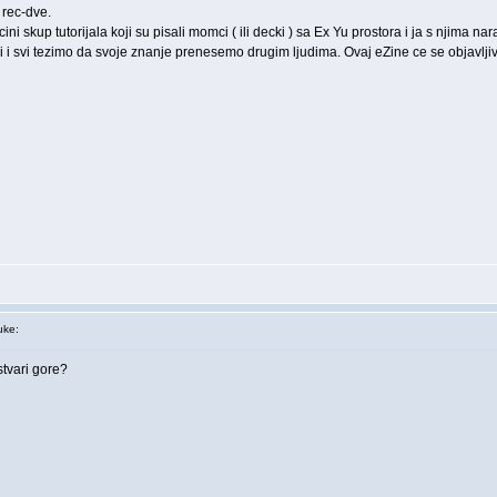
rec-dve.
ini skup tutorijala koji su pisali momci ( ili decki ) sa Ex Yu prostora i ja s njima na
truci i svi tezimo da svoje znanje prenesemo drugim ljudima. Ovaj eZine ce se objavlji
ke:
stvari gore?