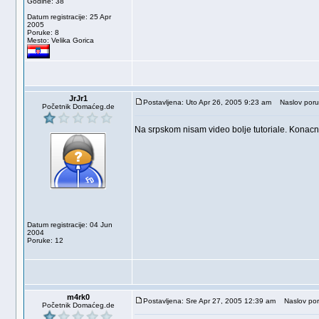
Godine: 38
Datum registracije: 25 Apr
2005
Poruke: 8
Mesto: Velika Gorica
JrJr1
Postavljena: Uto Apr 26, 2005 9:23 am
Naslov poru
Početnik Domaćeg.de
Na srpskom nisam video bolje tutoriale. Konacno
Datum registracije: 04 Jun
2004
Poruke: 12
m4rk0
Postavljena: Sre Apr 27, 2005 12:39 am
Naslov por
Početnik Domaćeg.de