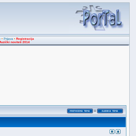
e
•
Prijava
•
Registracija
uzički noviteti 2014
::