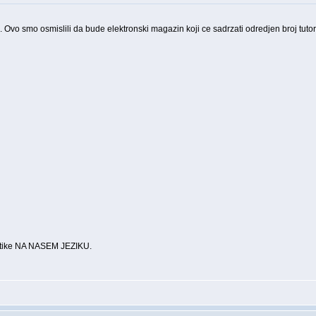
h. Ovo smo osmislili da bude elektronski magazin koji ce sadrzati odredjen broj tutorij
rmatike NA NASEM JEZIKU.