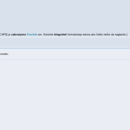
LCAPS] je
zabranjeno
Pravilnik
-om. Koristite
blagodeti
formatiranja teksta ako želite nešto da naglasite.]
oruke: