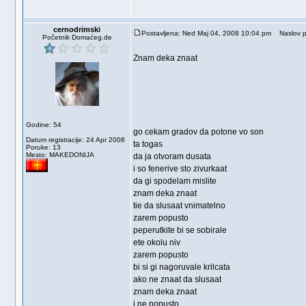
cernodrimski
Postavljena: Ned Maj 04, 2008 10:04 pm
Naslov p
Početnik Domaćeg.de
Znam deka znaat
Godine: 54
go cekam gradov da potone vo son
Datum registracije: 24 Apr 2008
ta togas
Poruke: 13
Mesto: MAKEDONIJA
da ja otvoram dusata
i so fenerive sto zivurkaat
da gi spodelam mislite
znam deka znaat
tie da slusaat vnimatelno
zarem popusto
peperutkite bi se sobirale
ete okolu niv
zarem popusto
bi si gi nagoruvale krilcata
ako ne znaat da slusaat
znam deka znaat
i ne popusto