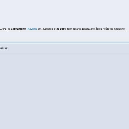
LCAPS] je
zabranjeno
Pravilnik
-om. Koristite
blagodeti
formatiranja teksta ako želite nešto da naglasite.]
oruke: