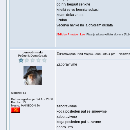
od niv begaat senkite
kriejki se vo temnite sokaci
znam deka znaat
i zatoa
vecerva niv ke im ja otvoram dusata
[
Edit by Annabel_Lee
: Pisanje teksta velikim slovima [AL
cernodrimski
Postavljena: Ned Maj 04, 2008 10:04 pm
Naslov p
Početnik Domaćeg.de
Zaboravivme
Godine: 54
Datum registracije: 24 Apr 2008
Poruke: 13
Mesto: MAKEDONIJA
zaboravivme
koga posleden pat se smeevme
zaboravivme
koga posleden pat kazavme
dobro utro