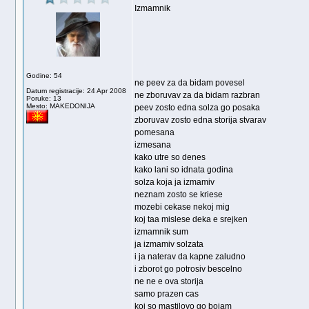
Izmamnik
Godine: 54
ne peev za da bidam povesel
Datum registracije: 24 Apr 2008
ne zboruvav za da bidam razbran
Poruke: 13
Mesto: MAKEDONIJA
peev zosto edna solza go posaka
zboruvav zosto edna storija stvarav
pomesana
izmesana
kako utre so denes
kako lani so idnata godina
solza koja ja izmamiv
neznam zosto se kriese
mozebi cekase nekoj mig
koj taa mislese deka e srejken
izmamnik sum
ja izmamiv solzata
i ja naterav da kapne zaludno
i zborot go potrosiv bescelno
ne ne e ova storija
samo prazen cas
koj so mastilovo go bojam