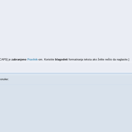
LCAPS] je
zabranjeno
Pravilnik
-om. Koristite
blagodeti
formatiranja teksta ako želite nešto da naglasite.]
oruke: