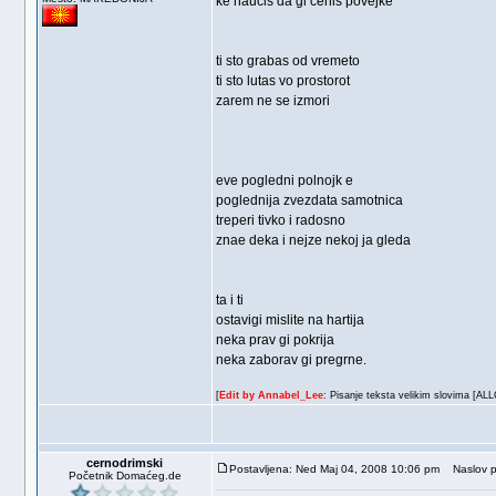
ke naucis da gi cenis povejke
ti sto grabas od vremeto
ti sto lutas vo prostorot
zarem ne se izmori
eve pogledni polnojk e
poglednija zvezdata samotnica
treperi tivko i radosno
znae deka i nejze nekoj ja gleda
ta i ti
ostavigi mislite na hartija
neka prav gi pokrija
neka zaborav gi pregrne.
[
Edit by Annabel_Lee
: Pisanje teksta velikim slovima [AL
cernodrimski
Postavljena: Ned Maj 04, 2008 10:06 pm
Naslov p
Početnik Domaćeg.de