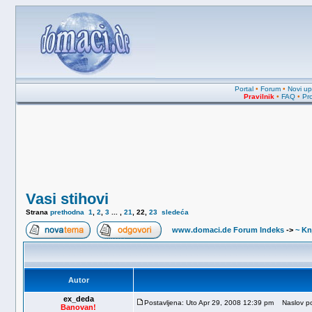
Portal
•
Forum
•
Novi upi
Pravilnik
•
FAQ
•
Pro
Vasi stihovi
Strana
prethodna
1
,
2
,
3
... ,
21
,
22
,
23
sledeća
www.domaci.de Forum Indeks
->
~ Kn
Autor
ex_deda
Postavljena: Uto Apr 29, 2008 12:39 pm
Naslov po
Banovan!