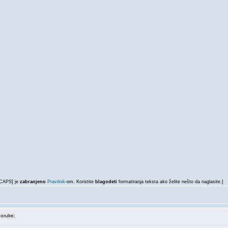
LCAPS] je
zabranjeno
Pravilnik
-om. Koristite
blagodeti
formatiranja teksta ako želite nešto da naglasite.]
oruke: