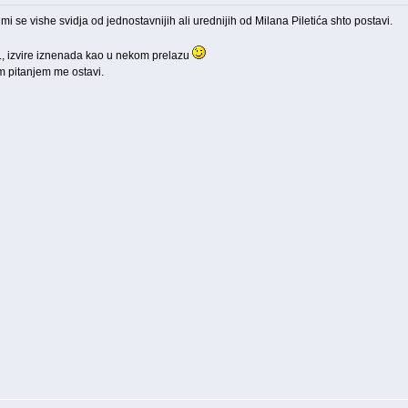
mi se vishe svidja od jednostavnijih ali urednijih od Milana Piletića shto postavi.
, izvire iznenada kao u nekom prelazu
tim pitanjem me ostavi.