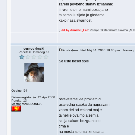
zarem povtorno stanav izmamnik
ili vremeto ne mami postojano
ta samo iluzijata ja gledame
kako nasa stvarnost.
[
Edit by Annabel_Lee
: Pisanje teksta velikim slovima [AL
cernodrimski
Postavljena: Ned Maj 04, 2008 10:06 pm
Naslov p
Početnik Domaćeg.de
Se uste besot spie
Godine: 54
Datum registracije: 24 Apr 2008
ostaveteme vie prokletnici
Poruke: 13
Mesto: MAKEDONIJA
uste edna stapka da napravam
znam del od cekorot moj e
ta neli e ova moja zemja
sto ja sakam bezgranicno
crna e
na mesta so uma izmesana