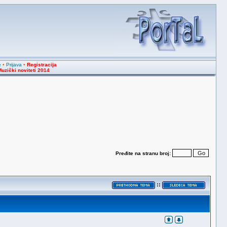
e
•
Prijava
•
Registracija
uzički noviteti 2014
Pređite na stranu broj:
::