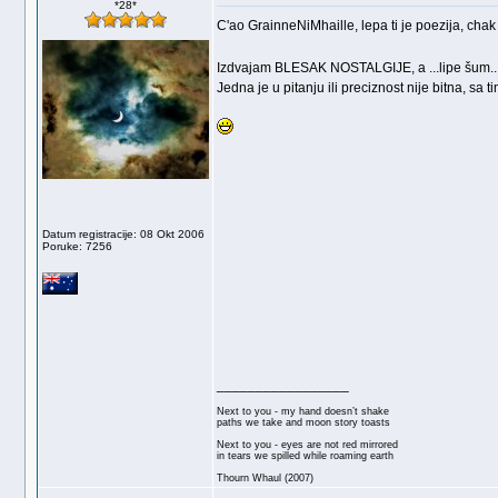
*28*
C'ao GrainneNiMhaille, lepa ti je poezija, chak 
Izdvajam BLESAK NOSTALGIJE, a ...lipe šum...
Jedna je u pitanju ili preciznost nije bitna, sa 
Datum registracije: 08 Okt 2006
Poruke: 7256
_________________
Next to you - my hand doesn’t shake
paths we take and moon story toasts
Next to you - eyes are not red mirrored
in tears we spilled while roaming earth
Thourn Whaul (2007)