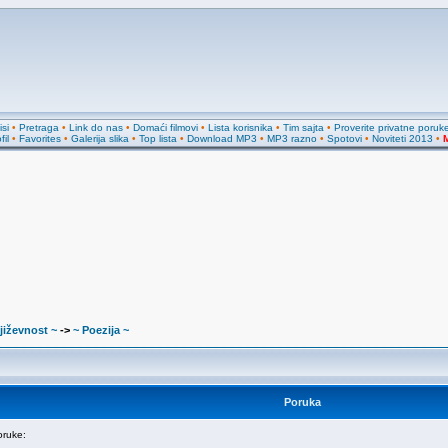
si
•
Pretraga
•
Link do nas
•
Domaći filmovi
•
Lista korisnika
•
Tim sajta
•
Proverite privatne poruk
fil
•
Favorites
•
Galerija slika
•
Top lista
•
Download MP3
•
MP3 razno
•
Spotovi
•
Noviteti 2013
•
M
jiževnost ~
->
~ Poezija ~
Poruka
ruke: