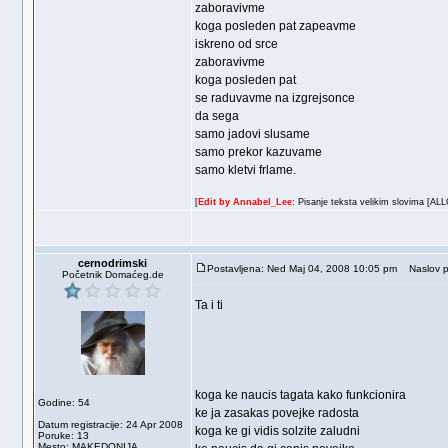
zaboravivme
koga posleden pat zapeavme
iskreno od srce
zaboravivme
koga posleden pat
se raduvavme na izgrejsonce
da sega
samo jadovi slusame
samo prekor kazuvame
samo kletvi frlame.
[
Edit by Annabel_Lee
: Pisanje teksta velikim slovima [AL
cernodrimski
Postavljena: Ned Maj 04, 2008 10:05 pm
Naslov p
Početnik Domaćeg.de
Ta i ti
koga ke naucis tagata kako funkcionira
Godine: 54
ke ja zasakas povejke radosta
Datum registracije: 24 Apr 2008
koga ke gi vidis solzite zaludni
Poruke: 13
Mesto: MAKEDONIJA