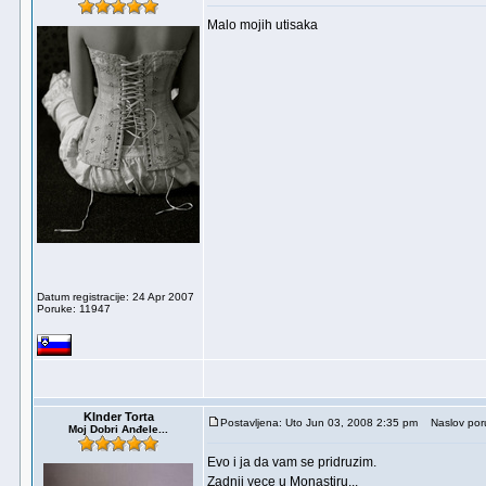
Malo mojih utisaka
Datum registracije: 24 Apr 2007
Poruke: 11947
KInder Torta
Postavljena: Uto Jun 03, 2008 2:35 pm
Naslov por
Moj Dobri Anđele...
Evo i ja da vam se pridruzim.
Zadnji vece u Monastiru...