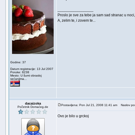
_________________
Proslo je sve za tebe ja sam sad stranac u noci,
A, zelim te, i zovem te...
Godine: 37
Datum registracije: 13 Jul 2007
Poruke: 8238
Mesto: U šumi obrasloj
sećanjima...
dacaizoka
Postavljena: Pon Jul 21, 2008 11:41 am
Naslov por
Početnik Domaćeg.de
Ovo je bilo u grckoj