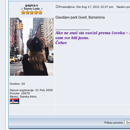
gagica.v
Postavljena: Sre Avg 17, 2011 10:37 pm
Naslov po
♫ Samo Luda ♫
Gaudijev park Guell, Barselona
_________________
Ako ne znaš sta osećaš prema čoveku – za
vam sve biti jasno.
Čehov
Godine: 34
Datum registracije: 21 Feb 2009
Poruke: 16678
Mesto: Srpska Atina
Prikaz poruka: