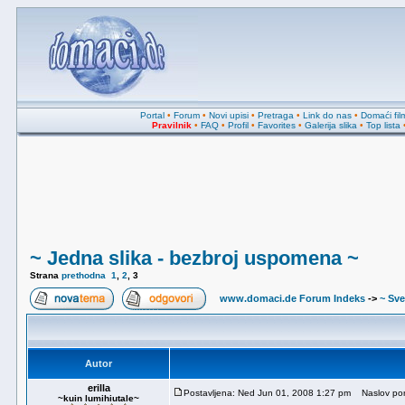
Portal
•
Forum
•
Novi upisi
•
Pretraga
•
Link do nas
•
Domaći fil
Pravilnik
•
FAQ
•
Profil
•
Favorites
•
Galerija slika
•
Top lista
~ Jedna slika - bezbroj uspomena ~
Strana
prethodna
1
,
2
,
3
www.domaci.de Forum Indeks
->
~ Sve
Autor
erilla
Postavljena: Ned Jun 01, 2008 1:27 pm
Naslov por
~kuin lumihiutale~