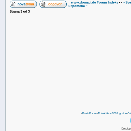
www.domaci.de Forum Indeks
->
~ Sve
uspomena ~
Strana
3
od
3
-
Burek Forum
-
Doček Nove 2018. godine
-
Ve
Develop