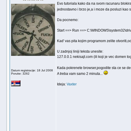
Evo tutoriala kako da na svom racunaru blokira
jednostavno i brzo je,a i moze da posluzi kao s
Da pocnemo:
Start ==> Run ==> C:\WINDOWS\system32\drive
Kad' vas pita kojim programom zelite otvoriti,o
U zadnjoj liniji teksta unesite:
127.0.0.1 nekisajt.com (ili koji je vec domen tog
Kada pokrenete browser,pogodite sta ce se des
Datum registracije: 18 Jul 2008
A treba vam samo 2 minuta...
Poruke: 3262
Ideja:
Vaxter