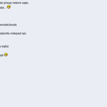
te prisup nekom sajtu.
ala...
rs\etc\hosts
daberite notepad npr.
 sajta)
iti