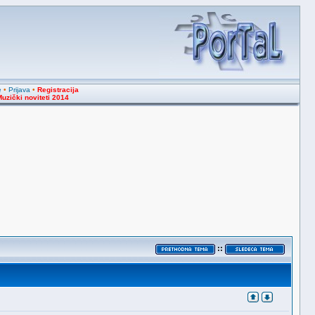
e
•
Prijava
•
Registracija
uzički noviteti 2014
::