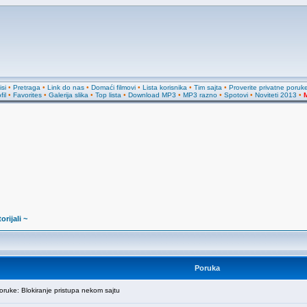
si
•
Pretraga
•
Link do nas
•
Domaći filmovi
•
Lista korisnika
•
Tim sajta
•
Proverite privatne poruk
fil
•
Favorites
•
Galerija slika
•
Top lista
•
Download MP3
•
MP3 razno
•
Spotovi
•
Noviteti 2013
•
M
orijali ~
Poruka
uke: Blokiranje pristupa nekom sajtu