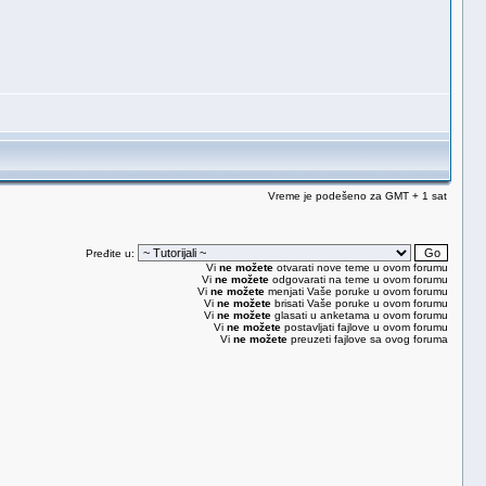
Vreme je podešeno za GMT + 1 sat
Pređite u:
Vi
ne možete
otvarati nove teme u ovom forumu
Vi
ne možete
odgovarati na teme u ovom forumu
Vi
ne možete
menjati Vaše poruke u ovom forumu
Vi
ne možete
brisati Vaše poruke u ovom forumu
Vi
ne možete
glasati u anketama u ovom forumu
Vi
ne možete
postavljati fajlove u ovom forumu
Vi
ne možete
preuzeti fajlove sa ovog foruma