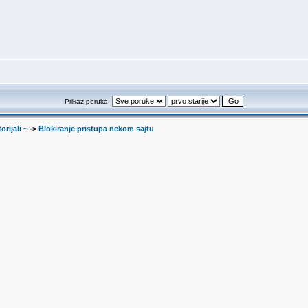
Prikaz poruka:
orijali ~
->
Blokiranje pristupa nekom sajtu