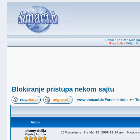
Portal
•
Forum
•
Novi upi
Pravilnik
•
FAQ
•
Pro
Blokiranje pristupa nekom sajtu
www.domaci.de Forum Indeks
->
~ Tut
Autor
shomy-delija
Postavljena: Sre Mar 18, 2009 12:24 am
Naslov por
Prijatelj foruma