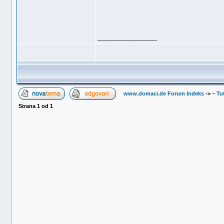
_________________
www.domaci.de Forum Indeks
->
~ Tut
Strana
1
od
1