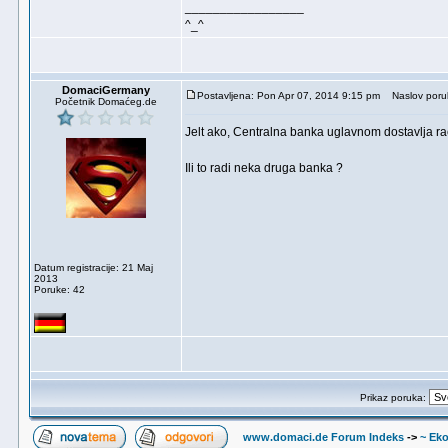
_________________
^_^
DomaciGermany
Postavljena: Pon Apr 07, 2014 9:15 pm
Naslov poru
Početnik Domaćeg.de
Jelt ako, Centralna banka uglavnom dostavlja rac
Ili to radi neka druga banka ?
Datum registracije: 21 Maj
2013
Poruke: 42
Prikaz poruka:
www.domaci.de Forum Indeks
->
~ Ek