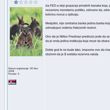
Iza FED-a stoji grupacija privatnih banaka koja, 
nezavisnu monetarnu politiku, odnosno da, odred
kolicinu novca u opticaju.
Medjutim, nije centralna banka jedina banka ko
zahvaljujuci sistemu frakcionih rezervi.
Ono sto je Milton Friedman predlozio jeste da 
da je onda jedina institucija koja moze da stvara 
Dokle god to ne bude tako, imacemo ovo sto imam
obzirom da je $ svetska rezervna valuta.
Datum registracije: 06 Nov
2009
Poruke: 5