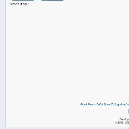
Strana
3
od
3
-
Burek Forum
-
Doček Nove 2018. godine
-
Ve
Develop
© 2001 - 20