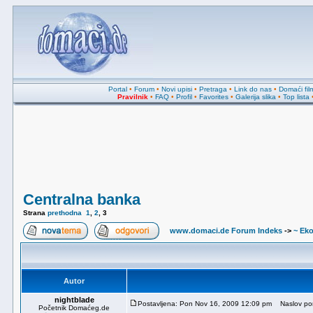
Portal
•
Forum
•
Novi upisi
•
Pretraga
•
Link do nas
•
Domaći fil
Pravilnik
•
FAQ
•
Profil
•
Favorites
•
Galerija slika
•
Top lista
Centralna banka
Strana
prethodna
1
,
2
,
3
www.domaci.de Forum Indeks
->
~ Ek
Autor
nightblade
Postavljena: Pon Nov 16, 2009 12:09 pm
Naslov por
Početnik Domaćeg.de