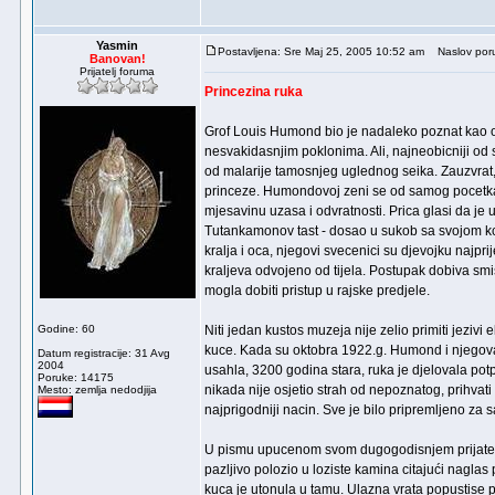
Yasmin
Postavljena: Sre Maj 25, 2005 10:52 am
Naslov poru
Banovan!
Prijatelj foruma
Princezina ruka
Grof Louis Humond bio je nadaleko poznat kao oku
nesvakidasnjim poklonima. Ali, najneobicniji od s
od malarije tamosnjeg uglednog seika. Zauzvrat, 
princeze. Humondovoj zeni se od samog pocetka ta
mjesavinu uzasa i odvratnosti. Prica glasi da je 
Tutankamonov tast - dosao u sukob sa svojom kce
kralja i oca, njegovi svecenici su djevojku najpri
kraljeva odvojeno od tijela. Postupak dobiva smi
mogla dobiti pristup u rajske predjele.
Godine: 60
Niti jedan kustos muzeja nije zelio primiti jezi
kuce. Kada su oktobra 1922.g. Humond i njegova z
Datum registracije: 31 Avg
2004
usahla, 3200 godina stara, ruka je djelovala potp
Poruke: 14175
nikada nije osjetio strah od nepoznatog, prihvati
Mesto: zemlja nedodjija
najprigodniji nacin. Sve je bilo pripremljeno za
U pismu upucenom svom dugogodisnjem prijatelj
pazljivo polozio u loziste kamina citajući naglas 
kuca je utonula u tamu. Ulazna vrata popustise 