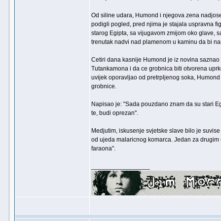
Od siline udara, Humond i njegova zena nadjose
podigli pogled, pred njima je stajala uspravna
starog Egipta, sa vijugavom zmijom oko glave, s
trenutak nadvi nad plamenom u kaminu da bi na
Cetiri dana kasnije Humond je iz novina saznao
Tutankamona i da ce grobnica biti otvorena upr
uvijek oporavljao od pretrpljenog soka, Humond u
grobnice.
Napisao je: "Sada pouzdano znam da su stari Eg
te, budi oprezan".
Medjutim, iskusenje svjetske slave bilo je suvise
od ujeda malaricnog komarca. Jedan za drugim umi
faraona".
_________________