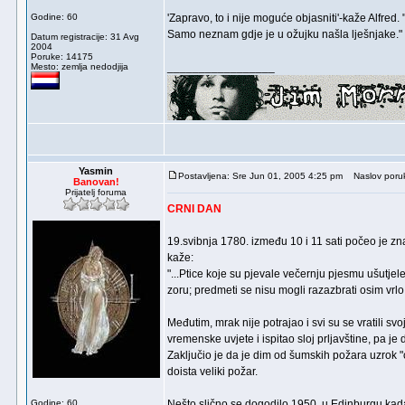
Godine: 60
'Zapravo, to i nije moguće objasniti'-kaže Alfred
Samo neznam gdje je u ožujku našla lješnjake."
Datum registracije: 31 Avg
2004
Poruke: 14175
_________________
Mesto: zemlja nedodjija
Yasmin
Postavljena: Sre Jun 01, 2005 4:25 pm
Naslov poru
Banovan!
Prijatelj foruma
CRNI DAN
19.svibnja 1780. između 10 i 11 sati počeo je zn
kaže:
"...Ptice koje su pjevale večernju pjesmu ušutjele
zoru; predmeti se nisu mogli razazbrati osim vrlo
Međutim, mrak nije potrajao i svi su se vratili 
vremenske uvjete i ispitao sloj prljavštine, pa 
Zaključio je da je dim od šumskih požara uzrok "c
doista veliki požar.
Godine: 60
Nešto slično se dogodilo 1950. u Edinburgu kada