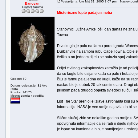
Postavljena: Uto Maj 31, 2005 7:07 pm
Naslov poruke
Banovan!
Prijatelj foruma
Misteriozne lopte padaju s neba
Stanovnici Južne Afrike još i dan danas ne znaj
Towna.
Prva kugla je pala na farmu pored grada Worces
Durbanvile na samom rubu Cape Towna. Obje su b
čelika a na jednom dijelu se nalazio spoj zakov
Odjel civilnog zrakoplovstva zatražio je od polici
da su kugle bile usijane kada su pale i trebalo 
Godine: 60
čiju je farmu pala jedna od kugli, kaže da su radn
nastao bio je dubok 20-tak centimetara. Drugi obj
Datum registracije: 31 Avg
2004
prilikom pada drugog objekta svjedoci su čuli sl
Poruke: 14175
Mesto: zemlja nedodjija
List The Star prenio je izjave astronauta koji su r
informaciju. NASA je već ranije najavila da bi se 
Sličan slučaj zbio se nekoliko godina ranije u 
opovrgnula informacije da se radi o dijelu njiho
je ispao sa kamiona a bio je namijenjen uređenj