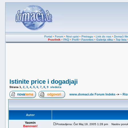
Portal
•
Forum
•
Novi upisi
•
Pretraga
•
Link do nas
•
Domaći fil
Pravilnik
•
FAQ
•
Profil
•
Favorites
•
Galerija slika
•
Top lista
Istinite price i dogadjaji
Strana
1
,
2
,
3
,
4
,
5
,
6
,
7
,
8
,
9
sledeća
www.domaci.de Forum Indeks
->
~ Riz
Autor
Yasmin
Postavljena: Čet Maj 19, 2005 1:28 pm
Naslov poruke:
Banovan!