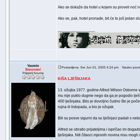
Ako se dokaže da hotel u kojem su proveli noć ne p
Ako se, pak, hotel pronađe, bit će to još jedan 
_________________
Yasmin
Postavljena: Sre Jun 01, 2005 4:24 pm
Naslov poru
Banovan!
Prijatelj foruma
KIŠA LJEŠNJAKA
13. ožujka 1977. godine Alfred Wilson Osborne v
mu nije puklo dugme nego da ga je pogodio lješn
400 lješnjaka. Bilo je dovoljno čudno što je počela
rujna ili listopada, a bio je ožujak.
Bili su posve sigurni da su lješnjaci padali s neb
Alfred se obratio prijateljima i ispričao im događa
lješnjaka. Niti čitaoci mjesnih novina nisu mogli 