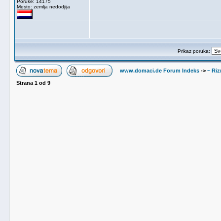
Poruke: 14175
Mesto: zemlja nedodjija
Prikaz poruka:
www.domaci.de Forum Indeks
->
~ Riz
Strana
1
od
9