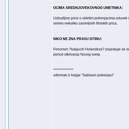
OCIMA SREDNJOVEKOVNOG UMETNIKA:
Uzbudljive price o ukletim jedrenjacima oduvek 
snimio nekoliko zanimljivih filmskih prica.
NIKO NE ZNA PRAVU ISTINU:
Fenomen ?lutajucih Holandeza? pojavljuje se od
period otkrivanja Novog sveta.
**************
odlomak iz knjige "Sablasni jedrenjaci"