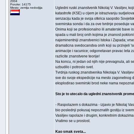
2004
Poruke: 14175
Ugledni ruski znanstvenik Nikolaj V. Vasiljev, k
Mesto: zemlja nedodjija
katastrofe (KSE) u cijem je istrazivanju sudjelo
senzaciju kada je svoja otkrica saopstio Sovjetsk
svemirska sonda i da za ove tvrdnje poseduje v
Onima koji se profesionalno ili amaterski bave 
spada u mali broj onih kojima je znanost pokloni
najeminentniji znanstvenici Istoka i Zapada; vrse
dramaticna svedocanstva onih koji su przivjeli '
animacije i racunice; odgonetavan pravac leta za
razlicite znanstvene teorije!
Na koncu, ni jedan od njih nije prevagnula, ali s
uzbudilo i potroslo svet.
Tvrdnja ruskog znanstvenika Nikolaja V. Vasiljeva
sve do svoje ekspedicije na mesto zagonetnog dog
eksplodirao svemirski brod neke nama nepoznate
Sto je to utecalo da ugledni znanstvenik promen
- Raspolazem s dokazima - izjavio je Nikolaj Vasi
bio poslednji pokusaj nepoznatih gostiju iz svemi
Vasiljev rapolaze i drugim, konkretnim dokazima. 
Vratimo se u proslost.
Kao smak sveta...