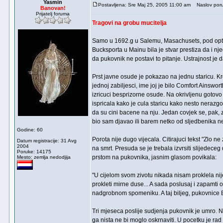
Yasmin
Postavljena: Sre Maj 25, 2005 11:00 am
Naslov poru
Banovan!
Prijatelj foruma
Tragovi na grobu mucitelja
Samo u 1692.g u Salemu, Masachusets, pod optu
Bucksporta u Mainu bila je stvar prestiza da i n
da pukovnik ne postavi to pitanje. Ustrajnost je d
Prst javne osude je pokazao na jednu staricu. Kr
jednoj zabiljesci, ime joj je bilo Comfort Ainswor
izricuci besprizorne osude. Na okrivljenu gotovo
ispricala kako je cula staricu kako nesto nerazgov
da su cini bacene na nju. Jedan covjek se, pak, 
bio sam djavao ili barem netko od sljedbenika n
Godine: 60
Porota nije dugo vijecala. Citirajuci tekst "Zlo n
Datum registracije: 31 Avg
2004
na smrt. Presuda se je trebala izvrsiti slijedeceg
Poruke: 14175
prstom na pukovnika, jasnim glasom povikala:
Mesto: zemlja nedodjija
"U cijelom svom zivotu nikada nisam proklela nije
prokleti mirne duse... A sada poslusaj i zapamti 
nadgrobnom spomeniku. A taj biljeg, pukovnice 
Tri mjeseca poslije sudjenja pukovnik je umro
ga nista ne bi moglo oskrnaviti. U pocetku je r