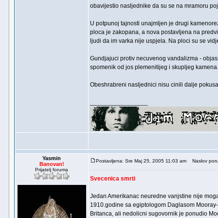
obavijestio nasljednike da su se na mramoru pojavi
U potpunoj tajnosti unajmljen je drugi kamenorez
ploca je zakopana, a nova postavljena na predv
ljudi da im varka nije uspjela. Na ploci su se vid
Gundjajuci protiv necuvenog vandalizma - objasnj
spomenik od jos plemenitijeg i skupljeg kamena. 
Obeshrabreni nasljednici nisu cinili dalje pokusaj
_________________
Yasmin
Postavljena: Sre Maj 25, 2005 11:03 am
Naslov poru
Banovan!
Prijatelj foruma
Svecenica smrti
Jedan Amerikanac neuredne vanjstine nije mogao
1910.godine sa egiptologom Daglasom Mooray-em.
Britanca, ali nedolicni sugovornik je ponudio Mo