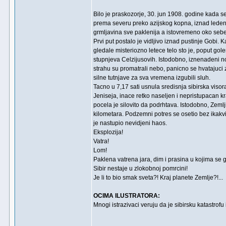
Bilo je praskozorje, 30. jun 1908. godine kada se
prema severu preko azijskog kopna, iznad ledenih
grmljavina sve paklenija a istovremeno oko sebe je
Prvi put postalo je vidljivo iznad pustinje Gobi.
gledale misteriozno letece telo sto je, poput go
stupnjeva Celzijusovih. Istodobno, iznenadeni no
strahu su promatrali nebo, panicno se hvatajuci 
silne tutnjave za sva vremena izgubili sluh.
Tacno u 7,17 sati usnula sredisnja sibirska vi
Jeniseja, inace retko naseljen i nepristupacan k
pocela je silovito da podrhtava. Istodobno, Zemlji
kilometara. Podzemni potres se osetio bez ikakvih
je nastupio nevidjeni haos.
Eksplozija!
Vatra!
Lom!
Paklena vatrena jara, dim i prasina u kojima se g
Sibir nestaje u zlokobnoj pomrcini!
Je li to bio smak sveta?! Kraj planete Zemlje?!...
OCIMA ILUSTRATORA:
Mnogi istrazivaci veruju da je sibirsku katastrofu 