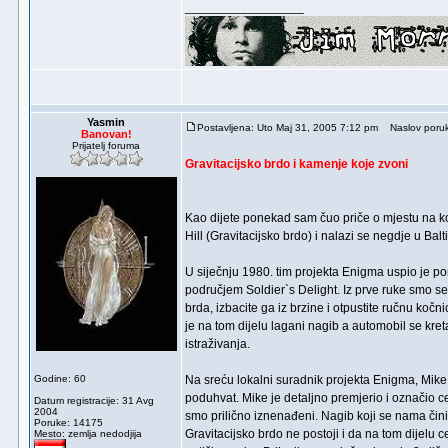
_________________
Yasmin
Postavljena: Uto Maj 31, 2005 7:12 pm
Naslov poruke
Banovan!
Prijatelj foruma
Gravitacijsko brdo i kamenje koje zvoni
Kao dijete ponekad sam čuo priče o mjestu na koj
Hill (Gravitacijsko brdo) i nalazi se negdje u Ba
U siječnju 1980. tim projekta Enigma uspio je po
područjem Soldier`s Delight. Iz prve ruke smo se
brda, izbacite ga iz brzine i otpustite ručnu koč
je na tom dijelu lagani nagib a automobil se kret
istraživanja.
Godine: 60
Na sreću lokalni suradnik projekta Enigma, Mik
poduhvat. Mike je detaljno premjerio i označio ce
Datum registracije: 31 Avg
2004
smo prilično iznenađeni. Nagib koji se nama činio
Poruke: 14175
Gravitacijsko brdo ne postoji i da na tom dijelu 
Mesto: zemlja nedodjija