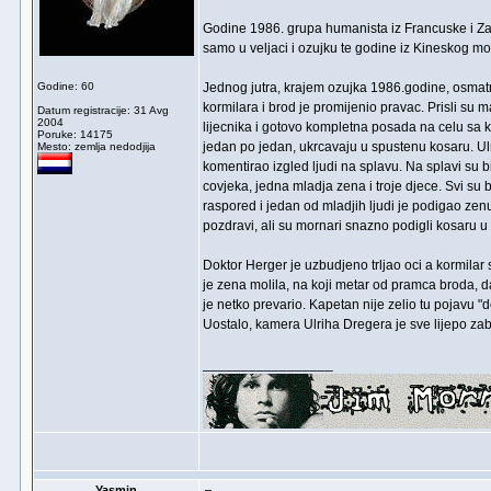
Godine 1986. grupa humanista iz Francuske i Zap
samo u veljaci i ozujku te godine iz Kineskog mor
Godine: 60
Jednog jutra, krajem ozujka 1986.godine, osmatra
kormilara i brod je promijenio pravac. Prisli su 
Datum registracije: 31 Avg
2004
lijecnika i gotovo kompletna posada na celu sa
Poruke: 14175
jedan po jedan, ukrcavaju u spustenu kosaru. Ul
Mesto: zemlja nedodjija
komentirao izgled ljudi na splavu. Na splavi su
covjeka, jedna mladja zena i troje djece. Svi su 
raspored i jedan od mladjih ljudi je podigao zenu
pozdravi, ali su mornari snazno podigli kosaru u 
Doktor Herger je uzbudjeno trljao oci a kormilar 
je zena molila, na koji metar od pramca broda, da 
je netko prevario. Kapetan nije zelio tu pojavu "d
Uostalo, kamera Ulriha Dregera je sve lijepo zabil
_________________
Yasmin