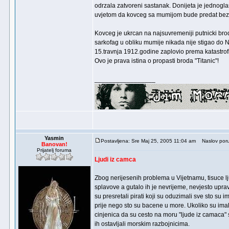
odrzala zatvoreni sastanak. Donijeta je jednogla
uvjetom da kovceg sa mumijom bude predat bez pu
Kovceg je ukrcan na najsuvremeniji putnicki brod,
sarkofag u obliku mumije nikada nije stigao do N
15.travnja 1912.godine zaplovio prema katastro
Ovo je prava istina o propasti broda "Titanic"!
_________________
Yasmin
Postavljena: Sre Maj 25, 2005 11:04 am
Naslov poru
Banovan!
Prijatelj foruma
Ljudi iz camca
Zbog nerijesenih problema u Vijetnamu, tisuce lju
splavove a gutalo ih je nevrijeme, nevjesto upravl
su presretali pirati koji su oduzimali sve sto su
prije nego sto su bacene u more. Ukoliko su imale
cinjenica da su cesto na moru "ljude iz camaca" sr
ih ostavljali morskim razbojnicima.