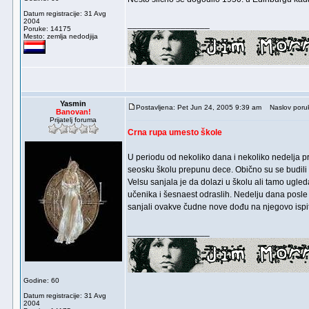
Datum registracije: 31 Avg
2004
_________________
Poruke: 14175
Mesto: zemlja nedodjija
Yasmin
Postavljena: Pet Jun 24, 2005 9:39 am
Naslov poru
Banovan!
Prijatelj foruma
Crna rupa umesto škole
U periodu od nekoliko dana i nekoliko nedelja 
seosku školu prepunu dece. Obično su se budili 
Velsu sanjala je da dolazi u školu ali tamo ugleda
učenika i šesnaest odraslih. Nedelju dana posle
sanjali ovakve čudne nove dođu na njegovo ispitiv
_________________
Godine: 60
Datum registracije: 31 Avg
2004