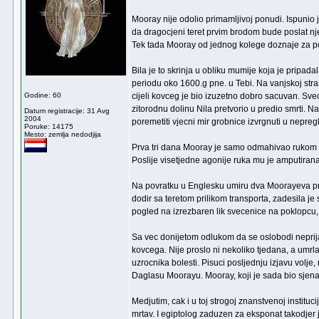
Mooray nije odolio primamljivoj ponudi. Ispun
da dragocjeni teret prvim brodom bude poslat nj
Tek tada Mooray od jednog kolege doznaje za p
Bila je to skrinja u obliku mumije koja je pripa
periodu oko 1600.g pne. u Tebi. Na vanjskoj stra
Godine: 60
cijeli kovceg je bio izuzetno dobro sacuvan. Sve
zitorodnu dolinu Nila pretvorio u predio smrti. N
Datum registracije: 31 Avg
2004
poremetiti vjecni mir grobnice izvrgnuti u nepreg
Poruke: 14175
Mesto: zemlja nedodjija
Prva tri dana Mooray je samo odmahivao rukom na
Poslije visetjedne agonije ruka mu je amputirana
Na povratku u Englesku umiru dva Moorayeva prija
dodir sa teretom prilikom transporta, zadesila j
pogled na izrezbaren lik svecenice na poklopcu, "
Sa vec donijetom odlukom da se oslobodi neprija
kovcega. Nije proslo ni nekoliko tjedana, a umrla
uzrocnika bolesti. Pisuci posljednju izjavu volje
Daglasu Moorayu. Mooray, koji je sada bio sjena
Medjutim, cak i u toj strogoj znanstvenoj instituc
mrtav. I egiptolog zaduzen za eksponat takodje