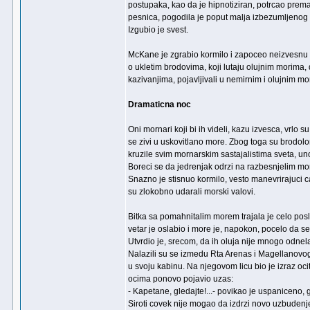
postupaka, kao da je hipnotiziran, potrcao prem
pesnica, pogodila je poput malja izbezumljenog co
Izgubio je svest.
McKane je zgrabio kormilo i zapoceo neizvesnu
o ukletim brodovima, koji lutaju olujnim morima
kazivanjima, pojavljivali u nemirnim i olujnim m
Dramaticna noc
Oni mornari koji bi ih videli, kazu izvesca, vrlo
se zivi u uskovitlano more. Zbog toga su brodolo
kruzile svim mornarskim sastajalistima sveta, un
Boreci se da jedrenjak odrzi na razbesnjelim mor
Snazno je stisnuo kormilo, vesto manevrirajuci ca
su zlokobno udarali morski valovi.
Bitka sa pomahnitalim morem trajala je celo pos
vetar je oslabio i more je, napokon, pocelo da 
Utvrdio je, srecom, da ih oluja nije mnogo odnela
Nalazili su se izmedu Rta Arenas i Magellanovog 
u svoju kabinu. Na njegovom licu bio je izraz o
ocima ponovo pojavio uzas:
- Kapetane, gledajte!...- povikao je uspaniceno, g
Siroti covek nije mogao da izdrzi novo uzbudenje