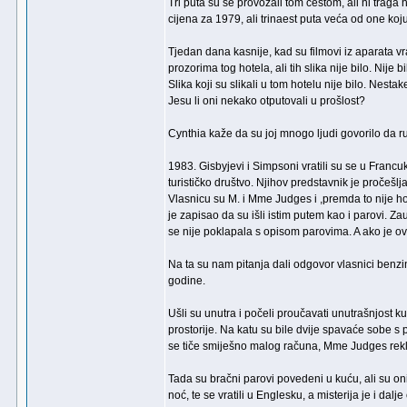
Tri puta su se provozali tom cestom, ali ni traga 
cijena za 1979, ali trinaest puta veća od one koju
Tjedan dana kasnije, kad su filmovi iz aparata vrat
prozorima tog hotela, ali tih slika nije bilo. Nije 
Slika koji su slikali u tom hotelu nije bilo. Nestak
Jesu li oni nekako otputovali u prošlost?
Cynthia kaže da su joj mnogo ljudi govorilo da r
1983. Gisbyjevi i Simpsoni vratili su se u Francu
turističko društvo. Njihov predstavnik je pročeš
Vlasnicu su M. i Mme Judges i ,premda to nije hot
je zapisao da su išli istim putem kao i parovi. 
se nije poklapala s opisom parovima. A ako je ov
Na ta su nam pitanja dali odgovor vlasnici benz
godine.
Ušli su unutra i počeli proučavati unutrašnjost k
prostorije. Na katu su bile dvije spavaće sobe s
se tiče smiješno malog računa, Mme Judges rekla
Tada su bračni parovi povedeni u kuću, ali su oni
noć, te se vratili u Englesku, a misterija je i dalj