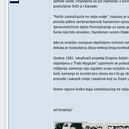
optičke varke. Prijavljena su još najmanje 3 slič
područjima SAD-a i Kanade.
"Nešto zastrašujuće ne valja ovdje", napisao je
previše jeftine sentimentalnosti Sanderson op
sjeveroistočnom dijelu Pennsylvanije uz samu 
šume nije bilo dovoljno, Sanderson svojim čitate
Iako je svojstvo zvonjave objašnjeno iznimno v
debata je nastavljena zbog velikog broja kontradi
Godine 1981. istraživači projekta Enigma željeli 
objavljena u "Fate Magazin" uglavnom se podud
mišljenje, kamenje nije izgubilo svoje svojstvo 
tvrdi, kamenje bi zvonilo bez obzira da li bi ga stis
pronašli i sakupili zmije i paukove koji su živjeli
Nismo sigurni koliko toga zastrašujućeg ne valja
sa"misterija"
_________________