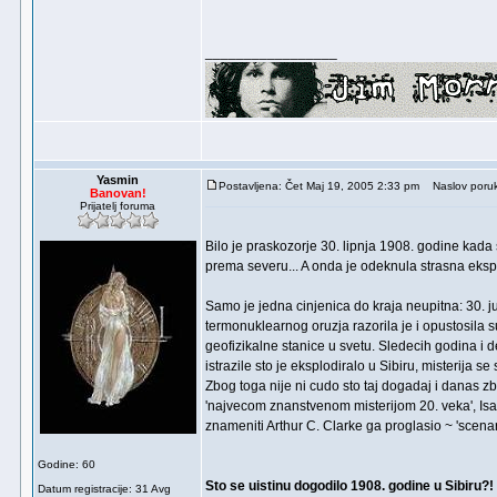
_________________
Yasmin
Postavljena: Čet Maj 19, 2005 2:33 pm
Naslov poruk
Banovan!
Prijatelj foruma
Bilo je praskozorje 30. lipnja 1908. godine kada
prema severu... A onda je odeknula strasna ekspl
Samo je jedna cinjenica do kraja neupitna: 30. j
termonuklearnog oruzja razorila je i opustosila s
geofizikalne stanice u svetu. Sledecih godina i 
istrazile sto je eksplodiralo u Sibiru, misterija 
Zbog toga nije ni cudo sto taj dogadaj i danas z
'najvecom znanstvenom misterijom 20. veka', Isaa
znameniti Arthur C. Clarke ga proglasio ~ 'scena
Godine: 60
Sto se uistinu dogodilo 1908. godine u Sibiru?!
Datum registracije: 31 Avg