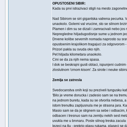
OPUSTOSENI SIBIR:
Kada su prvi istrazivaci stigli na mesto zagonet
Nad Sibirom se siri gigantska vatrena pecurka. 
unaokolo. Golemi val vrucine, sto se silnom brzi
Plamen i dim su se dizali i zamracivali nebo jos
Nepregledne hiljadugodisnje sume u jednom jedi
Drvene kolibe severnih nomada naprosto su sravnje
opustoenim krajolikom tragajuci za odgovorom - 
Prizori pakla su svuda oko njih.
Pet hiljada kilometara unaokolo.
Cini se da za njih nema spasa.
I dok se beskrajni gusti oblaci, ispunjeni cudni
zloslutnom 'crnom kisom'. Za sirote i neuke sibir
Zemlja se zatresla
Svedocanstva onih koji su preziveli tungusku kat
'Bilo je vreme dorucka i zadesio sam se na tre
na jednom buretu, kada su se otvorila nebesa, a
istom trenutku zapljusnula me je strasna jara. K
Masio sam se da je strgnem sa sebe i odbacim, 
odbacen i tresnuo sam na zemlju nekih sest metar
uvukla me u brvnaru. Posle silnog treska zacula 
lezeci na tlu - prekrio glavu rukama, plaseci se 