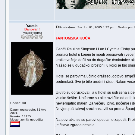
Yasmin
Postavljena: Sre Jun 01, 2005 4:22 pm
Naslov poru
Banovan!
Prijatelj foruma
FANTOMSKA KUĆA
Geoff i Pauline Simpson i Lan i Cynthia Gisby p
pronaći hotel u kojem bi mogli prespavati i večera
kratke vožnje došli su do dugačke dvokatnice okr
Našao se u dugačkoj prostoriji u kojoj je bio sm
Hotel se parovima učinio dražeso, gotovo smiješno
podmetači. Sve je bilo uredni i čisto. Nakon večer
Ujutro su doručkovali, a u hotel su ušli žena s ps
visoke šešire. Uniforme su bile različite od onih 
Godine: 60
nevjerojatno malen. Za večeru, pivo, noćenje i do
Nevjerujući takvoj sreći nastavili su prema Španj
Datum registracije: 31 Avg
2004
Poruke: 14175
Na povratku su se parovi opet tamo zaputili. Prošl
Mesto: zemlja nedodjija
je čitava zgrada nestala.