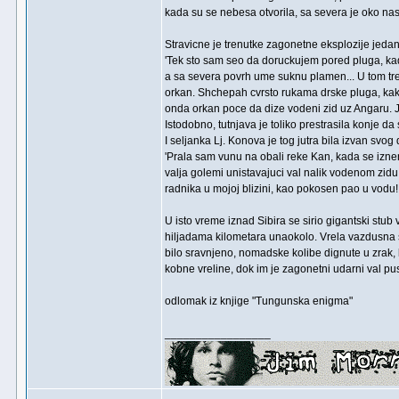
kada su se nebesa otvorila, sa severa je oko nase 
Stravicne je trenutke zagonetne eksplozije jedan 
'Tek sto sam seo da doruckujem pored pluga, kad
a sa severa povrh ume suknu plamen... U tom tre
orkan. Shchepah cvrsto rukama drske pluga, kako
onda orkan poce da dize vodeni zid uz Angaru. 
Istodobno, tutnjava je toliko prestrasila konje 
I seljanka Lj. Konova je tog jutra bila izvan svog
'Prala sam vunu na obali reke Kan, kada se iznen
valja golemi unistavajuci val nalik vodenom zidu. 
radnika u mojoj blizini, kao pokosen pao u vodu!..
U isto vreme iznad Sibira se sirio gigantski stub 
hiljadama kilometara unaokolo. Vrela vazdusna st
bilo sravnjeno, nomadske kolibe dignute u zrak, lj
kobne vreline, dok im je zagonetni udarni val pust
odlomak iz knjige "Tungunska enigma"
_________________