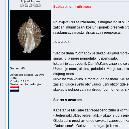
Prijatelj foruma
Sablasti nemirnih mora
Pojavljivali su se iznenada, iz maglovitog ili ol
zaticani mumificirani kosturi i poneki preziveli
rasplamsava mastu istrazivaca i pomoraca...
***********
"Vec 24 dana ”Sornado? je sekao lelujavu morsk
smracilo, a more pomodrilo i uspenusalo.
Iskusni je zapovednik Dan McKane znao sto ce us
Godine: 60
Uskoro je more, uistinu, poludelo. Munje su zlok
olujnog mora.
Datum registracije: 31 Avg
2004
Nitko ne zna koliko je more dugo besnelo. Svi s
Poruke: 14175
zaslepljujuce svetlo otkrivajuci juzni obzor gde 
Mesto: zemlja nedodjija
skakao s jednog vala na drugi. Tog momenta, s k
Susret s utvarom
Kapetan je McKane zaprepasceno zurio u kormilara
- Jedrenjak! Ukleti jedrenjak!...- vikao je uplasen
Gledajuci u prestravljenog coveka i zapovednika 
-Gotovi smo!... Gotovi!... - mrmljao je kormilar 