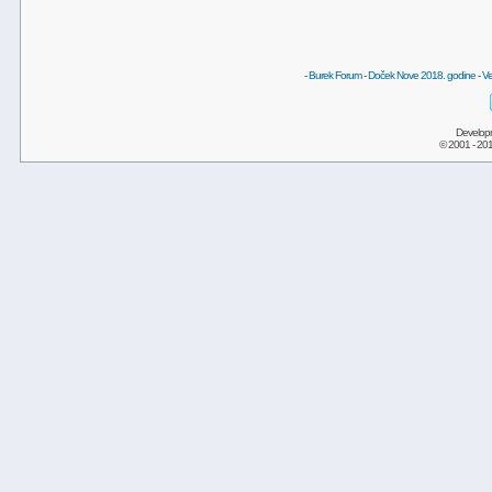
-
Burek Forum
-
Doček Nove 2018. godine
-
Ve
Develop
© 2001 - 20