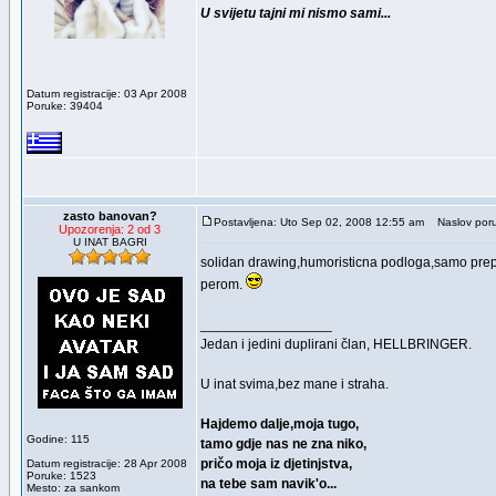
U svijetu tajni mi nismo sami...
Datum registracije: 03 Apr 2008
Poruke: 39404
zasto banovan?
Postavljena: Uto Sep 02, 2008 12:55 am
Naslov poru
Upozorenja: 2 od 3
U INAT BAGRI
solidan drawing,humoristicna podloga,samo preporu
perom.
_________________
Jedan i jedini duplirani član, HELLBRINGER.
U inat svima,bez mane i straha.
Hajdemo dalje,moja tugo,
Godine: 115
tamo gdje nas ne zna niko,
pričo moja iz djetinjstva,
Datum registracije: 28 Apr 2008
Poruke: 1523
na tebe sam navik'o...
Mesto: za sankom