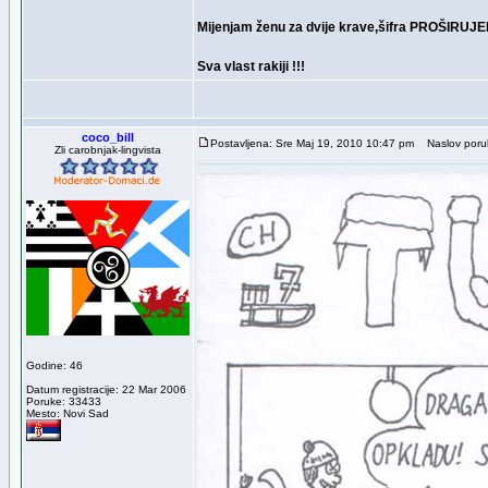
Mijenjam ženu za dvije krave,šifra PROŠIRU
Sva vlast rakiji !!!
coco_bill
Postavljena: Sre Maj 19, 2010 10:47 pm
Naslov poruke:
Zli carobnjak-lingvista
Godine: 46
Datum registracije: 22 Mar 2006
Poruke: 33433
Mesto: Novi Sad