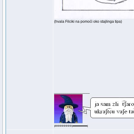
(hvala Filciki na pomoći oko stajlinga tipa)
_________________
ı¤¤¤¤¤¤¤¤ı••••••••••••ı