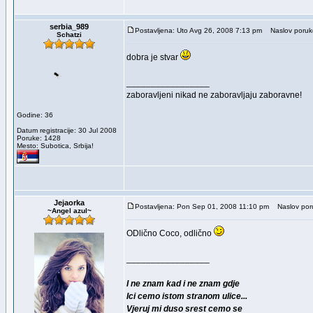
serbia_989
Postavljena: Uto Avg 26, 2008 7:13 pm
Naslov poruk
Schatzi
dobra je stvar
_________________
zaboravljeni nikad ne zaboravljaju zaboravne!
Godine: 36
Datum registracije: 30 Jul 2008
Poruke: 1428
Mesto: Subotica, Srbija!
Jejaorka
Postavljena: Pon Sep 01, 2008 11:10 pm
Naslov por
~Angel azul~
ODlično Coco, odlično
_________________
I ne znam kad i ne znam gdje
Ici cemo istom stranom ulice...
Vjeruj mi duso srest cemo se