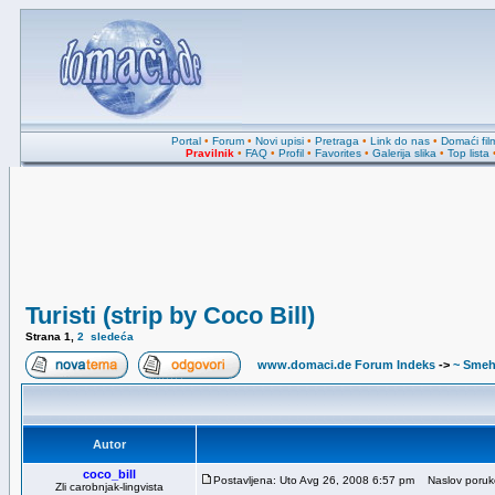
Portal
•
Forum
•
Novi upisi
•
Pretraga
•
Link do nas
•
Domaći fil
Pravilnik
•
FAQ
•
Profil
•
Favorites
•
Galerija slika
•
Top lista
Turisti (strip by Coco Bill)
Strana
1
,
2
sledeća
www.domaci.de Forum Indeks
->
~ Smeh
Autor
coco_bill
Postavljena: Uto Avg 26, 2008 6:57 pm
Naslov poruke: 
Zli carobnjak-lingvista