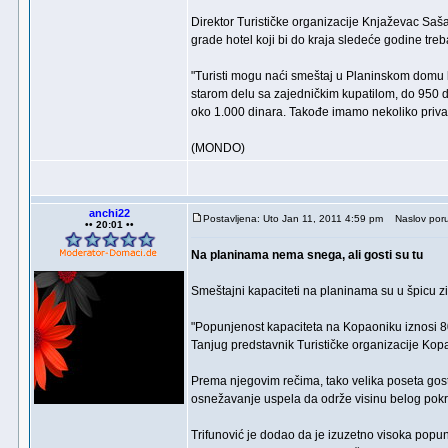
Direktor Turističke organizacije Knjaževac Saša 
grade hotel koji bi do kraja sledeće godine treb
"Turisti mogu naći smeštaj u Planinskom domu ko
starom delu sa zajedničkim kupatilom, do 950 di
oko 1.000 dinara. Takođe imamo nekoliko privat
(MONDO)
anchi22
Postavljena: Uto Jan 11, 2011 4:59 pm
Naslov poru
•• 20:01 ••
Na planinama nema snega, ali gosti su tu
Smeštajni kapaciteti na planinama su u špicu 
"Popunjenost kapaciteta na Kopaoniku iznosi 80
Tanjug predstavnik Turističke organizacije Kopa
Prema njegovim rečima, tako velika poseta gosti
osnežavanje uspela da održe visinu belog pokr
Trifunović je dodao da je izuzetno visoka popun