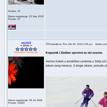
Godine: 37
Datum registracije: 23 Sep 2010
Poruke: 37
anchi22
Postavljena: Pon Okt 04, 2010 4:05 pm
Naslov por
•• 20:01 ••
Kopaonik i Zlatibor spremni za ski-sezonu
Većina hotela u turističkim centrima u Srbiji j
tokom ovog meseca. S druge strane, ponuda zim
Datum registracije: 09 Jul 2008
Poruke: 53463