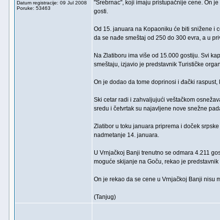
"Srebrnac", koji imaju pristupačnije cene. On 
Datum registracije: 09 Jul 2008
Poruke: 53463
gosti.
Od 15. januara na Kopaoniku će biti snižene i 
da se nađe smeštaj od 250 do 300 evra, a u pri
Na Zlatiboru ima više od 15.000 gostiju. Svi ka
smeštaju, izjavio je predstavnik Turističke orga
On je dodao da tome doprinosi i đački raspust, k
Ski cetar radi i zahvaljujući veštačkom osnežav
sredu i četvrtak su najavljene nove snežne padav
Zlatibor u toku januara priprema i doček srpske
nadmetanje 14. januara.
U Vrnjačkoj Banji trenutno se odmara 4.211 gosti
moguće skijanje na Goču, rekao je predstavnik 
On je rekao da se cene u Vrnjačkoj Banji nisu m
(Tanjug)