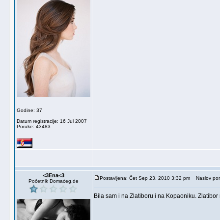
Godine: 37
Datum registracije: 16 Jul 2007
Poruke: 43483
<3Ena<3
Postavljena: Čet Sep 23, 2010 3:32 pm
Naslov por
Početnik Domaćeg.de
Bila sam i na Zlatiboru i na Kopaoniku. Zlatibor 