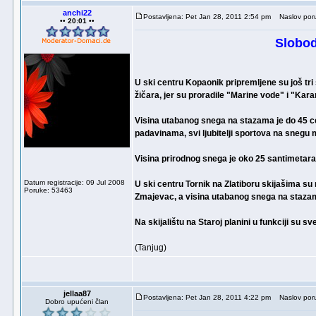
anchi22
Postavljena: Pet Jan 28, 2011 2:54 pm
Naslov por
•• 20:01 ••
Slobod
U ski centru Kopaonik pripremljene su još tri 
žičara, jer su proradile "Marine vode" i "Kara
Visina utabanog snega na stazama je do 45 c
padavinama, svi ljubitelji sportova na snegu
Visina prirodnog snega je oko 25 santimetara
Datum registracije: 09 Jul 2008
U ski centru Tornik na Zlatiboru skijašima su 
Poruke: 53463
Zmajevac, a visina utabanog snega na stazam
Na skijalištu na Staroj planini u funkciji su 
(Tanjug)
jellaa87
Postavljena: Pet Jan 28, 2011 4:22 pm
Naslov por
Dobro upućeni član