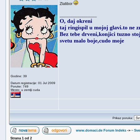
Zlatibor
_________________
O, daj okreni
taj ringispil u mojoj glavi.to ne 
Bez tebe drveni,konjici tuzno stoj
svetu malo boje,cudo moje
Godine: 39
Datum registracije: 01 Jul 2009
Poruke: 749
Mesto: u zemlji cuda
Prikaz poruka:
www.domaci.de Forum Indeks
->
~ Sve
Strana
1
od
2