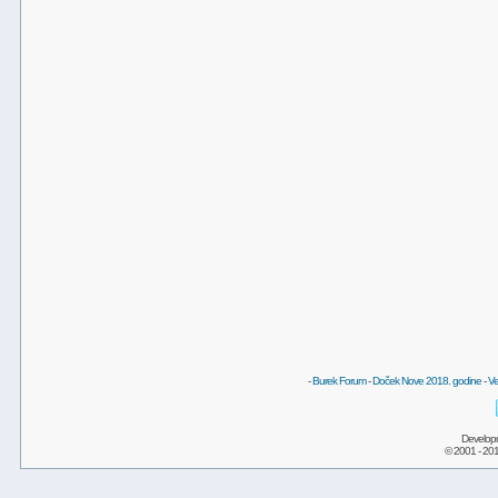
-
Burek Forum
-
Doček Nove 2018. godine
-
Ve
Develop
© 2001 - 20