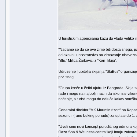
U turističkim agencijama kažu da vlada veliko in
"Nadamo se da će ove zime biti dosta snega, pa 
odlazaka u inostranstvo na zimovanje obavezno
"Blic" Milica Žarković iz "Kon Tikija".
Udruženje ljubitelja skijanja "SkiBus" organizu
prvi sneg.
"Grupa kreće u četiri ujutru iz Beograda. Skij
rade i mogu na najbolji način da iskoriste vike
noćenje, a turisti mogu da odluče kakav smeštaj 
Generalni direktor "MK Mauntin rizort" na Kopa
sezonu i (ranu buking ponudu) za uplate do 1. o
"Uveli smo novi koncept porodičnog odmora koji
Oaza Spa & Wellness centra' koji imaju zatvore