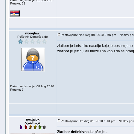
Datum registracije: 02 Jun 2007
Poruke: 21
wooglawi
Postavljena: Ned Avg 08, 2010 9:56 pm
Naslov por
Početnik Domaćeg.de
zlatibor je turisticko naselje koje je posumlje
zlatibor je jeftiniji ali moze i na kopu da se pro
Datum registracije: 08 Avg 2010
Poruke: 7
nextajox
Postavljena: Uto Avg 31, 2010 6:13 pm
Naslov por
حزب الحيوان
Zlatibor definitivno. Lepše je ..