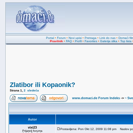
Portal
•
Forum
•
Novi upisi
•
Pretraga
•
Link do nas
•
Domaći fil
Pravilnik
•
FAQ
•
Profil
•
Favorites
•
Galerija slika
•
Top lista
Zlatibor ili Kopaonik?
Strana
1
,
2
sledeća
www.domaci.de Forum Indeks
->
~ Sve
Autor
vixi23
Postavljena: Pon Okt 12, 2009 11:08 pm
Naslov poru
Prijatelj foruma