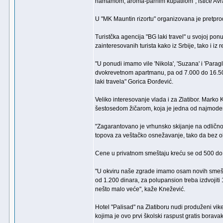
hamamom, aroma-parnim kupatilom", ističe Av
U "MK Mauntin rizortu" organizovana je pretpr
Turistčka agencija "BG laki travel" u svojoj po
zainteresovanih turista kako iz Srbije, tako i iz
"U ponudi imamo vile 'Nikola', 'Suzana' i 'Par
dvokrevetnom apartmanu, pa od 7.000 do 16.500
laki travela" Gorica Đorđević.
Veliko interesovanje vlada i za Zlatibor. Marko 
šestosedom žičarom, koja je jedna od najmoder
"Zagarantovano je vrhunsko skijanje na odličnoj
topova za veštačko osnežavanje, tako da bez ob
Cene u privatnom smeštaju kreću se od 500 do 
"U okviru naše zgrade imamo osam novih smešta
od 1.200 dinara, za polupansion treba izdvojit
nešto malo veće", kaže Knežević.
Hotel "Palisad" na Zlatiboru nudi produženi vik
kojima je ovo prvi školski raspust gratis borav