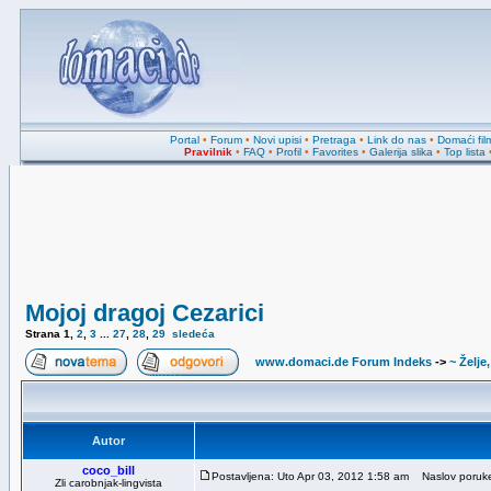
Portal
•
Forum
•
Novi upisi
•
Pretraga
•
Link do nas
•
Domaći fil
Pravilnik
•
FAQ
•
Profil
•
Favorites
•
Galerija slika
•
Top lista
Mojoj dragoj Cezarici
Strana
1
,
2
,
3
...
27
,
28
,
29
sledeća
www.domaci.de Forum Indeks
->
~ Želje
Autor
coco_bill
Postavljena: Uto Apr 03, 2012 1:58 am
Naslov poruke:
Zli carobnjak-lingvista