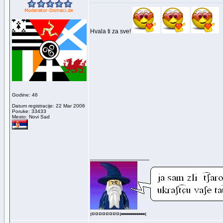
Hvala ti za sve!
Godine: 46
Datum registracije: 22 Mar 2006
Poruke: 33433
Mesto: Novi Sad
_________________
ı¤¤¤¤¤¤¤¤ı••••••••••••ı