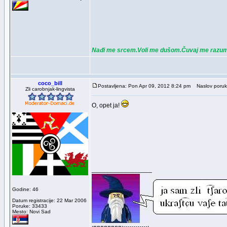
Nađi me srcem.Voli me dušom.Čuvaj me razu
coco_bill
Postavljena: Pon Apr 09, 2012 8:24 pm
Naslov poruk
Zli carobnjak-lingvista
O, opet ja!
_________________
Godine: 46
Datum registracije: 22 Mar 2006
Poruke: 33433
Mesto: Novi Sad