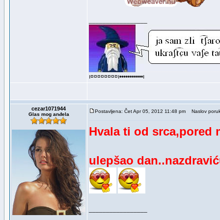
_________________
ı¤¤¤¤¤¤¤¤ı••••••••••••ı
cezar1071944
Postavljena: Čet Apr 05, 2012 11:48 pm
Naslov poruk
Glas mog anđela
Hvala ti od srca,pored 
ulepšao dan..nazdraviću
_________________