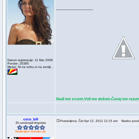
_________________
Datum registracije: 11 Mar 2008
Poruke: 20385
Mesto: Ni na nebu,ni na zemlji...
Nađi me srcem.Voli me dušom.Čuvaj me razu
coco_bill
Postavljena: Čet Apr 12, 2012 12:15 am
Naslov poru
Zli carobnjak-lingvista