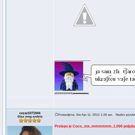
_________________
ı¤¤¤¤¤¤¤¤ı••••••••••••ı
cezar1071944
Postavljena: Sre Apr 11, 2012 1:28 am
Naslov poruke
Glas mog anđela
Prelepo je Coco...tnx..mmmmmm..1.000 poljuba