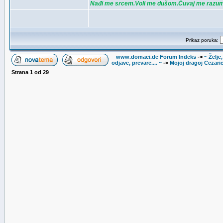
Nađi me srcem.Voli me dušom.Čuvaj me razu
Prikaz poruka:
www.domaci.de Forum Indeks
->
~ Želje
odjave, prevare.... ~
->
Mojoj dragoj Cezaric
Strana
1
od
29