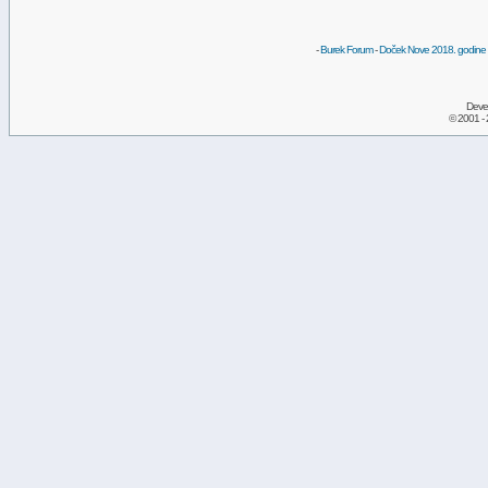
-
Burek Forum
-
Doček Nove 2018. godine
Deve
© 2001 -