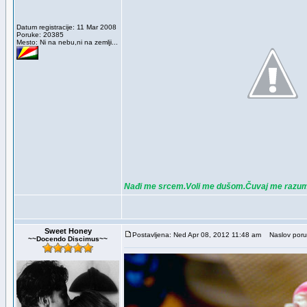
Datum registracije: 11 Mar 2008
Poruke: 20385
Mesto: Ni na nebu,ni na zemlji...
Nađi me srcem.Voli me dušom.Čuvaj me razu
Sweet Honey
Postavljena: Ned Apr 08, 2012 11:48 am
Naslov poru
~~Docendo Discimus~~