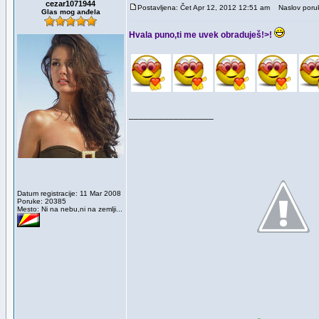
cezar1071944
Postavljena: Čet Apr 12, 2012 12:51 am
Naslov poru
Glas mog anđela
Hvala puno,ti me uvek obraduješ!>!
_________________
Datum registracije: 11 Mar 2008
Poruke: 20385
Mesto: Ni na nebu,ni na zemlji...