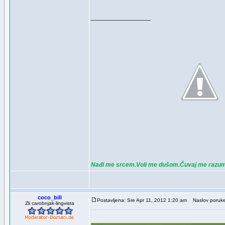
_________________
Nađi me srcem.Voli me dušom.Čuvaj me razu
coco_bill
Postavljena: Sre Apr 11, 2012 1:20 am
Naslov poruke
Zli carobnjak-lingvista