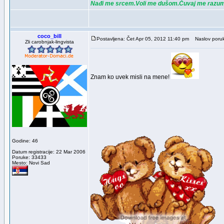
Nađi me srcem.Voli me dušom.Čuvaj me razu
coco_bill
Postavljena: Čet Apr 05, 2012 11:40 pm
Naslov poruk
Zli carobnjak-lingvista
Znam ko uvek misli na mene!
Godine: 46
Datum registracije: 22 Mar 2006
Poruke: 33433
Mesto: Novi Sad