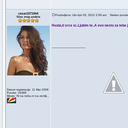
cezar1071944
Postavljena: Uto Apr 03, 2012 2:09 am
Naslov poruk
Glas mog anđela
Hvala,ti srce si..Ljubim te..A evo nesto za tebe
_________________
Datum registracije: 11 Mar 2008
Poruke: 20385
Mesto: Ni na nebu,ni na zemlji...