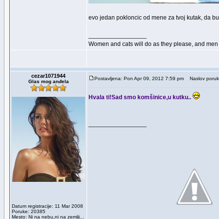
evo jedan pokloncic od mene za tvoj kutak, da bu
_________________
Women and cats will do as they please, and men a
cezar1071944
Postavljena: Pon Apr 09, 2012 7:59 pm
Naslov poruk
Glas mog anđela
Hvala ti!Sad smo komšinice,u kutku..
_________________
Datum registracije: 11 Mar 2008
Poruke: 20385
Mesto: Ni na nebu,ni na zemlji...