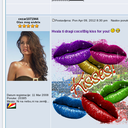
ı¤¤¤¤¤¤¤¤ı••••••••••••ı
cezar1071944
Postavljena: Pon Apr 09, 2012 8:30 pm
Naslov poruk
Glas mog anđela
Hvala ti dragi coco!Big kiss for you!
Datum registracije: 11 Mar 2008
Poruke: 20385
Mesto: Ni na nebu,ni na zemlji...