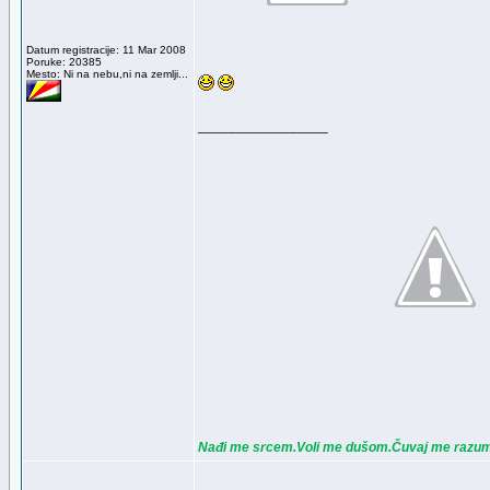
Datum registracije: 11 Mar 2008
Poruke: 20385
Mesto: Ni na nebu,ni na zemlji...
_________________
Nađi me srcem.Voli me dušom.Čuvaj me razu