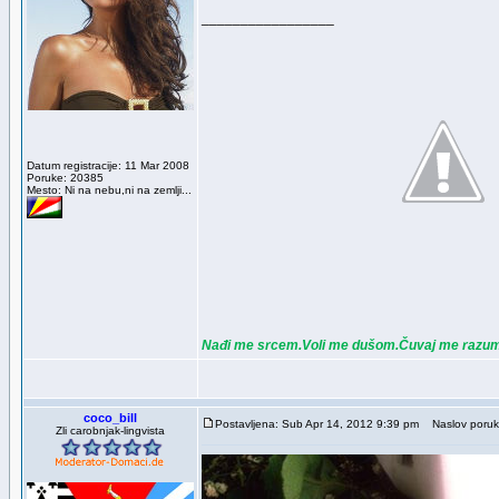
_________________
Datum registracije: 11 Mar 2008
Poruke: 20385
Mesto: Ni na nebu,ni na zemlji...
Nađi me srcem.Voli me dušom.Čuvaj me razu
coco_bill
Postavljena: Sub Apr 14, 2012 9:39 pm
Naslov poruke
Zli carobnjak-lingvista