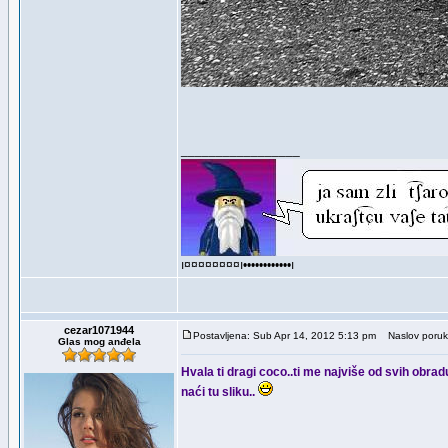
_________________
ı¤¤¤¤¤¤¤¤ı••••••••••••ı
cezar1071944
Postavljena: Sub Apr 14, 2012 5:13 pm
Naslov poruk
Glas mog anđela
Hvala ti dragi coco..ti me najviše od svih obra
naći tu sliku..