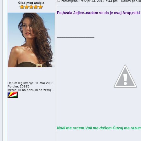
Postavljena: Pet Apr 13, 2012 7:43 pm
Naslov poruk
Glas mog anđela
Pa,hvala Jejice..nadam se da je ovaj Arap,neki 
_________________
Datum registracije: 11 Mar 2008
Poruke: 20385
Mesto: Ni na nebu,ni na zemlji...
Nađi me srcem.Voli me dušom.Čuvaj me razu