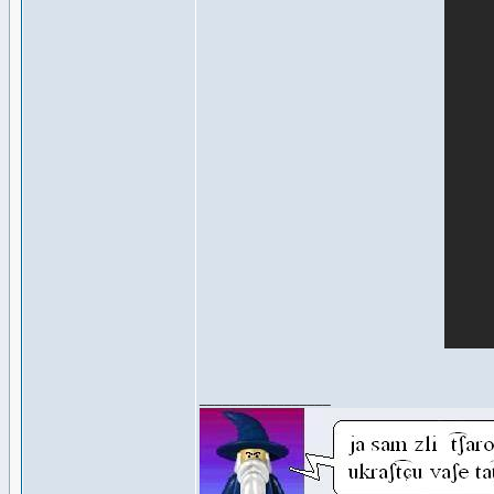
_________________