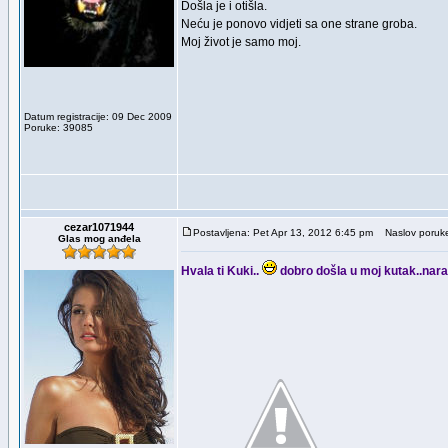
Došla je i otišla.
Neću je ponovo vidjeti sa one strane groba.
Moj život je samo moj.
Datum registracije: 09 Dec 2009
Poruke: 39085
cezar1071944
Postavljena: Pet Apr 13, 2012 6:45 pm
Naslov poruk
Glas mog anđela
Hvala ti Kuki..
dobro došla u moj kutak..naravn