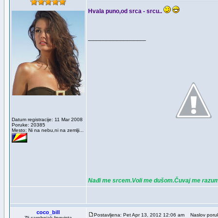
Hvala puno,od srca - srcu..
_________________
Datum registracije: 11 Mar 2008
Poruke: 20385
Mesto: Ni na nebu,ni na zemlji...
Nađi me srcem.Voli me dušom.Čuvaj me razu
coco_bill
Postavljena: Pet Apr 13, 2012 12:06 am
Naslov poruke
Zli carobnjak-lingvista