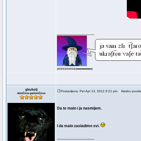
_________________
ı¤¤¤¤¤¤¤¤ı••••••••••••ı
gkukolj
Postavljena: Pet Apr 13, 2012 6:21 pm
Naslov poruk
-tončica-palončica-
Da te malo i ja nasmijem.
I da malo zasladimo svi.
_________________