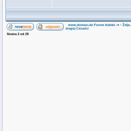
www.domaci.de Forum Indeks
->
~ Želje
dragoj Cezarici
Strana
2
od
29