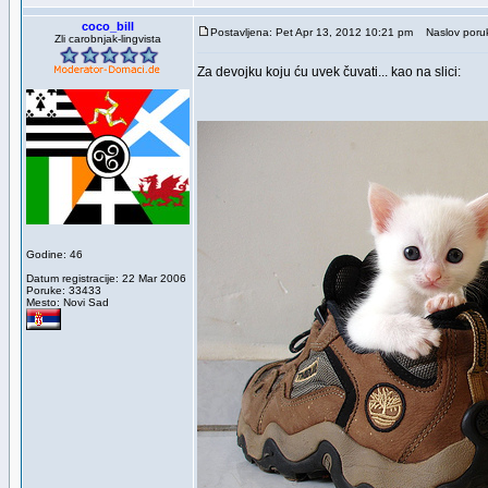
coco_bill
Postavljena: Pet Apr 13, 2012 10:21 pm
Naslov poru
Zli carobnjak-lingvista
Za devojku koju ću uvek čuvati... kao na slici:
Godine: 46
Datum registracije: 22 Mar 2006
Poruke: 33433
Mesto: Novi Sad