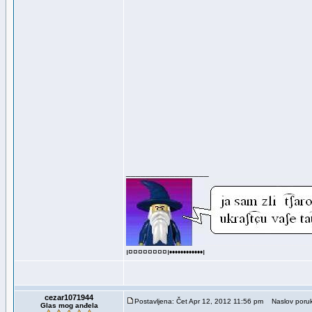
_________________
ı¤¤¤¤¤¤¤¤ı••••••••••••ı
cezar1071944
Postavljena: Čet Apr 12, 2012 11:56 pm
Naslov poruk
Glas mog anđela