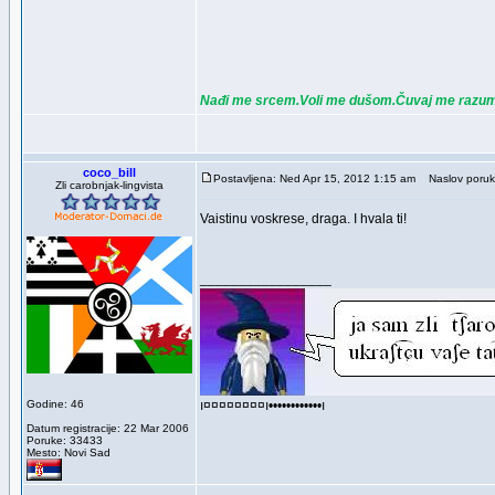
Nađi me srcem.Voli me dušom.Čuvaj me razu
coco_bill
Postavljena: Ned Apr 15, 2012 1:15 am
Naslov poruk
Zli carobnjak-lingvista
Vaistinu voskrese, draga. I hvala ti!
_________________
Godine: 46
ı¤¤¤¤¤¤¤¤ı••••••••••••ı
Datum registracije: 22 Mar 2006
Poruke: 33433
Mesto: Novi Sad