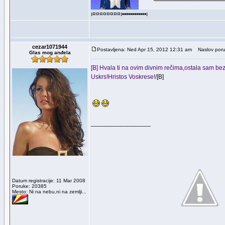
ı¤¤¤¤¤¤¤¤ı••••••••••••ı
cezar1071944
Postavljena: Ned Apr 15, 2012 12:31 am
Naslov poru
Glas mog anđela
[B] Hvala ti na ovim divnim rečima,ostala sam bez
Uskrs!Hristos Voskrese!/
[B]
_________________
Datum registracije: 11 Mar 2008
Poruke: 20385
Mesto: Ni na nebu,ni na zemlji...