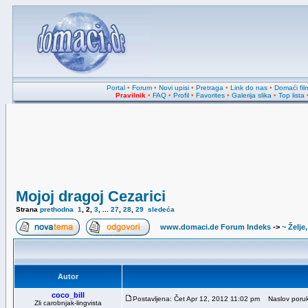
Portal
•
Forum
•
Novi upisi
•
Pretraga
•
Link do nas
•
Domaći fil
Pravilnik
•
FAQ
•
Profil
•
Favorites
•
Galerija slika
•
Top lista
Mojoj dragoj Cezarici
Strana
prethodna
1
,
2
,
3
, ...
27
,
28
,
29
sledeća
www.domaci.de Forum Indeks
->
~ Želje
Autor
coco_bill
Postavljena: Čet Apr 12, 2012 11:02 pm
Naslov poruke
Zli carobnjak-lingvista