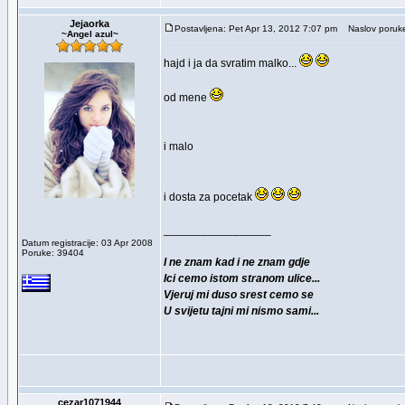
Jejaorka
Postavljena: Pet Apr 13, 2012 7:07 pm
Naslov poruk
~Angel azul~
hajd i ja da svratim malko...
od mene
i malo
i dosta za pocetak
_________________
Datum registracije: 03 Apr 2008
Poruke: 39404
I ne znam kad i ne znam gdje
Ici cemo istom stranom ulice...
Vjeruj mi duso srest cemo se
U svijetu tajni mi nismo sami...
cezar1071944