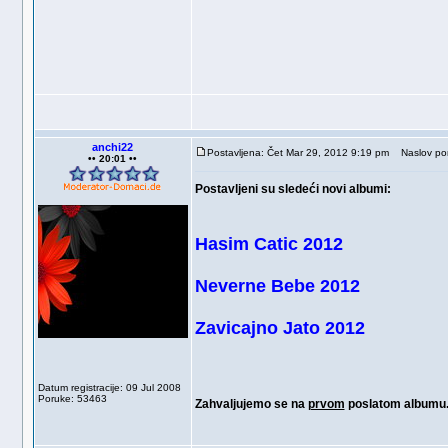
anchi22
Postavljena: Čet Mar 29, 2012 9:19 pm
Naslov por
•• 20:01 ••
Postavljeni su sledeći novi albumi:
Hasim Catic 2012
Neverne Bebe 2012
Zavicajno Jato 2012
Datum registracije: 09 Jul 2008
Poruke: 53463
Zahvaljujemo se na
prvom
poslatom albumu