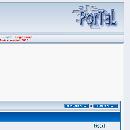
e
•
Prijava
•
Registracija
uzički noviteti 2014
::