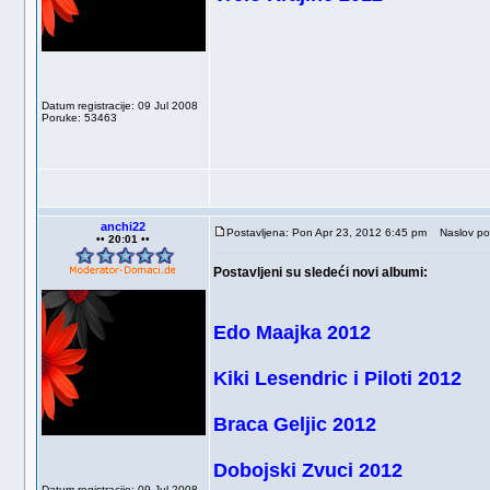
Datum registracije: 09 Jul 2008
Poruke: 53463
anchi22
Postavljena: Pon Apr 23, 2012 6:45 pm
Naslov po
•• 20:01 ••
Postavljeni su sledeći novi albumi:
Edo Maajka 2012
Kiki Lesendric i Piloti 2012
Braca Geljic 2012
Dobojski Zvuci 2012
Datum registracije: 09 Jul 2008