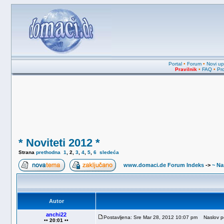
Portal
•
Forum
•
Novi upi
Pravilnik
•
FAQ
•
Pro
* Noviteti 2012 *
Strana
prethodna
1
,
2
,
3
,
4
,
5
,
6
sledeća
www.domaci.de Forum Indeks
->
~ Na
Autor
anchi22
Postavljena: Sre Mar 28, 2012 10:07 pm
Naslov po
•• 20:01 ••