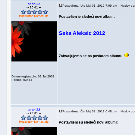
anchi22
Postavljena: Uto Maj 01, 2012 7:09 pm
Naslov por
•• 20:01 ••
Postavljen je sledeći novi album:
Seka Aleksic 2012
Zahvaljujemo se na poslatom albumu.
Datum registracije: 09 Jul 2008
Poruke: 53463
anchi22
Postavljena: Čet Maj 03, 2012 6:48 pm
Naslov por
•• 20:01 ••
Postavljeni su sledeći novi albumi: