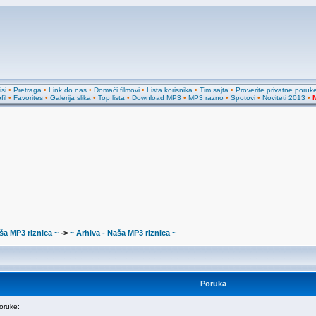
si
•
Pretraga
•
Link do nas
•
Domaći filmovi
•
Lista korisnika
•
Tim sajta
•
Proverite privatne poruk
fil
•
Favorites
•
Galerija slika
•
Top lista
•
Download MP3
•
MP3 razno
•
Spotovi
•
Noviteti 2013
•
M
ša MP3 riznica ~
->
~ Arhiva - Naša MP3 riznica ~
Poruka
ruke: