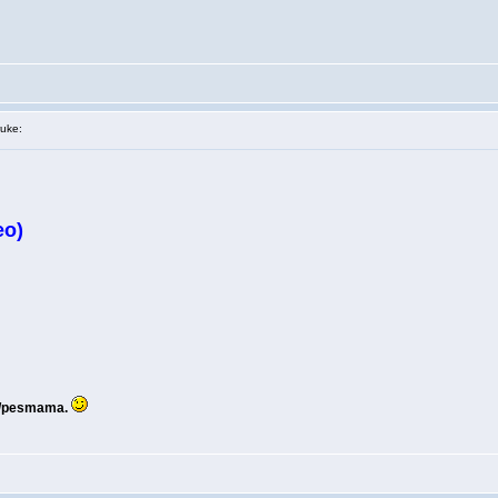
uke:
eo)
u/pesmama.