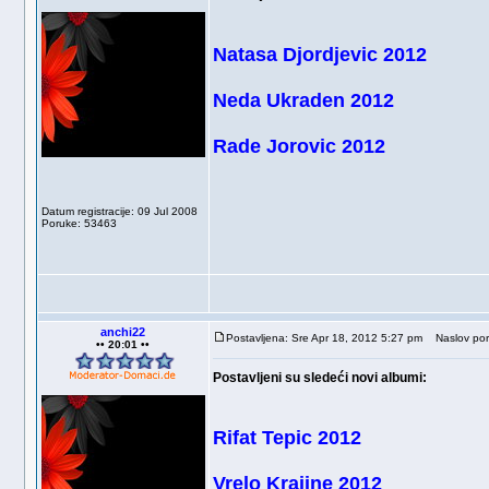
Natasa Djordjevic 2012
Neda Ukraden 2012
Rade Jorovic 2012
Datum registracije: 09 Jul 2008
Poruke: 53463
anchi22
Postavljena: Sre Apr 18, 2012 5:27 pm
Naslov por
•• 20:01 ••
Postavljeni su sledeći novi albumi:
Rifat Tepic 2012
Vrelo Krajine 2012