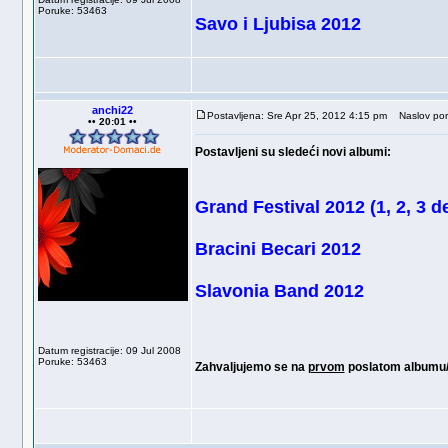
Poruke: 53463
Savo i Ljubisa 2012
anchi22
Postavljena: Sre Apr 25, 2012 4:15 pm
Naslov por
•• 20:01 ••
Postavljeni su sledeći novi albumi:
Grand Festival 2012 (1, 2, 3 d
Bracini Becari 2012
Slavonia Band 2012
Datum registracije: 09 Jul 2008
Poruke: 53463
Zahvaljujemo se na
prvom
poslatom album