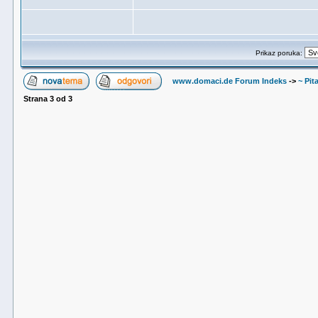
Prikaz poruka:
www.domaci.de Forum Indeks
->
~ Pit
Strana
3
od
3