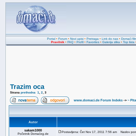
Portal
•
Forum
•
Novi upisi
•
Pretraga
•
Link do nas
•
Domaći fil
Pravilnik
•
FAQ
•
Profil
•
Favorites
•
Galerija slika
•
Top lista
Trazim oca
Strana
prethodna
1
,
2
,
3
www.domaci.de Forum Indeks
->
~ Pit
Autor
sakam1000
Postavljena: Čet Nov 17, 2011 7:56 am
Naslov por
Početnik Domaćeg.de