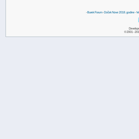
-
Burek Forum
-
Doček Nove 2018. godine
-
Ve
Develop
© 2001 - 20