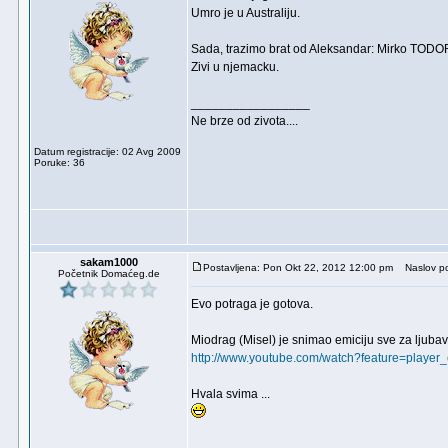
Umro je u Australiju.
Sada, trazimo brat od Aleksandar: Mirko TOD
Zivi u njemacku.
_________________
Ne brze od zivota....
Datum registracije: 02 Avg 2009
Poruke: 36
sakam1000
Postavljena: Pon Okt 22, 2012 12:00 pm
Naslov po
Početnik Domaćeg.de
Evo potraga je gotova.
Miodrag (Misel) je snimao emiciju sve za ljubav
http://www.youtube.com/watch?feature=play
Hvala svima ...
_________________