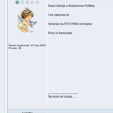
Nasa istorija u Ilustranova Politika.
I ne zaboravi te
Veceras na RTV PINK normalno
Pozz is francuske
Datum registracije: 02 Avg 2009
Poruke: 36
_________________
Ne brze od zivota....