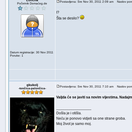
Loncha
Postavljena: Sre Nov 30, 2011 2:09 am
Naslov por
Početnik Domaćeg.de
I?
Šta se desilo?
Datum registracije: 30 Nov 2011
Poruke: 1
gkukolj
Postavljena: Sre Nov 30, 2011 7:10 am
Naslov por
-tončica-palončica-
Valjda će se javiti sa novim vijestima. Nadaj
_________________
Došla je i otišla.
Neću je ponovo vidjeti sa one strane groba.
Moj život je samo moj.