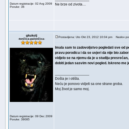
Datum registracije: 02 Avg 2009
Ne brze od zivota....
Poruke: 36
gkukolj
Postavljena: Uto Okt 23, 2012 10:04 pm
Naslov po
-tončica-palončica-
Imala sam to zadovoljstvo pogledati sve od p
pravu porodicu i da se uvjeri da nije bio zabor
vidjelo se na njemu da je u studiju presrećan
dobiti jedan sasvim novi pogled. Iskreno me je
_________________
Došla je i otišla.
Neću je ponovo vidjeti sa one strane groba.
Moj život je samo moj.
Datum registracije: 09 Dec 2009
Poruke: 39085