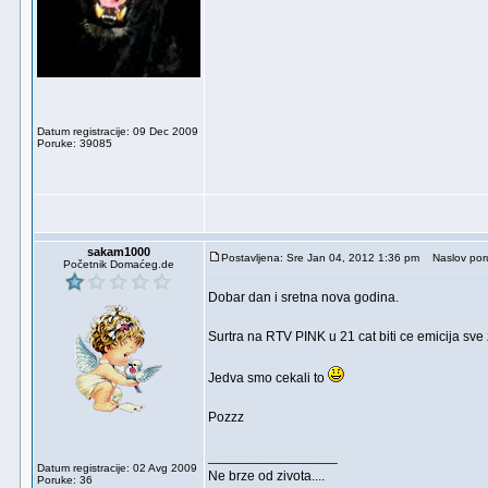
Datum registracije: 09 Dec 2009
Poruke: 39085
sakam1000
Postavljena: Sre Jan 04, 2012 1:36 pm
Naslov por
Početnik Domaćeg.de
Dobar dan i sretna nova godina.
Surtra na RTV PINK u 21 cat biti ce emicija sve 
Jedva smo cekali to
Pozzz
_________________
Datum registracije: 02 Avg 2009
Ne brze od zivota....
Poruke: 36