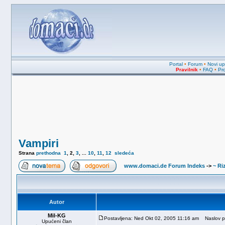
Portal
•
Forum
•
Novi upi
Pravilnik
•
FAQ
•
Pro
Vampiri
Strana
prethodna
1
,
2
,
3
, ...
10
,
11
,
12
sledeća
www.domaci.de Forum Indeks
->
~ Riz
Autor
Mil-KG
Postavljena: Ned Okt 02, 2005 11:16 am
Naslov p
Upućeni član