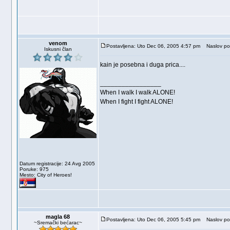
venom
Postavljena: Uto Dec 06, 2005 4:57 pm
Naslov po
Iskusni član
kain je posebna i duga prica....
_________________
When I walk I walk ALONE!
When I fight I fight ALONE!
Datum registracije: 24 Avg 2005
Poruke: 975
Mesto: City of Heroes!
magla 68
Postavljena: Uto Dec 06, 2005 5:45 pm
Naslov po
~Sremački bećarac~