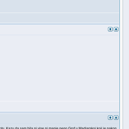
otu. Kazu da sam bila ni vise ni manje nego Grof u Madjarskoj koji je nakon