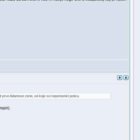
ilit prve Adamove zene, od koje svi nepomenici poticu.
mpiri).