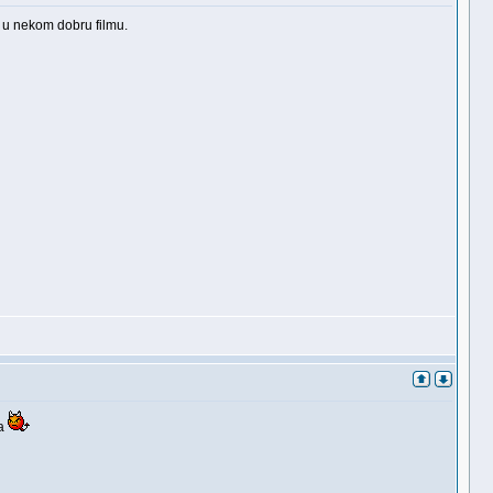
o u nekom dobru filmu.
fa