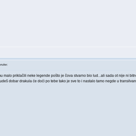
ruke:
malo priklačili neke legende pošto je čova stvarno bio lud...ali sada ot nije ni bitno
deš dobar drakula će doći po tebe tako je sve to i nastalo tamo negde u transilvanij