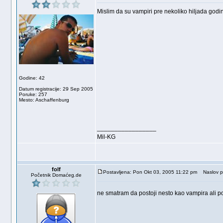
Mislim da su vampiri pre nekoliko hiljada godi
Godine: 42
Datum registracije: 29 Sep 2005
Poruke: 257
Mesto: Aschaffenburg
_________________
Mil-KG
folf
Postavljena: Pon Okt 03, 2005 11:22 pm
Naslov p
Početnik Domaćeg.de
ne smatram da postoji nesto kao vampira ali po