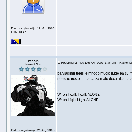
Datum registracije: 13 Mar 2005
Poruke: 17
venom
Postavljena: Ned Dec 04, 2005 1:36 pm
Naslov po
Iskusni član
pa vladimir tepiš je mnogo mučio ljude pa su mu 
pošto je postojala priča za malu decu ako ne bu
_________________
When I walk I walk ALONE!
When I fight I fight ALONE!
Datum registracije: 24 Avg 2005