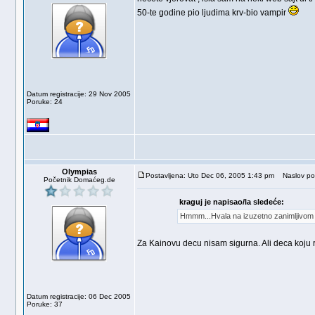
50-te godine pio ljudima krv-bio vampir
Datum registracije: 29 Nov 2005
Poruke: 24
Olympias
Postavljena: Uto Dec 06, 2005 1:43 pm
Naslov po
Početnik Domaćeg.de
kraguj je napisao/la sledeće:
Hmmm...Hvala na izuzetno zanimljivom mat
Za Kainovu decu nisam sigurna. Ali deca koju rad
Datum registracije: 06 Dec 2005
Poruke: 37