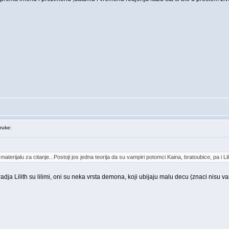
ruke:
erijalu za citanje...Postoji jos jedna teorija da su vampiri potomci Kaina, bratoubice, pa i L
ja Lilith su lilimi, oni su neka vrsta demona, koji ubijaju malu decu (znaci nisu va