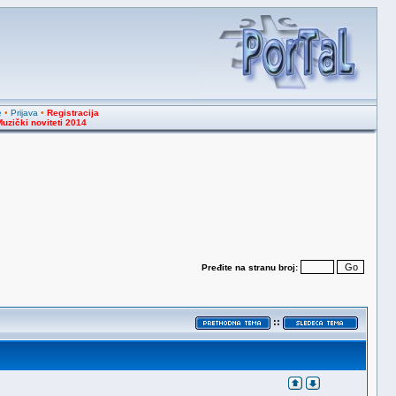
e
•
Prijava
•
Registracija
uzički noviteti 2014
Pređite na stranu broj:
::