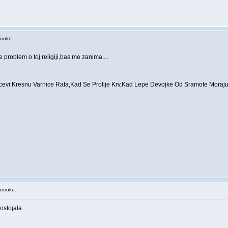
ruke:
e problem o toj religiji,bas me zanima....
evi Kresnu Varnice Rata,Kad Se Prolije Krv,Kad Lepe Devojke Od Sramote Moraju 
oruke:
ostojala.