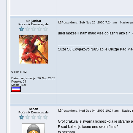
aldijanbar
Postavljena: Sub Nov 26, 2005 7:24 am
Naslov po
Početnik Domaćeg.de
uled mozes li nam malo vise objasniti ako ti nij
_________________
Suze Su Covjekovo NajSlabije Oruzje Kad Mac
Godine: 42
Datum registracije: 26 Nov 2005
Poruke: 57
Mesto: Bar
neofit
Postavljena: Ned Dec 04, 2005 10:24 am
Naslov p
Početnik Domaćeg.de
Grof drakula je stvarna licnost koja je stvarno p
E sad koliko je tacno ono sve u filmu?
to neznam.......