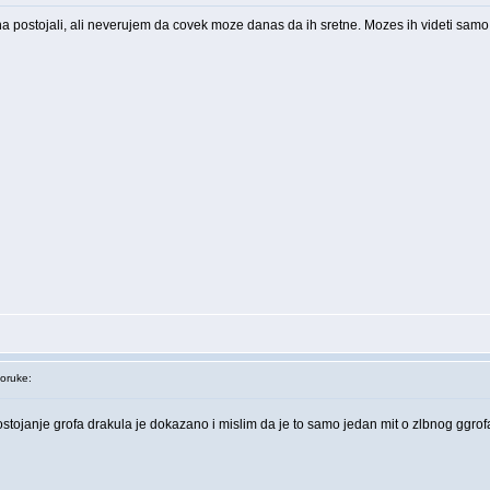
na postojali, ali neverujem da covek moze danas da ih sretne. Mozes ih videti sam
oruke:
stojanje grofa drakula je dokazano i mislim da je to samo jedan mit o zlbnog ggro