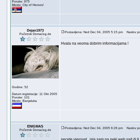
Poruke: 975
Mesto: City of Heroes!
Dejan1973
Postavljena: Ned Dec 04, 2005 5:15 pm
Naslov po
Početnik Domaćeg.de
Hvala na veoma dobrim informacijama !
Godine: 52
Datum registracije: 11 Okt 2005
Poruke: 101
Mesto: Banjaluka
ENIGMAS
Postavljena: Ned Dec 04, 2005 6:26 pm
Naslov po
Početnik Domaćeg.de
necete vjerovat , isla sam na neki web sajt di