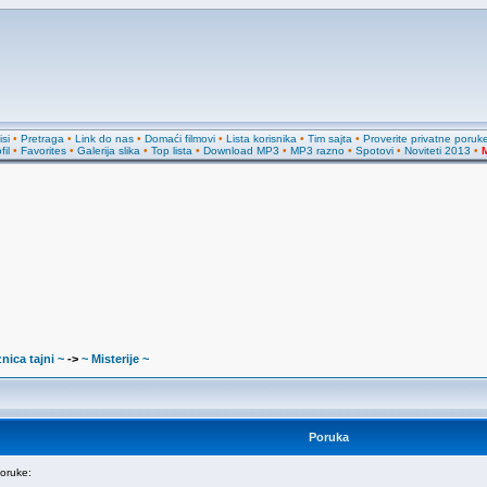
si
•
Pretraga
•
Link do nas
•
Domaći filmovi
•
Lista korisnika
•
Tim sajta
•
Proverite privatne poruk
fil
•
Favorites
•
Galerija slika
•
Top lista
•
Download MP3
•
MP3 razno
•
Spotovi
•
Noviteti 2013
•
M
nica tajni ~
->
~ Misterije ~
Poruka
oruke: