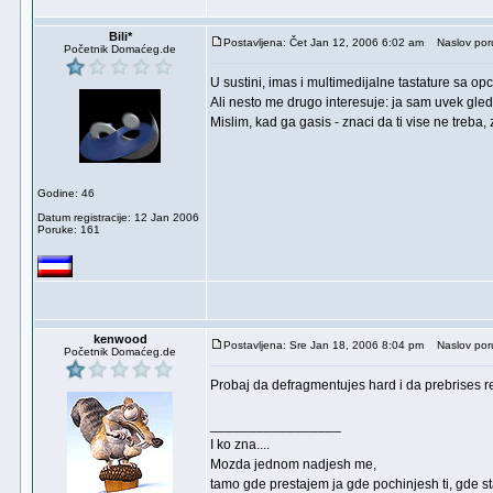
Bili*
Postavljena: Čet Jan 12, 2006 6:02 am
Naslov por
Početnik Domaćeg.de
U sustini, imas i multimedijalne tastature sa op
Ali nesto me drugo interesuje: ja sam uvek gle
Mislim, kad ga gasis - znaci da ti vise ne treba,
Godine: 46
Datum registracije: 12 Jan 2006
Poruke: 161
kenwood
Postavljena: Sre Jan 18, 2006 8:04 pm
Naslov por
Početnik Domaćeg.de
Probaj da defragmentujes hard i da prebrises re
_________________
I ko zna....
Mozda jednom nadjesh me,
tamo gde prestajem ja gde pochinjesh ti, gde st