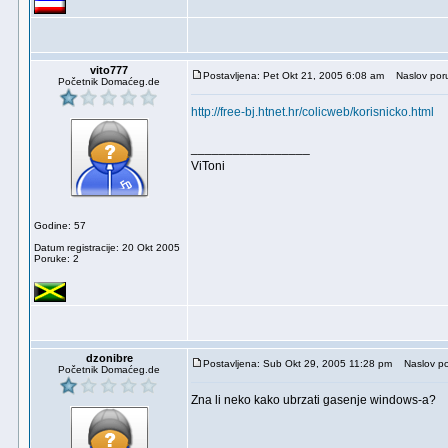
vito777
Postavljena: Pet Okt 21, 2005 6:08 am
Naslov por
Početnik Domaćeg.de
http://free-bj.htnet.hr/colicweb/korisnicko.html
_________________
ViToni
Godine: 57
Datum registracije: 20 Okt 2005
Poruke: 2
dzonibre
Postavljena: Sub Okt 29, 2005 11:28 pm
Naslov po
Početnik Domaćeg.de
Zna li neko kako ubrzati gasenje windows-a?