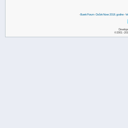
-
Burek Forum
-
Doček Nove 2018. godine
-
Ve
Develop
© 2001 - 20