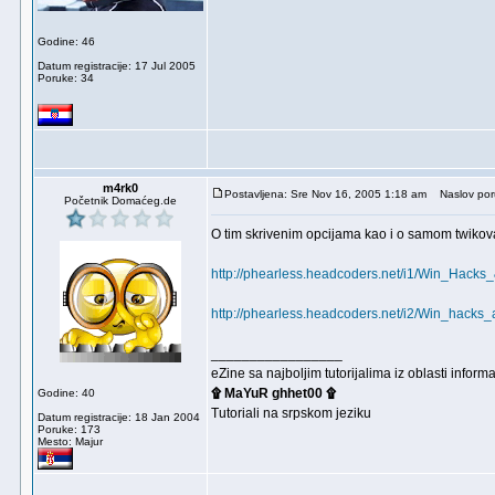
Godine: 46
Datum registracije: 17 Jul 2005
Poruke: 34
m4rk0
Postavljena: Sre Nov 16, 2005 1:18 am
Naslov por
Početnik Domaćeg.de
O tim skrivenim opcijama kao i o samom twikov
http://phearless.headcoders.net/i1/Win_Hacks
http://phearless.headcoders.net/i2/Win_hacks_a
_________________
eZine sa najboljim tutorijalima iz oblasti inf
۩ MaYuR ghhet00 ۩
Godine: 40
Tutoriali na srpskom jeziku
Datum registracije: 18 Jan 2004
Poruke: 173
Mesto: Majur