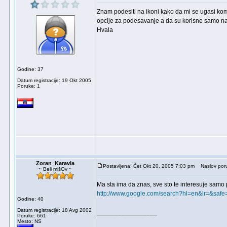
Znam podesiti na ikoni kako da mi se ugasi ko
opcije za podesavanje a da su korisne samo na
Hvala
Godine: 37
Datum registracije: 19 Okt 2005
Poruke: 1
Zoran_Karavla
Postavljena: Čet Okt 20, 2005 7:03 pm
Naslov por
~ Beli mišOv ~
Ma sta ima da znas, sve sto te interesuje samo 
http://www.google.com/search?hl=en&lr=&safe
Godine: 40
Datum registracije: 18 Avg 2002
_________________
Poruke: 661
Mesto: NS