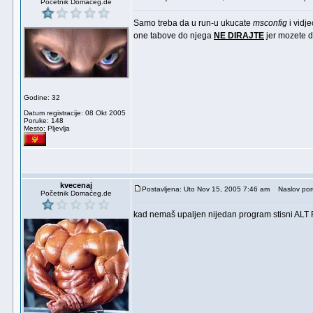
Početnik Domaćeg.de
Samo treba da u run-u ukucate
msconfig
i vidj
one tabove do njega
NE DIRAJTE
jer mozete 
Godine: 32
Datum registracije: 08 Okt 2005
Poruke: 148
Mesto: Pljevlja
kvecenaj
Postavljena: Uto Nov 15, 2005 7:46 am
Naslov por
Početnik Domaćeg.de
kad nemaš upaljen nijedan program stisni ALT 