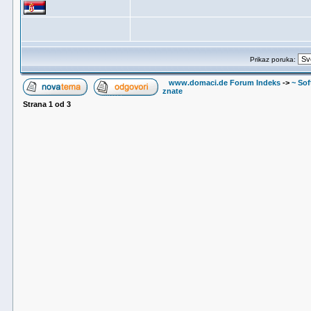
Prikaz poruka:
www.domaci.de Forum Indeks
->
~ Sof
znate
Strana
1
od
3