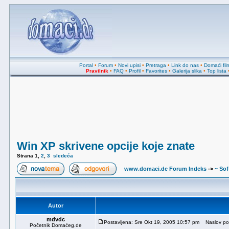
Portal
•
Forum
•
Novi upisi
•
Pretraga
•
Link do nas
•
Domaći fil
Pravilnik
•
FAQ
•
Profil
•
Favorites
•
Galerija slika
•
Top lista
Win XP skrivene opcije koje znate
Strana
1
,
2
,
3
sledeća
www.domaci.de Forum Indeks
->
~ Sof
Autor
mdvdc
Postavljena: Sre Okt 19, 2005 10:57 pm
Naslov poru
Početnik Domaćeg.de