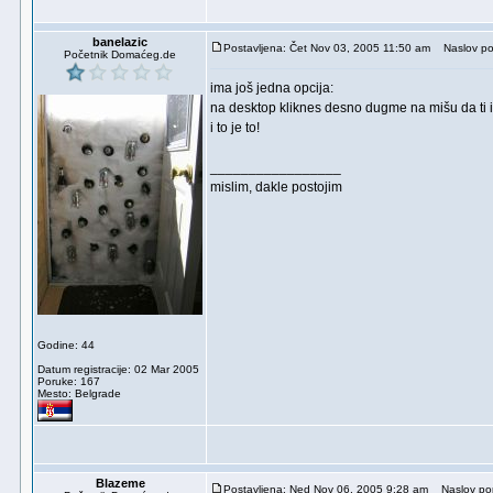
banelazic
Postavljena: Čet Nov 03, 2005 11:50 am
Naslov po
Početnik Domaćeg.de
ima još jedna opcija:
na desktop kliknes desno dugme na mišu da ti iza
i to je to!
_________________
mislim, dakle postojim
Godine: 44
Datum registracije: 02 Mar 2005
Poruke: 167
Mesto: Belgrade
Blazeme
Postavljena: Ned Nov 06, 2005 9:28 am
Naslov poru