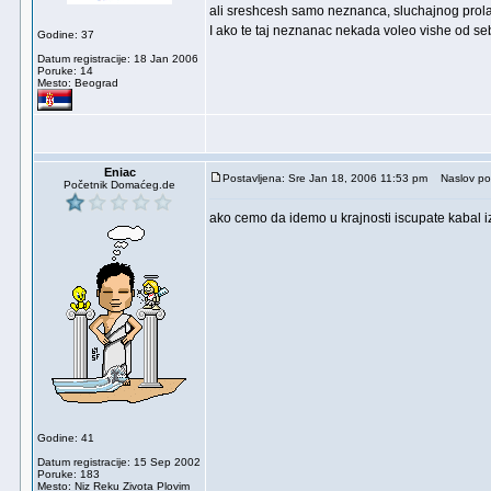
ali sreshcesh samo neznanca, sluchajnog prolaz
I ako te taj neznanac nekada voleo vishe od seb
Godine: 37
Datum registracije: 18 Jan 2006
Poruke: 14
Mesto: Beograd
Eniac
Postavljena: Sre Jan 18, 2006 11:53 pm
Naslov po
Početnik Domaćeg.de
ako cemo da idemo u krajnosti iscupate kabal 
Godine: 41
Datum registracije: 15 Sep 2002
Poruke: 183
Mesto: Niz Reku Zivota Plovim